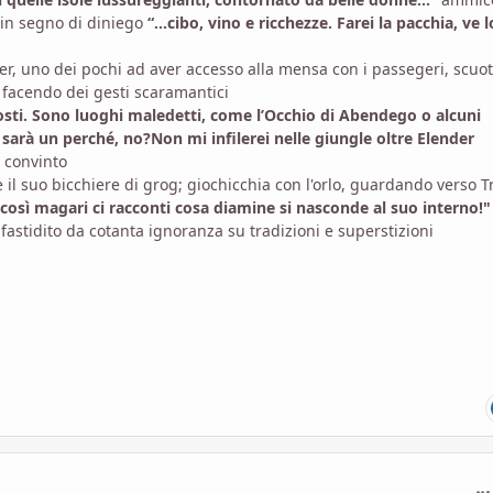
 in segno di diniego
“...cibo, vino e ricchezze. Farei la pacchia, ve l
eller, uno dei pochi ad aver accesso alla mensa con i passegeri, scuo
, facendo dei gesti scaramantici
i posti. Sono luoghi maledetti, come l’Occhio di Abendego o alcuni
ci sarà un perché, no?Non mi infilerei nelle giungle oltre Elender
 convinto
 il suo bicchiere di grog; giochicchia con l'orlo, guardando verso Tr
...così magari ci racconti cosa diamine si nasconde al suo interno!
infastidito da cotanta ignoranza su tradizioni e superstizioni
com