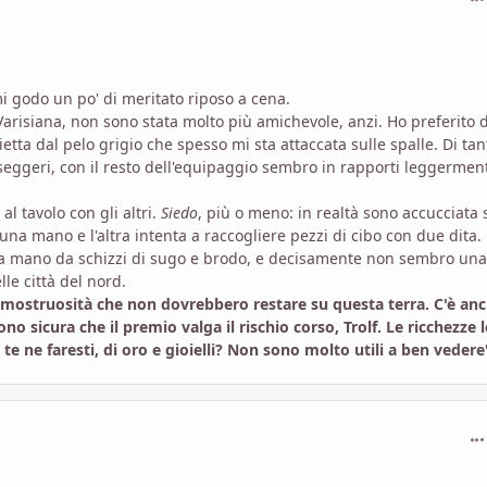
mi godo un po' di meritato riposo a cena.
arisiana, non sono stata molto più amichevole, anzi. Ho preferito d
ta dal pelo grigio che spesso mi sta attaccata sulle spalle. Di tan
eggeri, con il resto dell'equipaggio sembro in rapporti leggermen
al tavolo con gli altri.
Siedo
, più o meno: in realtà sono accucciata 
 una mano e l'altra intenta a raccogliere pezzi di cibo con due dita.
i la mano da schizzi di sugo e brodo, e decisamente non sembro una
lle città del nord.
 e mostruosità che non dovrebbero restare su questa terra. C'è an
o sicura che il premio valga il rischio corso, Trolf. Le ricchezze l
te ne faresti, di oro e gioielli? Non sono molto utili a ben vedere
com