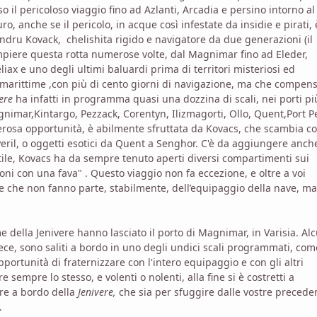
il pericoloso viaggio fino ad Azlanti, Arcadia e persino intorno al
o, anche se il pericolo, in acque così infestate da insidie e pirati, 
zandru Kovack, chelishita rigido e navigatore da due generazioni (il
ompiere questa rotta numerose volte, dal Magnimar fino ad Eleder,
liax e uno degli ultimi baluardi prima di territori misteriosi ed
a marittime ,con più di cento giorni di navigazione, ma che compens
vere
ha infatti in programma quasi una dozzina di scali, nei porti pi
nimar,Kintargo, Pezzack, Corentyn, Ilizmagorti, Ollo, Quent,Port Pe
erosa opportunità, è abilmente sfruttata da Kovacs, che scambia c
 Peril, o oggetti esotici da Quent a Senghor. C'è da aggiungere anch
ile, Kovacs ha da sempre tenuto aperti diversi compartimenti sui
cioni con una fava" . Questo viaggio non fa eccezione, e oltre a voi
one che non fanno parte, stabilmente, dell’equipaggio della nave, ma
 della Jenivere hanno lasciato il porto di Magnimar, in Varisia. Al
nvece, sono saliti a bordo in uno degli undici scali programmati, come
portunità di fraternizzare con l'intero equipaggio e con gli altri
sempre lo stesso, e volenti o nolenti, alla fine si è costretti a
are a bordo della
Jenivere,
che sia per sfuggire dalle vostre precede
.