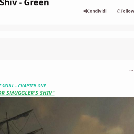
Shiv - Green
Condividi
Follo
com
 SKULL - CHAPTER ONE
OR SMUGGLER'S SHIV"