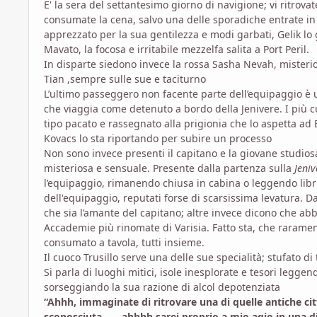
E' la sera del settantesimo giorno di navigione; vi ritrova
consumate la cena, salvo una delle sporadiche entrate in 
apprezzato per la sua gentilezza e modi garbati, Gelik l
Mavato, la focosa e irritabile mezzelfa salita a Port Peril.
In disparte siedono invece la rossa Sasha Nevah, misterio
Tian ,sempre sulle sue e taciturno
L’ultimo passeggero non facente parte dell’equipaggio è 
che viaggia come detenuto a bordo della Jenivere. I più c
tipo pacato e rassegnato alla prigionia che lo aspetta ad E
Kovacs lo sta riportando per subire un processo
Non sono invece presenti il capitano e la giovane studios
misteriosa e sensuale. Presente dalla partenza sulla
Jeniv
l’equipaggio, rimanendo chiusa in cabina o leggendo libr
dell'equipaggio, reputati forse di scarsissima levatura. D
che sia l’amante del capitano; altre invece dicono che ab
Accademie più rinomate di Varisia. Fatto sta, che rarament
consumato a tavola, tutti insieme.
Il cuoco Trusillo serve una delle sue specialità; stufato 
Si parla di luoghi mitici, isole inesplorate e tesori legge
sorseggiando la sua razione di alcol depotenziata
“Ahhh, immaginate di ritrovare una di quelle antiche citt
sconosciuta.......ahhhh sarei proprio a mio agio in una d