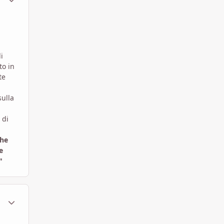
i
to in
te
sulla
 di
che
e
"
ment_1453577
Statistiche Autore