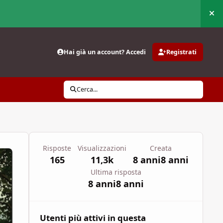
Nas
Hai già un account? Accedi
Registrati
Cerca...
Risposte
Visualizzazioni
Creata
165
11,3k
8 anni
8 anni
Ultima risposta
8 anni
8 anni
Utenti più attivi in questa