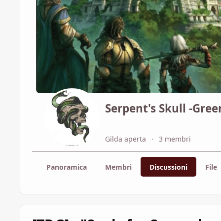
Serpent's Skull -Gre
Gilda aperta
3 membri
Panoramica
Membri
Discussioni
File