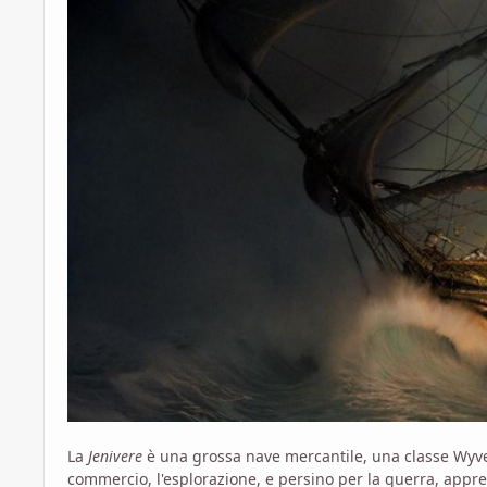
La
Jenivere
è una grossa nave mercantile, una classe Wyve
commercio, l'esplorazione, e persino per la guerra, appre