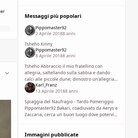
wer
Messaggi più popolari
Pippomaster92
2 Aprile 2018
8 anni
Tsheho Kinny
Pippomaster92
8 Aprile 2018
8 anni
Tsheho Abbraccio il mio fratellino con
ment_1453510
Statistiche Autore
allegria, saltellando sulla sabbia e dando
calci alle piccole dune; dimostro un'allegria
Karl_Franz
che non ho mai mostrato nei giorni
13 Aprile 2018
8 anni
precedenti. Ma tale è il solliev
Spiaggia del Naufragio - Tardo Pomeriggio
Pippomaster92 Bakari, coadiuvato da Aerys e
Zaccaria, cerca un buon luogo dove potervi
accampare. I tre si allontanano di meno
di un centinaio met
Immagini pubblicate