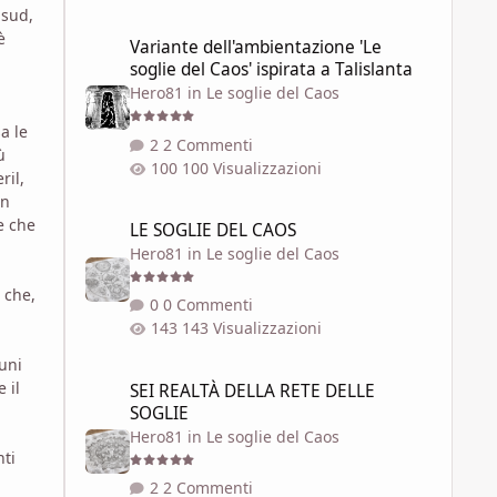
 sud,
Variante dell'ambientazione 'Le soglie del Caos' ispirata a 
è
Variante dell'ambientazione 'Le
soglie del Caos' ispirata a Talislanta
Hero81
in
Le soglie del Caos
a le
2 Commenti
ù
100 Visualizzazioni
ril,
on
LE SOGLIE DEL CAOS
e che
LE SOGLIE DEL CAOS
Hero81
in
Le soglie del Caos
 che,
0 Commenti
143 Visualizzazioni
cuni
SEI REALTÀ DELLA RETE DELLE SOGLIE
 il
SEI REALTÀ DELLA RETE DELLE
SOGLIE
Hero81
in
Le soglie del Caos
nti
2 Commenti