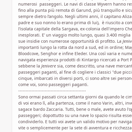
numerosi passeggeri. Le navi di classe Wyvern hanno reso 
fino alla punta più remota di Garund, più tranquillo e sicur
sempre dietro l’angolo. Negli ultimi anni, il capitano Ali
padre e suo nonno lo erano prima di lui), è riuscito a c
l’isolata capitale della Sargava, ex-colonia dell'impero Che
inesplorati. E’ un viaggio molto lungo, quasi 3.400 migli
sue insidie con numerose opportunità di profitto. La
Jeni
importanti lungo la rotta da nord a sud, ed in ordine; Mag
Bloodcove, Senghor e infine Eleder. Una così varia e num
navigata esperienza prodotti di Kintargo ricercati a Port
sebbene la
Jenivere
sia, come descritto, una nave mercant
passeggeri paganti, al fine di cogliere i classici "due pic
cinque, imbarcati in diversi porti, ci sono altre sei pers
come voi, sono passeggeri paganti.
----------------------------------------------
Sono ormai passati circa settanta giorni da quando le cime
di voi erano lì, alla partenza, come il nano Varin, altri, i
sagace bardo Zaccaria. Tutti, bene o male, avete avuto l'op
passeggeri; dopottutto su una nave lo spazio risulta essere 
condividerlo. E tutti voi avete un valido motivo per navig
vite o semplicemente per la sete di avventura e ricchezza