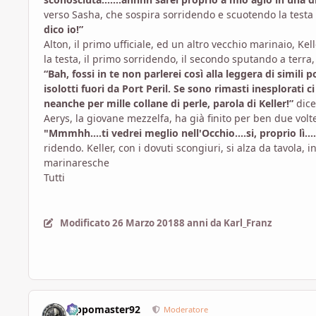
verso Sasha, che sospira sorridendo e scuotendo la testa
dico io!”
Alton, il primo ufficiale, ed un altro vecchio marinaio, K
la testa, il primo sorridendo, il secondo sputando a terra
“Bah, fossi in te non parlerei così alla leggera di simil
isolotti fuori da Port Peril. Se sono rimasti inesplorati 
neanche per mille collane di perle, parola di Keller!”
dice
Aerys, la giovane mezzelfa, ha già finito per ben due volte
"Mmmhh....ti vedrei meglio nell'Occhio....si, proprio lì.
ridendo. Keller, con i dovuti scongiuri, si alza da tavola, 
marinaresche
Tutti
Modificato
26 Marzo 2018
8 anni
da Karl_Franz
Pippomaster92
Moderatore