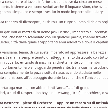
te a conversare al tavolo inferiore, quello dove da circa un mese
porto. Insieme a voi, sono seduti anche il loquace Alton, che avete
o gnomo, simpatico e sempre vestito in modo impeccabile, e Aerys
sa ragazza di Ilizmagorti, e Ishirou, un rugoso uomo di chiara org
un garundi di mezz’età di nome Jask Derindi, imparcato a Corentyn
uriosi che hanno scambiato con lui qualche parola, l’hanno trovato
leder, città dalla quale scappò tanti anni addietro e dove il capita
a varisiana, Ieana, di cui avete imparato ad apprezzare la bellezza
ere
, Ieana ha sempre tenuto un’atteggiamento distaccato con tutto
i in coperta, evitando di mischiarsi direttamente con i membri
al portamento fiero e lo sguardo penetrante, tra la ciurma circolano
bia semplicemente la puzza sotto il naso, avendo studiato nelle
e si uniscono all'equipaggio durante la cena, che è l’unico dei pas
di tartaruga marina, con abbondanti "annaffiate" di grog.
ndari, a sud di Desperation Bay e nel Mwangi; Trolf, il nocchiere, di
à nascoste....piene di ricchezze.....oppure un tesoro su di un'isol
i quelle isole lussureggianti, contornato da belle donne...”
ammic