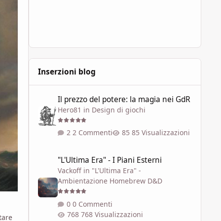
Inserzioni blog
Il prezzo del potere: la magia nei GdR
Il prezzo del potere: la magia nei GdR
Hero81
in
Design di giochi
2 Commenti
85 Visualizzazioni
"L'Ultima Era" - I Piani Esterni
"L'Ultima Era" - I Piani Esterni
Vackoff
in
"L'Ultima Era" -
Ambientazione Homebrew D&D
0 Commenti
768 Visualizzazioni
tare