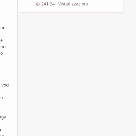
241 Visualizzazioni
ine
 e
 un
no
 voci
ti
vaga
a
ca