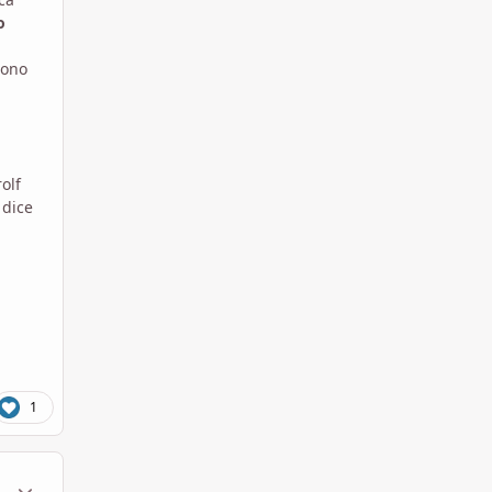
o
tono
olf
"
dice
1
ment_1453562
Statistiche Autore