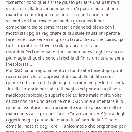
"scherzo" dopo quella frase giusto per fare una battuta?)
visto che nella tua ambientazione c'e poca magia ed non
manchino i mostri(non che non ci sia ne la prima ne i
secondi) ed hai trovato anche dei grossi modi per
compensare sia te come master andandoci piano con i
mostri sia i pg ha ragionare di più sulle situazioni perché
fare certe cose senza un grosso lavoro dietro che coinvolga
tutti i membri del tavolo sulla pratica risultano
infattibili.Perfino te hai detto che non potevi togliere ancora
più magia di quella seno si rischia di finire una strana zona
inesplorata...
Poi D&D ha un ragionamento di fondo alla base:dopo po' il
non magico che è rappresentato sia dalle abilita come
guarire ed simili ed dagli oggetti comuni ed perfetti diventa
"inutile" proprio perché c'e il magico ed per questo il non-
magico(tecnologia) è superficiale ed fatto male molte volte
calcolando che uno dei clice che D&D vuole alimentare è lo
gnomo inventore che stranamente questo gioco non offre
manco mezza regola per fare le "invenzioni vere"(mica degli
oggetti magici) e uno dei manuali più seri della 3.0 noto
come la "nascita degli eroi" l'unico modo che proponeva per