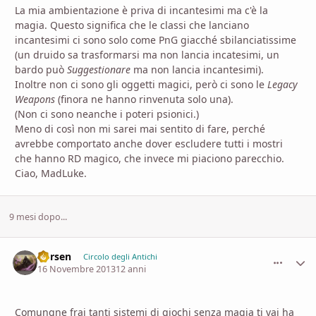
La mia ambientazione è priva di incantesimi ma c'è la
magia. Questo significa che le classi che lanciano
incantesimi ci sono solo come PnG giacché sbilanciatissime
(un druido sa trasformarsi ma non lancia incatesimi, un
bardo può
Suggestionare
ma non lancia incantesimi).
Inoltre non ci sono gli oggetti magici, però ci sono le
Legacy
Weapons
(finora ne hanno rinvenuta solo una).
(Non ci sono neanche i poteri psionici.)
Meno di così non mi sarei mai sentito di fare, perché
avrebbe comportato anche dover escludere tutti i mostri
che hanno RD magico, che invece mi piaciono parecchio.
Ciao, MadLuke.
9 mesi dopo...
Vorsen
comment_
Stati
Circolo degli Antichi
16 Novembre 2013
12 anni
Comunqne frai tanti sistemi di giochi senza magia ti vai ha