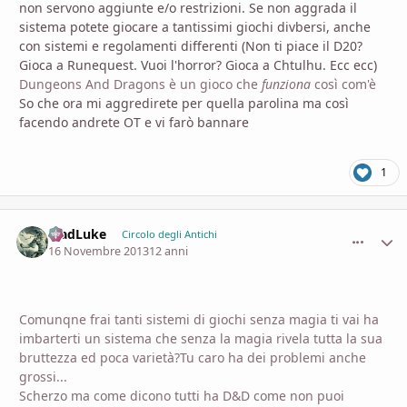
non servono aggiunte e/o restrizioni. Se non aggrada il
sistema potete giocare a tantissimi giochi divbersi, anche
con sistemi e regolamenti differenti (Non ti piace il D20?
Gioca a Runequest. Vuoi l'horror? Gioca a Chtulhu. Ecc ecc)
Dungeons And Dragons è un gioco che
funziona
così com'è
So che ora mi aggredirete per quella parolina ma così
facendo andrete OT e vi farò bannare
1
MadLuke
comment_
Stati
Circolo degli Antichi
16 Novembre 2013
12 anni
Comunqne frai tanti sistemi di giochi senza magia ti vai ha
imbarterti un sistema che senza la magia rivela tutta la sua
bruttezza ed poca varietà?Tu caro ha dei problemi anche
grossi...
Scherzo ma come dicono tutti ha D&D come non puoi