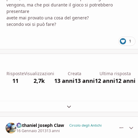
vengono, ma che poi durante il gioco si potrebbero
presentare
avete mai provato una cosa del genere?
secondo voi si può fare?
1
Risposte
Visualizzazioni
Creata
Ultima risposta
11
2,7k
13 anni
13 anni
12 anni
12 anni
Espandi panoramica del topic
Nathaniel Joseph Claw
comment_
Stati
Circolo degli Antichi
16 Gennaio 2013
13 anni