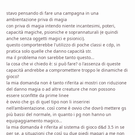
stavo pensando di fare una campagna in una
ambientazione priva di magia
con priva di magia intendo niente incantesimi, poteri,
capacità magiche, psioniche e soprannaturali (e quindi
anche senza oggetti magici e psionici).
questo comporterebbe l'utilizzo di poche classi e cdp, in
pratica solo quelle che danno capacità str.
ma il problema non sarebbe tanto questo...
la cosa che vi chiedo è: si può fare? o l'assenza di queste
capacità andrebbe a compromettere troppo le dinamiche di
gioco?
la mia domanda non è tanto riferita ai mostri con riduzione
del danno magia o ad altre creature che non possono
essere sconfitte da prime linee
è ovvio che gs di quel tipo non li inserirei
nell'ambientazione. così come è ovvio che dovrò mettere gs
più bassi del normale, in quanto i pg non hanno un
equipaggiamento magico...
la mia domanda è riferita al sistema di gioco d&d 3.5 in se
per se, a situazioni che così su due piedi magari a me non