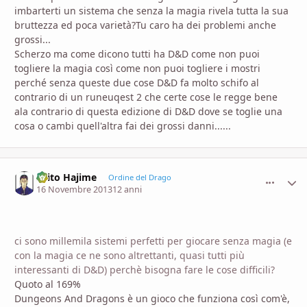
imbarterti un sistema che senza la magia rivela tutta la sua
bruttezza ed poca varietà?Tu caro ha dei problemi anche
grossi...
Scherzo ma come dicono tutti ha D&D come non puoi
togliere la magia così come non puoi togliere i mostri
perché senza queste due cose D&D fa molto schifo al
contrario di un runeuqest 2 che certe cose le regge bene
ala contrario di questa edizione di D&D dove se toglie una
cosa o cambi quell'altra fai dei grossi danni......
Saito Hajime
comment_
Stati
Ordine del Drago
16 Novembre 2013
12 anni
ci sono millemila sistemi perfetti per giocare senza magia (e
con la magia ce ne sono altrettanti, quasi tutti più
interessanti di D&D) perchè bisogna fare le cose difficili?
Quoto al 169%
Dungeons And Dragons è un gioco che funziona così com'è,