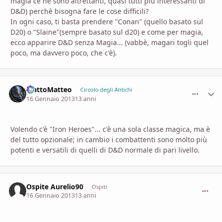
magia ce ne sono altrettanti, quasi tutti più interessanti di
D&D) perchè bisogna fare le cose difficili?
In ogni caso, ti basta prendere "Conan" (quello basato sul
D20) o "Slaine"(sempre basato sul d20) e come per magia,
ecco apparire D&D senza Magia... (vabbè, magari togli quel
poco, ma davvero poco, che c'è).
MattoMatteo
comment_
Stati
Circolo degli Antichi
16 Gennaio 2013
13 anni
Volendo c'è "Iron Heroes"... c'è una sola classe magica, ma è
del tutto opzionale; in cambio i combattenti sono molto più
potenti e versatili di quelli di D&D normale di pari livello.
Ospite Aurelio90
commen
Ospiti
16 Gennaio 2013
13 anni