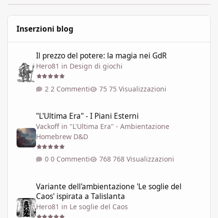
Inserzioni blog
Il prezzo del potere: la magia nei GdR
Il prezzo del potere: la magia nei GdR
Hero81
in
Design di giochi
2 Commenti
75 Visualizzazioni
"L'Ultima Era" - I Piani Esterni
"L'Ultima Era" - I Piani Esterni
Vackoff
in
"L'Ultima Era" - Ambientazione
Homebrew D&D
0 Commenti
768 Visualizzazioni
Variante dell'ambientazione 'Le soglie del Caos' ispirata a Talisla
Variante dell'ambientazione 'Le soglie del
Caos' ispirata a Talislanta
Hero81
in
Le soglie del Caos