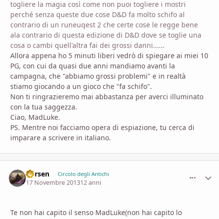
togliere la magia così come non puoi togliere i mostri
perché senza queste due cose D&D fa molto schifo al
contrario di un runeuqest 2 che certe cose le regge bene
ala contrario di questa edizione di D&D dove se toglie una
cosa o cambi quell'altra fai dei grossi danni......
Allora appena ho 5 minuti liberi vedrò di spiegare ai miei 10
PG, con cui da quasi due anni mandiamo avanti la
campagna, che "abbiamo grossi problemi" e in realtà
stiamo giocando a un gioco che "fa schifo".
Non ti ringrazieremo mai abbastanza per averci illuminato
con la tua saggezza.
Ciao, MadLuke.
PS. Mentre noi facciamo opera di espiazione, tu cerca di
imparare a scrivere in italiano.
Vorsen
comment_
Stati
Circolo degli Antichi
17 Novembre 2013
12 anni
Te non hai capito il senso MadLuke(non hai capito lo