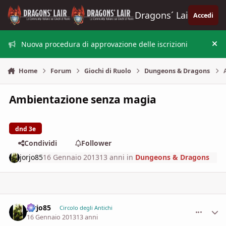
Vai al contenuto
Dragons´ Lair
Accedi
Nuova procedura di approvazione delle iscrizioni
Nas
Home
Forum
Giochi di Ruolo
Dungeons & Dragons
Ambientazione senza magia
dnd 3e
Condividi
Follower
jorjo85
16 Gennaio 2013
13 anni
in
Dungeons & Dragons
jorjo85
comment_
Stati
Circolo degli Antichi
16 Gennaio 2013
13 anni