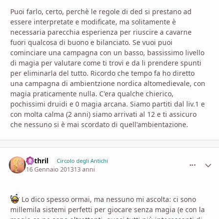
Puoi farlo, certo, perchè le regole di ded si prestano ad
essere interpretate e modificate, ma solitamente è
necessaria parecchia esperienza per riuscire a cavarne
fuori qualcosa di buono e bilanciato. Se vuoi puoi
cominciare una campagna con un basso, bassissimo livello
di magia per valutare come ti trovi e da li prendere spunti
per eliminarla del tutto. Ricordo che tempo fa ho diretto
una campagna di ambientzione nordica altomedievale, con
magia praticamente nulla. C'era qualche chierico,
pochissimi druidi e 0 magia arcana. Siamo partiti dal liv.1 e
con molta calma (2 anni) siamo arrivati al 12 e ti assicuro
che nessuno si è mai scordato di quell'ambientazione.
Mithril
comment_
Stati
Circolo degli Antichi
16 Gennaio 2013
13 anni
Lo dico spesso ormai, ma nessuno mi ascolta: ci sono
millemila sistemi perfetti per giocare senza magia (e con la