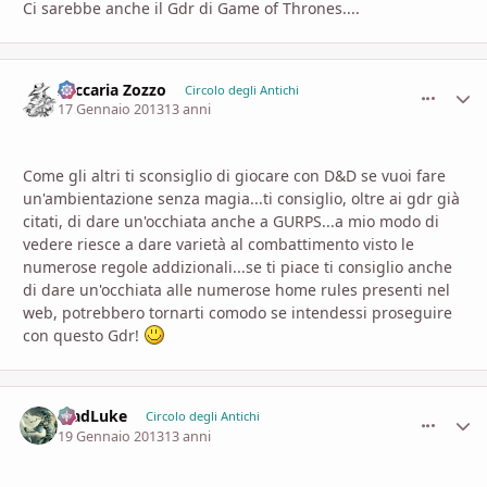
Ci sarebbe anche il Gdr di Game of Thrones....
Zaccaria Zozzo
comment_
Stati
Circolo degli Antichi
17 Gennaio 2013
13 anni
Come gli altri ti sconsiglio di giocare con D&D se vuoi fare
un'ambientazione senza magia...ti consiglio, oltre ai gdr già
citati, di dare un'occhiata anche a GURPS...a mio modo di
vedere riesce a dare varietà al combattimento visto le
numerose regole addizionali...se ti piace ti consiglio anche
di dare un'occhiata alle numerose home rules presenti nel
web, potrebbero tornarti comodo se intendessi proseguire
con questo Gdr!
MadLuke
comment_
Stati
Circolo degli Antichi
19 Gennaio 2013
13 anni