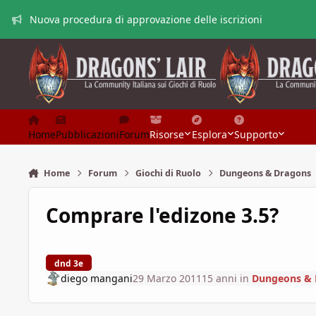
Vai al contenuto
Nuova procedura di approvazione delle iscrizioni
Home
Pubblicazioni
Forum
Risorse
Esplora
Supporto
Home
Forum
Giochi di Ruolo
Dungeons & Dragons
Comprare l'edizone 3.5?
dnd 3e
diego mangani
29 Marzo 2011
15 anni
in
Dungeons & 