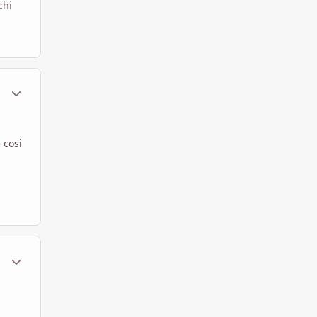
chi
ment_583415
Statistiche Autore
 cosi
ment_586139
Statistiche Autore