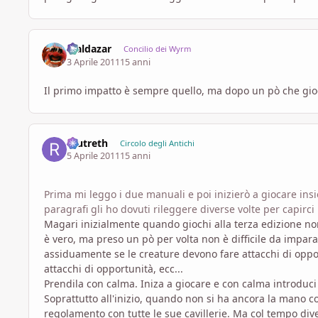
Maldazar
Concilio dei Wyrm
3 Aprile 2011
15 anni
Il primo impatto è sempre quello, ma dopo un pò che gioc
reutreth
Circolo degli Antichi
5 Aprile 2011
15 anni
Prima mi leggo i due manuali e poi inizierò a giocare in
paragrafi gli ho dovuti rileggere diverse volte per capirc
Magari inizialmente quando giochi alla terza edizione non
è vero, ma preso un pò per volta non è difficile da imparar
assiduamente se le creature devono fare attacchi di oppor
attacchi di opportunità, ecc...
Prendila con calma. Iniza a giocare e con calma introduci
Soprattutto all'inizio, quando non si ha ancora la mano c
regolamento con tutte le sue cavillerie. Ma col tempo div