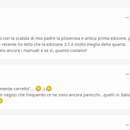
com
o con la scatola di mio padre la ploverosa e antica prima edizone, p
 recente ho letto che la edizione 3.5 è molto meglio della quarta.
no ancora i manuali e se sì, quanto costano?
com
amente corretto"...
;)
ei negozi che frequento ce ne sono ancora parecchi...quelli in Itali
com