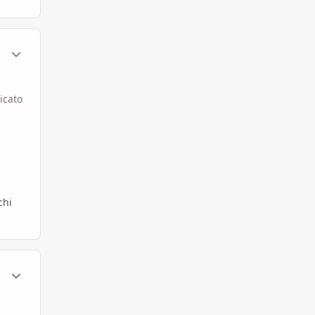
ment_582922
Statistiche Autore
icato
chi
ment_583108
Statistiche Autore