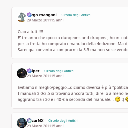
diego mangani
Circolo degli Antichi
29 Marzo 2011
15 anni
Ciao a tutti!!!!
E' tre anni che gioco a dungeons and dragons , ho iniziat
per la fretta ho comprato i manulai della 4edizione. Ma di
Sarei gia convinto a comprarmi la 3.5 ma non so se vendo
Sniper
Circolo degli Antichi
29 Marzo 2011
15 anni
Evitiamo il meglio/peggio...diciamo diversa è più "politic
I manuali 3.0/3.5 si trovano ancora tutti, direi o almeno n
aggirano tra i 30 e i 40 € a seconda del manuale...
;)
MizarNX
Circolo degli Antichi
29 Marzo 2011
15 anni