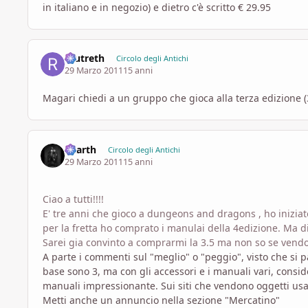
in italiano e in negozio) e dietro c'è scritto € 29.95
reutreth
Circolo degli Antichi
29 Marzo 2011
15 anni
Magari chiedi a un gruppo che gioca alla terza edizione (3
Vaarth
Circolo degli Antichi
29 Marzo 2011
15 anni
Ciao a tutti!!!!
E' tre anni che gioco a dungeons and dragons , ho iniziat
per la fretta ho comprato i manulai della 4edizione. Ma di
Sarei gia convinto a comprarmi la 3.5 ma non so se vendo
A parte i commenti sul "meglio" o "peggio", visto che si p
base sono 3, ma con gli accessori e i manuali vari, consid
manuali impressionante. Sui siti che vendono oggetti usati
Metti anche un annuncio nella sezione "Mercatino"