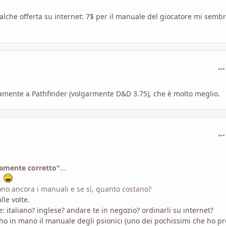
ualche offerta su internet: 7$ per il manuale del giocatore mi semb
com
ettamente a Pathfinder (volgarmente D&D 3.75), che è molto meglio.
com
camente corretto"
...
.
no ancora i manuali e se sì, quanto costano?
lle volte.
 italiano? inglese? andare te in negozio? ordinarli su internet?
o in mano il manuale degli psionici (uno dei pochissimi che ho p