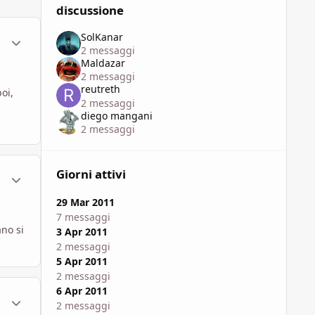
discussione
SolKanar
ment_579744
Statistiche Autore
2 messaggi
Maldazar
2 messaggi
reutreth
oi,
2 messaggi
diego mangani
2 messaggi
Giorni attivi
ment_579746
Statistiche Autore
29 Mar 2011
7 messaggi
ano si
3 Apr 2011
2 messaggi
5 Apr 2011
2 messaggi
6 Apr 2011
ment_579748
Statistiche Autore
2 messaggi