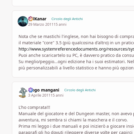
SolKanar
Circolo degli Antichi
29 Marzo 2011
15 anni
Nota che se mastichi l'inglese, non hai bisogno di compra
il materiale "core" 3.5 (più qualcosina d'altro) in un pratic
http://www.systemreferencedocuments.org/resources/s
Puoi anche scaricartelo su PC, è davvero pratico da consu
Su meglio/peggio...ogni edizione ha i suoi estimatori. Nell
più personalizzabili a livello statistico e hanno più opzio
diego mangani
Circolo degli Antichi
3 Aprile 2011
15 anni
L'ho comprata!!!
Manuale del giocatore e del Dungeon master, non avevo p
avventura, mi sembra si chiami la maschera e il corvo.
Prima mi leggo i due manuali e poi inizierò a giocare in
paragrafi gli ho dovuti rileggere diverse volte per capirc