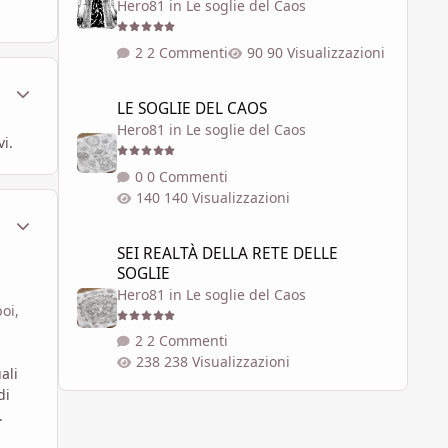
Hero81
in
Le soglie del Caos
2 Commenti
90 Visualizzazioni
ment_579751
Statistiche Autore
LE SOGLIE DEL CAOS
LE SOGLIE DEL CAOS
Hero81
in
Le soglie del Caos
i.
0 Commenti
140 Visualizzazioni
ment_579764
Statistiche Autore
SEI REALTÀ DELLA RETE DELLE SOGLIE
SEI REALTÀ DELLA RETE DELLE
SOGLIE
Hero81
in
Le soglie del Caos
oi,
2 Commenti
238 Visualizzazioni
ali
di
.