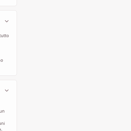
ment_579787
Statistiche Autore
tutto
no
ment_582102
Statistiche Autore
 un
uni
e.