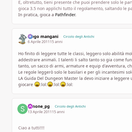
E, oltretutto, tieni presente che puoi prendere solo le pa
gioca 3.5 non applichi tutto il regolamento, saltando le 
In pratica, gioca a
Pathfinder
.
diego mangani
Circolo degli Antichi
6 Aprile 2011
15 anni
Ho finito di leggere tutte le classi, leggero solo abilità m
addestrare animali. I talenti li salto tanto so gia come f
tanto, un sacco di armi, armature e equip d'avventura, c
Le regole leggerò solo le basilari e per gli incantesimi s
LA Guida Del Dungeon Master la devo iniziare a leggere una
giocare
:lol:
:lol:
:lol:
simone_pg
Circolo degli Antichi
13 Aprile 2011
15 anni
Ciao a tutti!!!!