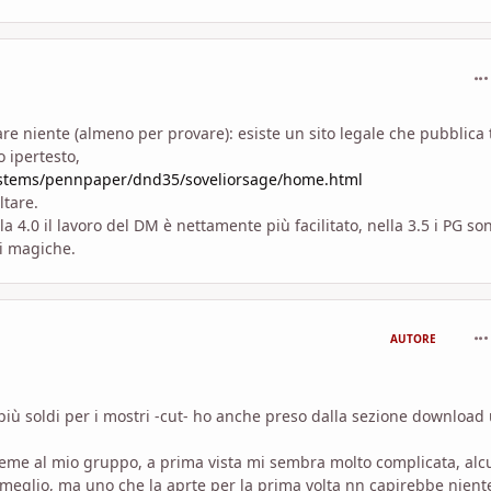
com
re niente (almeno per provare): esiste un sito legale che pubblica 
o ipertesto,
ystems/pennpaper/dnd35/soveliorsage/home.html
ltare.
a 4.0 il lavoro del DM è nettamente più facilitato, nella 3.5 i PG so
ni magiche.
com
AUTORE
iù soldi per i mostri
-cut-
ho anche preso dalla sezione download
sieme al mio gruppo, a prima vista mi sembra molto complicata, alc
i meglio, ma uno che la aprte per la prima volta nn capirebbe nient