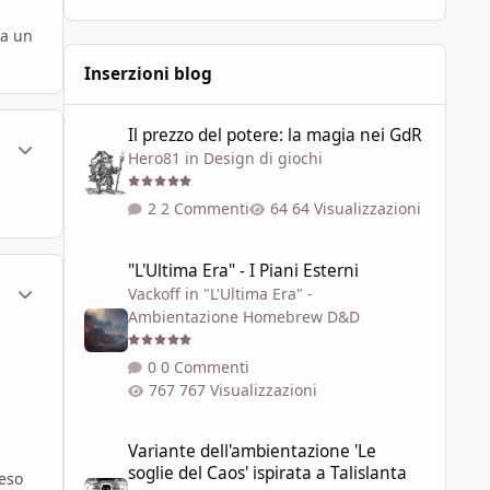
ra un
Inserzioni blog
Il prezzo del potere: la magia nei GdR
Il prezzo del potere: la magia nei GdR
ment_579749
Statistiche Autore
Hero81
in
Design di giochi
2 Commenti
64 Visualizzazioni
"L'Ultima Era" - I Piani Esterni
"L'Ultima Era" - I Piani Esterni
ment_579750
Statistiche Autore
Vackoff
in
"L'Ultima Era" -
Ambientazione Homebrew D&D
0 Commenti
767 Visualizzazioni
Variante dell'ambientazione 'Le soglie del Caos' ispirata a 
Variante dell'ambientazione 'Le
soglie del Caos' ispirata a Talislanta
reso