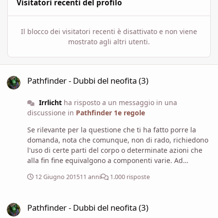
Visitatori recenti del profilo
Il blocco dei visitatori recenti è disattivato e non viene
mostrato agli altri utenti.
Pathfinder - Dubbi del neofita (3)
Pathfinder - Dubbi del neofita (3)
Irrlicht
ha risposto a un messaggio in una
discussione in
Pathfinder 1e regole
Se rilevante per la questione che ti ha fatto porre la
domanda, nota che comunque, non di rado, richiedono
l'uso di certe parti del corpo o determinate azioni che
alla fin fine equivalgono a componenti varie. Ad
esempio un Drago con la bocca chiusa e incatenata non
12 Giugno 2015
11 anni
1.000 risposte
potrà soffiare, né un Vrock immobilizzato potrà eseguire
la Danza della Rovina, o un'Arpia sotto l'effetto di
Pathfinder - Dubbi del neofita (3)
Silenzio non potrà cantare...
Pathfinder - Dubbi del neofita (3)