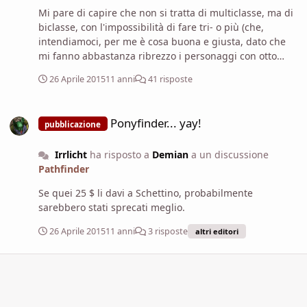
Mi pare di capire che non si tratta di multiclasse, ma di
biclasse, con l'impossibilità di fare tri- o più (che,
intendiamoci, per me è cosa buona e giusta, dato che
mi fanno abbastanza ribrezzo i personaggi con otto
classi diverse). E che invece del sistema normale, in cui
26 Aprile 2015
11 anni
41 risposte
un Ranger 10/Chierico 10 alla fine non è buono né come
Ranger, né come Chierico, dato che non otterrà mai i
Ponyfinder... yay!
privilegi di classe di alto livello, con questo sistema
Ponyfinder... yay!
pubblicazione
invece i privilegi della classe primaria li prende tutti, e
al posto dei talenti prende alcuni privilegi della classe
Irrlicht
ha risposto a
Demian
a un discussione
secondaria. Questo da una parte mi piace perché
Pathfinder
almeno si evita di vedere quelle porcate di build con
solo un paio di livelli in una classe meramente per
Se quei 25 $ li davi a Schettino, probabilmente
prendere un privilegio specifico. Dall'altra mi da
sarebbero stati sprecati meglio.
l'impressione che possa permettere varie sgraverie,
dato che certi privilegi di classe sono molto più forti di
26 Aprile 2015
11 anni
3 risposte
altri editori
gran parte dei talenti.