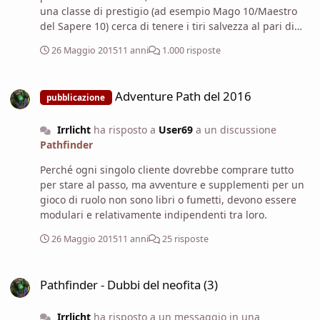
una classe di prestigio (ad esempio Mago 10/Maestro
del Sapere 10) cerca di tenere i tiri salvezza al pari di
quelli di un monoclasse di 20°.
26 Maggio 2015
11 anni
1.000 risposte
Adventure Path del 2016
Adventure Path del 2016
pubblicazione
Irrlicht
ha risposto a
User69
a un discussione
Pathfinder
Perché ogni singolo cliente dovrebbe comprare tutto
per stare al passo, ma avventure e supplementi per un
gioco di ruolo non sono libri o fumetti, devono essere
modulari e relativamente indipendenti tra loro.
26 Maggio 2015
11 anni
25 risposte
Pathfinder - Dubbi del neofita (3)
Pathfinder - Dubbi del neofita (3)
Irrlicht
ha risposto a un messaggio in una