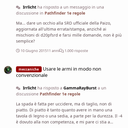
Irrlicht
ha risposto a un messaggio in una
discussione in
Pathfinder 1e regole
Ma... dare un occhio alla SRD ufficiale della Paizo,
aggiornata all'ultima errata/stampa, anziché ai
mischioni di d20pfsrd e farsi mille domande, non è più
semplice?
10 Giugno 2015
11 anni
1.000 risposte
Usare le armi in modo non convenzionale
Usare le armi in modo non
meccaniche
convenzionale
Irrlicht
ha risposto a
GammaRayBurst
a un
discussione
Pathfinder 1e regole
La spada è fatta per uccidere, ma di taglio, non di
piatto. Di piatto è tanto quanto avere in mano una
tavola di legno o una sedia, a parte per la durezza. Il -4
è dovuto alla non competenza, e mi pare ci stia a
meraviglia per usarla di piatto.