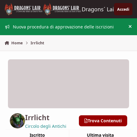
Vai al contenuto
Dragons´ Lair
Accedi
Nuova procedura di approvazione delle iscrizioni
Nas
Home
Irrlicht
Irrlicht
Trova Contenuti
Circolo degli Antichi
Iscritto
Ultima visita