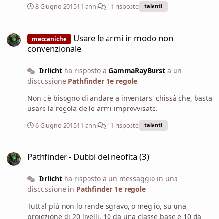
8 Giugno 2015
11 anni
11 risposte
talenti
Usare le armi in modo non convenzionale
Usare le armi in modo non
meccaniche
convenzionale
Irrlicht
ha risposto a
GammaRayBurst
a un
discussione
Pathfinder 1e regole
Non c'è bisogno di andare a inventarsi chissà che, basta
usare la regola delle armi improvvisate.
6 Giugno 2015
11 anni
11 risposte
talenti
Pathfinder - Dubbi del neofita (3)
Pathfinder - Dubbi del neofita (3)
Irrlicht
ha risposto a un messaggio in una
discussione in
Pathfinder 1e regole
Tutt'al più non lo rende sgravo, o meglio, su una
proiezione di 20 livelli, 10 da una classe base e 10 da