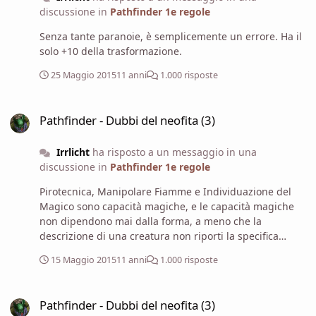
discussione in
Pathfinder 1e regole
Senza tante paranoie, è semplicemente un errore. Ha il
solo +10 della trasformazione.
25 Maggio 2015
11 anni
1.000 risposte
Pathfinder - Dubbi del neofita (3)
Pathfinder - Dubbi del neofita (3)
Irrlicht
ha risposto a un messaggio in una
discussione in
Pathfinder 1e regole
Pirotecnica, Manipolare Fiamme e Individuazione del
Magico sono capacità magiche, e le capacità magiche
non dipendono mai dalla forma, a meno che la
descrizione di una creatura non riporti la specifica
menzione di una capacità magica strettamente legata a
15 Maggio 2015
11 anni
1.000 risposte
una sua peculiarità fisica, ma sono casi rarissimi e non
me ne viene neanche in mente nessuno. Il Soffio è una
Pathfinder - Dubbi del neofita (3)
capacità soprannaturale che dipende dalla forma (o, più
Pathfinder - Dubbi del neofita (3)
precisamente, dalla struttura fisica), quindi un Drago