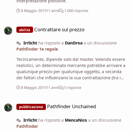
interpretazione possibile.
malvagie, né brandita da alcuna creatura buona
(immagino che i tre PG non siano buoni, per aver deciso
8 Maggio 2015
11 anni
1.000 risposte
di vendere l'anima come fosse un soprammobile). Pena,
la morte istantanea di tutti i contraenti. A parte il fatto
Contrattare sul prezzo
che questo probabilmente farà vivere nel terrore i PG,
Contrattare sul prezzo
abilità
che dovranno sempre assicurarsi di avere di fronte un
non malvagio prima di usare l'arma, per il Diavolo sarà
Irrlicht
ha risposto a
DanDroa
a un discussione
divertentissimo mandare qualcuno a rubargliela per poi
Pathfinder 1e regole
infrangere le condizioni, far morire i tre e accattarsi le
anime. Va molto a sfavore dei PG? Sì. Ma ehi, stiamo
Tecnicamente, dipende solo dal master. Volendo essere
parlando di patti col Diavolo; se uno è così scemo da
realistici, un determinato mercante potrebbe arrivare a
infilarcisi con tutte le scarpe, non c'è lamentela che
qualunque prezzo per qualunque oggetto, a seconda
tenga.
dei fattori che influenzano la sua contrattazione (tra i
quali le prove di Carisma e cose simili sono proprio le
8 Maggio 2015
11 anni
5 risposte
ultime cose).
Pathfinder Unchained
Pathfinder Unchained
pubblicazione
Irrlicht
ha risposto a
MencaNico
a un discussione
Pathfinder