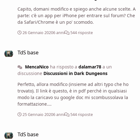
aneddoti, storiette popolari, favole eccetera. 10- Esatto,
Capito, domani modifico e spiego anche alcune scelte. A
non l'avevo ancora modificata. 11- Ho usato il
parte: c'è un app per iPhone per entrare sul forum? Che
generatore di Knave (tradotto dall'inglese) e c'è proprio
da Safari/Chrome è un po' scomodo.
il termine "setolosi" che davo per scontato significasse
setosi, ben curati, lucenti. Colpa del traduttore! 😛 12-
26 Gennaio 2020
6 anni
544 risposte
Ops! @dalamar78 ottimo per gli incantesimi. Aggiorno
la scheda e la riposto a breve 🙂
TdS base
TdS base
MencaNico
ha risposto a
dalamar78
a un
discussione
Discussioni in Dark Dungeons
Perfetto, allora modifico (insieme ad altri typo che ho
trovato). Il link è questo, è in pdf perché in qualsiasi
modo la caricavo su google doc mi scombussolava la
formattazione.
https://drive.google.com/file/d/1TOjYenEyUfoS-
25 Gennaio 2020
6 anni
544 risposte
teStxi8G5DD_Er2Qyix/view?usp=sharing
TdS base
TdS base