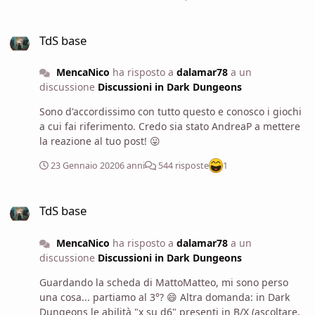
con PS o Gimp, ma ci perderei decisamente troppo
tempo.
TdS base
TdS base
MencaNico
ha risposto a
dalamar78
a un
discussione
Discussioni in Dark Dungeons
Sono d'accordissimo con tutto questo e conosco i giochi
a cui fai riferimento. Credo sia stato AndreaP a mettere
la reazione al tuo post! 😛
23 Gennaio 2020
6 anni
544 risposte
1
TdS base
TdS base
MencaNico
ha risposto a
dalamar78
a un
discussione
Discussioni in Dark Dungeons
Guardando la scheda di MattoMatteo, mi sono perso
una cosa... partiamo al 3°? 😄 Altra domanda: in Dark
Dungeons le abilità "x su d6" presenti in B/X (ascoltare,