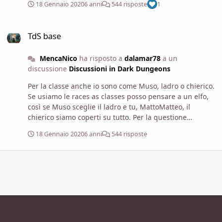
18 Gennaio 2020
6 anni
544 risposte
1
TdS base
TdS base
MencaNico
ha risposto a
dalamar78
a un
discussione
Discussioni in Dark Dungeons
Per la classe anche io sono come Muso, ladro o chierico.
Se usiamo le races as classes posso pensare a un elfo,
così se Muso sceglie il ladro e tu, MattoMatteo, il
chierico siamo coperti su tutto. Per la questione
ingombro volevo solo proporre un'alternativa più
18 Gennaio 2020
6 anni
544 risposte
semplice da calcolare (le regole sono identiche), ma se
tutti preferiscono il sistema di Dark Dungeons mi adatto
senza problemi 🙂