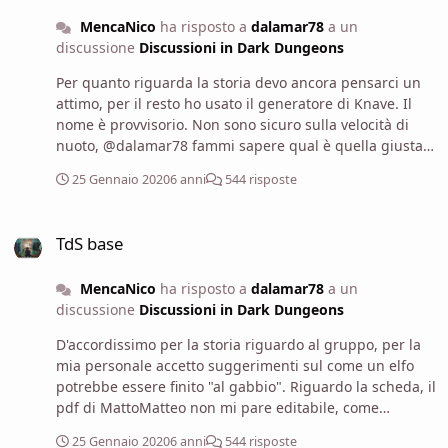
MencaNico
ha risposto a
dalamar78
a un
discussione
Discussioni in Dark Dungeons
Per quanto riguarda la storia devo ancora pensarci un
attimo, per il resto ho usato il generatore di Knave. Il
nome è provvisorio. Non sono sicuro sulla velocità di
nuoto, @dalamar78 fammi sapere qual è quella giusta.
In poche parole il pg è una sorta di bardo scavezzacollo
25 Gennaio 2020
6 anni
544 risposte
e incauto. Affabile, intelligente e un po' imbroglione.
@MattoMatteo la scheda alla fine l'ho scaricata in
TdS base
formato word 🙂
TdS base
https://drive.google.com/file/d/1TOjYenEyUfoS-
teStxi8G5DD_Er2Qyix/view?ths=true Edit: per gli
MencaNico
ha risposto a
dalamar78
a un
incantesimi non sapendo quanti ne conosco, ho
discussione
Discussioni in Dark Dungeons
azzardato il minimo sindacale: 2 di primo tra cui Read
Magic e 1 di secondo. Dimmi tu Dalamar se devo
D'accordissimo per la storia riguardo al gruppo, per la
correggere.
mia personale accetto suggerimenti sul come un elfo
potrebbe essere finito "al gabbio". Riguardo la scheda, il
pdf di MattoMatteo non mi pare editabile, come
facciamo? Che potrei anche modificarla manualmente
25 Gennaio 2020
6 anni
544 risposte