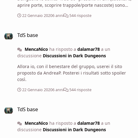
aprire porte, scoprire trappole/porte nascoste) sono
state inglobate nel sistema di skills vero?
22 Gennaio 2020
6 anni
544 risposte
TdS base
TdS base
MencaNico
ha risposto a
dalamar78
a un
discussione
Discussioni in Dark Dungeons
Allora io, con il benestare del gruppo, userei il sito
proposto da AndreaP. Posterei i risultati sotto spoiler
così.
22 Gennaio 2020
6 anni
544 risposte
TdS base
TdS base
MencaNico
ha risposto a
dalamar78
a un
discussione
Discussioni in Dark Dungeons