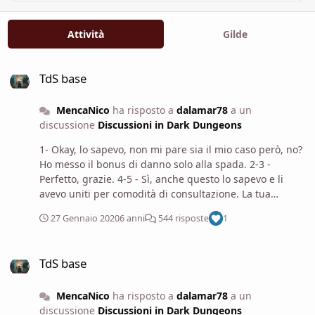
Attività
Gilde
TdS base
TdS base
MencaNico
ha risposto a
dalamar78
a un
discussione
Discussioni in Dark Dungeons
1- Okay, lo sapevo, non mi pare sia il mio caso però, no?
Ho messo il bonus di danno solo alla spada. 2-3 -
Perfetto, grazie. 4-5 - Sì, anche questo lo sapevo e li
avevo uniti per comodità di consultazione. La tua
separazione però ha più senso per capire da cosa
27 Gennaio 2020
6 anni
544 risposte
1
deriva cosa. 6- Giusto, me la sono scordata 😄 7- Anche
questa me l'ero persa. 8- Abilità cancellate per
TdS base
comodità, so che le posso usare ma ritenevo più
TdS base
efficiente segnare solo quelle che possedevo. 9- Questa
è una scelta di colore e corrisponde esattamente a
MencaNico
ha risposto a
dalamar78
a un
storytelling. Scelta mia, per indicare un tipo di
discussione
Discussioni in Dark Dungeons
raccontare storie: sono essenzialmente un pozzo di