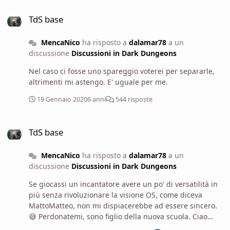
TdS base
TdS base
MencaNico
ha risposto a
dalamar78
a un
discussione
Discussioni in Dark Dungeons
Nel caso ci fosse uno spareggio voterei per separarle,
altrimenti mi astengo. E' uguale per me.
19 Gennaio 2020
6 anni
544 risposte
TdS base
TdS base
MencaNico
ha risposto a
dalamar78
a un
discussione
Discussioni in Dark Dungeons
Se giocassi un incantatore avere un po' di versatilità in
più senza rivoluzionare la visione OS, come diceva
MattoMatteo, non mi dispiacerebbe ad essere sincero.
😅 Perdonatemi, sono figlio della nuova scuola. Ciao
Muso, fa molto piacere anche a me 🙂