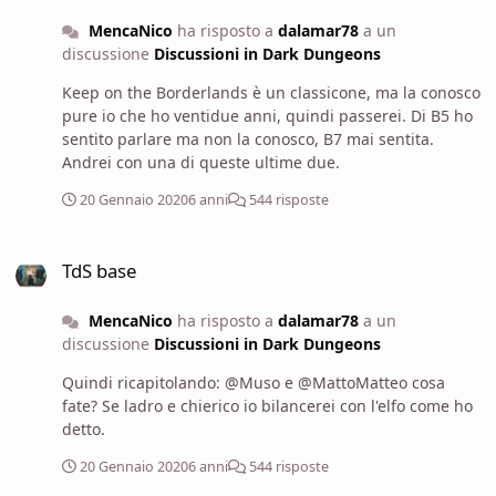
MencaNico
ha risposto a
dalamar78
a un
discussione
Discussioni in Dark Dungeons
Keep on the Borderlands è un classicone, ma la conosco
pure io che ho ventidue anni, quindi passerei. Di B5 ho
sentito parlare ma non la conosco, B7 mai sentita.
Andrei con una di queste ultime due.
20 Gennaio 2020
6 anni
544 risposte
TdS base
TdS base
MencaNico
ha risposto a
dalamar78
a un
discussione
Discussioni in Dark Dungeons
Quindi ricapitolando: @Muso e @MattoMatteo cosa
fate? Se ladro e chierico io bilancerei con l'elfo come ho
detto.
20 Gennaio 2020
6 anni
544 risposte