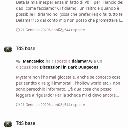
Data la mia inesperienza in fatto di PbF: per il lancio dei
dadi come facciamo? Ci fidiamo l'un l'altro e quando è
possibile li tiriamo noi (cosa che preferirei) o fai tutto te
Dalamar? Io dal conto mio non posso che promettere la
mia sincerità (ci mancherebbe, è il bello del gioco),
21 Gennaio 2020
6 anni
544 risposte
inoltre penso che ne risentirebbe positivamente anche
la narrazione: potremmo narrare direttamente i risultati
TdS base
ed il tutto sarebbe più veloce. Però non so se sto
TdS base
scoprendo l'acqua calda, come siete abituati a fare?
MencaNico
ha risposto a
dalamar78
a un
discussione
Discussioni in Dark Dungeons
Mystara non l'ho mai giocata e, anche se conosco cose
per sentito dire (gli immortali, l'hollow world etc.), non
sono parecchio informato. C'è qualcosa che posso
leggere a riguardo? Per la scheda mi ci devo ancora
mettere, tra gioco dal vivo e impegni personali direi che
21 Gennaio 2020
6 anni
544 risposte
in un paio di giorni sono pronto.
TdS base
TdS base