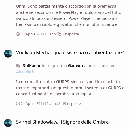
Uhm. Sono parzialmente d'accordo con la premessa,
anche se secondo me PowerPlay e ruolo sono del tutto
svincolati, possono esserci PowerPlayer che giocano
benissimo di ruolo e giocatori che non ottimizzano e
non giocano di ruolo...ma non concordo affatto con lo
22 Aprile 2011
15 anni
3 risposte
svolgimento. Personalente, il fantasy di David Eddings
mi sembra banalotto e scontato, anche nei personaggi.
Voglia di Mecha: quale sistema o ambientazione?
Quando (anni e anni fa) ho letto la saga dei Belgariad e
Voglia di Mecha: quale sistema o ambientazione?
quella dei Mallorean, mi sono piaciute; ma rileggendole
recentemente, mi sono accorto di quanto a volte si sfoci
SolKanar
ha risposto a
Gadwin
a un discussione
nel ridicolo: il gruppo con cui viaggia Belgarion sembra
Altri GdR
la famiglia allargata di Goku alla fine di Dragonball Z, il
più scarso e meno importante del gruppo è come
Io do un altro voto a GURPS:Mecha. Non l'ho mai letto,
minimo un principe/principessa di qualcosa ed ha
ma sto imparando in questi giorni il sistema di GURPS e
abilità guerriere/magiche/da spia che gli permettono di
concettualmente mi sembra una figata
sbeffeggiare il 99% della popolazione. Per non parlare
degli antagonisti, appiattiti su un "ahahahah, sono
21 Aprile 2011
15 anni
19 risposte
cattivooo" abbastanza desolante. Insomma, forse il
fantasy di Eddings, per quello che ho letto, mostra
Svirnel Shadowlaw, il Signore delle Ombre
anche i suoi anni. Magari all'epoca era interessante,
Svirnel Shadowlaw, il Signore delle Ombre
oggi mi sembra decisamente banale: basta confrontarlo