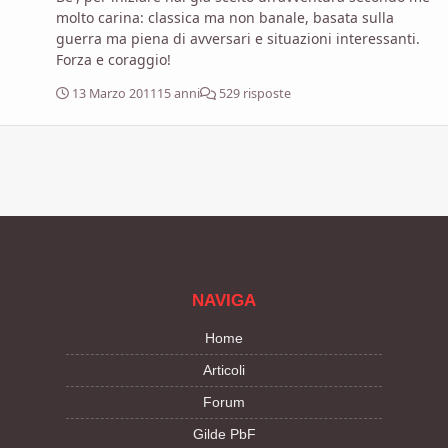
storia può proseguire in crescendo. Nel mondo di
molto carina: classica ma non banale, basata sulla
Eberron ci sono vari culti adatti: il Sangue di Vol, i Culti
guerra ma piena di avversari e situazioni interessanti.
del Drago Sotterraneo, persino un culto dedicato al
Forza e coraggio!
Demone che si dice rinchiuso insieme al Cuatl nella
Fiamma d'Argento.
13 Marzo 2011
15 anni
529 risposte
NAVIGA
Home
Articoli
Forum
Gilde PbF