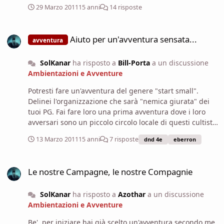
http://www.systemreferencedocuments.org/resources/s
29 Marzo 2011
15 anni
14 risposte
ulteriore potenziamento del 20%.
ystems/pennpaper/dnd35/soveliorsage/home.html Puoi
anche scaricartelo su PC, è davvero pratico da
Aiuto per un'avventura sensata...
consultare. Su meglio/peggio...ogni edizione ha i suoi
Aiuto per un'avventura sensata...
avventura
estimatori. Nella 4.0 il lavoro del DM è nettamente più
facilitato, nella 3.5 i PG sono più personalizzabili a livello
SolKanar
ha risposto a
Bill-Porta
a un discussione
statistico e hanno più opzioni magiche.
Ambientazioni e Avventure
Potresti fare un'avventura del genere "start small".
Delinei l'organizzazione che sarà "nemica giurata" dei
tuoi PG. Fai fare loro una prima avventura dove i loro
avversari sono un piccolo circolo locale di questi cultisti.
Li sconfiggono senza capire molto, se non che il capo ha
13 Marzo 2011
15 anni
7 risposte
dnd 4e
eberron
uno strano simbolo. Poi fai un paio di avventure che non
c'entrano niente, ma durante almeno una di queste
Le nostre Campagne, le nostre Compagnie
scoprono un avversario con lo stesso simbolo, ma senza
Le nostre Campagne, le nostre Compagnie
altre connessioni con i primi cultisti. Poi potrebbero
iniziare ad indagare a Korranberg o in qualche grande
SolKanar
ha risposto a
Azothar
a un discussione
città sul simbolo. Smascherano un nobile (con lo stesso
Ambientazioni e Avventure
simbolo) che complottava una malefatta. A quel punto la
setta inizia a cercare attivamente di uccidere i PG, e la
Be', per iniziare hai già scelto un'avventura secondo me