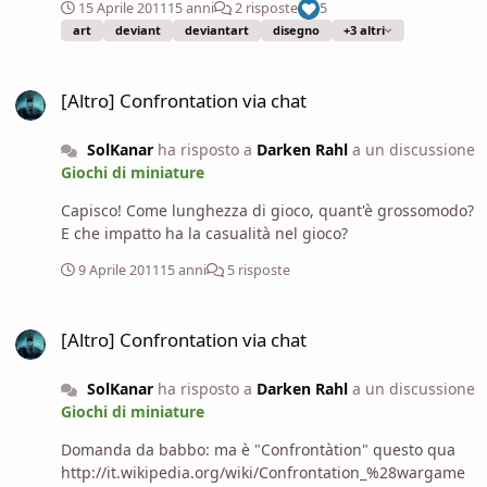
umanoide Piccolo (gnomo) Iniziativa: +2; Sensi: Ascoltare
15 Aprile 2011
15 anni
2 risposte
5
+3, Osservare +1, visione crepuscolare Linguaggi:
art
deviant
deviantart
disegno
+3 altri
Comune, Draconico, Gnomesco
_______________________________________________________________
[Altro] Confrontation via chat
_______ Grado di sfida: 12 Modificatore di livello: +0 LEP:
[Altro] Confrontation via chat
12
_______________________________________________________________
SolKanar
ha risposto a
Darken Rahl
a un discussione
_______ CA: 17, contatto 13 colto alla sprovvista 15; (+4
Giochi di miniature
armatura magica, +2 destrezza, +1 taglia) Pf: 12d4+24
Capisco! Come lunghezza di gioco, quant'è grossomodo?
(54 pf; 12 DV) Tempra: +5, Riflessi: +5, Volontà: +10 (+2
E che impatto ha la casualità nel gioco?
razziale a tutti i TS contro effetti di illusione)
_______________________________________________________________
9 Aprile 2011
15 anni
5 risposte
_______ Velocità: 6 m (4 quadretti) Spazio: 1,5 m; Portata:
1,5 m Attacco base: +5; Lotta: -1 Opzioni di attacco:
[Altro] Confrontation via chat
Illusioni silenziose, Ombre illusorie, Illusioni estese,
[Altro] Confrontation via chat
Magia delle ombre potente Azioni speciali: Incantesimi,
Capacità magiche Strumenti da combattimento:
SolKanar
ha risposto a
Darken Rahl
a un discussione
pergamene di paura, falsa visione, miraggio arcano,
Giochi di miniature
immagini speculari e suggestione di massa Incantesimi
da Illusionista conosciuti (LI 12°; tiro salvezza CD 16 +
Domanda da babbo: ma è "Confrontàtion" questo qua
livello dell'incantesimo, CD 18 + livello dell'incantesimo
http://it.wikipedia.org/wiki/Confrontation_%28wargame
per incantesimi di Illusione; scuole proibite Invocazione