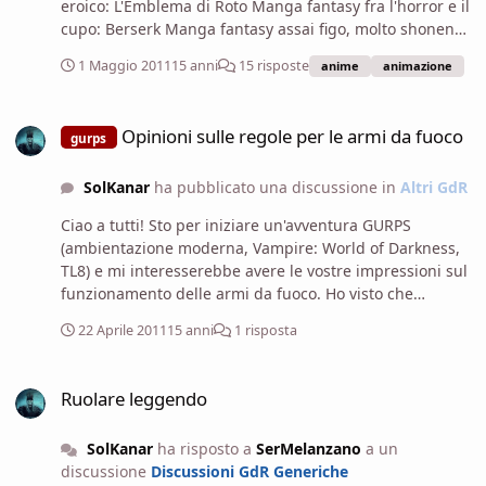
eroico: L'Emblema di Roto Manga fantasy fra l'horror e il
cupo: Berserk Manga fantasy assai figo, molto shonen
ma divertente: Fairy Tail Manga fantasy da evitare a tutti
1 Maggio 2011
15 anni
15 risposte
anime
animazione
i costi: La Grande Avventura di Dai (pessimo, almeno
secondo me ).
Opinioni sulle regole per le armi da fuoco
Opinioni sulle regole per le armi da fuoco
gurps
SolKanar
ha pubblicato una discussione in
Altri GdR
Ciao a tutti! Sto per iniziare un'avventura GURPS
(ambientazione moderna, Vampire: World of Darkness,
TL8) e mi interesserebbe avere le vostre impressioni sul
funzionamento delle armi da fuoco. Ho visto che
qualcosa è cambiato fra GURPS 3.0 e 4.0 : secondo voi
22 Aprile 2011
15 anni
1 risposta
quale dei due sistemi è migliore? Inoltre, le regole con
le armi sono potenzialmente adatte a Vampire?
Ruolare leggendo
Ruolare leggendo
SolKanar
ha risposto a
SerMelanzano
a un
discussione
Discussioni GdR Generiche