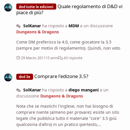
+11, Nascondersi +17, Raggirare +10, Sapienza magica
Quale regolamento di D&D vi
dnd tutte le edizioni
+21 (+23 per incantesimi di illusione) Proprietà: Fascia
piace di più?
dell’intelligenza +4, perla del potere
_______________________________________________________________
SolKanar
ha risposto a
MDM
a un discussione
_______ Mantello delle ombre (Sop): Gli attacchi contro
Dungeons & Dragons
Svirnel hanno una probabilità di fallimento del 40%.
Illusioni silenziose (Str): Gli incantesimi di Illusione
Come DM preferisco la 4.0, come giocatore la 3.5
lanciati da Svirnel non necessitano di componente
(sempre per motivi di regolamento). Quindi, non voto
verbale, proprio come se a questi fosse applicato il
talento Incantesimi silenziosi. Ombre illusorie (Sop):
29 Marzo 2011
15 anni
43 risposte
Svirnel può utilizzare immagine maggiore, immagine
minore, immagine persistente, immagine silenziosa e
Comprare l'edizone 3.5?
Immagine programmata per replicare incantesimi di
Comprare l'edizone 3.5?
dnd 3e
evocazione (convocazione), di evocazione (creazione) o
di invocazione; la forza di questi incantesimi è pari al
SolKanar
ha risposto a
diego mangani
a un
10% per livello dell'incantesimo di finzione utilizzato.
discussione
Dungeons & Dragons
Illusioni estese (Str): Gli incantesimi di Illusione di
Svirnel durano il doppio, proprio come se a questi fosse
Nota che se mastichi l'inglese, non hai bisogno di
applicato il talento Incantesimi estesi; tale effetto si
comprare niente (almeno per provare): esiste un sito
applica anche a capacità magiche che duplicano
legale che pubblica tutto il materiale "core" 3.5 (più
incantesimi di illusione. Magia delle ombre potente
qualcosina d'altro) in un pratico ipertesto,
(Sop): Gli incantesimi di ombra di Svirnel ottengono un