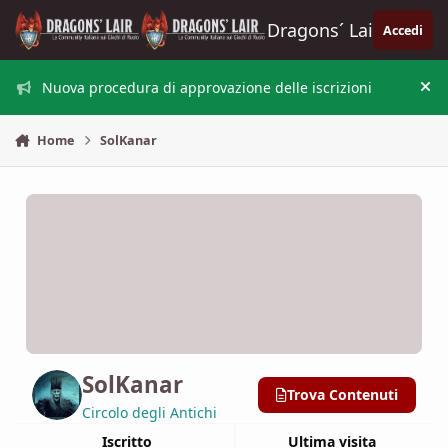
Vai al contenuto
Dragons´ Lair
Accedi
Nuova procedura di approvazione delle iscrizioni
Nas
Home
SolKanar
SolKanar
Trova Contenuti
Circolo degli Antichi
Iscritto
Ultima visita