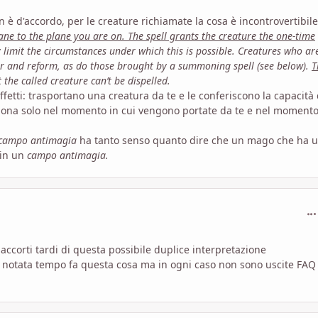
n è d'accordo, per le creature richiamate la cosa è incontrovertibile
ane to the plane you are on. The spell grants the creature the one-time
 limit the circumstances under which this is possible. Creatures who ar
ear and reform, as do those brought by a summoning spell (see below).
T
the called creature can’t be dispelled.
fetti: trasportano una creatura da te e le conferiscono la capacità 
ziona solo nel momento in cui vengono portate da te e nel momento
campo antimagia
ha tanto senso quanto dire che un mago che ha u
 in un
campo antimagia.
com
 accorti tardi di questa possibile duplice interpretazione
 notata tempo fa questa cosa ma in ogni caso non sono uscite FAQ