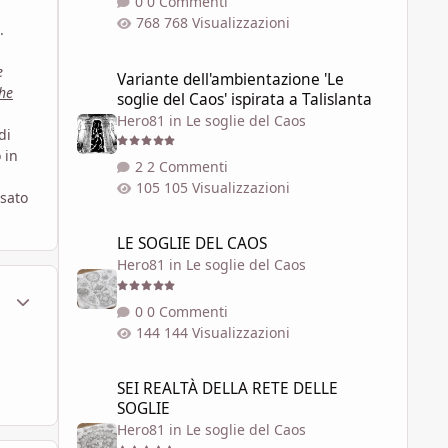
0 Commenti
768 Visualizzazioni
.
Variante dell'ambientazione 'Le soglie del Caos' ispirata a 
e
Variante dell'ambientazione 'Le
he
soglie del Caos' ispirata a Talislanta
Hero81
in
Le soglie del Caos
di
 in
2 Commenti
105 Visualizzazioni
sato
LE SOGLIE DEL CAOS
LE SOGLIE DEL CAOS
Hero81
in
Le soglie del Caos
ment_568995
Statistiche Autore
0 Commenti
144 Visualizzazioni
SEI REALTÀ DELLA RETE DELLE SOGLIE
SEI REALTÀ DELLA RETE DELLE
SOGLIE
Hero81
in
Le soglie del Caos