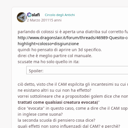
shalafi
Circolo degli Antichi
2 Marzo 2011
15 anni
parlando di colossi si è aperta una diatriba sul corrett
http://www.dragonslair.it/forum/threads/46989-Quesito-co
highlight=colosso+disgiunzione
quindi ho pensato di aprire un 3d specifico.
direi che è meglio partire col manuale.
scusate ma ho solo quello in ita:
Spoiler:
ciò detto, visto che il CAM espilcita gli incantesimi su c
ne esistano altri su cui non ha effetto?
vorrei sottolineare che a propositodei golem dice che no
trattati come qualsiasi creatura evocata)
"
dice "evocata" in questo caso, come a dire che il CAM so
in inglese come suona?
la seconda scuola di pensiero cosa dice?
quali effetti non sono influenzadi dal CAM? e perchè?