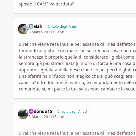
sposto il CAM? Va perduta?
shalafi
Circolo degli Antichi
3 Marzo 2011
15 anni
direi che viene resa inutile per assenza di linea deffetto t
tornando ai globi: è normale che se crei una cosa non ma
la stranezza è proprio quella di considerare i globi come n
sembra già più stiracchiata (il muro di forza è una cosa 
appunto segnalata nella descrizone...e poi perchè globo di
una sferettina di fuoco non magico che si può scagliare? 
capisco? il freddo non è materia, è comportamento della m
comunque si, mi piace la tua soluzione: cambiare la scuola
Redondo15
Circolo degli Antichi
3 Marzo 2011
15 anni
direi che viene resa inutile per assenza di linea deffetto t