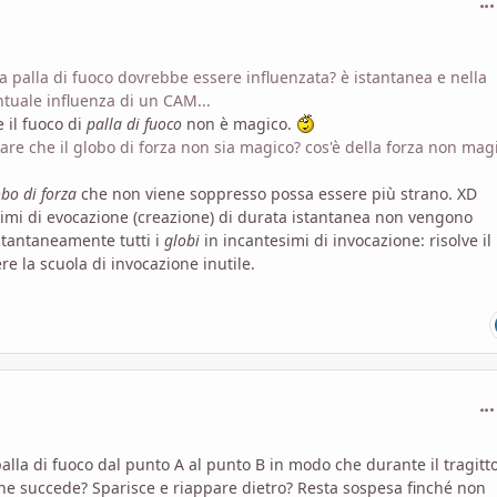
a palla di fuoco dovrebbe essere influenzata? è istantanea e nella
ntuale influenza di un CAM...
 il fuoco di
palla di fuoco
non è magico.
are che il globo di forza non sia magico? cos'è della forza non mag
bo di forza
che non viene soppresso possa essere più strano. XD
esimi di evocazione (creazione) di durata istantanea non vengono
stantaneamente tutti i
globi
in incantesimi di invocazione: risolve il
e la scuola di invocazione inutile.
com
la di fuoco dal punto A al punto B in modo che durante il tragitto
he succede? Sparisce e riappare dietro? Resta sospesa finché non