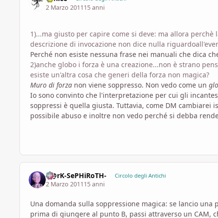
2 Marzo 2011
15 anni
1)...ma giusto per capire come si deve: ma allora perchè l
descrizione di invocazione non dice nulla riguardoall'eve
Perché non esiste nessuna frase nei manuali che dica che
2)anche globo i forza è una creazione...non è strano pens
esiste un'altra cosa che generi della forza non magica?
Muro di forza
non viene soppresso. Non vedo come un
glo
Io sono convinto che l'interpretazione per cui gli incant
soppressi è quella giusta. Tuttavia, come DM cambiarei i
possibile abuso e inoltre non vedo perché si debba render
D@rK-SePHiRoTH-
Circolo degli Antichi
2 Marzo 2011
15 anni
Una domanda sulla soppressione magica: se lancio una pal
prima di giungere al punto B, passi attraverso un CAM, c