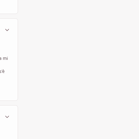
ment_569324
Statistiche Autore
a mi
s'è
ment_569396
Statistiche Autore