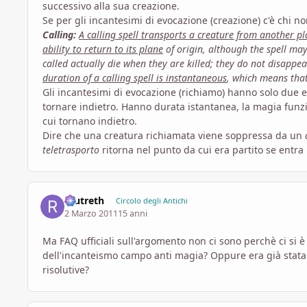
successivo alla sua creazione.
Se per gli incantesimi di evocazione (creazione) c'è chi no
Calling:
A calling spell transports a creature from another pl
ability to return to its plane
of origin, although the spell may
called actually die when they are killed; they do not disapp
duration of a calling spell is instantaneous
, which means that 
Gli incantesimi di evocazione (richiamo) hanno solo due ef
tornare indietro. Hanno durata istantanea, la magia fun
cui tornano indietro.
Dire che una creatura richiamata viene soppressa da un
teletrasporto
ritorna nel punto da cui era partito se entra
reutreth
Circolo degli Antichi
2 Marzo 2011
15 anni
Ma FAQ ufficiali sull'argomento non ci sono perchè ci si è
dell'incanteismo campo anti magia? Oppure era già stata
risolutive?