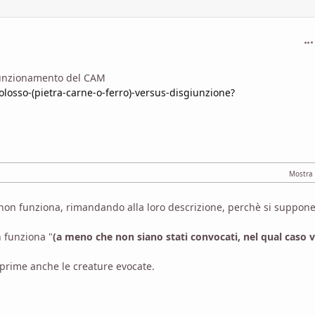
com
o funzionamento del CAM
losso-(pietra-carne-o-ferro)-versus-disgiunzione?
ui non funziona, rimandando alla loro descrizione, perchè si suppon
n funziona "
(a meno che non siano stati convocati, nel qual caso 
pprime anche le creature evocate.