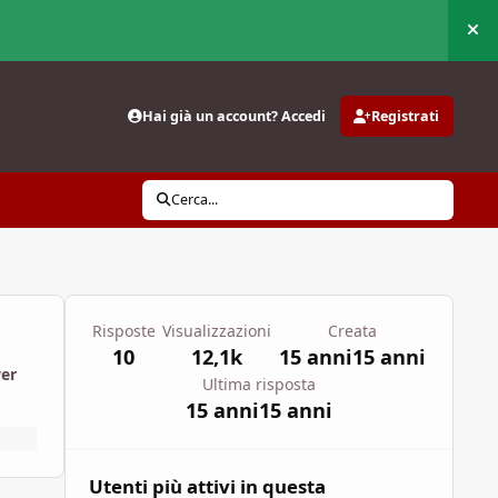
Nas
Hai già un account? Accedi
Registrati
Cerca...
Risposte
Visualizzazioni
Creata
10
12,1k
15 anni
15 anni
wer
Ultima risposta
15 anni
15 anni
Utenti più attivi in questa