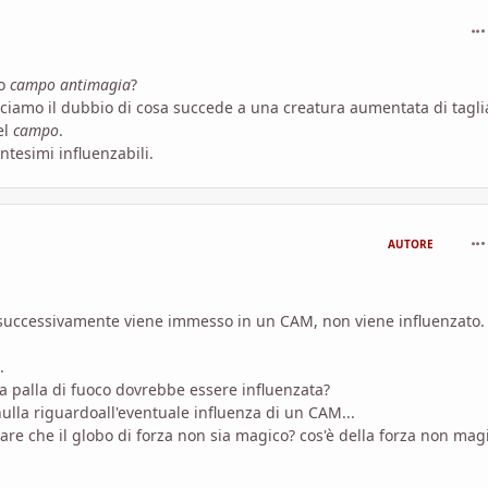
com
mo
campo antimagia
?
sciamo il dubbio di cosa succede a una creatura aumentata di tagli
el
campo
.
ntesimi influenzabili.
com
AUTORE
 successivamente viene immesso in un CAM, non viene influenzato.
.
la palla di fuoco dovrebbe essere influenzata?
ulla riguardoall'eventuale influenza di un CAM...
are che il globo di forza non sia magico? cos'è della forza non mag