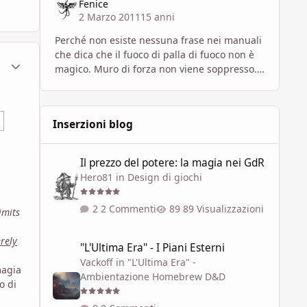
Fenice
2 Marzo 2011
15 anni
Perché non esiste nessuna frase nei manuali
che dica che il fuoco di palla di fuoco non è
ment_568988
Statistiche Autore
magico. Muro di forza non viene soppresso.
Non vedo come un globo di forza che non
viene soppres
Inserzioni blog
Il prezzo del potere: la magia nei GdR
Il prezzo del potere: la magia nei GdR
Hero81
in
Design di giochi
2 Commenti
89 Visualizzazioni
imits
"L'Ultima Era" - I Piani Esterni
erely
"L'Ultima Era" - I Piani Esterni
Vackoff
in
"L'Ultima Era" -
magia
Ambientazione Homebrew D&D
o di