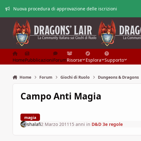
Vai al contenuto
Nuova procedura di approvazione delle iscrizioni
Home
Pubblicazioni
Forum
Risorse
Esplora
Supporto
Home
Forum
Giochi di Ruolo
Dungeons & Dragons
Campo Anti Magia
magia
shalafi
2 Marzo 2011
15 anni
in
D&D 3e regole