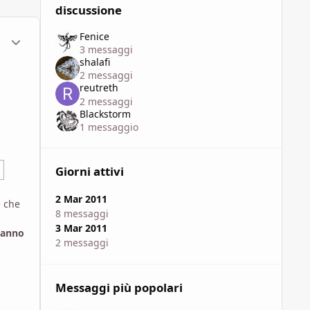
discussione
Fenice
ment_568958
Statistiche Autore
3 messaggi
shalafi
2 messaggi
reutreth
2 messaggi
Blackstorm
1 messaggio
Giorni attivi
2 Mar 2011
e che
8 messaggi
3 Mar 2011
vanno
2 messaggi
Messaggi più popolari