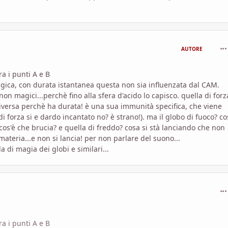
com
AUTORE
ra i punti A e B
gica, con durata istantanea questa non sia influenzata dal CAM.
on magici...perchè fino alla sfera d'acido lo capisco. quella di forz
diversa perchè ha durata! è una sua immunità specifica, che viene
 forza si e dardo incantato no? è strano!). ma il globo di fuoco? co
cos'è che brucia? e quella di freddo? cosa si stà lanciando che non
ateria...e non si lancia! per non parlare del suono...
 di magia dei globi e similari...
com
ra i punti A e B