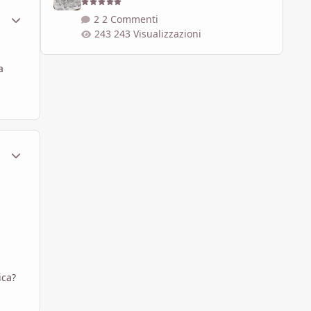
ment_569065
Statistiche Autore
2 Commenti
243 Visualizzazioni
a
ment_569174
Statistiche Autore
ica?