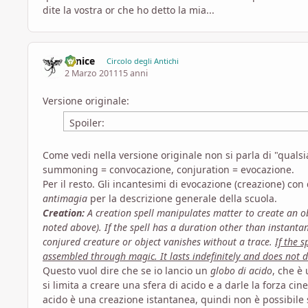
dite la vostra or che ho detto la mia...
Fenice
Circolo degli Antichi
2 Marzo 2011
15 anni
Versione originale:
Spoiler:
Come vedi nella versione originale non si parla di "qual
summoning = convocazione, conjuration = evocazione.
Per il resto. Gli incantesimi di evocazione (creazione) c
antimagia
per la descrizione generale della scuola.
Creation:
A creation spell manipulates matter to create an obj
noted above). If the spell has a duration other than instanta
conjured creature or object vanishes without a trace.
If the 
assembled through magic. It lasts indefinitely and does not d
Questo vuol dire che se io lancio un
globo di acido
, che è
si limita a creare una sfera di acido e a darle la forza cin
acido è una creazione istantanea, quindi non è possibile