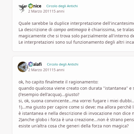
Fenice
Circolo degli Antichi
2 Marzo 2011
15 anni
Quale sarebbe la duplice interpretazione dell'incantesi
La descrizione di
campo antimagia
è chiarissima, se trala
magicamente che si trova solo parzialmente all'interno d
Le interpretazioni sono sul funzionamento degli altri inca
shalafi
Circolo degli Antichi
2 Marzo 2011
15 anni
ok, ho capito finalmete il ragionamento:
quando qualcosa viene creato con durata "istantanea" e
(l'esempio dell'acqua)...giusto?
si, ok, suona convincente...ma vorrei fugare i miei dubbi..
1)...ma giusto per capire come si deve: ma allora perchè 
è istantanea e nella descrizione di invocazione non dice n
2)anche globo i forza è una creazione...non è strano pens
esiste un'altra cosa che generi della forza non magica?