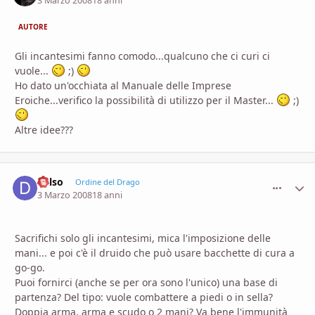
3 Marzo 2008
18 anni
AUTORE
Gli incantesimi fanno comodo...qualcuno che ci curi ci
vuole...
;)
Ho dato un'occhiata al Manuale delle Imprese
Eroiche...verifico la possibilità di utilizzo per il Master...
;)
Altre idee???
dalso
comment_
Stati
Ordine del Drago
3 Marzo 2008
18 anni
Sacrifichi solo gli incantesimi, mica l'imposizione delle
mani... e poi c'è il druido che può usare bacchette di cura a
go-go.
Puoi fornirci (anche se per ora sono l'unico) una base di
partenza? Del tipo: vuole combattere a piedi o in sella?
Doppia arma, arma e scudo o 2 mani? Va bene l'immunità