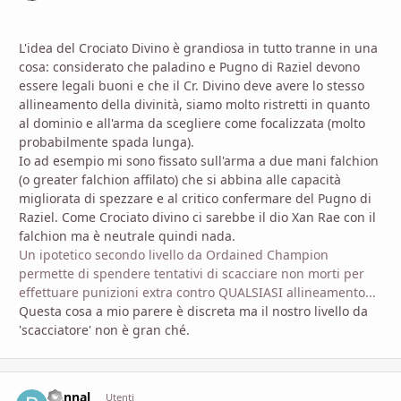
L'idea del Crociato Divino è grandiosa in tutto tranne in una
cosa: considerato che paladino e Pugno di Raziel devono
essere legali buoni e che il Cr. Divino deve avere lo stesso
allineamento della divinità, siamo molto ristretti in quanto
al dominio e all'arma da scegliere come focalizzata (molto
probabilmente spada lunga).
Io ad esempio mi sono fissato sull'arma a due mani falchion
(o greater falchion affilato) che si abbina alle capacità
migliorata di spezzare e al critico confermare del Pugno di
Raziel. Come Crociato divino ci sarebbe il dio Xan Rae con il
falchion ma è neutrale quindi nada.
Un ipotetico secondo livello da Ordained Champion
permette di spendere tentativi di scacciare non morti per
effettuare punizioni extra contro QUALSIASI allineamento...
Questa cosa a mio parere è discreta ma il nostro livello da
'scacciatore' non è gran ché.
riannal
comment_
Stati
Utenti