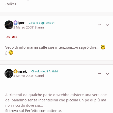
-MikeT
Sniper
comment_
Stati
Circolo degli Antichi
3 Marzo 2008
18 anni
AUTORE
Vedo di informarmi sulle sue intenzioni...vi saprò dire...
;)
Shinsek
comment_
Stati
Circolo degli Antichi
4 Marzo 2008
18 anni
Altrimenti da qualche parte dovrebbe esistere una versione
del paladino senza incantesimi che picchia un po di più ma
non ricordo dove sia...
Si trova sul Perfetto combattente.