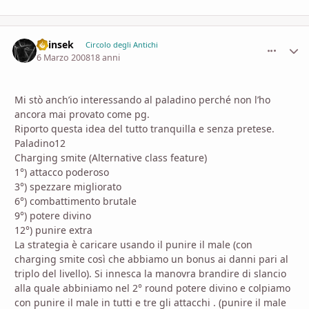
Shinsek
comment_
Stati
Circolo degli Antichi
6 Marzo 2008
18 anni
Mi stò anch’io interessando al paladino perché non l’ho
ancora mai provato come pg.
Riporto questa idea del tutto tranquilla e senza pretese.
Paladino12
Charging smite (Alternative class feature)
1°) attacco poderoso
3°) spezzare migliorato
6°) combattimento brutale
9°) potere divino
12°) punire extra
La strategia è caricare usando il punire il male (con
charging smite così che abbiamo un bonus ai danni pari al
triplo del livello). Si innesca la manovra brandire di slancio
alla quale abbiniamo nel 2° round potere divino e colpiamo
con punire il male in tutti e tre gli attacchi . (punire il male