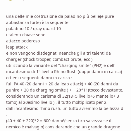
una delle mie costruzione da paladino più belle(e pure
abbastanza forte) è la seguente:
paladino 10 / gray guard 10
i talenti chiave sono
attacco poderoso
leap attack
e non vengono disdegnati neanche gli altri talenti da
charger (shock trooper, combact brute, ecc )
utilizzando la variante del "charging smite" (PH2) e dell'
incantesimo di 1° livello Rhino Rush (doppi danni in carica)
ottieni i seguenti danni in carica :
full PA 40 (20 danni + 20 da leap attack) + 40 (20 danni da
punire + 20 da charging smite ) + + 20*11(tocco devastante,
considerando un carisma di 32(18+5 livello+6 mantello+ 3
tomo) al 20esimo livello ) , il tutto moltiplicato per 2
dall'incantesimo rhino rush...in tutto avremmo la bellezza di
:
(40 + 40 + 220)*2 = 600 danni!(senza tiro salvezza se il
nemico è malvagio) considerando che un grande dragone