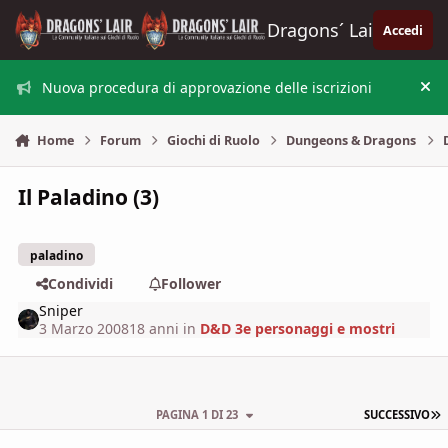
Vai al contenuto
Dragons´ Lair
Accedi
Nuova procedura di approvazione delle iscrizioni
Nas
Home
Forum
Giochi di Ruolo
Dungeons & Dragons
Il Paladino (3)
paladino
Condividi
Follower
Sniper
3 Marzo 2008
18 anni
in
D&D 3e personaggi e mostri
U
PAGINA 1 DI 23
SUCCESSIVO