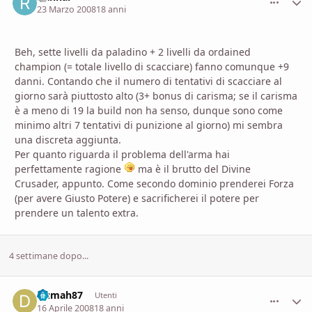
23 Marzo 2008
18 anni
Beh, sette livelli da paladino + 2 livelli da ordained
champion (= totale livello di scacciare) fanno comunque +9
danni. Contando che il numero di tentativi di scacciare al
giorno sarà piuttosto alto (3+ bonus di carisma; se il carisma
è a meno di 19 la build non ha senso, dunque sono come
minimo altri 7 tentativi di punizione al giorno) mi sembra
una discreta aggiunta.
Per quanto riguarda il problema dell'arma hai
perfettamente ragione
ma è il brutto del Divine
Crusader, appunto. Come secondo dominio prenderei Forza
(per avere Giusto Potere) e sacrificherei il potere per
prendere un talento extra.
4 settimane dopo...
Dumah87
comment_
Stati
Utenti
16 Aprile 2008
18 anni