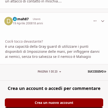
un attacco di contatto in mischia....
Dumah87
comment_
Stati
Utenti
19 Aprile 2008
18 anni
Cos'è tocco devastante?
è una capacità della Gray guard di utilizzare i punti
disponibili di Imposizione delle mani, per infliggere danni
ai nemici, senza tiro salvezza se il nemico è Malvagio
U
PAGINA 1 DI 23
SUCCESSIVO
Crea un account o accedi per commentare
Crea un nuovo account