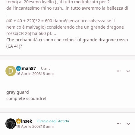
tomo) al 20esimo livello ) , il tutto moltiplicato per 2
dall'incantesimo rhino rush...in tutto avremmo la bellezza di
:
(40 + 40 + 220)*2 = 600 danni!(senza tiro salvezza se il
nemico è malvagio) considerando che un grande dragone
rosso(CR 26) ha 660 pf....
Che probabilità ci sono che colpisci il grande dragone rosso
(CA 41)?
Dumah87
comment_
Stati
Utenti
16 Aprile 2008
18 anni
gray guard
complete scoundrel
Shinsek
comment_
Stati
Circolo degli Antichi
19 Aprile 2008
18 anni