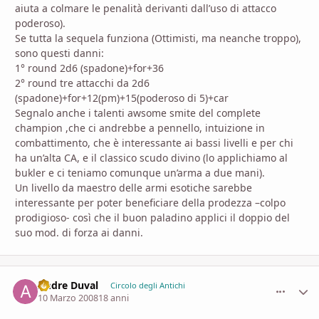
aiuta a colmare le penalità derivanti dall’uso di attacco
poderoso).
Se tutta la sequela funziona (Ottimisti, ma neanche troppo),
sono questi danni:
1° round 2d6 (spadone)+for+36
2° round tre attacchi da 2d6
(spadone)+for+12(pm)+15(poderoso di 5)+car
Segnalo anche i talenti awsome smite del complete
champion ,che ci andrebbe a pennello, intuizione in
combattimento, che è interessante ai bassi livelli e per chi
ha un’alta CA, e il classico scudo divino (lo applichiamo al
bukler e ci teniamo comunque un’arma a due mani).
Un livello da maestro delle armi esotiche sarebbe
interessante per poter beneficiare della prodezza –colpo
prodigioso- così che il buon paladino applici il doppio del
suo mod. di forza ai danni.
Andre Duval
comment_
Stati
Circolo degli Antichi
10 Marzo 2008
18 anni