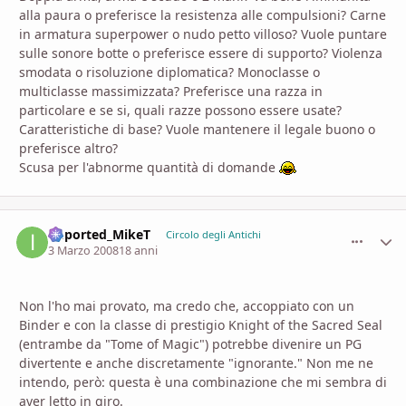
alla paura o preferisce la resistenza alle compulsioni? Carne
in armatura superpower o nudo petto villoso? Vuole puntare
sulle sonore botte o preferisce essere di supporto? Violenza
smodata o risoluzione diplomatica? Monoclasse o
multiclasse massimizzata? Preferisce una razza in
particolare e se si, quali razze possono essere usate?
Caratteristiche di base? Vuole mantenere il legale buono o
preferisce altro?
Scusa per l'abnorme quantità di domande
imported_MikeT
comment_
Stati
Circolo degli Antichi
3 Marzo 2008
18 anni
Non l'ho mai provato, ma credo che, accoppiato con un
Binder e con la classe di prestigio Knight of the Sacred Seal
(entrambe da "Tome of Magic") potrebbe divenire un PG
divertente e anche discretamente "ignorante." Non me ne
intendo, però: questa è una combinazione che mi sembra di
aver letto in giro.