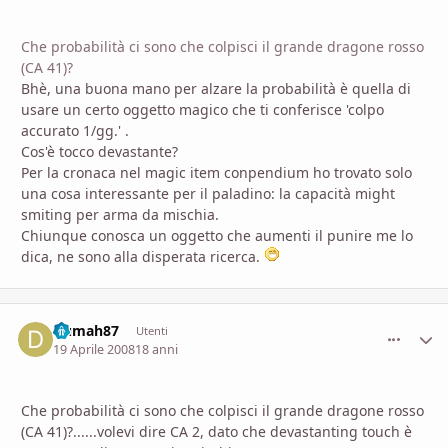
Che probabilità ci sono che colpisci il grande dragone rosso
(CA 41)?
Bhè, una buona mano per alzare la probabilità è quella di
usare un certo oggetto magico che ti conferisce 'colpo
accurato 1/gg.' .
Cos'è tocco devastante?
Per la cronaca nel magic item conpendium ho trovato solo
una cosa interessante per il paladino: la capacità might
smiting per arma da mischia.
Chiunque conosca un oggetto che aumenti il punire me lo
dica, ne sono alla disperata ricerca.
Dumah87
comment_
Stati
Utenti
19 Aprile 2008
18 anni
Che probabilità ci sono che colpisci il grande dragone rosso
(CA 41)?......volevi dire CA 2, dato che devastanting touch è