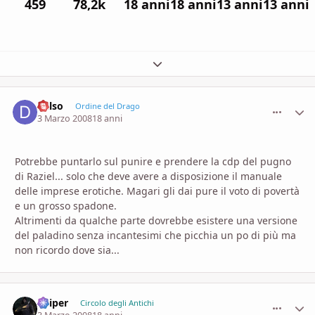
459
78,2k
18 anni
18 anni
13 anni
13 anni
Espandi panoramica del topic
dalso
comment_
Stati
Ordine del Drago
3 Marzo 2008
18 anni
Potrebbe puntarlo sul punire e prendere la cdp del pugno
di Raziel... solo che deve avere a disposizione il manuale
delle imprese erotiche. Magari gli dai pure il voto di povertà
e un grosso spadone.
Altrimenti da qualche parte dovrebbe esistere una versione
del paladino senza incantesimi che picchia un po di più ma
non ricordo dove sia...
Sniper
comment_
Stati
Circolo degli Antichi