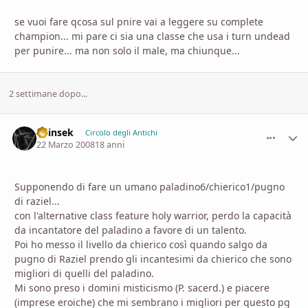
se vuoi fare qcosa sul pnire vai a leggere su complete
champion... mi pare ci sia una classe che usa i turn undead
per punire... ma non solo il male, ma chiunque...
2 settimane dopo...
Shinsek
comment_
Stati
Circolo degli Antichi
22 Marzo 2008
18 anni
Supponendo di fare un umano paladino6/chierico1/pugno
di raziel...
con l'alternative class feature holy warrior, perdo la capacità
da incantatore del paladino a favore di un talento.
Poi ho messo il livello da chierico così quando salgo da
pugno di Raziel prendo gli incantesimi da chierico che sono
migliori di quelli del paladino.
Mi sono preso i domini misticismo (P. sacerd.) e piacere
(imprese eroiche) che mi sembrano i migliori per questo pg