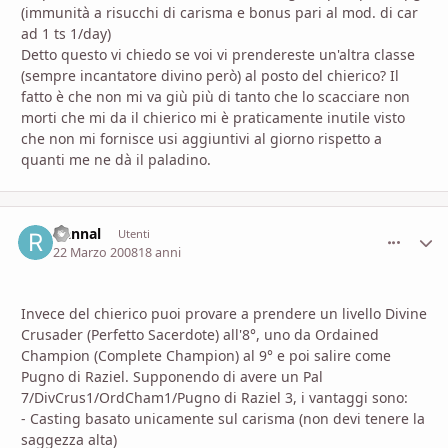
(immunità a risucchi di carisma e bonus pari al mod. di car
ad 1 ts 1/day)
Detto questo vi chiedo se voi vi prendereste un'altra classe
(sempre incantatore divino però) al posto del chierico? Il
fatto è che non mi va giù più di tanto che lo scacciare non
morti che mi da il chierico mi è praticamente inutile visto
che non mi fornisce usi aggiuntivi al giorno rispetto a
quanti me ne dà il paladino.
riannal
comment_
Stati
Utenti
22 Marzo 2008
18 anni
Invece del chierico puoi provare a prendere un livello Divine
Crusader (Perfetto Sacerdote) all'8°, uno da Ordained
Champion (Complete Champion) al 9° e poi salire come
Pugno di Raziel. Supponendo di avere un Pal
7/DivCrus1/OrdCham1/Pugno di Raziel 3, i vantaggi sono:
- Casting basato unicamente sul carisma (non devi tenere la
saggezza alta)