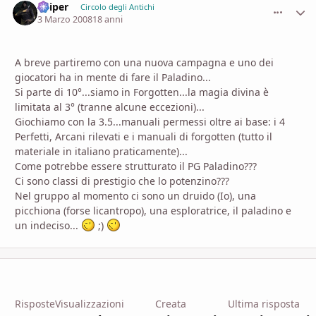
Sniper
comment_
Stati
Circolo degli Antichi
3 Marzo 2008
18 anni
A breve partiremo con una nuova campagna e uno dei
giocatori ha in mente di fare il Paladino...
Si parte di 10°...siamo in Forgotten...la magia divina è
limitata al 3° (tranne alcune eccezioni)...
Giochiamo con la 3.5...manuali permessi oltre ai base: i 4
Perfetti, Arcani rilevati e i manuali di forgotten (tutto il
materiale in italiano praticamente)...
Come potrebbe essere strutturato il PG Paladino???
Ci sono classi di prestigio che lo potenzino???
Nel gruppo al momento ci sono un druido (Io), una
picchiona (forse licantropo), una esploratrice, il paladino e
un indeciso...
;)
Risposte
Visualizzazioni
Creata
Ultima risposta