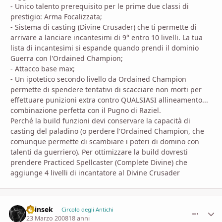
- Unico talento prerequisito per le prime due classi di
prestigio: Arma Focalizzata;
- Sistema di casting (Divine Crusader) che ti permette di
arrivare a lanciare incantesimi di 9° entro 10 livelli. La tua
lista di incantesimi si espande quando prendi il dominio
Guerra con l'Ordained Champion;
- Attacco base max;
- Un ipotetico secondo livello da Ordained Champion
permette di spendere tentativi di scacciare non morti per
effettuare punizioni extra contro QUALSIASI allineamento...
combinazione perfetta con il Pugno di Raziel.
Perché la build funzioni devi conservare la capacità di
casting del paladino (o perdere l'Ordained Champion, che
comunque permette di scambiare i poteri di domino con
talenti da guerriero). Per ottimizzare la build dovresti
prendere Practiced Spellcaster (Complete Divine) che
aggiunge 4 livelli di incantatore al Divine Crusader
Shinsek
comment_
Stati
Circolo degli Antichi
23 Marzo 2008
18 anni