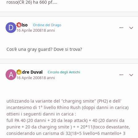
rosso(CR 26) ha 660 pf....
dalso
comment_
Stati
Ordine del Drago
16 Aprile 2008
18 anni
Cos'è una gray guard? Dove si trova?
Andre Duval
comment_
Stati
Circolo degli Antichi
16 Aprile 2008
18 anni
utilizzando la variante del "charging smite" (PH2) e dell'
incantesimo di 1° livello Rhino Rush (doppi danni in carica)
ottieni i seguenti danni in carica :
full PA 40 (20 danni + 20 da leap attack) + 40 (20 danni da
punire + 20 da charging smite ) + + 20*11(tocco devastante,
considerando un carisma di 32(18+5 livello+6 mantello+ 3