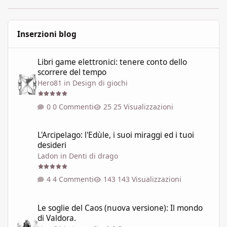
Inserzioni blog
Libri game elettronici: tenere conto dello scorrere del tempo
Libri game elettronici: tenere conto dello
scorrere del tempo
Hero81
in
Design di giochi
0 Commenti
25 Visualizzazioni
L'Arcipelago: l'Edùle, i suoi miraggi ed i tuoi desideri
L'Arcipelago: l'Edùle, i suoi miraggi ed i tuoi
desideri
Ladon
in
Denti di drago
4 Commenti
143 Visualizzazioni
Le soglie del Caos (nuova versione): Il mondo di Valdora.
Le soglie del Caos (nuova versione): Il mondo
di Valdora.