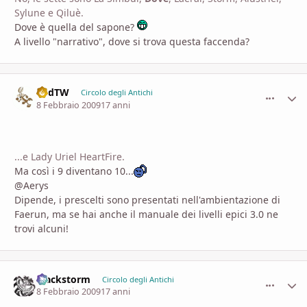
Sylune e Qiluè.
Dove è quella del sapone?
A livello "narrativo", dove si trova questa faccenda?
LudTW
comment_
Stati
Circolo degli Antichi
8 Febbraio 2009
17 anni
...e Lady Uriel HeartFire.
Ma così i 9 diventano 10...
@Aerys
Dipende, i prescelti sono presentati nell'ambientazione di
Faerun, ma se hai anche il manuale dei livelli epici 3.0 ne
trovi alcuni!
Blackstorm
comment_
Stati
Circolo degli Antichi
8 Febbraio 2009
17 anni