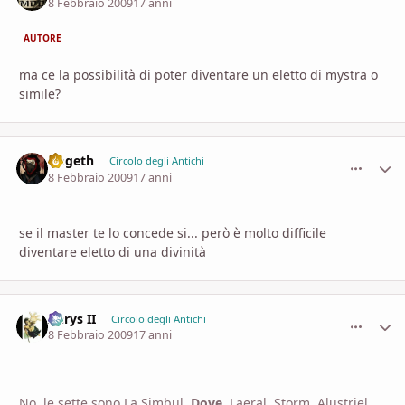
8 Febbraio 2009
17 anni
AUTORE
ma ce la possibilità di poter diventare un eletto di mystra o
simile?
Gogeth
comment_
Stati
Circolo degli Antichi
8 Febbraio 2009
17 anni
se il master te lo concede si... però è molto difficile
diventare eletto di una divinità
Aerys II
comment_
Stati
Circolo degli Antichi
8 Febbraio 2009
17 anni
No, le sette sono La Simbul,
Dove
, Laeral, Storm, Alustriel,