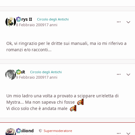
Aerys II
comment_
Stati
Circolo degli Antichi
8 Febbraio 2009
17 anni
Ok, vi ringrazio per le dritte sui manuali, ma io mi riferivo a
romanzi e/o racconti...
iKaR
comment_
Stati
Circolo degli Antichi
9 Febbraio 2009
17 anni
Un mio ladro una volta a provato a scippare un'eletta di
Mystra... Ma non sapeva chi fosse
Vi dico solo che è andata male
Ithiliond
comment_
Stati
Supermoderatore