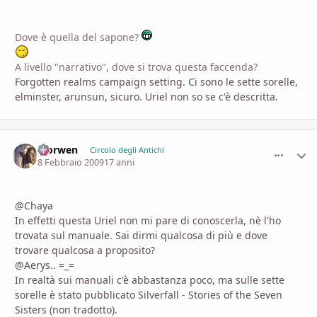
Dove è quella del sapone?
A livello "narrativo", dove si trova questa faccenda?
Forgotten realms campaign setting. Ci sono le sette sorelle,
elminster, arunsun, sicuro. Uriel non so se c'è descritta.
Morwen
comment_
Stati
Circolo degli Antichi
8 Febbraio 2009
17 anni
@Chaya
In effetti questa Uriel non mi pare di conoscerla, nè l'ho
trovata sul manuale. Sai dirmi qualcosa di più e dove
trovare qualcosa a proposito?
@Aerys.. =_=
In realtà sui manuali c'è abbastanza poco, ma sulle sette
sorelle è stato pubblicato Silverfall - Stories of the Seven
Sisters (non tradotto).