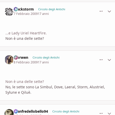
Blackstorm
comment_
Stati
Circolo degli Antichi
7 Febbraio 2009
17 anni
...e Lady Uriel HeartFire.
Non è una delle sette?
Morwen
comment_
Stati
Circolo degli Antichi
8 Febbraio 2009
17 anni
Non è una delle sette?
No, le sette sono La Simbul, Dove, Laeral, Storm, Alustriel,
Sylune e Qiluè.
manfredellobello94
comment_
Stati
Circolo degli Antichi