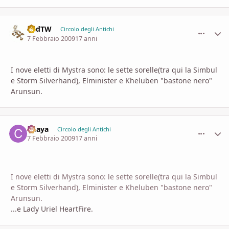
LudTW
comment_
Stati
Circolo degli Antichi
7 Febbraio 2009
17 anni
I nove eletti di Mystra sono: le sette sorelle(tra qui la Simbul
e Storm Silverhand), Elminister e Kheluben "bastone nero"
Arunsun.
Chaya
comment_
Stati
Circolo degli Antichi
7 Febbraio 2009
17 anni
I nove eletti di Mystra sono: le sette sorelle(tra qui la Simbul
e Storm Silverhand), Elminister e Kheluben "bastone nero"
Arunsun.
...e Lady Uriel HeartFire.