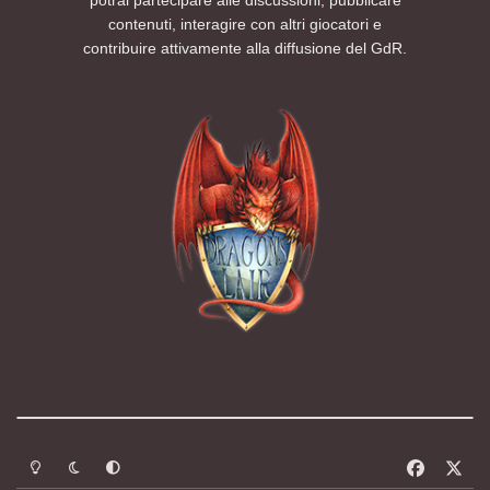
contenuti, interagire con altri giocatori e
contribuire attivamente alla diffusione del GdR.
Modalità chiara
Modalità scura
Segui la preferenza del sistema
f
x
a