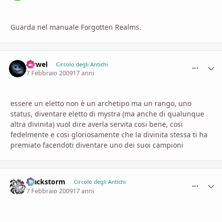
Guarda nel manuale Forgotten Realms.
Hywel
comment_
Stati
Circolo degli Antichi
7 Febbraio 2009
17 anni
essere un eletto non è un archetipo ma un rango, uno
status, diventare eletto di mystra (ma anche di qualunque
altra divinita) vuol dire averla servita cosi bene, cosi
fedelmente e cosi gloriosamente che la divinita stessa ti ha
premiato facendoti diventare uno dei suoi campioni
Blackstorm
comment_
Stati
Circolo degli Antichi
7 Febbraio 2009
17 anni