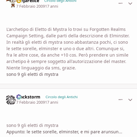
NinjaFelice
comment_
Stati
Circolo degli Antichi
7 Febbraio 2009
17 anni
L'archetipo di Eletto di Mystra lo trovi su Forgotten Realms
Campaign Setting, dalle parti della descrizione di Elminster.
In realtà gli eletti di mystra sono abbastanza pochi, ci sono
le sette sorelle, elminster e uno o due altri. Comunque si,
fra le altre cose, da anche +10 cos. Però prendere un simile
archetipo è sempre soggetto all'autorizzazione del master.
Niente linguaggio da sms, grazie.
sono 9 gli eletti di mystra
Blackstorm
comment_
Stati
Circolo degli Antichi
7 Febbraio 2009
17 anni
sono 9 gli eletti di mystra
Appunto: le sette sorelle, elminster, e mi pare arunsun...