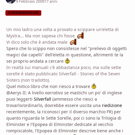
9 Febbraio 2009
17 anni
SUPERMODERATORE
Un mio ladro una volta a provato a scippare un'eletta di
Mystra... Ma non sapeva chi fosse
Vi dico solo che è andata male
Spero che lo scippo non consistesse nel "prelievo di oggetti
magici dai capelli" dell'eletta in questione, altrimenti te la
sei proprio andata a cercare
In realtà sui manuali c'è abbastanza poco, ma sulle sette
sorelle è stato pubblicato Silverfall - Stories of the Seven
Sisters (non tradotto).
Quel mitico libro che non riesco a trovare
@Aerys II: A livello
narrativo
se mastichi un po' di inglese
puoi leggerti
Silverfall
(ammesso che riesci a
trovarlo/ordinarlo, dovrebbe essere uscita una
riedizione
recentemente, la riconosci per il diverso marchio FR) per
quanto riguarda le Sette Sorelle, poi ci sono la Trilogia di
Elminster e l'Epopea di Elminster dedicate al vecchio
rompiscatole, l'Epopea di Elminster descrive bene anche i