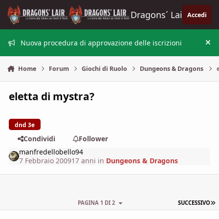
Vai al contenuto
Dragons´ Lair
Accedi
Nuova procedura di approvazione delle iscrizioni
Nas
Home
Forum
Giochi di Ruolo
Dungeons & Dragons
eletta di mystra?
dnd 3e
Condividi
Follower
manfredellobello94
7 Febbraio 2009
17 anni
in
Dungeons & Dragons
U
PAGINA 1 DI 2
SUCCESSIVO