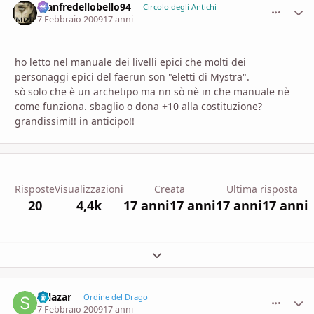
manfredellobello94
comment_
Stati
Circolo degli Antichi
7 Febbraio 2009
17 anni
ho letto nel manuale dei livelli epici che molti dei
personaggi epici del faerun son "eletti di Mystra".
sò solo che è un archetipo ma nn sò nè in che manuale nè
come funziona. sbaglio o dona +10 alla costituzione?
grandissimi!! in anticipo!!
Risposte
Visualizzazioni
Creata
Ultima risposta
20
4,4k
17 anni
17 anni
17 anni
17 anni
Espandi panoramica del topic
Salazar
comment_
Stati
Ordine del Drago
7 Febbraio 2009
17 anni