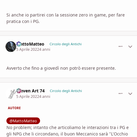
Si anche io partirei con la sessione zero in game, per fare
pratica con i PG.
MattoMatteo
comment_
Stati
Circolo degli Antichi
5 Aprile 2022
4 anni
Avverto che fino a giovedì non potrò essere presente.
Steven Art 74
comment_
Stati
Circolo degli Antichi
5 Aprile 2022
4 anni
AUTORE
@MattoMatteo
No problem; intanto che articoliamo le interazioni tra i PG e
gli NPG che li circondano, il buon Meccanico sarà "L'Occhio