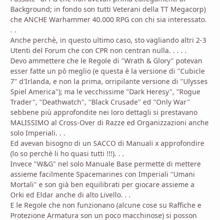
Background; in fondo son tutti Veterani della TT Megacorp)
che ANCHE Warhammer 40.000 RPG con chi sia interessato.
. .
Anche perchè, in questo ultimo caso, sto vagliando altri 2-3
Utenti del Forum che con CPR non centran nulla. . . . .
Devo ammettere che le Regole di "Wrath & Glory" potevan
esser fatte un pò meglio (e questa è la versione di "Cubicle
7" d'Irlanda, e non la prima, orripilante versione di "Ulysses
Spiel America"); ma le vecchissime "Dark Heresy", "Rogue
Trader", "Deathwatch", "Black Crusade" ed "Only War"
sebbene più approfondite nei loro dettagli si prestavano
MALISSIMO al Cross-Over di Razze ed Organizzazioni anche
solo Imperiali. . .
Ed avevan bisogno di un SACCO di Manuali x approfondire
(lo so perchè li ho quasi tutti !!!). . .
Invece "W&G" nel solo Manuale Base permette di mettere
assieme facilmente Spacemarines con Imperiali "Umani
Mortali" e son già ben equilibrati per giocare assieme a
Orki ed Eldar anche di alto Livello. . .
E le Regole che non funzionano (alcune cose su Raffiche e
Protezione Armatura son un poco macchinose) si posson