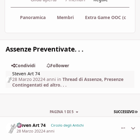
Panoramica
Membri
Extra Game OOC (chiarime
Assenze Preventivate. . .
Condividi
Follower
Steven Art 74
28 Marzo 2022
4 anni
in
Thread di Assenze, Presenze
Contingentati ed altro. . .
U
PAGINA 1 DI 5
SUCCESSIVO
Steven Art 74
comment_
Stati
Circolo degli Antichi
28 Marzo 2022
4 anni