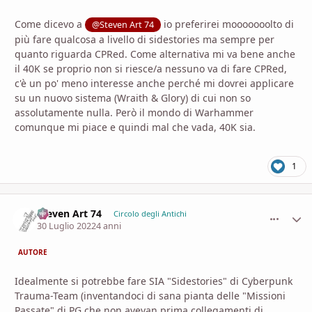
Come dicevo a
io preferirei mooooooolto di
@Steven Art 74
più fare qualcosa a livello di sidestories ma sempre per
quanto riguarda CPRed. Come alternativa mi va bene anche
il 40K se proprio non si riesce/a nessuno va di fare CPRed,
c'è un po' meno interesse anche perché mi dovrei applicare
su un nuovo sistema (Wraith & Glory) di cui non so
assolutamente nulla. Però il mondo di Warhammer
comunque mi piace e quindi mal che vada, 40K sia.
1
Steven Art 74
comment_
Stati
Circolo degli Antichi
30 Luglio 2022
4 anni
AUTORE
Idealmente si potrebbe fare SIA "Sidestories" di Cyberpunk
Trauma-Team (inventandoci di sana pianta delle "Missioni
Passate" di PG che non avevan prima collegamenti di