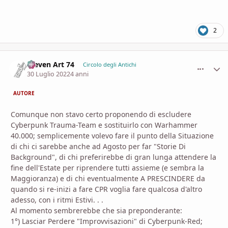
2
Steven Art 74
comment_
Stati
Circolo degli Antichi
30 Luglio 2022
4 anni
AUTORE
Comunque non stavo certo proponendo di escludere
Cyberpunk Trauma-Team e sostituirlo con Warhammer
40.000; semplicemente volevo fare il punto della Situazione
di chi ci sarebbe anche ad Agosto per far "Storie Di
Background", di chi preferirebbe di gran lunga attendere la
fine dell'Estate per riprendere tutti assieme (e sembra la
Maggioranza) e di chi eventualmente A PRESCINDERE da
quando si re-inizi a fare CPR voglia fare qualcosa d'altro
adesso, con i ritmi Estivi. . .
Al momento sembrerebbe che sia preponderante:
1°) Lasciar Perdere "Improvvisazioni" di Cyberpunk-Red;