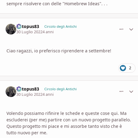
sempre risolvere con delle "Homebrew Ideas". . .
Octopus83
comment_
Stati
Circolo degli Antichi
30 Luglio 2022
4 anni
Ciao ragazzi, io preferisco riprendere a settembre!
2
Octopus83
comment_
Stati
Circolo degli Antichi
30 Luglio 2022
4 anni
Volendo possiamo rifinire le schede e queste cose qui. Ma
escluderei (per me) partire con un nuovo progetto parallelo.
Questo progetto mi piace e mi assorbe tanto visto che è
tutto nuovo per me.