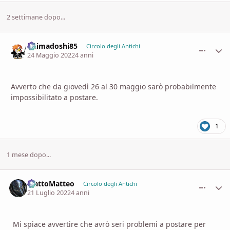
2 settimane dopo...
Daimadoshi85
comment_
Stati
Circolo degli Antichi
24 Maggio 2022
4 anni
Avverto che da giovedì 26 al 30 maggio sarò probabilmente
impossibilitato a postare.
1
1 mese dopo...
MattoMatteo
comment_
Stati
Circolo degli Antichi
21 Luglio 2022
4 anni
Mi spiace avvertire che avrò seri problemi a postare per