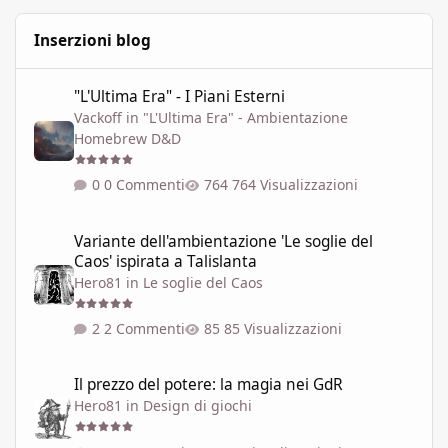
Inserzioni blog
"L'Ultima Era" - I Piani Esterni
"L'Ultima Era" - I Piani Esterni
Vackoff
in
"L'Ultima Era" - Ambientazione
Homebrew D&D
0 Commenti
764 Visualizzazioni
Variante dell'ambientazione 'Le soglie del Caos' ispirata a Talisla
Variante dell'ambientazione 'Le soglie del
Caos' ispirata a Talislanta
Hero81
in
Le soglie del Caos
2 Commenti
85 Visualizzazioni
Il prezzo del potere: la magia nei GdR
Il prezzo del potere: la magia nei GdR
Hero81
in
Design di giochi