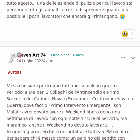
tutto agosto... una delle aziende di pulizie per cui lavoro stà
perdendo tutti gli appalti, e cerca di spremere quanto più
possibile i pochi lavoratori che ancora gli rimangono.
😭
1
Steven Art 74
comment_
Stati
Circolo degli Antichi
24 Luglio 2022
4 anni
AUTORE
Mi sa che siam purtroppo tutti messi male in questo
Periodo; a Me ben 3 Colleghi dell'Antincendio e Primo
Soccorso dei Cantieri Navali (Fincantieri, Costruzioni Navi da
Guerra) dove faccio "Primo Intervento Emergenze" son
Malati; avrei dovuto avere il Weekend libero dopo una
Settimana di Lavoro con ogni notte 12 Ore di Servizio, ma
marameo, anche il Weekend ho dovuto lavorare. . .
In questi giorni cercherò di contattare tutti via PM od altro
per sapere chi è messo come; un paio ho già sentito con