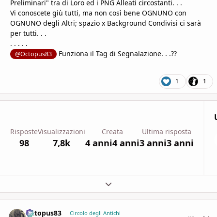
Preliminari" tra di Loro ed i PNG Alleati circostanti. . .
Vi conoscete giù tutti, ma non così bene OGNUNO con
OGNUNO degli Altri; spazio x Background Condivisi ci sarà
per tutti. . .
. . . . .
Funziona il Tag di Segnalazione. . .??
@Octopus83
1
1
Risposte
Visualizzazioni
Creata
Ultima risposta
98
7,8k
4 anni
4 anni
3 anni
3 anni
Espandi panoramica del topic
Octopus83
comment_
Stati
Circolo degli Antichi