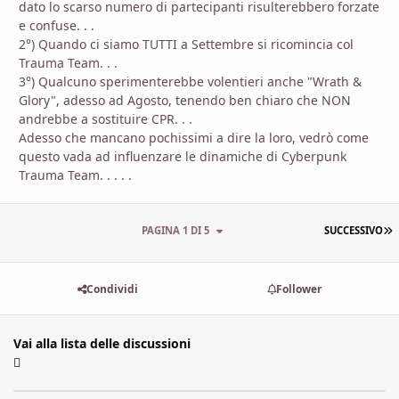
dato lo scarso numero di partecipanti risulterebbero forzate
e confuse. . .
2°) Quando ci siamo TUTTI a Settembre si ricomincia col
Trauma Team. . .
3°) Qualcuno sperimenterebbe volentieri anche "Wrath &
Glory", adesso ad Agosto, tenendo ben chiaro che NON
andrebbe a sostituire CPR. . .
Adesso che mancano pochissimi a dire la loro, vedrò come
questo vada ad influenzare le dinamiche di Cyberpunk
Trauma Team. . . . .
U
PAGINA 1 DI 5
SUCCESSIVO
Condividi
Follower
Vai alla lista delle discussioni