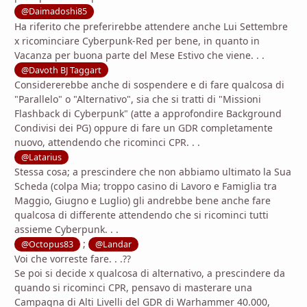
@Daimadoshi85
Ha riferito che preferirebbe attendere anche Lui Settembre
x ricominciare Cyberpunk-Red per bene, in quanto in
Vacanza per buona parte del Mese Estivo che viene. . .
@Davoth BJ Taggart
Considererebbe anche di sospendere e di fare qualcosa di
"Parallelo" o "Alternativo", sia che si tratti di "Missioni
Flashback di Cyberpunk" (atte a approfondire Background
Condivisi dei PG) oppure di fare un GDR completamente
nuovo, attendendo che ricominci CPR. . .
@Latarius
Stessa cosa; a prescindere che non abbiamo ultimato la Sua
Scheda (colpa Mia; troppo casino di Lavoro e Famiglia tra
Maggio, Giugno e Luglio) gli andrebbe bene anche fare
qualcosa di differente attendendo che si ricominci tutti
assieme Cyberpunk. . .
;
@Octopus83
@Landar
Voi che vorreste fare. . .??
Se poi si decide x qualcosa di alternativo, a prescindere da
quando si ricominci CPR, pensavo di masterare una
Campagna di Alti Livelli del GDR di Warhammer 40.000,