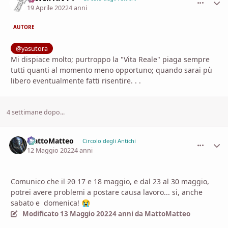
19 Aprile 2022
4 anni
AUTORE
@yasutora
Mi dispiace molto; purtroppo la "Vita Reale" piaga sempre
tutti quanti al momento meno opportuno; quando sarai pù
libero eventualmente fatti risentire. . .
4 settimane dopo...
MattoMatteo
comment_
Stati
Circolo degli Antichi
12 Maggio 2022
4 anni
Comunico che il
20
17 e 18 maggio, e dal 23 al 30 maggio,
potrei avere problemi a postare causa lavoro... si, anche
sabato e domenica!
😭
Modificato
13 Maggio 2022
4 anni
da MattoMatteo