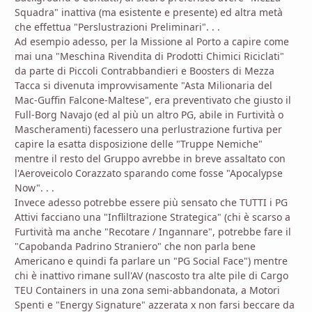
Squadra" inattiva (ma esistente e presente) ed altra metà
che effettua "Perslustrazioni Preliminari". . .
Ad esempio adesso, per la Missione al Porto a capire come
mai una "Meschina Rivendita di Prodotti Chimici Riciclati"
da parte di Piccoli Contrabbandieri e Boosters di Mezza
Tacca si divenuta improvvisamente "Asta Milionaria del
Mac-Guffin Falcone-Maltese", era preventivato che giusto il
Full-Borg Navajo (ed al più un altro PG, abile in Furtività o
Mascheramenti) facessero una perlustrazione furtiva per
capire la esatta disposizione delle "Truppe Nemiche"
mentre il resto del Gruppo avrebbe in breve assaltato con
l'Aeroveicolo Corazzato sparando come fosse "Apocalypse
Now". . .
Invece adesso potrebbe essere più sensato che TUTTI i PG
Attivi facciano una "Infliltrazione Strategica" (chi è scarso a
Furtività ma anche "Recotare / Ingannare", potrebbe fare il
"Capobanda Padrino Straniero" che non parla bene
Americano e quindi fa parlare un "PG Social Face") mentre
chi è inattivo rimane sull'AV (nascosto tra alte pile di Cargo
TEU Containers in una zona semi-abbandonata, a Motori
Spenti e "Energy Signature" azzerata x non farsi beccare da