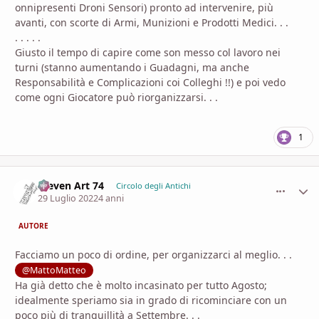
onnipresenti Droni Sensori) pronto ad intervenire, più
avanti, con scorte di Armi, Munizioni e Prodotti Medici. . .
. . . . .
Giusto il tempo di capire come son messo col lavoro nei
turni (stanno aumentando i Guadagni, ma anche
Responsabilità e Complicazioni coi Colleghi !!) e poi vedo
come ogni Giocatore può riorganizzarsi. . .
1
Steven Art 74
comment_
Stati
Circolo degli Antichi
29 Luglio 2022
4 anni
AUTORE
Facciamo un poco di ordine, per organizzarci al meglio. . .
@MattoMatteo
Ha già detto che è molto incasinato per tutto Agosto;
idealmente speriamo sia in grado di ricominciare con un
poco più di tranquillità a Settembre. . .