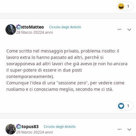
1
MattoMatteo
comment_
Stati
Circolo degli Antichi
28 Marzo 2022
4 anni
Come scritto nel messaggio privato, problema risolto: il
lavoro extra lo hanno passato ad altri, perchè si
sovrapponeva ad altri lavori che già avevo (e non ho ancora
il super-potere di essere in due posti
contemporaneamente).
Comunque l'idea di una "sessione zero", per vedere come
ruoliamo e ci conosciamo meglio, secondo me ci stà.
1
Octopus83
comment_
Stati
Circolo degli Antichi
29 Marzo 2022
4 anni