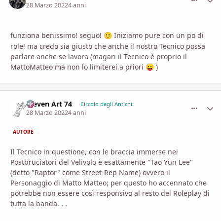
28 Marzo 2022
4 anni
funziona benissimo! seguo!
Iniziamo pure con un po di
🙂
role! ma credo sia giusto che anche il nostro Tecnico possa
parlare anche se lavora (magari il Tecnico è proprio il
MattoMatteo ma non lo limiterei a priori
)
😛
Steven Art 74
comment_
Stati
Circolo degli Antichi
28 Marzo 2022
4 anni
AUTORE
Il Tecnico in questione, con le braccia immerse nei
Postbruciatori del Velivolo è esattamente "Tao Yun Lee"
(detto "Raptor" come Street-Rep Name) ovvero il
Personaggio di Matto Matteo; per questo ho accennato che
potrebbe non essere così responsivo al resto del Roleplay di
tutta la banda. . .