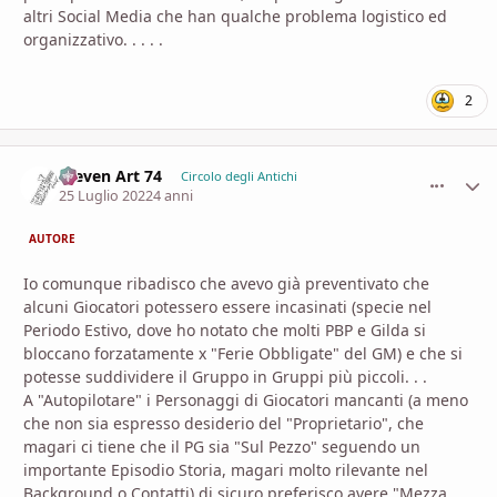
altri Social Media che han qualche problema logistico ed
organizzativo. . . . .
2
Steven Art 74
comment_
Stati
Circolo degli Antichi
25 Luglio 2022
4 anni
AUTORE
Io comunque ribadisco che avevo già preventivato che
alcuni Giocatori potessero essere incasinati (specie nel
Periodo Estivo, dove ho notato che molti PBP e Gilda si
bloccano forzatamente x "Ferie Obbligate" del GM) e che si
potesse suddividere il Gruppo in Gruppi più piccoli. . .
A "Autopilotare" i Personaggi di Giocatori mancanti (a meno
che non sia espresso desiderio del "Proprietario", che
magari ci tiene che il PG sia "Sul Pezzo" seguendo un
importante Episodio Storia, magari molto rilevante nel
Background o Contatti) di sicuro preferisco avere "Mezza