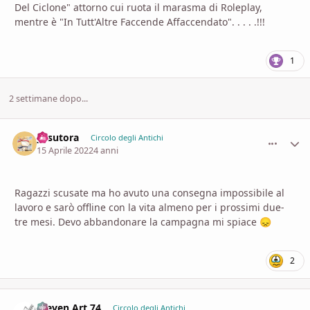
Del Ciclone" attorno cui ruota il marasma di Roleplay,
mentre è "In Tutt'Altre Faccende Affaccendato". . . . .!!!
1
2 settimane dopo...
yasutora
comment_
Stati
Circolo degli Antichi
15 Aprile 2022
4 anni
Ragazzi scusate ma ho avuto una consegna impossibile al
lavoro e sarò offline con la vita almeno per i prossimi due-
tre mesi. Devo abbandonare la campagna mi spiace
😞
2
Steven Art 74
comment_
Stati
Circolo degli Antichi