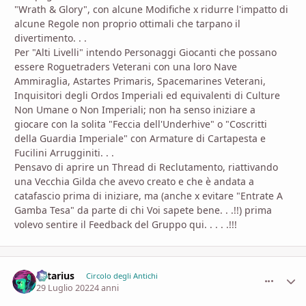
"Wrath & Glory", con alcune Modifiche x ridurre l'impatto di
alcune Regole non proprio ottimali che tarpano il
divertimento. . .
Per "Alti Livelli" intendo Personaggi Giocanti che possano
essere Roguetraders Veterani con una loro Nave
Ammiraglia, Astartes Primaris, Spacemarines Veterani,
Inquisitori degli Ordos Imperiali ed equivalenti di Culture
Non Umane o Non Imperiali; non ha senso iniziare a
giocare con la solita "Feccia dell'Underhive" o "Coscritti
della Guardia Imperiale" con Armature di Cartapesta e
Fucilini Arrugginiti. . .
Pensavo di aprire un Thread di Reclutamento, riattivando
una Vecchia Gilda che avevo creato e che è andata a
catafascio prima di iniziare, ma (anche x evitare "Entrate A
Gamba Tesa" da parte di chi Voi sapete bene. . .!!) prima
volevo sentire il Feedback del Gruppo qui. . . . .!!!
Latarius
comment_
Stati
Circolo degli Antichi
29 Luglio 2022
4 anni