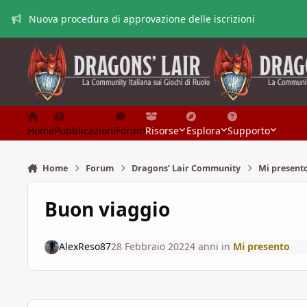
Vai al contenuto
Nuova procedura di approvazione delle iscrizioni
Home
Pubblicazioni
Forum
Risorse
Esplora
Supporto
Home
Forum
Dragons’ Lair Community
Mi present
Buon viaggio
AlexReso87
28 Febbraio 2022
4 anni
in
Mi presento