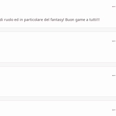
com
i ruolo ed in particolare del fantasy! Buon game a tutti!!!
com
com
com