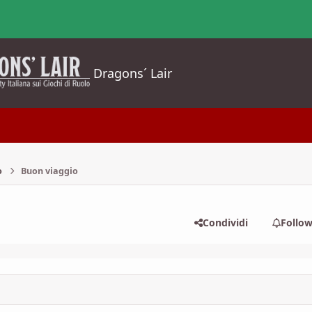
Dragons´ Lair
o
Buon viaggio
Condividi
Follo