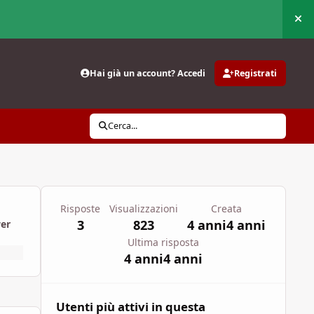
Nas
Hai già un account? Accedi
Registrati
Cerca...
Risposte
Visualizzazioni
Creata
3
823
4 anni
4 anni
wer
Ultima risposta
4 anni
4 anni
Utenti più attivi in questa