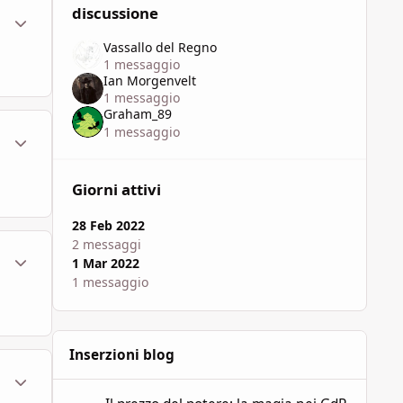
discussione
ment_1795671
Statistiche Autore
Vassallo del Regno
1 messaggio
Ian Morgenvelt
1 messaggio
Graham_89
1 messaggio
ment_1795688
Statistiche Autore
Giorni attivi
28 Feb 2022
2 messaggi
ment_1795742
Statistiche Autore
1 Mar 2022
1 messaggio
Inserzioni blog
ment_1795795
Statistiche Autore
Il prezzo del potere: la magia nei GdR