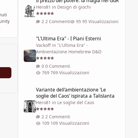
Il prezzo del potere: la magia nei GdR
Hero81
in
Design di giochi
nuti
unity
2 Commenti
95 Visualizzazioni
"L'Ultima Era" - I Piani Esterni
"L'Ultima Era" - I Piani Esterni
Vackoff
in
"L'Ultima Era" -
Ambientazione Homebrew D&D
0 Commenti
769 Visualizzazioni
Variante dell'ambientazione 'Le soglie del Caos' ispirata a 
Variante dell'ambientazione 'Le
soglie del Caos' ispirata a Talislanta
Hero81
in
Le soglie del Caos
2 Commenti
109 Visualizzazioni
LE SOGLIE DEL CAOS