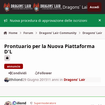
Vai al contenuto
Dragons´ Lair
Accedi
Nuova procedura di approvazione delle iscrizioni
Nas
Home
Forum
Dragons’ Lair Community
Dragons’ Lair
Prontuario per la Nuova Piattaforma
D'L
annuncio
Condividi
Follower
Ithiliond
29 Giugno 2015
11 anni
in
Dragons’ Lair
Ithiliond
comment_
Stati
Supermoderatore