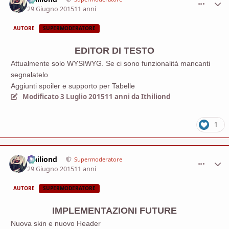
29 Giugno 2015
11 anni
AUTORE
SUPERMODERATORE
EDITOR DI TESTO
Attualmente solo WYSIWYG. Se ci sono funzionalità mancanti
segnalatelo
Aggiunti spoiler e supporto per Tabelle
Modificato
3 Luglio 2015
11 anni
da Ithiliond
1
Ithiliond
comment_
Stati
Supermoderatore
29 Giugno 2015
11 anni
AUTORE
SUPERMODERATORE
IMPLEMENTAZIONI FUTURE
Nuova skin e nuovo Header