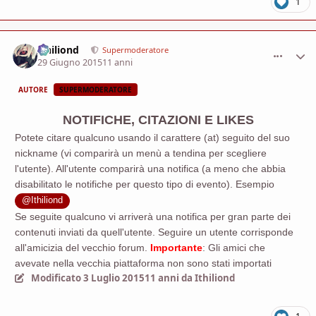
1
Ithiliond
comment_
Stati
Supermoderatore
29 Giugno 2015
11 anni
AUTORE
SUPERMODERATORE
NOTIFICHE, CITAZIONI E LIKES
Potete citare qualcuno usando il carattere (at) seguito del suo
nickname (vi comparirà un menù a tendina per scegliere
l'utente). All'utente comparirà una notifica (a meno che abbia
disabilitato le notifiche per questo tipo di evento). Esempio
@Ithiliond
Se seguite qualcuno vi arriverà una notifica per gran parte dei
contenuti inviati da quell'utente. Seguire un utente corrisponde
all'amicizia del vecchio forum.
Importante
: Gli amici che
avevate nella vecchia piattaforma non sono stati importati
Modificato
3 Luglio 2015
11 anni
da Ithiliond