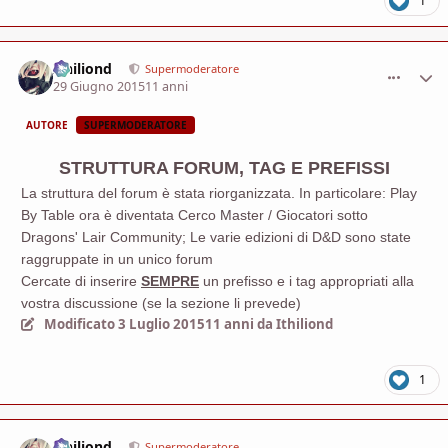
1
Ithiliond
comment_
Stati
Supermoderatore
29 Giugno 2015
11 anni
AUTORE
SUPERMODERATORE
STRUTTURA FORUM, TAG E PREFISSI
La struttura del forum è stata riorganizzata. In particolare: Play
By Table ora è diventata Cerco Master / Giocatori sotto
Dragons' Lair Community; Le varie edizioni di D&D sono state
raggruppate in un unico forum
Cercate di inserire
SEMPRE
un prefisso e i tag appropriati alla
vostra discussione (se la sezione li prevede)
Modificato
3 Luglio 2015
11 anni
da Ithiliond
1
Ithiliond
comment_
Stati
Supermoderatore