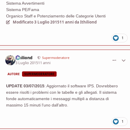
Sistema Avvertimenti
Sistema PE/Fama
Organico Staff e Potenziamento delle Categorie Utenti
Modificato
3 Luglio 2015
11 anni
da Ithiliond
1
Ithiliond
comment_
Stati
Supermoderatore
3 Luglio 2015
11 anni
AUTORE
SUPERMODERATORE
UPDATE 03/07/2015
: Aggiornato il software IPS. Dovrebbero
essere risolti i problemi con le tabelle e gli allegati. Il sistema
fonde automaticamente i messaggi multipli a distanza di
massimo 15 minuti l'uno dall'altro.
1