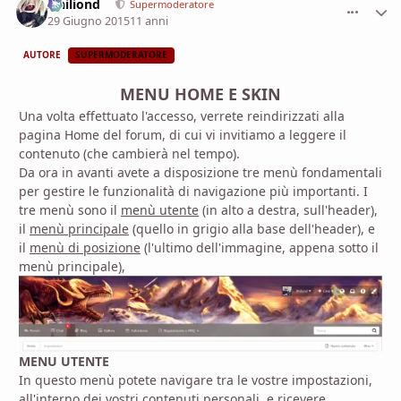
Ithiliond
comment_
Stati
Supermoderatore
29 Giugno 2015
11 anni
AUTORE
SUPERMODERATORE
MENU HOME E SKIN
Una volta effettuato l'accesso, verrete reindirizzati alla
pagina Home del forum, di cui vi invitiamo a leggere il
contenuto (che cambierà nel tempo).
Da ora in avanti avete a disposizione tre menù fondamentali
per gestire le funzionalità di navigazione più importanti. I
tre menù sono il
menù utente
(in alto a destra, sull'header),
il
menù principale
(quello in grigio alla base dell'header), e
il
menù di posizione
(l'ultimo dell'immagine, appena sotto il
menù principale),
MENU UTENTE
In questo menù potete navigare tra le vostre impostazioni,
all'interno dei vostri contenuti personali, e ricevere