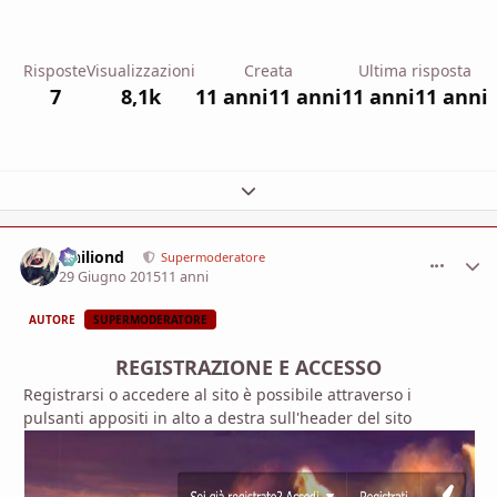
Risposte
Visualizzazioni
Creata
Ultima risposta
7
8,1k
11 anni
11 anni
11 anni
11 anni
Espandi panoramica del topic
Ithiliond
comment_
Stati
Supermoderatore
29 Giugno 2015
11 anni
AUTORE
SUPERMODERATORE
REGISTRAZIONE E ACCESSO
Registrarsi o accedere al sito è possibile attraverso i
pulsanti appositi in alto a destra sull'header del sito