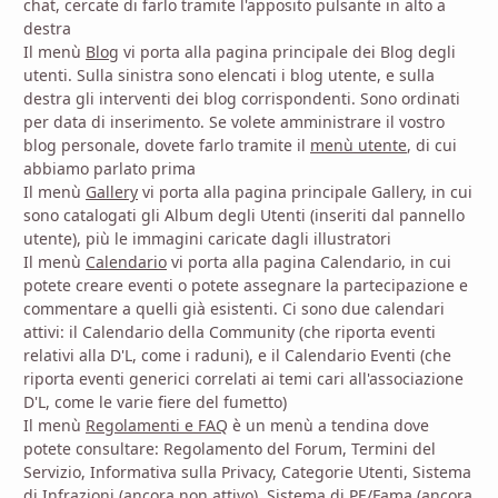
chat, cercate di farlo tramite l'apposito pulsante in alto a
destra
Il menù
Blog
vi porta alla pagina principale dei Blog degli
utenti. Sulla sinistra sono elencati i blog utente, e sulla
destra gli interventi dei blog corrispondenti. Sono ordinati
per data di inserimento. Se volete amministrare il vostro
blog personale, dovete farlo tramite il
menù utente
, di cui
abbiamo parlato prima
Il menù
Gallery
vi porta alla pagina principale Gallery, in cui
sono catalogati gli Album degli Utenti (inseriti dal pannello
utente), più le immagini caricate dagli illustratori
Il menù
Calendario
vi porta alla pagina Calendario, in cui
potete creare eventi o potete assegnare la partecipazione e
commentare a quelli già esistenti. Ci sono due calendari
attivi: il Calendario della Community (che riporta eventi
relativi alla D'L, come i raduni), e il Calendario Eventi (che
riporta eventi generici correlati ai temi cari all'associazione
D'L, come le varie fiere del fumetto)
Il menù
Regolamenti e FAQ
è un menù a tendina dove
potete consultare: Regolamento del Forum, Termini del
Servizio, Informativa sulla Privacy, Categorie Utenti, Sistema
di Infrazioni (ancora non attivo), Sistema di PE/Fama (ancora