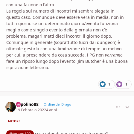
con una fazione o l'altra.
La regola sul numero di incontri mi sembra slegata in
questo caso. Comunque deve essere vera in media, non in
tutti i giorni: se un determinato giorno/evento funziona
meglio come singolo evento della giornata non c'è
problema, magari metti dieci incontri il giorno dopo.
Comunque in generale (soprattutto fuori dai dungeon) è
ottimale gestirla con una limitazione di tempo: un motivo
per cui, a prescindere da cosa succeda, i PG non
vorranno
fare un riposo lungo dopo l'evento. Jim Butcher è una buona
ispirazione letteraria.
1
1
Topolino88
comment_
Stati
Ordine del Drago
19 Febbraio 2022
4 anni
AUTORE
cosa intendi per scena e situazione?
@bobon123