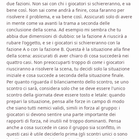
due fazioni. Non sai con chi i giocatori si schiereranno, e va
bene così. Non sai come andrà a finire, cosa faranno per
risolvere il problema, e va bene così. Assicurati solo di avere
in mente come va avanti la trama a seconda delle
conclusione della scena. Ad esempio mi sembra che tu
abbia due dimensioni di dubbio: se la fazione A riuscirà a
rubare l'oggetto, e se i giocatori si schiereranno con la
fazione A o con la fazione B. Questa è la situazione alla fine
della scena: assicurati di aver chiaro di cosa succederà nei
quattro casi. Non preoccuparti troppo di
come
i giocatori
riusciranno a risolvere la scena, tu decidi solo la situazione
iniziale e cosa succede a seconda della situazione finale.
Per quanto riguarda il bilanciamento dello scontro, se uno
scontro ci sarà, considera solo che se deve essere l'unico
scontro della giornata deve essere tosto e letale: quando
prepari la situazione, pensa alle forze in campo di modo
che siano tutti nemici validi, simili in forza al gruppo: i
giocatori si devono sentire una parte importante dei
rapporti di forza, né inutili né troppo dominanti. Pensa
anche a cosa succede in caso il gruppo sia sconfitto, in
questi casi è utile deciderlo prima (gli scontri unici o sono