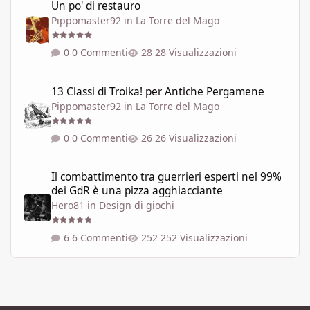
Un po' di restauro
Pippomaster92
in
La Torre del Mago
0 Commenti
28 Visualizzazioni
13 Classi di Troika! per Antiche Pergamene
13 Classi di Troika! per Antiche Pergamene
Pippomaster92
in
La Torre del Mago
0 Commenti
26 Visualizzazioni
Il combattimento tra guerrieri esperti nel 99% dei GdR è una pi
Il combattimento tra guerrieri esperti nel 99%
dei GdR è una pizza agghiacciante
Hero81
in
Design di giochi
6 Commenti
252 Visualizzazioni