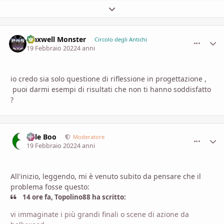
Espandi panoramica del topic
Maxwell Monster
comment_
Stati
Circolo degli Antichi
19 Febbraio 2022
4 anni
io credo sia solo questione di riflessione in progettazione ,
puoi darmi esempi di risultati che non ti hanno soddisfatto
?
Bille Boo
comment_
Stati
Moderatore
19 Febbraio 2022
4 anni
All'inizio, leggendo, mi è venuto subito da pensare che il
problema fosse questo:
14 ore fa, Topolino88 ha scritto:
vi immaginate i più grandi finali o scene di azione da