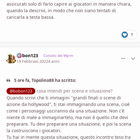
assicurati solo di farlo capire ai giocatori in maniera chiara,
quando la descrivi, in modo che non siano tentati di
caricarla a testa bassa.
1
bobon123
comment_
Stati
Concilio dei Wyrm
19 Febbraio 2022
4 anni
5 ore fa, Topolino88 ha scritto:
cosa intendi per scena e situazione?
@bobon123
Quando scrivi che ti immagini "grandi finali o scene di
azione da hollywood", ti stai immaginando una scena, cioè
come i personaggi usciranno da una situazione. Non c'è
niente di male a immaginartelo, ma non è quello che devi
preparare. Tu devi preparare una situazione, e poi la scena
la costruiscono i giocatori.
Tu hai in mente questa situazione, questo incontro teso tra