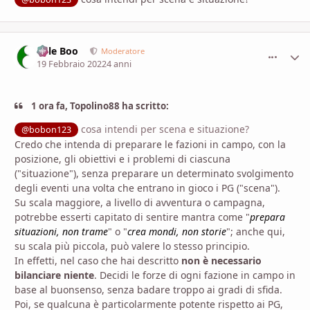
Bille Boo
comment_
Stati
Moderatore
19 Febbraio 2022
4 anni
1 ora fa, Topolino88 ha scritto:
cosa intendi per scena e situazione?
@bobon123
Credo che intenda di preparare le fazioni in campo, con la
posizione, gli obiettivi e i problemi di ciascuna
("situazione"), senza preparare un determinato svolgimento
degli eventi una volta che entrano in gioco i PG ("scena").
Su scala maggiore, a livello di avventura o campagna,
potrebbe esserti capitato di sentire mantra come "
prepara
situazioni, non trame
" o "
crea mondi, non storie
"; anche qui,
su scala più piccola, può valere lo stesso principio.
In effetti, nel caso che hai descritto
non è necessario
bilanciare niente
. Decidi le forze di ogni fazione in campo in
base al buonsenso, senza badare troppo ai gradi di sfida.
Poi, se qualcuna è particolarmente potente rispetto ai PG,