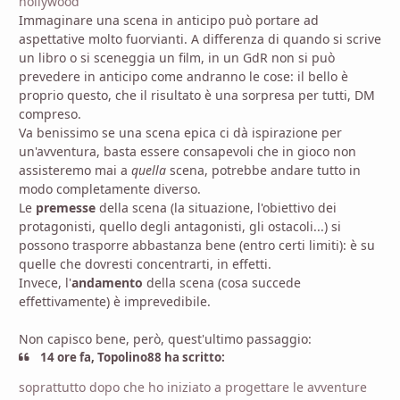
hollywood
Immaginare una scena in anticipo può portare ad
aspettative molto fuorvianti. A differenza di quando si scrive
un libro o si sceneggia un film, in un GdR non si può
prevedere in anticipo come andranno le cose: il bello è
proprio questo, che il risultato è una sorpresa per tutti, DM
compreso.
Va benissimo se una scena epica ci dà ispirazione per
un'avventura, basta essere consapevoli che in gioco non
assisteremo mai a
quella
scena, potrebbe andare tutto in
modo completamente diverso.
Le
premesse
della scena (la situazione, l'obiettivo dei
protagonisti, quello degli antagonisti, gli ostacoli...) si
possono trasporre abbastanza bene (entro certi limiti): è su
quelle che dovresti concentrarti, in effetti.
Invece, l'
andamento
della scena (cosa succede
effettivamente) è imprevedibile.
Non capisco bene, però, quest'ultimo passaggio:
14 ore fa, Topolino88 ha scritto:
soprattutto dopo che ho iniziato a progettare le avventure