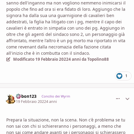
sanno dell'inganno ma non vogliono nemmeno inimicarsi il
popolo che fino ad ora si era fidato di loro. Aggiungo che la
signora ha dalla sua una guarnigione di cavalieri ben
addestrati, la figlia ha litigato con i pg, mentre il capo dei
cavalieri è entrato in simpatia con uno dei pg. Aggiungo in
oltre che gli agenti del sindaco sono 2, un personaggio già
affrontato, mentre l'altro è un pg morto ma riportato in vita
come revenant dalla necromazia della fazione citata
all'inizio che è in combutta con il sindaco.
Modificato
19 Febbraio 2022
4 anni
da Topolino88
1
bobon123
comment_
Stati
Concilio dei Wyrm
19 Febbraio 2022
4 anni
Prepara la situazione, non la scena. Non c'è problema se tu
non sai con chi si schiereranno i personaggi, a meno che
non sai come andare avanti se i personaggi si schierassero