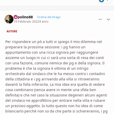
Topolino88
comment_
Stati
Ordine del Drago
19 Febbraio 2022
4 anni
AUTORE
Per rispondere un pò a tutti vi spiego il mio dilemma nel
preparare la prossima sessione: i pg hanno un
appuntamento con una ricca signora per raggiungere
assieme un luogo in cui ci sarà una sorta di resa dei conti
con una fazione, comune nemica dei pg e della signora. Il
problema è che la signora è vittima di un intrigo
orchestrato dal sindaco che le ha messo contro i contadini
della cittadina e i pg arrivando alla villa si ritroveranno
davanti la folla inferocita. La mia idea era quella di vedere
cosa combinano (senza avere in mente una sfida ben
definita) e che nel caso la situazione degeneri alcuni agenti
del sindaco ne approfittino per entrare nella villa e rubare
un prezioso oggetto. Io tutto questo non ho idea di come
bilanciarlo perchè non so da che parte si schiereranno, i pg