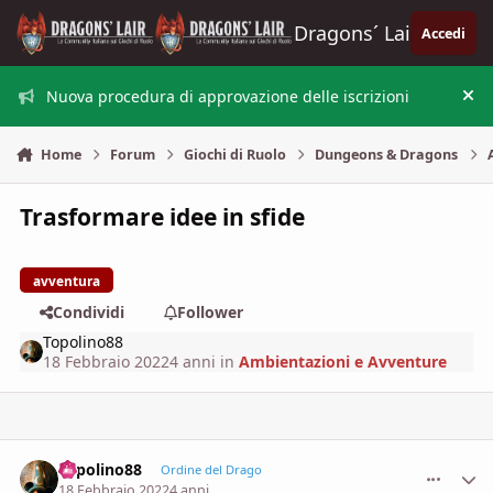
Vai al contenuto
Dragons´ Lair
Accedi
Nuova procedura di approvazione delle iscrizioni
Nas
Home
Forum
Giochi di Ruolo
Dungeons & Dragons
Trasformare idee in sfide
avventura
Condividi
Follower
Topolino88
18 Febbraio 2022
4 anni
in
Ambientazioni e Avventure
Topolino88
comment_
Stati
Ordine del Drago
18 Febbraio 2022
4 anni