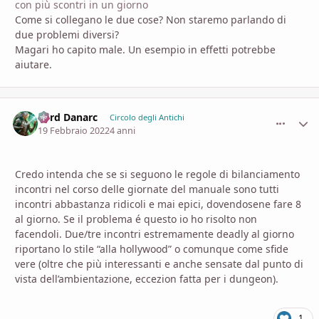
con più scontri in un giorno
Come si collegano le due cose? Non staremo parlando di
due problemi diversi?
Magari ho capito male. Un esempio in effetti potrebbe
aiutare.
Lord Danarc
comment_
Stati
Circolo degli Antichi
19 Febbraio 2022
4 anni
Credo intenda che se si seguono le regole di bilanciamento
incontri nel corso delle giornate del manuale sono tutti
incontri abbastanza ridicoli e mai epici, dovendosene fare 8
al giorno. Se il problema é questo io ho risolto non
facendoli. Due/tre incontri estremamente deadly al giorno
riportano lo stile “alla hollywood” o comunque come sfide
vere (oltre che più interessanti e anche sensate dal punto di
vista dell’ambientazione, eccezion fatta per i dungeon).
1