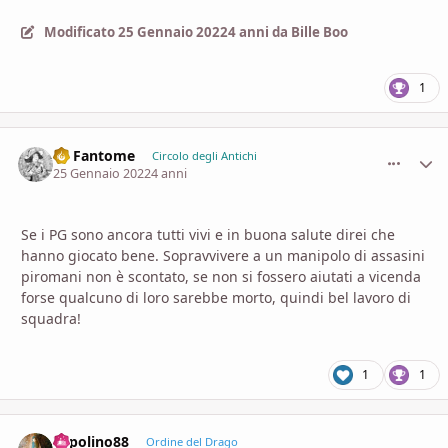
Modificato
25 Gennaio 2022
4 anni
da Bille Boo
1
Le Fantome
comment_
Stati
Circolo degli Antichi
25 Gennaio 2022
4 anni
Se i PG sono ancora tutti vivi e in buona salute direi che
hanno giocato bene. Sopravvivere a un manipolo di assasini
piromani non è scontato, se non si fossero aiutati a vicenda
forse qualcuno di loro sarebbe morto, quindi bel lavoro di
squadra!
1
1
Topolino88
comment_
Stati
Ordine del Drago