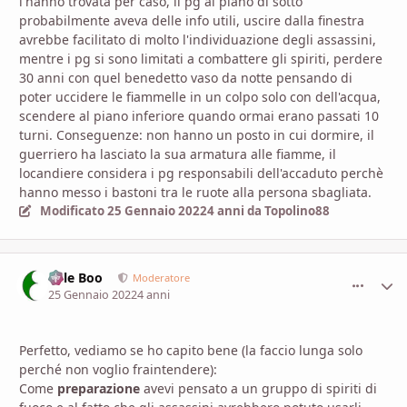
l'hanno trovata per caso, il pg al piano di sotto
probabilmente aveva delle info utili, uscire dalla finestra
avrebbe facilitato di molto l'individuazione degli assassini,
mentre i pg si sono limitati a combattere gli spiriti, perdere
30 anni con quel benedetto vaso da notte pensando di
poter uccidere le fiammelle in un colpo solo con dell'acqua,
scendere al piano inferiore quando ormai erano passati 10
turni. Conseguenze: non hanno un posto in cui dormire, il
guerriero ha lasciato la sua armatura alle fiamme, il
locandiere considera i pg responsabili dell'accaduto perchè
hanno messo i bastoni tra le ruote alla persona sbagliata.
Modificato
25 Gennaio 2022
4 anni
da Topolino88
Bille Boo
comment_
Stati
Moderatore
25 Gennaio 2022
4 anni
Perfetto, vediamo se ho capito bene (la faccio lunga solo
perché non voglio fraintendere):
Come
preparazione
avevi pensato a un gruppo di spiriti di