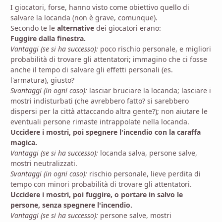
I giocatori, forse, hanno visto come obiettivo quello di
salvare la locanda (non è grave, comunque).
Secondo te le
alternative
dei giocatori erano:
Fuggire dalla finestra.
Vantaggi (se si ha successo):
poco rischio personale, e migliori
probabilità di trovare gli attentatori; immagino che ci fosse
anche il tempo di salvare gli effetti personali (es.
l'armatura), giusto?
Svantaggi (in ogni caso):
lasciar bruciare la locanda; lasciare i
mostri indisturbati (che avrebbero fatto? si sarebbero
dispersi per la città attaccando altra gente?); non aiutare le
eventuali persone rimaste intrappolate nella locanda.
Uccidere i mostri, poi spegnere l'incendio con la caraffa
magica.
Vantaggi (se si ha successo):
locanda salva, persone salve,
mostri neutralizzati.
Svantaggi (in ogni caso):
rischio personale, lieve perdita di
tempo con minori probabilità di trovare gli attentatori.
Uccidere i mostri, poi fuggire, o portare in salvo le
persone, senza spegnere l'incendio.
Vantaggi (se si ha successo):
persone salve, mostri