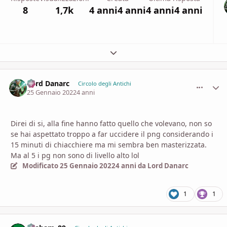
8
1,7k
4 anni
4 anni
4 anni
4 anni
Espandi panoramica del topic
Lord Danarc
comment_
Stati
Circolo degli Antichi
25 Gennaio 2022
4 anni
Direi di si, alla fine hanno fatto quello che volevano, non so
se hai aspettato troppo a far uccidere il png considerando i
15 minuti di chiacchiere ma mi sembra ben masterizzata.
Ma al 5 i pg non sono di livello alto lol
Modificato
25 Gennaio 2022
4 anni
da Lord Danarc
1
1