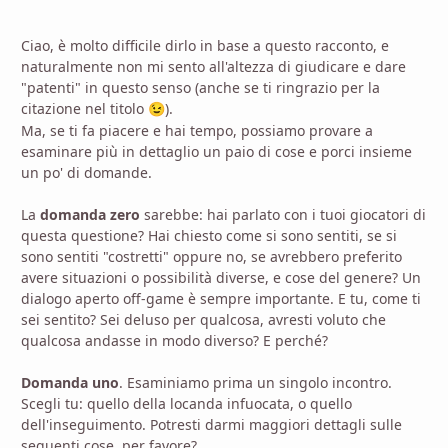
Ciao, è molto difficile dirlo in base a questo racconto, e
naturalmente non mi sento all'altezza di giudicare e dare
"patenti" in questo senso (anche se ti ringrazio per la
citazione nel titolo
).
😉
Ma, se ti fa piacere e hai tempo, possiamo provare a
esaminare più in dettaglio un paio di cose e porci insieme
un po' di domande.
La
domanda zero
sarebbe: hai parlato con i tuoi giocatori di
questa questione? Hai chiesto come si sono sentiti, se si
sono sentiti "costretti" oppure no, se avrebbero preferito
avere situazioni o possibilità diverse, e cose del genere? Un
dialogo aperto off-game è sempre importante. E tu, come ti
sei sentito? Sei deluso per qualcosa, avresti voluto che
qualcosa andasse in modo diverso? E perché?
Domanda uno
. Esaminiamo prima un singolo incontro.
Scegli tu: quello della locanda infuocata, o quello
dell'inseguimento. Potresti darmi maggiori dettagli sulle
seguenti cose, per favore?