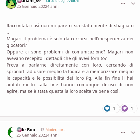
Graham_89
comment_
Stati
Circolo degli Antichi
25 Gennaio 2022
4 anni
Raccontata così non mi pare ci sia stato niente di sbagliato
..
Magari il problema è solo da cercarsi nell'inesperienza dei
giocatori?
Oppure ci sono problemi di comunicazione? Magari non
avevano recepito i dettagli che gli avevi fornito?
Prova a parlarne direttamente con loro, cercando di
spronarli ad usare meglio la logica e a memorizzare meglio
le capacità e le possibilità dei loro Pg. Alla fin fine li hai
aiutati molto ..alla fine hanno comunque deciso di non
agire, ma se è stata questa la loro scelta va bene così.
1
1
Bille Boo
comment_
Stati
Moderatore
25 Gennaio 2022
4 anni