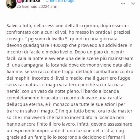
Topolino88
comment_
Stati
Ordine del Drago
25 Gennaio 2022
4 anni
Salve a tutti, nella sessione dell'altro giorno, dopo essermi
confrontato con alcuni di voi, ho messo in pratica i preziosi
consigli. I pg sono di livello 5, quindi in una giornata
devono guadagnare 14000xp che provvedo a suddividere in
incontri di facile e medio livello. Dopo un paio di incontri
facili cala la notte e avviene una delle scene più mainstream
di una campagna, la locanda dove dormono viene data alle
fiamme. senza raccontare troppi dettagli combattono contro
dei mephit, incontro di livello medio, ma il guerriero fugge
senza armatura, il mago va a terra perchè va in faccia ai
nemici con un vaso da notte pieno, il bardo a locanda
completamente bruciata si ricorda di avere una caraffa
dell'acqua eterna, e il monaco usa tutte le sue azioni per
trarre in salvo il mago. E fin qui tutto bene, ora io da master
so che i malviventi che hanno incendiato la locanda non
hanno ancora finito il loro lavoro, infatti devono assassinare
un esponente importante di una fazione della città, i pg
grazie ad un famiglio lo scoprono e decidono di fermarli