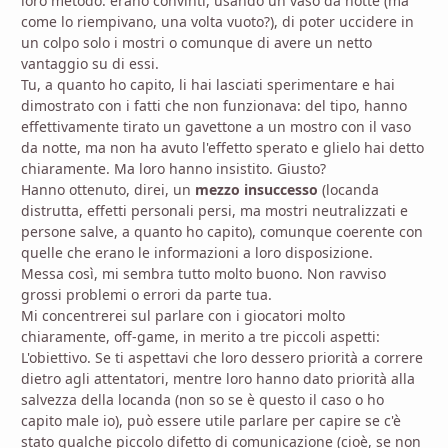
loro metodo: erano convinti, usando un vaso da notte (ma
come lo riempivano, una volta vuoto?), di poter uccidere in
un colpo solo i mostri o comunque di avere un netto
vantaggio su di essi.
Tu, a quanto ho capito, li hai lasciati sperimentare e hai
dimostrato con i fatti che non funzionava: del tipo, hanno
effettivamente tirato un gavettone a un mostro con il vaso
da notte, ma non ha avuto l'effetto sperato e glielo hai detto
chiaramente. Ma loro hanno insistito. Giusto?
Hanno ottenuto, direi, un
mezzo insuccesso
(locanda
distrutta, effetti personali persi, ma mostri neutralizzati e
persone salve, a quanto ho capito), comunque coerente con
quelle che erano le informazioni a loro disposizione.
Messa così, mi sembra tutto molto buono. Non ravviso
grossi problemi o errori da parte tua.
Mi concentrerei sul parlare con i giocatori molto
chiaramente, off-game, in merito a tre piccoli aspetti:
L'obiettivo. Se ti aspettavi che loro dessero priorità a correre
dietro agli attentatori, mentre loro hanno dato priorità alla
salvezza della locanda (non so se è questo il caso o ho
capito male io), può essere utile parlare per capire se c'è
stato qualche piccolo difetto di comunicazione (cioè, se non