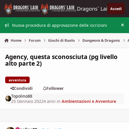
Vai al contenuto
Dragons´ Lair
Accedi
Nuova procedura di approvazione delle iscrizioni
Nas
Home
Forum
Giochi di Ruolo
Dungeons & Dragons
Agency, questa sconosciuta (pg livello
alto parte 2)
avventura
Condividi
Follower
Topolino88
25 Gennaio 2022
4 anni
in
Ambientazioni e Avventure