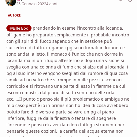
25 Gennaio 2022
4 anni
AUTORE
prendendo in esame l'incontro alla locanda,
@Bille Boo
off-game ho preparato semplicemente il probabile incontro
con gli spiriti di fuoco sapendo che in sessione può
succedere di tutto, in-game i pg sono tornati in locanda e
sono andati a letto, il monaco è l'unico che non dorme in
locanda ma in un rifugio all'esterno e dopo una visione si
sveglia con una colonna di fumo che si alza dalla locanda, i
pg al suo interno vengono svegliati dal rumore di qualcosa
simile ad un vetro che si rompe in mille pezzi, escono in
corridoio e si ritrovano una parte di esso in fiamme da cui
escono i mostri, dal piano di sotto sentono delle urla
ecc.....Il punto c penso sia il più problematico e ambiguo nel
mio caso perchè io in primis non ho idea di cosa avrebbero
potuto fare di diverso a parte salvare un pg al piano
inferiore, fuggire dalla finestra o tentare di spegnere
l'incendio e penso di aver dato loro tutti gli strumenti per
pensarle queste opzioni, la caraffa dell'acqua eterna non