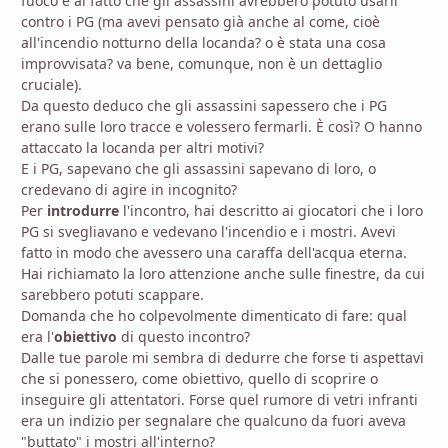
fuoco e al fatto che gli assassini avrebbero potuto usarli
contro i PG (ma avevi pensato già anche al come, cioè
all'incendio notturno della locanda? o è stata una cosa
improvvisata? va bene, comunque, non è un dettaglio
cruciale).
Da questo deduco che gli assassini sapessero che i PG
erano sulle loro tracce e volessero fermarli. È così? O hanno
attaccato la locanda per altri motivi?
E i PG, sapevano che gli assassini sapevano di loro, o
credevano di agire in incognito?
Per
introdurre
l'incontro, hai descritto ai giocatori che i loro
PG si svegliavano e vedevano l'incendio e i mostri. Avevi
fatto in modo che avessero una caraffa dell'acqua eterna.
Hai richiamato la loro attenzione anche sulle finestre, da cui
sarebbero potuti scappare.
Domanda che ho colpevolmente dimenticato di fare: qual
era l'
obiettivo
di questo incontro?
Dalle tue parole mi sembra di dedurre che forse ti aspettavi
che si ponessero, come obiettivo, quello di scoprire o
inseguire gli attentatori. Forse quel rumore di vetri infranti
era un indizio per segnalare che qualcuno da fuori aveva
"buttato" i mostri all'interno?