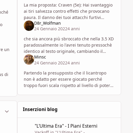
La mia proposta: Craven (5e): Hai svantaggio
ai tiri salvezza contro effetti che provocano
inché
paura. Il danno dei tuoi attacchi furtivi
D8r_Wolfman
aumenta di +1 per dado (es. se hai 3d6
lo
24 Gennaio 2022
4 anni
aumenta
che sia ancora più sbroccato che nella 3.5 XD
paradossalmente io l'avrei tenuto pressochè
re un
identico al testo originale, cambiando il
Minsc
malus ai TS vs paura con il solito svantaggio,
24 Gennaio 2022
4 anni
dato che le mecc
Partendo la presupposto che il licantropo
us di
non è adatto per essere giocato perché
troppo fuori scala rispetto al livello di potere
della 5e e che quindi le considerazioni
seguenti sono molto relative,
ment_1789185
Statistiche Autore
Inserzioni blog
"L'Ultima Era" - I Piani Esterni
"L'Ultima Era" - I Piani Esterni
Vackoff
in
"L'Ultima Era" -