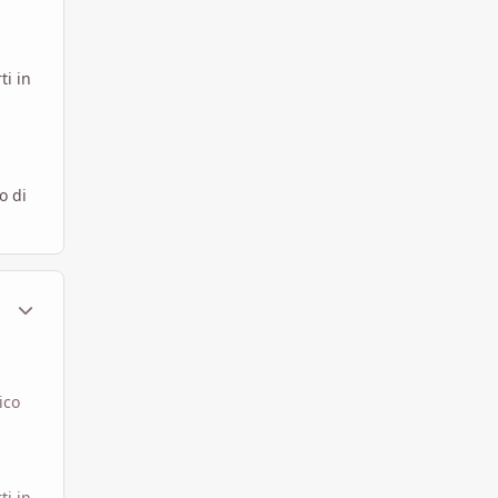
ti in
o di
ment_1789252
Statistiche Autore
ico
ti in