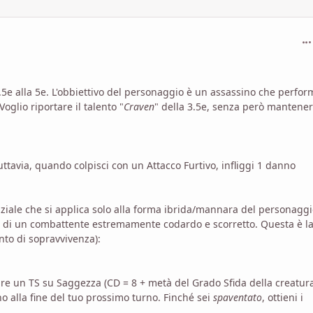
com
.5e alla 5e. L'obbiettivo del personaggio è un assassino che perfor
oglio riportare il talento "
Craven
" della 3.5e, senza però mantener
Tuttavia, quando colpisci con un Attacco Furtivo, infliggi 1 danno
zziale che si applica solo alla forma ibrida/mannara del personaggi
 o di un combattente estremamente codardo e scorretto. Questa è l
into di sopravvivenza):
re un TS su Saggezza (CD = 8 + metà del Grado Sfida della creatur
o alla fine del tuo prossimo turno. Finché sei
spaventato
, ottieni i