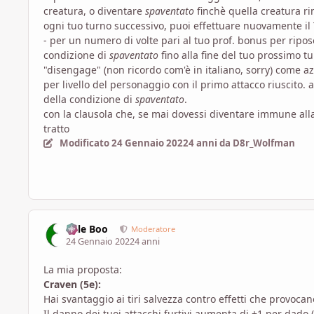
creatura, o diventare
spaventato
finchè quella creatura ri
ogni tuo turno successivo, puoi effettuare nuovamente il
- per un numero di volte pari al tuo prof. bonus per riposo
condizione di
spaventato
fino alla fine del tuo prossimo t
"disengage" (non ricordo com'è in italiano, sorry) come a
per livello del personaggio con il primo attacco riuscito.
della condizione di
spaventato
.
con la clausola che, se mai dovessi diventare immune all
tratto
Modificato
24 Gennaio 2022
4 anni
da D8r_Wolfman
Bille Boo
Moderatore
24 Gennaio 2022
4 anni
La mia proposta:
Craven (5e):
Hai svantaggio ai tiri salvezza contro effetti che provoca
Il danno dei tuoi attacchi furtivi aumenta di +1 per dado 