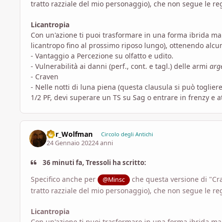
tratto razziale del mio personaggio), che non segue le reg
Licantropia
Con un'azione ti puoi trasformare in una forma ibrida man
licantropo fino al prossimo riposo lungo), ottenendo alcuni
- Vantaggio a Percezione su olfatto e udito.
- Vulnerabilità ai danni (perf., cont. e tagl.) delle armi
arg
- Craven
- Nelle notti di luna piena (questa clausula si può toglie
1/2 PF, devi superare un TS su Sag o entrare in frenzy e at
D8r_Wolfman
Circolo degli Antichi
24 Gennaio 2022
4 anni
36 minuti fa, Tressoli ha scritto:
Specifico anche per
che questa versione di "Cra
@Minsc
tratto razziale del mio personaggio), che non segue le reg
Licantropia
Con un'azione ti puoi trasformare in una forma ibrida man