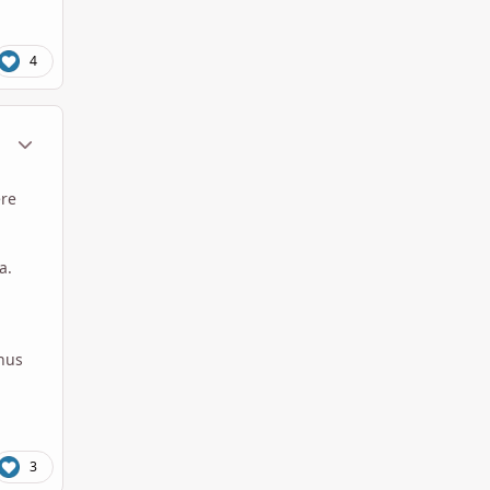
4
ment_1789212
Statistiche Autore
ere
na.
onus
3