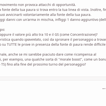
o movimento non provoca attacchi di opportunità.
fonte della tua paura si trova entro la tua linea di vista. Inoltre, f
puoi avvicinarti volontariamente alla fonte della tua paura.
iggi danni con un'arma in mischia, infliggi 1 danno aggiuntivo (del
ipo:
ppure il valore più alto tra 10 e il GS (come Concentrazione)?
eristica quando
spaventato
, così da spronare il personaggio a trova
o su TUTTE le prove in presenza della fonte di paura rende difficile
iginale, anche se mi sarebbe piaciuto dare come ricompensa al
ci, per esempio, una qualche sorta di "morale boost", come un bon
TS) fino alla fine del prossimo turno del personaggio?
com