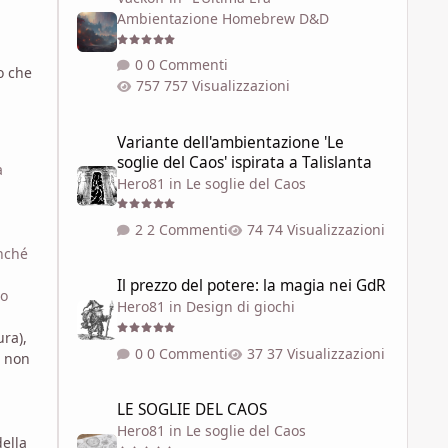
Ambientazione Homebrew D&D
0 Commenti
o che
757 Visualizzazioni
Variante dell'ambientazione 'Le soglie del Caos' ispirata a 
Variante dell'ambientazione 'Le
soglie del Caos' ispirata a Talislanta
a
Hero81
in
Le soglie del Caos
2 Commenti
74 Visualizzazioni
inché
Il prezzo del potere: la magia nei GdR
Il prezzo del potere: la magia nei GdR
lo
Hero81
in
Design di giochi
ura),
0 Commenti
37 Visualizzazioni
r non
LE SOGLIE DEL CAOS
LE SOGLIE DEL CAOS
Hero81
in
Le soglie del Caos
della