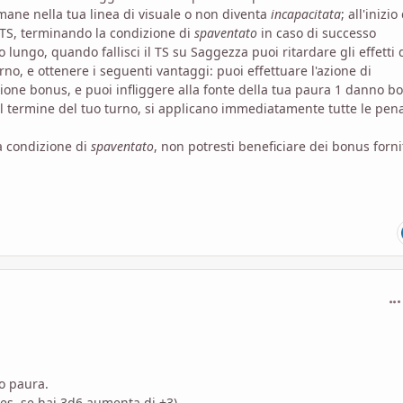
mane nella tua linea di visuale o non diventa
incapacitata
; all'inizio
 TS, terminando la condizione di
spaventato
in caso di successo
 lungo, quando fallisci il TS su Saggezza puoi ritardare gli effetti 
urno, e ottenere i seguenti vantaggi: puoi effettuare l'azione di
zione bonus, e puoi infliggere alla fonte della tua paura 1 danno b
 al termine del tuo turno, si applicano immediatamente tutte le pena
a condizione di
spaventato
, non potresti beneficiare dei bonus forni
com
no paura.
(es. se hai 3d6 aumenta di +3).