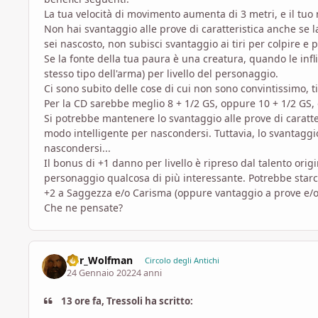
La tua velocità di movimento aumenta di 3 metri, e il tu
Non hai svantaggio alle prove di caratteristica anche se la 
sei nascosto, non subisci svantaggio ai tiri per colpire e 
Se la fonte della tua paura è una creatura, quando le infl
stesso tipo dell'arma) per livello del personaggio.
Ci sono subito delle cose di cui non sono convintissimo, t
Per la CD sarebbe meglio 8 + 1/2 GS, oppure 10 + 1/2 GS, o
Si potrebbe mantenere lo svantaggio alle prove di caratt
modo intelligente per nascondersi. Tuttavia, lo svantaggi
nascondersi...
Il bonus di +1 danno per livello è ripreso dal talento or
personaggio qualcosa di più interessante. Potrebbe star
+2 a Saggezza e/o Carisma (oppure vantaggio a prove e/o 
Che ne pensate?
D8r_Wolfman
Circolo degli Antichi
24 Gennaio 2022
4 anni
13 ore fa, Tressoli ha scritto: