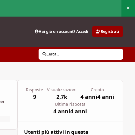
Nas
Hai già un account? Accedi
Registrati
Cerca...
Risposte
Visualizzazioni
Creata
9
2,7k
4 anni
4 anni
wer
Ultima risposta
4 anni
4 anni
Utenti più attivi in questa