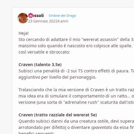
Tressoli
Ordine del Drago
23 Gennaio 2022
4 anni
Heja!
Sto cercando di adattare il mio "wererat assassin" della 3
massimo solo quando è nascosto e/o colpisce alle spalle. V
così versatile e sbroccato:
Craven (talento 3.5e)
Subisci una penalità di -2 sui TS contro effetti di paura. 
aggiuntivo per livello del personaggio.
Tralasciando che la mia versione di Craven è un tratto ra
mia idea era di simulare il comportamento di un ratto...
versione (una sorta di "adrenaline rush" scaturita dall'ist
Craven (tratto razziale del wererat 5e)
Quando subisci danni da una creatura ostile, devi supera
arrotondato per difetto) o diventare
spaventato
da essa fin
benefici seguenti: