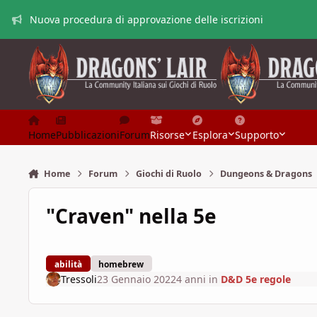
Vai al contenuto
Nuova procedura di approvazione delle iscrizioni
Home
Pubblicazioni
Forum
Risorse
Esplora
Supporto
Home
Forum
Giochi di Ruolo
Dungeons & Dragons
"Craven" nella 5e
abilità
homebrew
Tressoli
23 Gennaio 2022
4 anni
in
D&D 5e regole