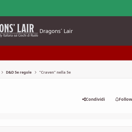
Dragons´ Lair
D&D 5e regole
"Craven" nella 5e
Condividi
Follo