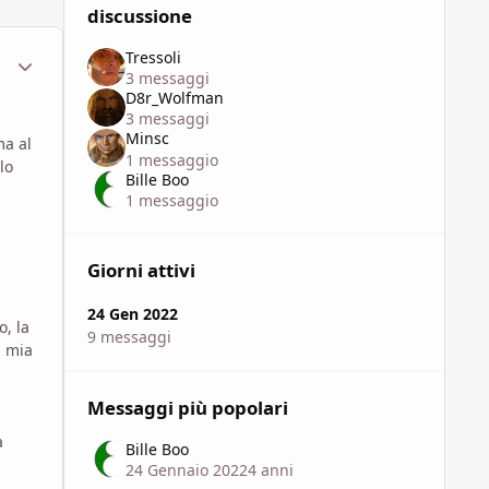
discussione
Tressoli
ment_1789141
Statistiche Autore
3 messaggi
D8r_Wolfman
3 messaggi
Minsc
ma al
1 messaggio
lo
Bille Boo
1 messaggio
Giorni attivi
24 Gen 2022
o, la
9 messaggi
a mia
Messaggi più popolari
a
Bille Boo
24 Gennaio 2022
4 anni