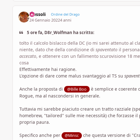
Tressoli
Ordine del Drago
24 Gennaio 2022
4 anni
5 ore fa, D8r_Wolfman ha scritto:
tolto il calcolo bislacco della DC (io mi sarei attenuto al 
niente, dato che della condizione di
spaventato
il person
accecato
, e ottenere con un fallimento scurovisione 18 met
cosa
Effettivamente hai ragione.
L'opzione di dare come malus svantaggio al TS su
spavent
Anche la proposta di
è semplice e coerente c
@Bille Boo
Rogue, ma al nascondersi in generale.
Tuttavia mi sarebbe piaciuto creare un tratto razziale (s
homebrew, "tailored" sulle mie necessità) che forzasse il
propria paura.
Specifico anche per
che questa versione di "Cra
@Minsc