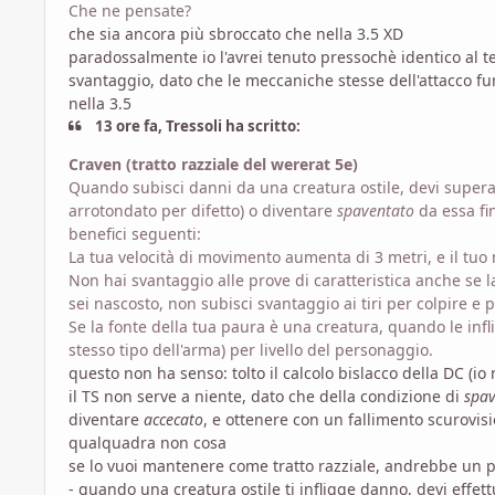
Che ne pensate?
che sia ancora più sbroccato che nella 3.5 XD
paradossalmente io l'avrei tenuto pressochè identico al te
svantaggio, dato che le meccaniche stesse dell'attacco fu
nella 3.5
13 ore fa, Tressoli ha scritto:
Craven (tratto razziale del wererat 5e)
Quando subisci danni da una creatura ostile, devi supera
arrotondato per difetto) o diventare
spaventato
da essa fin
benefici seguenti:
La tua velocità di movimento aumenta di 3 metri, e il tu
Non hai svantaggio alle prove di caratteristica anche se la 
sei nascosto, non subisci svantaggio ai tiri per colpire e 
Se la fonte della tua paura è una creatura, quando le infl
stesso tipo dell'arma) per livello del personaggio.
questo non ha senso: tolto il calcolo bislacco della DC (io
il TS non serve a niente, dato che della condizione di
spa
diventare
accecato
, e ottenere con un fallimento scurovisio
qualquadra non cosa
se lo vuoi mantenere come tratto razziale, andrebbe un po
- quando una creatura ostile ti infligge danno, devi effe