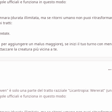
ole ufficiali e funziona in questo modo:
nara (durata illimitata, ma se ritorni umano non puoi ritrasformar
 tratti:
entate
.
re per aggiungere un malus maggiore), se inizi il tuo turno con men
taccare la creatura più vicina a te.
com
ven" è solo una parte del tratto razziale "Licantropia: Wererat" (un
ole ufficiali e funziona in questo modo:
nara (durata illimitata, ma se ritorni umano non puoi ritrasformar