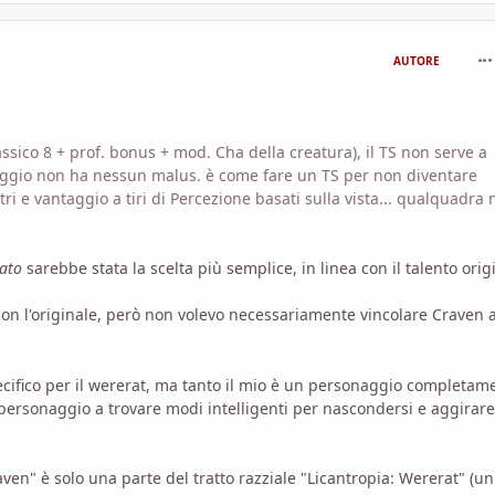
com
AUTORE
classico 8 + prof. bonus + mod. Cha della creatura), il TS non serve a
aggio non ha nessun malus. è come fare un TS per non diventare
ri e vantaggio a tiri di Percezione basati sulla vista... qualquadra
ato
sarebbe stata la scelta più semplice, in linea con il talento orig
on l'originale, però non volevo necessariamente vincolare Craven a
pecifico per il wererat, ma tanto il mio è un personaggio completam
 personaggio a trovare modi intelligenti per nascondersi e aggirare
ven" è solo una parte del tratto razziale "Licantropia: Wererat" (un