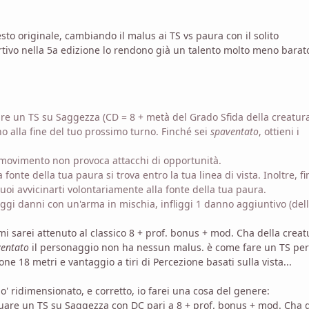
sto originale, cambiando il malus ai TS vs paura con il solito
rtivo nella 5a edizione lo rendono già un talento molto meno barat
re un TS su Saggezza (CD = 8 + metà del Grado Sfida della creatur
o alla fine del tuo prossimo turno. Finché sei
spaventato
, ottieni i
o movimento non provoca attacchi di opportunità.
fonte della tua paura si trova entro la tua linea di vista. Inoltre, f
puoi avvicinarti volontariamente alla fonte della tua paura.
iggi danni con un'arma in mischia, infliggi 1 danno aggiuntivo (del
 mi sarei attenuto al classico 8 + prof. bonus + mod. Cha della creat
ventato
il personaggio non ha nessun malus. è come fare un TS pe
ne 18 metri e vantaggio a tiri di Percezione basati sulla vista...
' ridimensionato, e corretto, io farei una cosa del genere:
ttuare un TS su Saggezza con DC pari a 8 + prof. bonus + mod. Cha 