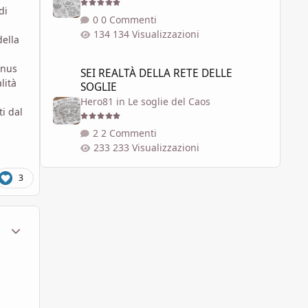
 di
0 Commenti
134 Visualizzazioni
della
SEI REALTÀ DELLA RETE DELLE SOGLIE
onus
SEI REALTÀ DELLA RETE DELLE
lità
SOGLIE
Hero81
in
Le soglie del Caos
ti dal
2 Commenti
233 Visualizzazioni
3
ment_1789192
Statistiche Autore