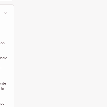
ment_1789249
Statistiche Autore
 non
inale.
l
ente
 la
ico