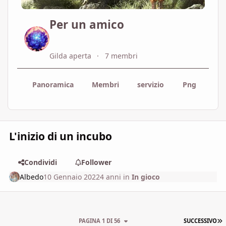
Per un amico
Gilda aperta
7 membri
Panoramica
Membri
servizio
Png
Map
L'inizio di un incubo
Condividi
Follower
Albedo
10 Gennaio 2022
4 anni
in
In gioco
U
PAGINA 1 DI 56
SUCCESSIVO