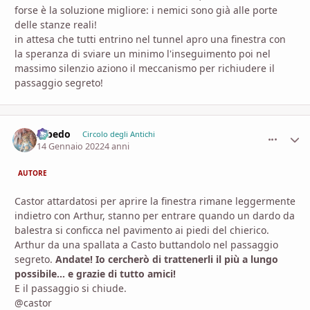
forse è la soluzione migliore: i nemici sono già alle porte
delle stanze reali!
in attesa che tutti entrino nel tunnel apro una finestra con
la speranza di sviare un minimo l'inseguimento poi nel
massimo silenzio aziono il meccanismo per richiudere il
passaggio segreto!
Albedo
comment_
Stati
Circolo degli Antichi
14 Gennaio 2022
4 anni
AUTORE
Castor attardatosi per aprire la finestra rimane leggermente
indietro con Arthur, stanno per entrare quando un dardo da
balestra si conficca nel pavimento ai piedi del chierico.
Arthur da una spallata a Casto buttandolo nel passaggio
segreto.
Andate! Io cercherò di trattenerli il più a lungo
possibile... e grazie di tutto amici!
E il passaggio si chiude.
@castor