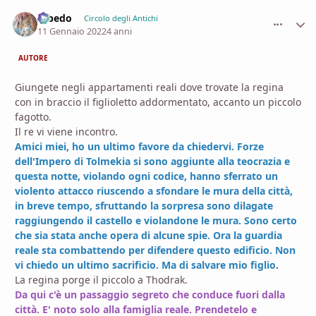
Albedo
comment_
Stati
Circolo degli Antichi
11 Gennaio 2022
4 anni
AUTORE
Giungete negli appartamenti reali dove trovate la regina
con in braccio il figlioletto addormentato, accanto un piccolo
fagotto.
Il re vi viene incontro.
Amici miei, ho un ultimo favore da chiedervi. Forze
dell'Impero di Tolmekia si sono aggiunte alla teocrazia e
questa notte, violando ogni codice, hanno sferrato un
violento attacco riuscendo a sfondare le mura della città,
in breve tempo, sfruttando la sorpresa sono dilagate
raggiungendo il castello e violandone le mura. Sono certo
che sia stata anche opera di alcune spie. Ora la guardia
reale sta combattendo per difendere questo edificio. Non
vi chiedo un ultimo sacrificio. Ma di salvare mio figlio
.
La regina porge il piccolo a Thodrak.
Da qui c'è un passaggio segreto che conduce fuori dalla
città. E' noto solo alla famiglia reale. Prendetelo e