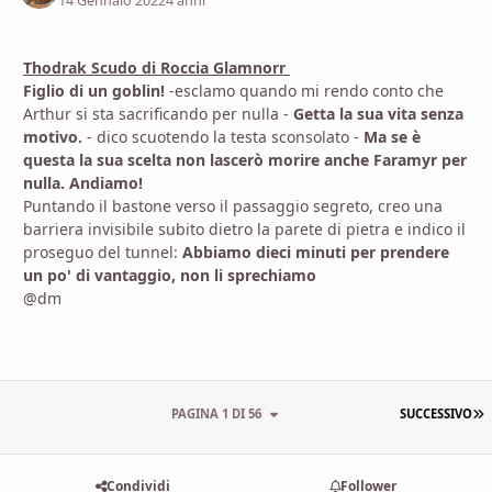
14 Gennaio 2022
4 anni
Thodrak Scudo di Roccia Glamnorr
Figlio di un goblin!
-esclamo quando mi rendo conto che
Arthur si sta sacrificando per nulla -
Getta la sua vita senza
motivo.
- dico scuotendo la testa sconsolato -
Ma se è
questa la sua scelta non lascerò morire anche Faramyr per
nulla. Andiamo!
Puntando il bastone verso il passaggio segreto, creo una
barriera invisibile subito dietro la parete di pietra e indico il
proseguo del tunnel:
Abbiamo dieci minuti per prendere
un po' di vantaggio, non li sprechiamo
@dm
U
PAGINA 1 DI 56
SUCCESSIVO
Condividi
Follower