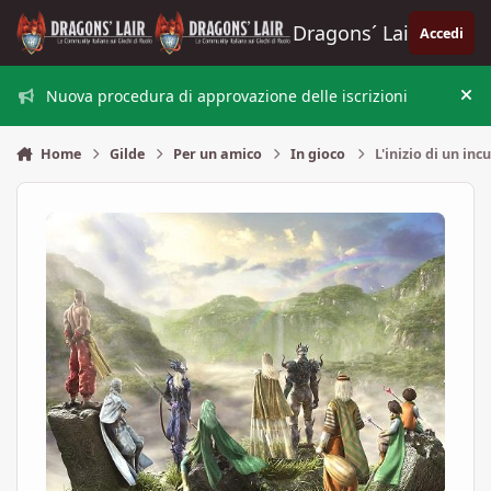
Vai al contenuto
Dragons´ Lair
Accedi
Nuova procedura di approvazione delle iscrizioni
Nas
Home
Gilde
Per un amico
In gioco
L'inizio di un inc