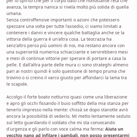
per lo spirito che per il corpo dato che nonostante l'età che
avanza, la tempra nanica si rivela molto più solida di quella
umana.
Senza controffensive importanti o azioni che potessero
spezzare una volta per tutte l'assedio, ci siamo limitati a
contenere i danni e vincere qualche battaglia anche se la
vittoria della guerra è un'altra cosa. La teocrazia ha
senz'altro perso più uomini di noi, ma restano ancora con
una superiorità numerica schiacciante e servirebbero mesi
e mesi di continue vittorie per sperare di portare a casa la
pelle. E dall'altra parte delle mura ci sono strateghi almeno
pari ai nostri quindi è solo questione di tempo pruma che
trovino o si creino il varco giusto per affondarci la lama tra
le scapole.
Accolgo il forte boato notturno quasi come una liberazione
e apro gli occhi fissando il buio soffitto della mia stanza per
tenerlo impresso nella mente: chissà se dopo stanotte avrò
ancora la possibilità di vederlo. Mi metto lentamente seduto
sul letto guardando il soldato che mi sta convocando
d'urgenza e gli parlo con voce calma ma ferma:
Aiuta un
vecchio nano ad infilare i gambali, non posso presentarmi