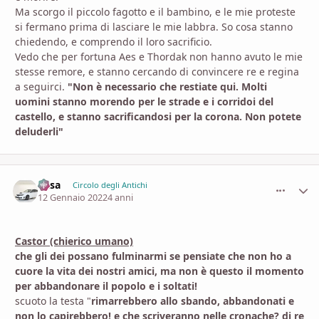
Ma scorgo il piccolo fagotto e il bambino, e le mie proteste
si fermano prima di lasciare le mie labbra. So cosa stanno
chiedendo, e comprendo il loro sacrificio.
Vedo che per fortuna Aes e Thordak non hanno avuto le mie
stesse remore, e stanno cercando di convincere re e regina
a seguirci.
"Non è necessario che restiate qui. Molti
uomini stanno morendo per le strade e i corridoi del
castello, e stanno sacrificandosi per la corona. Non potete
deluderli"
Casa
comment_
Stati
Circolo degli Antichi
12 Gennaio 2022
4 anni
Castor (chierico umano)
che gli dei possano fulminarmi se pensiate che non ho a
cuore la vita dei nostri amici, ma non è questo il momento
per abbandonare il popolo e i soltati!
scuoto la testa "
rimarrebbero allo sbando, abbandonati e
non lo capirebbero! e che scriveranno nelle cronache? di re