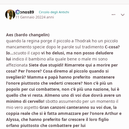
Cronos89
comment_
Stati
Circolo degli Antichi
11 Gennaio 2022
4 anni
Aes (bardo changelin)
quando la regina porge il piccolo a Thodrak ho un piccolo
mancamento specie dopo le parole sul tradimento
C-cosa?
Io...
scuoto il capo
vi ho delusi, ma non posso deludere
lui
indico il bambino alla quale bene o male mi sono
affezionata
Siete due stupidi! Rimarrete qui a morire per
cosa? Per l'onore? Cosa diremo al piccolo quando si
sveglierà? Mamma e papà hanno preferito mantenere
l'onore piuttosto che vederti crescere? Non c'è più un
popolo per cui combattere, non c'è più una nazione, lui è
quello che vi resta. Almeno uno di voi due dovrà avere un
minimo di cervello!
sbotto assumendo per un momento il
mio vero aspetto
Gran canzoni canteranno su voi due, la
coppia reale che si è fatta ammazzare per l'onore Arthur e
Alyssa, che hanno preferito far crescere il loro figlio
orfano piuttosto che combattere per lui