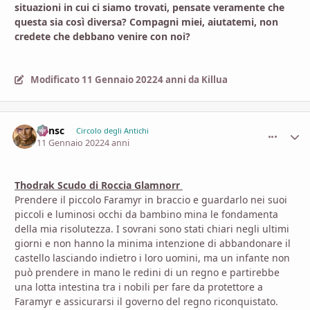
situazioni in cui ci siamo trovati, pensate veramente che
questa sia così diversa? Compagni miei, aiutatemi, non
credete che debbano venire con noi?
Modificato
11 Gennaio 2022
4 anni
da Killua
Minsc
comment_
Stati
Circolo degli Antichi
11 Gennaio 2022
4 anni
Thodrak Scudo di Roccia Glamnorr
Prendere il piccolo Faramyr in braccio e guardarlo nei suoi
piccoli e luminosi occhi da bambino mina le fondamenta
della mia risolutezza. I sovrani sono stati chiari negli ultimi
giorni e non hanno la minima intenzione di abbandonare il
castello lasciando indietro i loro uomini, ma un infante non
può prendere in mano le redini di un regno e partirebbe
una lotta intestina tra i nobili per fare da protettore a
Faramyr e assicurarsi il governo del regno riconquistato.