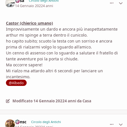
Casa
comment_
Stati
Circolo degli Antichi
14 Gennaio 2022
4 anni
Castor (chierico umano)
Improvvisamente un dardo e ancora più inaspettatamente
arthur mi spinge a terra dentro il cunicolo.
ho capito subito; scuoto la testa con un sorriso e ancora
prima di rialzarmi volgo lo sguardo all'amico.
Un cenno di assenso con lo sguardo a salutare il fratello di
tante avventure poi la porta si chiude.
Ma occorre sapere!
Mi rialzo ma attardo altri 6 secondi per lanciare un
incantesimo.
@Albedo
Modificato
14 Gennaio 2022
4 anni
da Casa
Minsc
comment_
Stati
Circolo degli Antichi