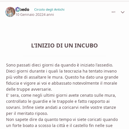
Albedo
comment_
Stati
Circolo degli Antichi
10 Gennaio 2022
4 anni
L'INIZIO DI UN INCUBO
Sono passati dieci giorni da quando è iniziato l'assedio.
Dieci giorni durante i quali la teocrazia ha tentato invano
più volte di assaltare le mura. Questo ha dato una grande
fiducia e vigore ai voi e abbassato notevolmente il morale
delle truppe avversarie.
E' sera, come negli ultimi giorni avete cenato sulle mura,
controllato le guardie e le trappole e fatto rapporto ai
sovrani. Infine siete andati a coricarvi nelle vostre stanze
per il meritato riposo.
Non sapete dire da quanto tempo vi siete coricati quando
un forte boato a scosso la città e il castello fin nelle sue