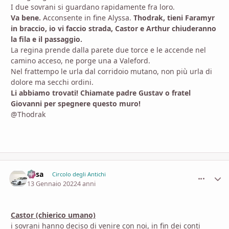
I due sovrani si guardano rapidamente fra loro.
Va bene.
Acconsente in fine Alyssa.
Thodrak, tieni Faramyr
in braccio, io vi faccio strada, Castor e Arthur chiuderanno
la fila e il passaggio.
La regina prende dalla parete due torce e le accende nel
camino acceso, ne porge una a Valeford.
Nel frattempo le urla dal corridoio mutano, non più urla di
dolore ma secchi ordini.
Li abbiamo trovati! Chiamate padre Gustav o fratel
Giovanni per spegnere questo muro!
@Thodrak
Casa
comment_
Stati
Circolo degli Antichi
13 Gennaio 2022
4 anni
Castor (chierico umano)
i sovrani hanno deciso di venire con noi, in fin dei conti