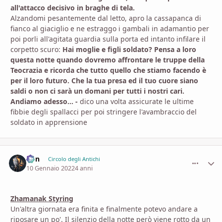
all'attacco decisivo in braghe di tela.
Alzandomi pesantemente dal letto, apro la cassapanca di
fianco al giaciglio e ne estraggo i gambali in adamantio per
poi porli all'agitata guardia sulla porta ed intanto infilare il
corpetto scuro:
Hai moglie e figli soldato? Pensa a loro
questa notte quando dovremo affrontare le truppe della
Teocrazia e ricorda che tutto quello che stiamo facendo è
per il loro futuro. Che la tua presa ed il tuo cuore siano
saldi o non ci sarà un domani per tutti i nostri cari.
Andiamo adesso... -
dico una volta assicurate le ultime
fibbie degli spallacci per poi stringere l'avambraccio del
soldato in apprensione
Von
comment_
Stati
Circolo degli Antichi
10 Gennaio 2022
4 anni
Zhamanak Styring
Un'altra giornata era finita e finalmente potevo andare a
riposare un po'. Il silenzio della notte però viene rotto da un