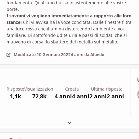
fondamenta. Qualcuno bussa insistentemente alle vostre
porte.
I sovrani vi vogliono immediatamente a rapporto alle loro
stanze!
Chi vi avvisa ha la voce concitata. Dalle finestre filtra
una luce rossa che illumina distorcendo l'ambiente a voi
familiare. Di sottofondo udite urla e passi di soldati che si
muovono di corsa, lo sbattere del metallo sul metallo...
Modificato
10 Gennaio 2022
4 anni
da Albedo
Risposte
Visualizzazioni
Creata
Ultima risposta
1,1k
72,8k
4 anni
4 anni
2 anni
2 anni
Espandi panoramica del topic