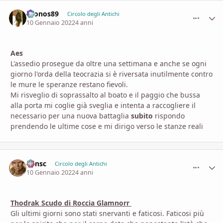
Cronos89
comment_
Stati
Circolo degli Antichi
10 Gennaio 2022
4 anni
Aes
L'assedio prosegue da oltre una settimana e anche se ogni
giorno l'orda della teocrazia si è riversata inutilmente contro
le mure le speranze restano fievoli.
Mi risveglio di soprassalto al boato e il paggio che bussa
alla porta mi coglie già sveglia e intenta a raccogliere il
necessario per una nuova battaglia
subito
rispondo
prendendo le ultime cose e mi dirigo verso le stanze reali
Minsc
comment_
Stati
Circolo degli Antichi
10 Gennaio 2022
4 anni
Thodrak Scudo di Roccia Glamnorr
Gli ultimi giorni sono stati snervanti e faticosi. Faticosi più