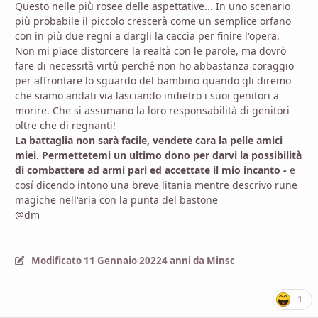
Questo nelle più rosee delle aspettative... In uno scenario
più probabile il piccolo crescerà come un semplice orfano
con in più due regni a dargli la caccia per finire l'opera.
Non mi piace distorcere la realtà con le parole, ma dovrò
fare di necessità virtù perché non ho abbastanza coraggio
per affrontare lo sguardo del bambino quando gli diremo
che siamo andati via lasciando indietro i suoi genitori a
morire. Che si assumano la loro responsabilità di genitori
oltre che di regnanti!
La battaglia non sarà facile, vendete cara la pelle amici
miei. Permettetemi un ultimo dono per darvi la possibilità
di combattere ad armi pari ed accettate il mio incanto -
e
cosí dicendo intono una breve litania mentre descrivo rune
magiche nell'aria con la punta del bastone
@dm
Modificato
11 Gennaio 2022
4 anni
da Minsc
1