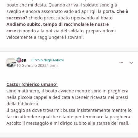
boato che mi desta. Quando arriva il soldato sono già
sveglio e ancora assonnato vado ad aprirgli la porta.
Che è
successo?
chiedo preoccupato ripensando al boato.
Andiamo subito, tempo di raccimolare le nostre
cose
rispondo alla notizia del soldato, preparandomi
velocemente a raggiungere i sovrani.
Casa
comment_
Stati
Circolo degli Antichi
10 Gennaio 2022
4 anni
Castor (chierico umano)
sono mattiniero, il boato avviene mentre sono in preghiera
nella piccola cappella dedicata a Deneir ricavata nei pressi
della biblioteca.
Il paggio sa dove trovarmi: bussa insistentemente mentre lo
faccio attendere qualche istante per terminare la preghiera.
Ascolto il messaggio e mi dirigo subito alle stanze dei reali.