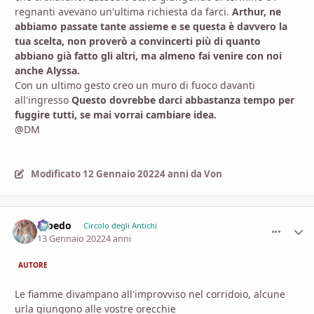
regnanti avevano un'ultima richiesta da farci.
Arthur, ne
abbiamo passate tante assieme e se questa è davvero la
tua scelta, non proverò a convincerti più di quanto
abbiano già fatto gli altri, ma almeno fai venire con noi
anche Alyssa.
Con un ultimo gesto creo un muro di fuoco davanti
all'ingresso
Questo dovrebbe darci abbastanza tempo per
fuggire tutti, se mai vorrai cambiare idea.
@DM
Modificato
12 Gennaio 2022
4 anni
da Von
Albedo
comment_
Stati
Circolo degli Antichi
13 Gennaio 2022
4 anni
AUTORE
Le fiamme divampano all'improvviso nel corridoio, alcune
urla giungono alle vostre orecchie