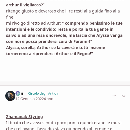
arthur il vigliacco?
"
ritengo giusto e doveroso che il re resti alla guida fino alla
fine:
mi rivolgo diretto ad Arthur: "
comprendo benissimo le tue
intenzioni e le condivido: resta e porta la tua gente in
salvo o ad una resa onorevole, ma lascia che Alyssa venga
con noi e possa prendersi cura di Faramir!"
Alyssa, sorella, Arthur se la caverà e tutti insieme
torneremo a riprenderci Arthur e il Regno!"
Von
comment_
Stati
Circolo degli Antichi
12 Gennaio 2022
4 anni
Zhamanak Styring
Il boato che aveva sentito poco prima quindi erano le mura
che crollavano. L'assedio stava giungendo al termine e i