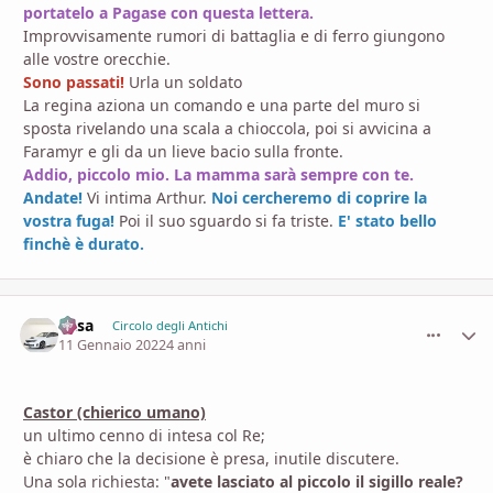
portatelo a Pagase con questa lettera.
Improvvisamente rumori di battaglia e di ferro giungono
alle vostre orecchie.
Sono passati!
Urla un soldato
La regina aziona un comando e una parte del muro si
sposta rivelando una scala a chioccola, poi si avvicina a
Faramyr e gli da un lieve bacio sulla fronte.
Addio, piccolo mio. La mamma sarà sempre con te.
Andate!
Vi intima Arthur.
Noi cercheremo di coprire la
vostra fuga!
Poi il suo sguardo si fa triste.
E' stato bello
finchè è durato.
Casa
comment_
Stati
Circolo degli Antichi
11 Gennaio 2022
4 anni
Castor (chierico umano)
un ultimo cenno di intesa col Re;
è chiaro che la decisione è presa, inutile discutere.
Una sola richiesta: "
avete lasciato al piccolo il sigillo reale?