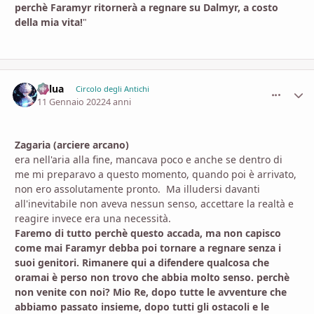
perchè Faramyr ritornerà a regnare su Dalmyr, a costo
della mia vita!
"
Killua
comment_
Stati
Circolo degli Antichi
11 Gennaio 2022
4 anni
Zagaria (arciere arcano)
era nell'aria alla fine, mancava poco e anche se dentro di
me mi preparavo a questo momento, quando poi è arrivato,
non ero assolutamente pronto. Ma illudersi davanti
all'inevitabile non aveva nessun senso, accettare la realtà e
reagire invece era una necessità.
Faremo di tutto perchè questo accada, ma non capisco
come mai Faramyr debba poi tornare a regnare senza i
suoi genitori. Rimanere qui a difendere qualcosa che
oramai è perso non trovo che abbia molto senso. perchè
non venite con noi? Mio Re, dopo tutte le avventure che
abbiamo passato insieme, dopo tutti gli ostacoli e le