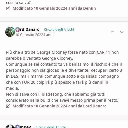
cosi lo salvo?
Modificato
10 Gennaio 2022
4 anni
da Denun
Lord Danarc
comment_
Stati
Circolo degli Antichi
10 Gennaio 2022
4 anni
Più che altro se George Clooney fosse nato con CAR 11 non
sarebbe diventato George Clooney.
Comunque se sei contento tu va benissimo, il rischio è che il
personaggio non sia giocabile e divertente. Recuperi certo 3
in DES, ma rimarrai comunque sotto a qualsiasi compagno
che con FOR 20 colpirà più spesso e farà più danni in
media.
Non si salva con il bladesong, che abbiamo già tutti
considerato nella build che avevi messo prima per il resto.
Modificato
10 Gennaio 2022
4 anni
da Lord Danarc
SamPey
comment_
Stati
Circolo degli Antichi