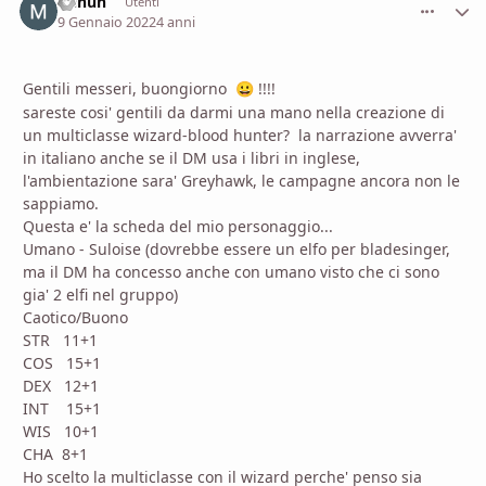
Denun
comment_
Stati
Utenti
9 Gennaio 2022
4 anni
Gentili messeri, buongiorno
!!!!
😀
sareste cosi' gentili da darmi una mano nella creazione di
un multiclasse wizard-blood hunter? la narrazione avverra'
in italiano anche se il DM usa i libri in inglese,
l'ambientazione sara' Greyhawk, le campagne ancora non le
sappiamo.
Questa e' la scheda del mio personaggio...
Umano - Suloise (dovrebbe essere un elfo per bladesinger,
ma il DM ha concesso anche con umano visto che ci sono
gia' 2 elfi nel gruppo)
Caotico/Buono
STR 11+1
COS 15+1
DEX 12+1
INT 15+1
WIS 10+1
CHA 8+1
Ho scelto la multiclasse con il wizard perche' penso sia