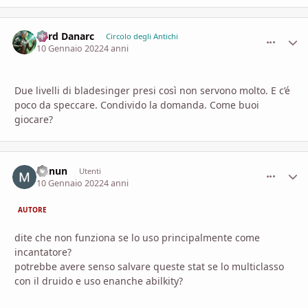
Lord Danarc
comment_
Stati
Circolo degli Antichi
10 Gennaio 2022
4 anni
Due livelli di bladesinger presi così non servono molto. E c’é
poco da speccare. Condivido la domanda. Come buoi
giocare?
Denun
comment_
Stati
Utenti
10 Gennaio 2022
4 anni
AUTORE
dite che non funziona se lo uso principalmente come
incantatore?
potrebbe avere senso salvare queste stat se lo multiclasso
con il druido e uso enanche abilkity?