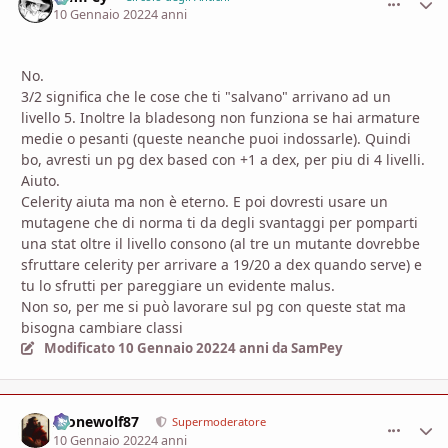
10 Gennaio 2022
4 anni
No.
3/2 significa che le cose che ti "salvano" arrivano ad un
livello 5. Inoltre la bladesong non funziona se hai armature
medie o pesanti (queste neanche puoi indossarle). Quindi
bo, avresti un pg dex based con +1 a dex, per piu di 4 livelli.
Aiuto.
Celerity aiuta ma non è eterno. E poi dovresti usare un
mutagene che di norma ti da degli svantaggi per pomparti
una stat oltre il livello consono (al tre un mutante dovrebbe
sfruttare celerity per arrivare a 19/20 a dex quando serve) e
tu lo sfrutti per pareggiare un evidente malus.
Non so, per me si può lavorare sul pg con queste stat ma
bisogna cambiare classi
Modificato
10 Gennaio 2022
4 anni
da SamPey
Alonewolf87
comment_
Stati
Supermoderatore
10 Gennaio 2022
4 anni