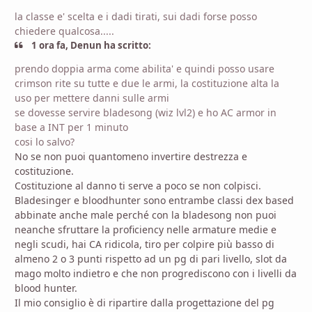
la classe e' scelta e i dadi tirati, sui dadi forse posso
chiedere qualcosa.....
1 ora fa, Denun ha scritto:
prendo doppia arma come abilita' e quindi posso usare
crimson rite su tutte e due le armi, la costituzione alta la
uso per mettere danni sulle armi
se dovesse servire bladesong (wiz lvl2) e ho AC armor in
base a INT per 1 minuto
cosi lo salvo?
No se non puoi quantomeno invertire destrezza e
costituzione.
Costituzione al danno ti serve a poco se non colpisci.
Bladesinger e bloodhunter sono entrambe classi dex based
abbinate anche male perché con la bladesong non puoi
neanche sfruttare la proficiency nelle armature medie e
negli scudi, hai CA ridicola, tiro per colpire più basso di
almeno 2 o 3 punti rispetto ad un pg di pari livello, slot da
mago molto indietro e che non progrediscono con i livelli da
blood hunter.
Il mio consiglio è di ripartire dalla progettazione del pg