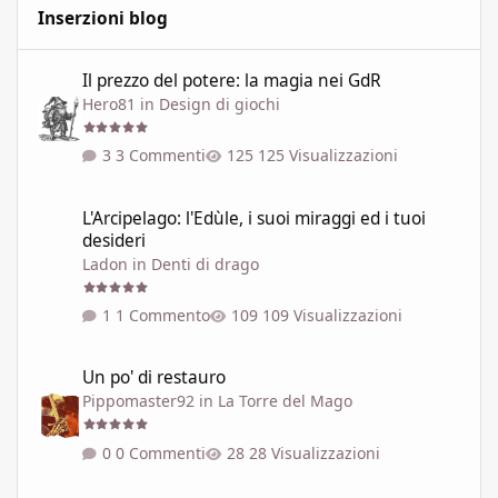
Inserzioni blog
Il prezzo del potere: la magia nei GdR
Il prezzo del potere: la magia nei GdR
Hero81
in
Design di giochi
3 Commenti
125 Visualizzazioni
L'Arcipelago: l'Edùle, i suoi miraggi ed i tuoi desideri
L'Arcipelago: l'Edùle, i suoi miraggi ed i tuoi
desideri
Ladon
in
Denti di drago
1 Commento
109 Visualizzazioni
Un po' di restauro
Un po' di restauro
Pippomaster92
in
La Torre del Mago
0 Commenti
28 Visualizzazioni
13 Classi di Troika! per Antiche Pergamene