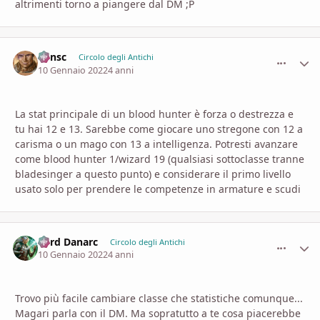
altrimenti torno a piangere dal DM ;P
Minsc
comment_
Stati
Circolo degli Antichi
10 Gennaio 2022
4 anni
La stat principale di un blood hunter è forza o destrezza e
tu hai 12 e 13. Sarebbe come giocare uno stregone con 12 a
carisma o un mago con 13 a intelligenza. Potresti avanzare
come blood hunter 1/wizard 19 (qualsiasi sottoclasse tranne
bladesinger a questo punto) e considerare il primo livello
usato solo per prendere le competenze in armature e scudi
Lord Danarc
comment_
Stati
Circolo degli Antichi
10 Gennaio 2022
4 anni
Trovo più facile cambiare classe che statistiche comunque...
Magari parla con il DM. Ma sopratutto a te cosa piacerebbe