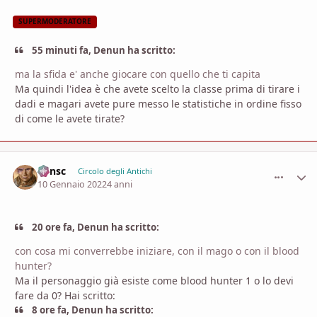
SUPERMODERATORE
55 minuti fa, Denun ha scritto:
ma la sfida e' anche giocare con quello che ti capita
Ma quindi l'idea è che avete scelto la classe prima di tirare i
dadi e magari avete pure messo le statistiche in ordine fisso
di come le avete tirate?
Minsc
comment_
Stati
Circolo degli Antichi
10 Gennaio 2022
4 anni
20 ore fa, Denun ha scritto:
con cosa mi converrebbe iniziare, con il mago o con il blood
hunter?
Ma il personaggio già esiste come blood hunter 1 o lo devi
fare da 0? Hai scritto:
8 ore fa, Denun ha scritto: