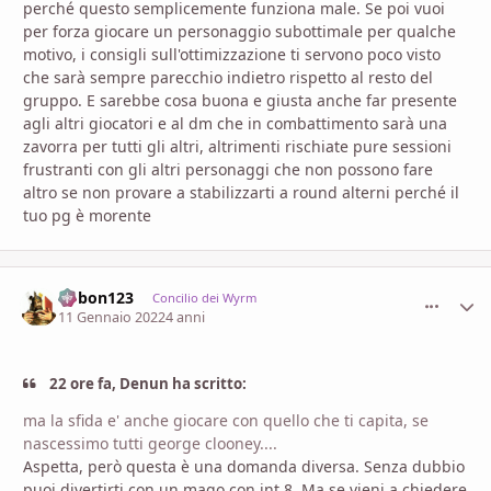
perché questo semplicemente funziona male. Se poi vuoi
per forza giocare un personaggio subottimale per qualche
motivo, i consigli sull'ottimizzazione ti servono poco visto
che sarà sempre parecchio indietro rispetto al resto del
gruppo. E sarebbe cosa buona e giusta anche far presente
agli altri giocatori e al dm che in combattimento sarà una
zavorra per tutti gli altri, altrimenti rischiate pure sessioni
frustranti con gli altri personaggi che non possono fare
altro se non provare a stabilizzarti a round alterni perché il
tuo pg è morente
bobon123
comment_
Stati
Concilio dei Wyrm
11 Gennaio 2022
4 anni
22 ore fa, Denun ha scritto:
ma la sfida e' anche giocare con quello che ti capita, se
nascessimo tutti george clooney....
Aspetta, però questa è una domanda diversa. Senza dubbio
puoi divertirti con un mago con int 8. Ma se vieni a chiedere