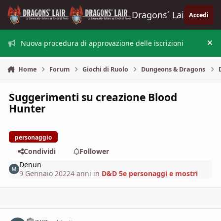
Vai al contenuto
Dragons´ Lair
Accedi
Nuova procedura di approvazione delle iscrizioni
Nas
Home
Forum
Giochi di Ruolo
Dungeons & Dragons
Suggerimenti su creazione Blood
Hunter
personaggio
Condividi
Follower
Denun
9 Gennaio 2022
4 anni
in
D&D 5e personaggi e mostri