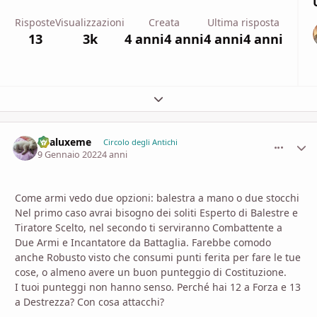
Risposte
Visualizzazioni
Creata
Ultima risposta
13
3k
4 anni
4 anni
4 anni
4 anni
Espandi panoramica del topic
Enaluxeme
comment_
Stati
Circolo degli Antichi
9 Gennaio 2022
4 anni
Come armi vedo due opzioni: balestra a mano o due stocchi
Nel primo caso avrai bisogno dei soliti Esperto di Balestre e
Tiratore Scelto, nel secondo ti serviranno Combattente a
Due Armi e Incantatore da Battaglia. Farebbe comodo
anche Robusto visto che consumi punti ferita per fare le tue
cose, o almeno avere un buon punteggio di Costituzione.
I tuoi punteggi non hanno senso. Perché hai 12 a Forza e 13
a Destrezza? Con cosa attacchi?