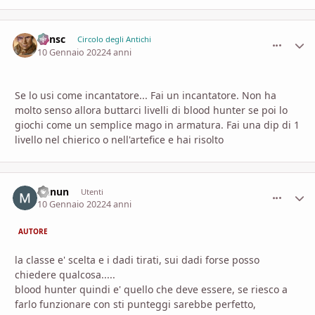
Minsc
comment_
Stati
Circolo degli Antichi
10 Gennaio 2022
4 anni
Se lo usi come incantatore... Fai un incantatore. Non ha
molto senso allora buttarci livelli di blood hunter se poi lo
giochi come un semplice mago in armatura. Fai una dip di 1
livello nel chierico o nell'artefice e hai risolto
Denun
comment_
Stati
Utenti
10 Gennaio 2022
4 anni
AUTORE
la classe e' scelta e i dadi tirati, sui dadi forse posso
chiedere qualcosa.....
blood hunter quindi e' quello che deve essere, se riesco a
farlo funzionare con sti punteggi sarebbe perfetto,