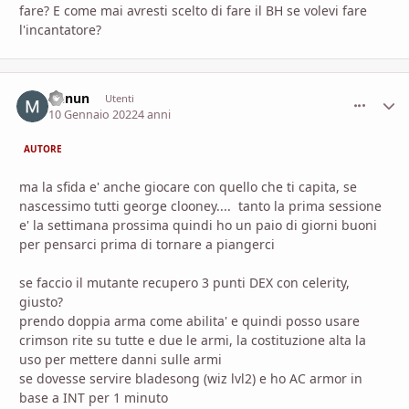
fare? E come mai avresti scelto di fare il BH se volevi fare
l'incantatore?
Denun
comment_
Stati
Utenti
10 Gennaio 2022
4 anni
AUTORE
ma la sfida e' anche giocare con quello che ti capita, se
nascessimo tutti george clooney.... tanto la prima sessione
e' la settimana prossima quindi ho un paio di giorni buoni
per pensarci prima di tornare a piangerci
se faccio il mutante recupero 3 punti DEX con celerity,
giusto?
prendo doppia arma come abilita' e quindi posso usare
crimson rite su tutte e due le armi, la costituzione alta la
uso per mettere danni sulle armi
se dovesse servire bladesong (wiz lvl2) e ho AC armor in
base a INT per 1 minuto