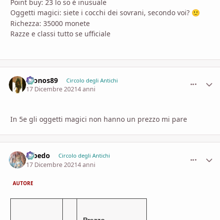
Point buy: 23 lo so è inusuale
Oggetti magici: siete i cocchi dei sovrani, secondo voi?
🙂
Richezza: 35000 monete
Razze e classi tutto se ufficiale
Cronos89
comment_
Stati
Circolo degli Antichi
17 Dicembre 2021
4 anni
In 5e gli oggetti magici non hanno un prezzo mi pare
Albedo
comment_
Stati
Circolo degli Antichi
17 Dicembre 2021
4 anni
AUTORE
Prezzo