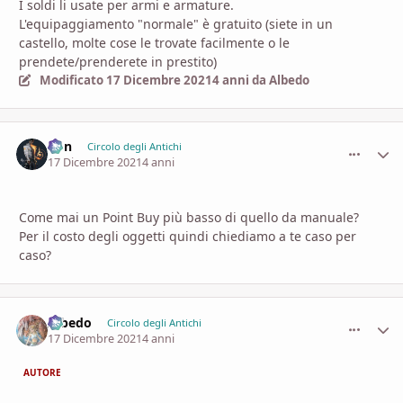
I soldi li usate per armi e armature.
L'equipaggiamento "normale" è gratuito (siete in un
castello, molte cose le trovate facilmente o le
prendete/prenderete in prestito)
Modificato
17 Dicembre 2021
4 anni
da Albedo
Von
comment_
Stati
Circolo degli Antichi
17 Dicembre 2021
4 anni
Come mai un Point Buy più basso di quello da manuale?
Per il costo degli oggetti quindi chiediamo a te caso per
caso?
Albedo
comment_
Stati
Circolo degli Antichi
17 Dicembre 2021
4 anni
AUTORE