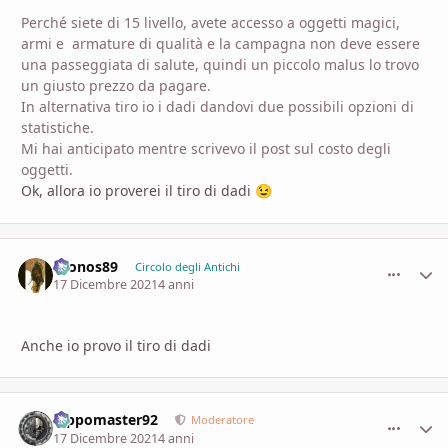
Perché siete di 15 livello, avete accesso a oggetti magici,
armi e armature di qualità e la campagna non deve essere
una passeggiata di salute, quindi un piccolo malus lo trovo
un giusto prezzo da pagare.
In alternativa tiro io i dadi dandovi due possibili opzioni di
statistiche.
Mi hai anticipato mentre scrivevo il post sul costo degli
oggetti.
Ok, allora io proverei il tiro di dadi
😉
Cronos89
comment_
Stati
Circolo degli Antichi
17 Dicembre 2021
4 anni
Anche io provo il tiro di dadi
Pippomaster92
comment_
Stati
Moderatore
17 Dicembre 2021
4 anni