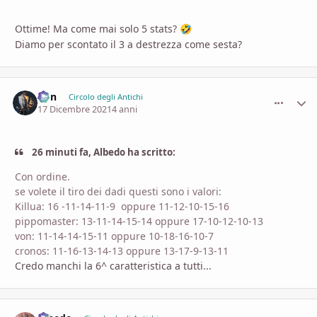
Ottime! Ma come mai solo 5 stats?
🤣
Diamo per scontato il 3 a destrezza come sesta?
Von
comment_
Stati
Circolo degli Antichi
17 Dicembre 2021
4 anni
26 minuti fa, Albedo ha scritto:
Con ordine.
se volete il tiro dei dadi questi sono i valori:
Killua: 16 -11-14-11-9 oppure 11-12-10-15-16
pippomaster: 13-11-14-15-14 oppure 17-10-12-10-13
von: 11-14-14-15-11 oppure 10-18-16-10-7
cronos: 11-16-13-14-13 oppure 13-17-9-13-11
Credo manchi la 6^ caratteristica a tutti...