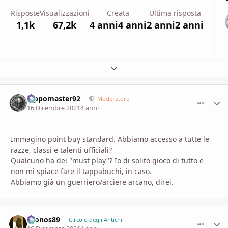
Risposte
Visualizzazioni
Creata
Ultima risposta
1,1k
67,2k
4 anni
4 anni
2 anni
2 anni
Espandi panoramica del topic
Pippomaster92
comment_
Stati
Moderatore
16 Dicembre 2021
4 anni
Immagino point buy standard. Abbiamo accesso a tutte le
razze, classi e talenti ufficiali?
Qualcuno ha dei "must play"? Io di solito gioco di tutto e
non mi spiace fare il tappabuchi, in caso.
Abbiamo già un guerriero/arciere arcano, direi.
Cronos89
comment_
Stati
Circolo degli Antichi