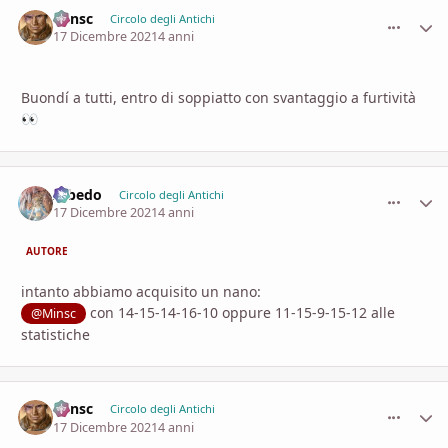
Minsc
comment_
Stati
Circolo degli Antichi
17 Dicembre 2021
4 anni
Buondí a tutti, entro di soppiatto con svantaggio a furtività
👀
Albedo
comment_
Stati
Circolo degli Antichi
17 Dicembre 2021
4 anni
AUTORE
intanto abbiamo acquisito un nano:
con 14-15-14-16-10 oppure 11-15-9-15-12 alle
@Minsc
statistiche
Minsc
comment_
Stati
Circolo degli Antichi
17 Dicembre 2021
4 anni