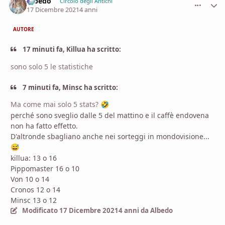
Albedo
comment_
Stati
Circolo degli Antichi
17 Dicembre 2021
4 anni
AUTORE
17 minuti fa, Killua ha scritto:
sono solo 5 le statistiche
7 minuti fa, Minsc ha scritto:
Ma come mai solo 5 stats?
🤣
perché sono sveglio dalle 5 del mattino e il caffè endovena
non ha fatto effetto.
D'altronde sbagliano anche nei sorteggi in mondovisione...
😅
killua: 13 o 16
Pippomaster 16 o 10
Von 10 o 14
Cronos 12 o 14
Minsc 13 o 12
Modificato
17 Dicembre 2021
4 anni
da Albedo