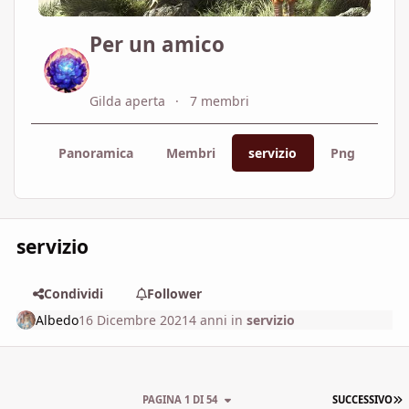
Per un amico
Gilda aperta
7 membri
Panoramica
Membri
servizio
Png
Map
servizio
Condividi
Follower
Albedo
16 Dicembre 2021
4 anni
in
servizio
U
PAGINA 1 DI 54
SUCCESSIVO