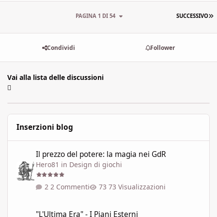
U
PAGINA 1 DI 54
SUCCESSIVO
Condividi
Follower
Vai alla lista delle discussioni
Inserzioni blog
Il prezzo del potere: la magia nei GdR
Il prezzo del potere: la magia nei GdR
Hero81
in
Design di giochi
2 Commenti
73 Visualizzazioni
"L'Ultima Era" - I Piani Esterni
"L'Ultima Era" - I Piani Esterni