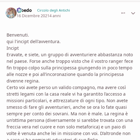
Albedo
comment_
Stati
Circolo degli Antichi
16 Dicembre 2021
4 anni
Benvenuti.
qui l'incipt dell'avventura.
Incipt
Eravate, e siete, un gruppo di avventuriere abbastanza noto
nel paese. Forse anche troppo visto che il vostro ranger fece
fin troppo colpo sulla principessa giungendo in poco tempo
alle nozze e poi all’incoronazione quando la principessa
divenne regina.
Certo voi avete perso un valid
o
compagn
o
, ma avere così
stretti legami con l
a
casa reale vi ha garantito l’accesso a
missioni particolari, e attrezzature di ogni tipo. Non avete
smesso di fare gli avventurieri, anche se ora lo fate quasi
sempre per conto dei sovrani. Ma non è male. La
regina
è
un’ottima persona (diversamente si sarebbe trovat
a
con una
freccia vera nel cuore e non solo metaforica) e un paio di
volte è venut
a
anche lei in missione
con voi
. D’altronde non
a caso vi ha nominati educatori di suo figlio.