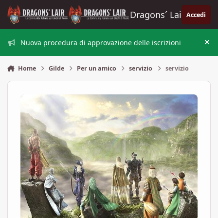
Vai al contenuto
Dragons´ Lair
Accedi
Nuova procedura di approvazione delle iscrizioni
Nas
Home
Gilde
Per un amico
servizio
servizio