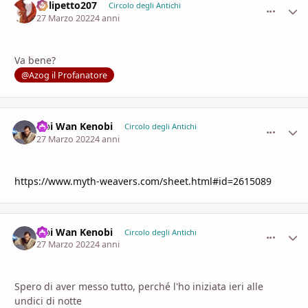
Polipetto207
comment_
Stati
Circolo degli Antichi
27 Marzo 2022
4 anni
Va bene?
@Azog il Profanatore
Obi Wan Kenobi
comment_
Stati
Circolo degli Antichi
27 Marzo 2022
4 anni
https://www.myth-weavers.com/sheet.html#id=2615089
Obi Wan Kenobi
comment_
Stati
Circolo degli Antichi
27 Marzo 2022
4 anni
Spero di aver messo tutto, perché l'ho iniziata ieri alle
undici di notte