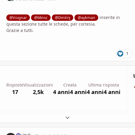
inserite in
@Voignar
@Minsc
@Dmitrij
@aykman
questa sezione tutte le schede, per cortesia.
Grazie a tutti.
1
Risposte
Visualizzazioni
Creata
Ultima risposta
17
2,5k
4 anni
4 anni
4 anni
4 anni
Espandi panoramica del topic