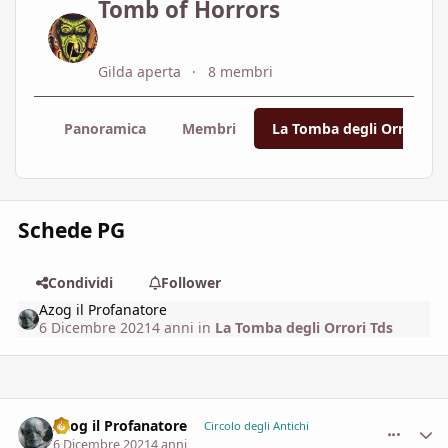
Tomb of Horrors
Gilda aperta
8 membri
Panoramica
Membri
La Tomba degli Orrori Td
Schede PG
Condividi
Follower
Azog il Profanatore
6 Dicembre 2021
4 anni
in
La Tomba degli Orrori Tds
Azog il Profanatore
comment_
Stati
Circolo degli Antichi
6 Dicembre 2021
4 anni