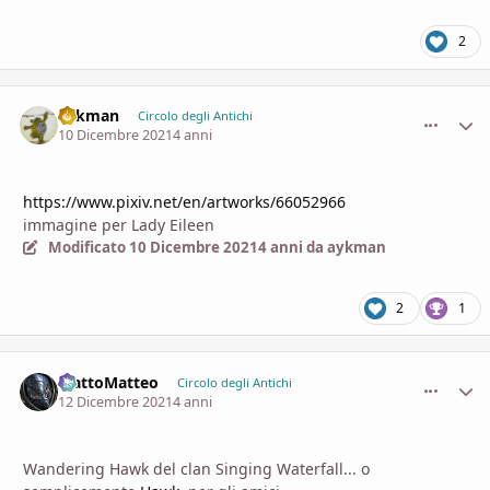
2
aykman
comment_
Stati
Circolo degli Antichi
10 Dicembre 2021
4 anni
https://www.pixiv.net/en/artworks/66052966
immagine per Lady Eileen
Modificato
10 Dicembre 2021
4 anni
da aykman
2
1
MattoMatteo
comment_
Stati
Circolo degli Antichi
12 Dicembre 2021
4 anni
Wandering Hawk del clan Singing Waterfall... o