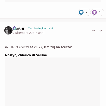
2
1
Dmitrij
comment_
Stati
Circolo degli Antichi
9 Dicembre 2021
4 anni
Il 6/12/2021 at 20:22, Dmitrij ha scritto:
Nastya, chierico di Selune