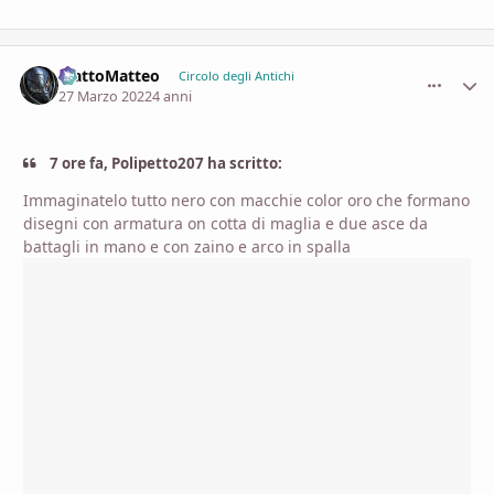
MattoMatteo
comment_
Stati
Circolo degli Antichi
27 Marzo 2022
4 anni
7 ore fa, Polipetto207 ha scritto:
Immaginatelo tutto nero con macchie color oro che formano
disegni con armatura on cotta di maglia e due asce da
battagli in mano e con zaino e arco in spalla