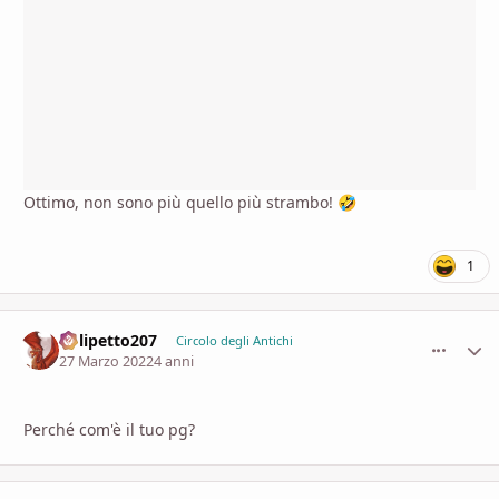
Ottimo, non sono più quello più strambo!
🤣
1
Polipetto207
comment_
Stati
Circolo degli Antichi
27 Marzo 2022
4 anni
Perché com'è il tuo pg?