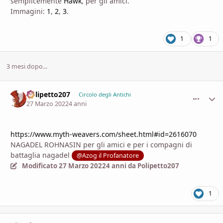
semplicemente
Hawk
, per gli amici.
Immagini:
1
,
2
,
3
.
1
1
3 mesi dopo...
Polipetto207
comment_
Stati
Circolo degli Antichi
27 Marzo 2022
4 anni
https://www.myth-weavers.com/sheet.html#id=2616070
NAGADEL ROHNASIN per gli amici e per i compagni di
battaglia nagadel
@Azog il Profanatore
Modificato
27 Marzo 2022
4 anni
da Polipetto207
1