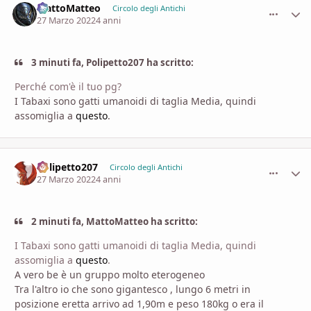
MattoMatteo
comment_
Stati
Circolo degli Antichi
27 Marzo 2022
4 anni
3 minuti fa, Polipetto207 ha scritto:
Perché com'è il tuo pg?
I Tabaxi sono gatti umanoidi di taglia Media, quindi
assomiglia a
questo
.
Polipetto207
comment_
Stati
Circolo degli Antichi
27 Marzo 2022
4 anni
2 minuti fa, MattoMatteo ha scritto:
I Tabaxi sono gatti umanoidi di taglia Media, quindi
assomiglia a
questo
.
A vero be è un gruppo molto eterogeneo
Tra l'altro io che sono gigantesco , lungo 6 metri in
posizione eretta arrivo ad 1,90m e peso 180kg o era il