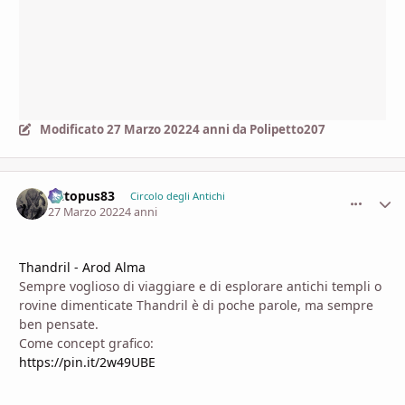
Modificato
27 Marzo 2022
4 anni
da Polipetto207
Octopus83
comment_
Stati
Circolo degli Antichi
27 Marzo 2022
4 anni
Thandril - Arod Alma
Sempre voglioso di viaggiare e di esplorare antichi templi o
rovine dimenticate Thandril è di poche parole, ma sempre
ben pensate.
Come concept grafico:
https://pin.it/2w49UBE