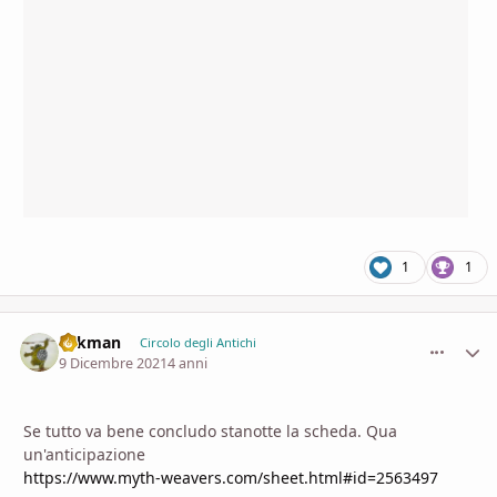
1
1
aykman
comment_
Stati
Circolo degli Antichi
9 Dicembre 2021
4 anni
Se tutto va bene concludo stanotte la scheda. Qua
un'anticipazione
https://www.myth-weavers.com/sheet.html#id=2563497