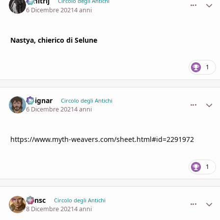
Dmitrij
comment_
Stati
Circolo degli Antichi
6 Dicembre 2021
4 anni
Nastya, chierico di Selune
1
Voignar
comment_
Stati
Circolo degli Antichi
6 Dicembre 2021
4 anni
https://www.myth-weavers.com/sheet.html#id=2291972
1
Minsc
comment_
Stati
Circolo degli Antichi
8 Dicembre 2021
4 anni