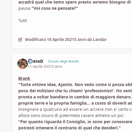
accadrà quel che temo spero presto avremo bisogno di d
pausa
"Voi cosa ne pensate?"
Tutti
Modificato
10 Aprile 2021
5 anni
da Landar
PietroD
Circolo degli Antichi
11 Aprile 2021
5 anni
Brank
"Tutte ottime idee, Ajantis. Non vedo come si possa obbi
poco dei miliziani che tu chiami 'professionisti'. Ho se
pronta a voltar bandiera in cambio di maggiore denaro. 
proprie terre e la propria famiglia... a costo di doverli a
Insegnare a qualcuno ad essere un arciere non e' certo co
allora sono sicuro di potermela cavare almeno un po'.
"Per quanto riguarda il Consiglio, io sono per conoscere. 
potresti ottenere il contrario di quel che desideri."