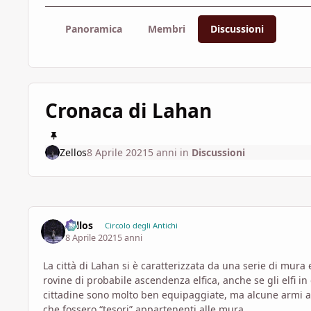
Panoramica
Membri
Discussioni
Cronaca di Lahan
Zellos
8 Aprile 2021
5 anni
in
Discussioni
Zellos
Circolo degli Antichi
8 Aprile 2021
5 anni
La città di Lahan si è caratterizzata da una serie di mura
rovine di probabile ascendenza elfica, anche se gli elfi 
cittadine sono molto ben equipaggiate, ma alcune armi app
che fossero “tesori” appartenenti alle mura.