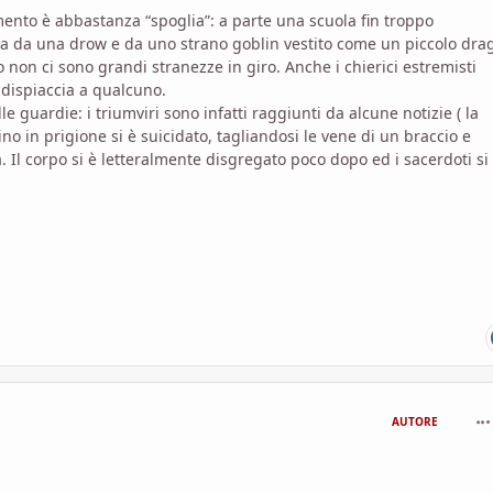
momento è abbastanza “spoglia”: a parte una scuola fin troppo
tta da una drow e da uno strano goblin vestito come un piccolo dra
n ci sono grandi stranezze in giro. Anche i chierici estremisti
 dispiaccia a qualcuno.
le guardie: i triumviri sono infatti raggiunti da alcune notizie ( la
o in prigione si è suicidato, tagliandosi le vene di un braccio e
. Il corpo si è letteralmente disgregato poco dopo ed i sacerdoti si
com
AUTORE