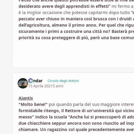
desiderato avere degli apprendisti in effetti”
mi fermo a 
è la miglior occasione che potesse capitarmi dopo tutto
“
peccato aver chiuso in maniera così brusca con i druidi a
dell’agricoltura, almeno il primo anno. Per quel che rig
sicuramente i primi a costruire una città no? Basterà pre
priorità su cosa proteggere di più, però una base comu
Landar
Circolo degli Antichi
15 Aprile 2021
5 anni
Ajantis
"Molto bene!"
poi quando parla del suo maggiore interes
formidabile ritengo, il Rettore di un'università qui vic
messo" indico la scuola "Anche lui si preoccuperò di adde
due chiacchiere seppur ancora non sono riuscito ad inqu
chiamare. Un ragazzino col quale precedentemente aveva