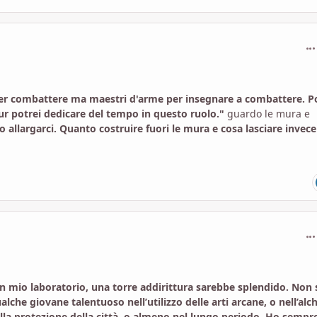
com
per combattere ma maestri d'arme per insegnare a combattere. P
ur potrei dedicare del tempo in questo ruolo."
guardo le mura e
llargarci. Quanto costruire fuori le mura e cosa lasciare invece
com
un mio laboratorio, una torre addirittura sarebbe splendido. Non 
che giovane talentuoso nell’utilizzo delle arti arcane, o nell’alc
lla protezione della città, o almeno nel lungo periodo. Ho sempr