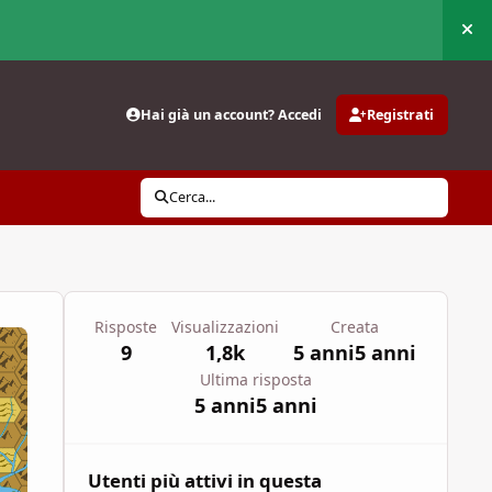
Nas
Hai già un account? Accedi
Registrati
Cerca...
Risposte
Visualizzazioni
Creata
9
1,8k
5 anni
5 anni
Ultima risposta
5 anni
5 anni
Utenti più attivi in questa