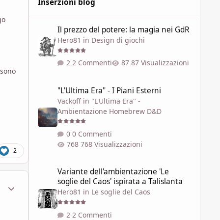
Inserzioni blog
go
Il prezzo del potere: la magia nei GdR
Il prezzo del potere: la magia nei GdR
Hero81
in
Design di giochi
2 Commenti
87 Visualizzazioni
 sono
"L'Ultima Era" - I Piani Esterni
"L'Ultima Era" - I Piani Esterni
Vackoff
in
"L'Ultima Era" -
Ambientazione Homebrew D&D
0 Commenti
768 Visualizzazioni
2
Variante dell'ambientazione 'Le soglie del Caos' ispirata a 
Variante dell'ambientazione 'Le
soglie del Caos' ispirata a Talislanta
ment_1750466
Statistiche Autore
Hero81
in
Le soglie del Caos
2 Commenti