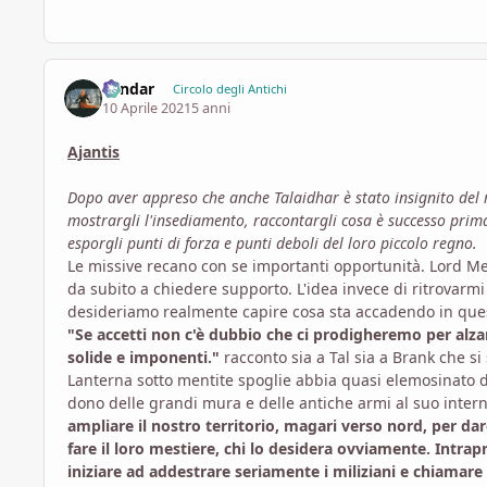
Landar
Circolo degli Antichi
10 Aprile 2021
5 anni
Ajantis
Dopo aver appreso che anche Talaidhar è stato insignito del 
mostrargli l'insediamento, raccontargli cosa è successo prima
esporgli punti di forza e punti deboli del loro piccolo regno.
Le missive recano con se importanti opportunità. Lord Medv
da subito a chiedere supporto. L'idea invece di ritrovarmi
desideriamo realmente capire cosa sta accadendo in ques
"Se accetti non c'è dubbio che ci prodigheremo per alz
solide e imponenti."
racconto sia a Tal sia a Brank che s
Lanterna sotto mentite spoglie abbia quasi elemosinato del
dono delle grandi mura e delle antiche armi al suo inter
ampliare il nostro territorio, magari verso nord, per dar
fare il loro mestiere, chi lo desidera ovviamente. Intr
iniziare ad addestrare seriamente i miliziani e chiamare 