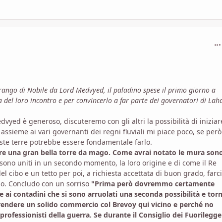
com
rango di Nobile da Lord Medvyed, il paladino spese il primo giorno a
 del loro incontro e per convincerlo a far parte dei governatori di Lah
yed è generoso, discuteremo con gli altri la possibilità di iniziar
 assieme ai vari governanti dei regni fluviali mi piace poco, se però
te terre potrebbe essere fondamentale farlo.
are una gran bella torre da mago. Come avrai notato le mura sono
i sono uniti in un secondo momento, la loro origine e di come il Re
 cibo e un tetto per poi, a richiesta accettata di buon grado, farci
no. Concludo con un sorriso
"Prima però dovremmo certamente
e ai contadini che si sono arruolati una seconda possibilità e tor
aprendere un solido commercio col Brevoy qui vicino e perché no
professionisti della guerra. Se durante il Consiglio dei Fuorilegge