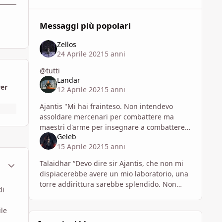
Messaggi più popolari
Zellos
24 Aprile 2021
5 anni
@tutti
Landar
wer
12 Aprile 2021
5 anni
Ajantis "Mi hai frainteso. Non intendevo
assoldare mercenari per combattere ma
maestri d'arme per insegnare a combattere.
Geleb
Potrei farlo pure io ma temo sarò impegnato
15 Aprile 2021
5 anni
a fare altro seppur potrei de
ment_1750440
Statistiche Autore
Talaidhar “Devo dire sir Ajantis, che non mi
dispiacerebbe avere un mio laboratorio, una
torre addirittura sarebbe splendido. Non
di
sarei utile come maestro d’armi, ma potrei
magari trovare qualche
ile