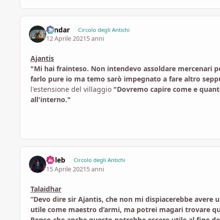
Landar
Circolo degli Antichi
12 Aprile 2021
5 anni
Ajantis
"Mi hai frainteso. Non intendevo assoldare mercenari 
farlo pure io ma temo sarò impegnato a fare altro sepp
l'estensione del villaggio
"Dovremo capire come e quanto a
all'interno."
Geleb
Circolo degli Antichi
15 Aprile 2021
5 anni
Talaidhar
“Devo dire sir Ajantis, che non mi dispiacerebbe avere 
utile come maestro d’armi, ma potrei magari trovare qual
Penso che anche questo potrebbe essere utile al fine de