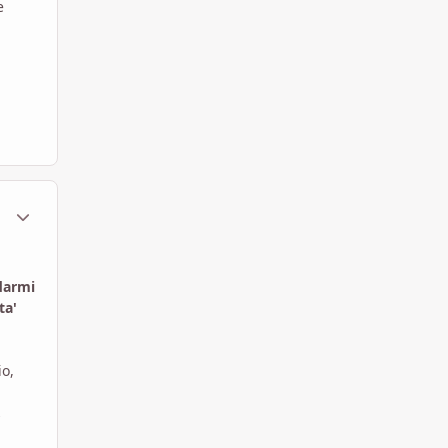
e
ment_1751033
Statistiche Autore
idarmi
ta'
io,
,