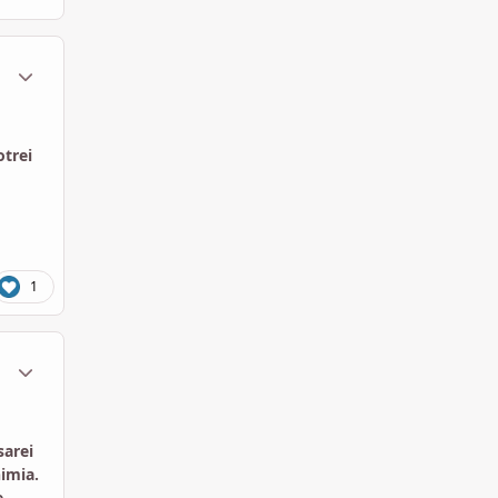
ment_1751073
Statistiche Autore
otrei
1
ment_1751767
Statistiche Autore
sarei
himia.
e