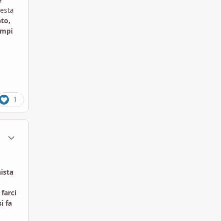
uesta
nto,
empi
1
ment_1751856
Statistiche Autore
ista
farci
i fa