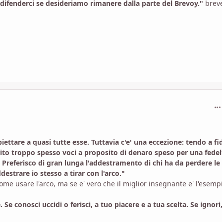
ifenderci se desideriamo rimanere dalla parte del Brevoy."
brev
com
ettare a quasi tutte esse. Tuttavia c'e' una eccezione: tendo a f
ntito troppo spesso voci a proposito di denaro speso per una fedel
Preferisco di gran lunga l'addestramento di chi ha da perdere le
ddestrare io stesso a tirar con l'arco."
me usare l'arco, ma se e' vero che il miglior insegnante e' l'esemp
Se conosci uccidi o ferisci, a tuo piacere e a tua scelta. Se ignori