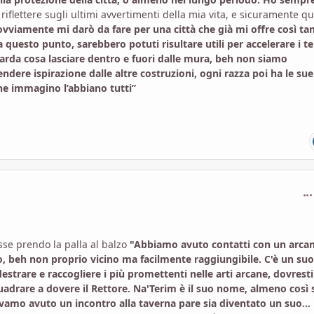
riflettere sugli ultimi avvertimenti della mia vita, e sicuramente q
ovviamente mi darò da fare per una città che già mi offre così ta
 questo punto, sarebbero potuti risultare utili per accelerare i t
uarda cosa lasciare dentro e fuori dalle mura, beh non siamo
ndere ispirazione dalle altre costruzioni, ogni razza poi ha le sue
ne immagino l’abbiano tutti”
com
se prendo la palla al balzo
"Abbiamo avuto contatti con un arcan
ino, beh non proprio vicino ma facilmente raggiungibile. C'è un suo
strare e raccogliere i più promettenti nelle arti arcane, dovresti 
adrare a dovere il Rettore. Na'Terim è il suo nome, almeno così s
mo avuto un incontro alla taverna pare sia diventato un suo...