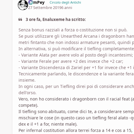
SamPey
Circolo degli Antichi
27 Settembre 2019
6 anni
3 ore fa, Enaluxeme ha scritto:
Senza bonus razziali a forza o costituzione non si può.
Se puoi utilizzare gli Unearthed Arcana i dragonborn hann
metri fintanto che non indossi armature pesanti, quindi 
In alternativa, si può modificare il tiefling completamente
- Variante Alata per avere volo al posto degli incantesimi;
- Variante Ferale per avere +2 des invece che +2 car;
- Variante Discendenza di Zariel per +1 for invece che +1 i
Tecnicamente parlando, le discendenze e la variante fe
insieme.
In ogni caso, per un Tiefling direi poi di considerare anc
dell'orso.
Vero, non ho considerato i dragonborn con il racial feat 
compete).
Il tiefling sono abituato, come dici te, a considerare sem
mischiare le cose (in questo caso un tiefling feral alato -q
dex e il +1 a for, niente male).
Per infernal costitution allora terrei forza a 14 e cos a 15, 