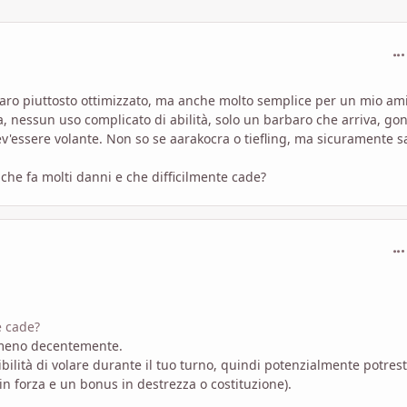
com
arbaro piuttosto ottimizzato, ma anche molto semplice per un mio am
 nessun uso complicato di abilità, solo un barbaro che arriva, gon
 dev'essere volante. Non so se aarakocra o tiefling, ma sicuramente s
 che fa molti danni e che difficilmente cade?
com
e cade?
almeno decentemente.
sibilità di volare durante il tuo turno, quindi potenzialmente potrest
n forza e un bonus in destrezza o costituzione).