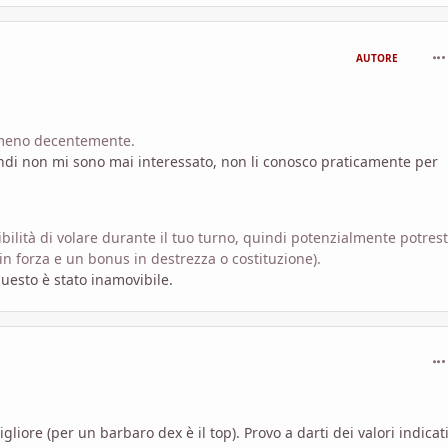
com
AUTORE
almeno decentemente.
uindi non mi sono mai interessato, non li conosco praticamente per
sibilità di volare durante il tuo turno, quindi potenzialmente potrest
n forza e un bonus in destrezza o costituzione).
questo è stato inamovibile.
com
gliore (per un barbaro dex è il top). Provo a darti dei valori indicati