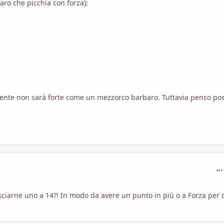
baro che picchia con forza):
amente non sarà forte come un mezzorco barbaro. Tuttavia penso po
com
asciarne uno a 14?! In modo da avere un punto in più o a Forza per