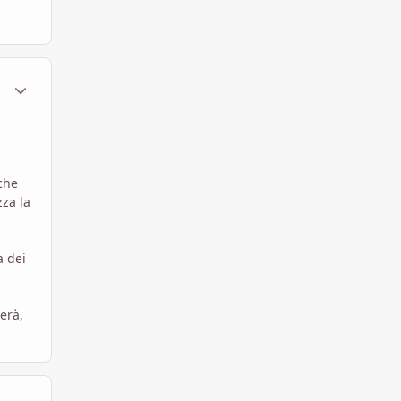
ment_1626301
Statistiche Autore
che
zza la
a dei
rerà,
ment_1626309
Statistiche Autore