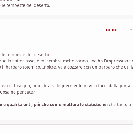
elle tempeste del deserto.
com
AUTORE
lle tempeste del deserto
quella sottoclasse, e mi sembra molto carina, ma ho l'impressione 
il barbaro totemico. Inoltre, va a cozzare con un barbaro che utili
caso di bisogno, può librarsi leggermente in volo fuori dalla portat
 Cosa ne pensate?
 e quali talenti, più che come mettere le statistiche
(che tanto ti
com