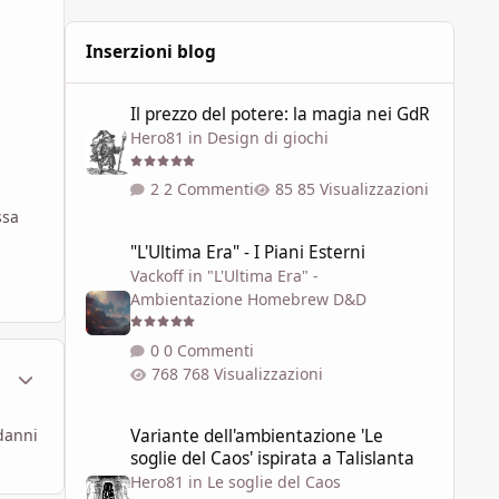
statistiche. I talenti in gene
Inserzioni blog
Il prezzo del potere: la magia nei GdR
Il prezzo del potere: la magia nei GdR
Hero81
in
Design di giochi
2 Commenti
85 Visualizzazioni
ssa
"L'Ultima Era" - I Piani Esterni
"L'Ultima Era" - I Piani Esterni
Vackoff
in
"L'Ultima Era" -
Ambientazione Homebrew D&D
0 Commenti
ment_1626125
Statistiche Autore
768 Visualizzazioni
Variante dell'ambientazione 'Le soglie del Caos' ispirata a 
 danni
Variante dell'ambientazione 'Le
soglie del Caos' ispirata a Talislanta
Hero81
in
Le soglie del Caos