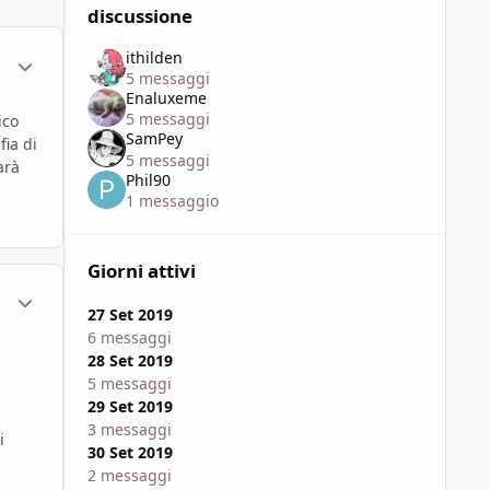
discussione
ithilden
ment_1625949
Statistiche Autore
5 messaggi
Enaluxeme
5 messaggi
ico
SamPey
fia di
5 messaggi
arà
Phil90
1 messaggio
Giorni attivi
ment_1625952
Statistiche Autore
27 Set 2019
6 messaggi
28 Set 2019
5 messaggi
29 Set 2019
3 messaggi
i
30 Set 2019
2 messaggi