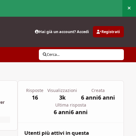
Nas
Hai già un account? Accedi
Registrati
Cerca...
Risposte
Visualizzazioni
Creata
16
3k
6 anni
6 anni
wer
Ultima risposta
6 anni
6 anni
Utenti più attivi in questa