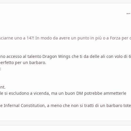
com
asciarne uno a 14?! In modo da avere un punto in più o a Forza per
o accesso al talento Dragon Wings che ti da delle ali con volo di 6
perfetto per un barbaro.
:
nt.
rale si escludono a vicenda, ma un buon DM potrebbe ammetterle
he Infernal Constitution, a meno che non si tratti di un barbaro tot