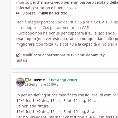
(non so perche ma ci vedo bene un barbaro zelota o dell
infernal costitution è buona cosa).
3 ore fa, Phil90 ha scritto:
Non è meglio portare uno dei due 15 (For e Cos) a 16 e l
e txc oppure a Cos per aumentare la CA?!
Purtroppo non ha bonus per superare il 15, e lasciandoli 
svantaggio (non verresti oscurato comunque dagli altri 
migliorare (con forza +3 e cos +3 e la capacità di volo al 4 
Modificato
27 Settembre 2019
6 anni
da SamPey
Sintassi
Enaluxeme
Circolo degli Antichi
28 Settembre 2019
6 anni
Io per un tiefling super modificato consiglierei di cominc
15+1 for, 14+2 des, 13 cos, 8 int, 12 sag, 10 car
Se non addirittura
15+1 for, 14+2 des, 15 cos, 8 int, 10 sag, 8 car
Per poi prendere Infernal Constitution al 4 e +2 in forza al