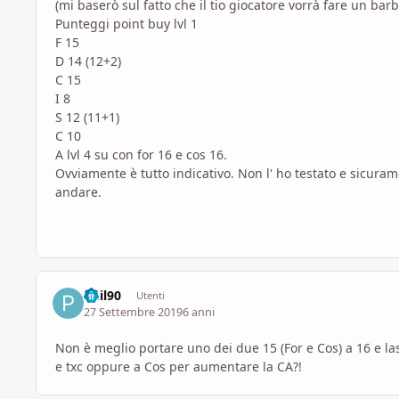
(mi baserò sul fatto che il tio giocatore vorrà fare un bar
Punteggi point buy lvl 1
F 15
D 14 (12+2)
C 15
I 8
S 12 (11+1)
C 10
A lvl 4 su con for 16 e cos 16.
Ovviamente è tutto indicativo. Non l' ho testato e sicur
andare.
Phil90
Utenti
27 Settembre 2019
6 anni
Non è meglio portare uno dei due 15 (For e Cos) a 16 e l
e txc oppure a Cos per aumentare la CA?!