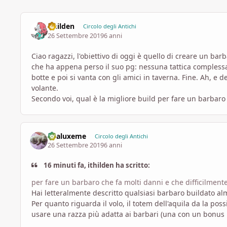
ithilden
Circolo degli Antichi
26 Settembre 2019
6 anni
Ciao ragazzi, l'obiettivo di oggi è quello di creare un b
che ha appena perso il suo pg: nessuna tattica complessa,
botte e poi si vanta con gli amici in taverna. Fine. Ah, e
volante.
Secondo voi, qual è la migliore build per fare un barbaro
Enaluxeme
Circolo degli Antichi
26 Settembre 2019
6 anni
16 minuti fa, ithilden ha scritto:
per fare un barbaro che fa molti danni e che difficilment
Hai letteralmente descritto qualsiasi barbaro buildato 
Per quanto riguarda il volo, il totem dell'aquila da la pos
usare una razza più adatta ai barbari (una con un bonus i