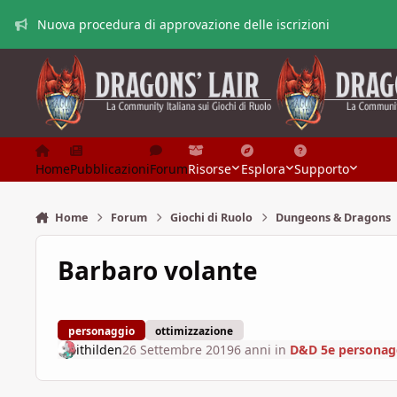
Vai al contenuto
Nuova procedura di approvazione delle iscrizioni
Home
Pubblicazioni
Forum
Risorse
Esplora
Supporto
Home
Forum
Giochi di Ruolo
Dungeons & Dragons
Barbaro volante
personaggio
ottimizzazione
ithilden
26 Settembre 2019
6 anni
in
D&D 5e personagg