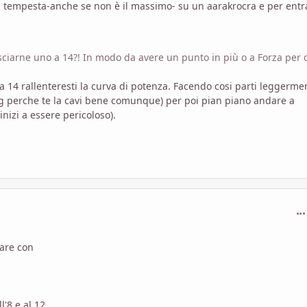
a tempesta-anche se non è il massimo- su un aarakrocra e per ent
asciarne uno a 14?! In modo da avere un punto in più o a Forza per
a 14 rallenteresti la curva di potenza. Facendo cosi parti leggerme
pg perche te la cavi bene comunque) per poi pian piano andare a
inizi a essere pericoloso).
com
iare con
l'8 e al 12