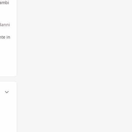
rambi
 danni
nte in
ment_1626262
Statistiche Autore