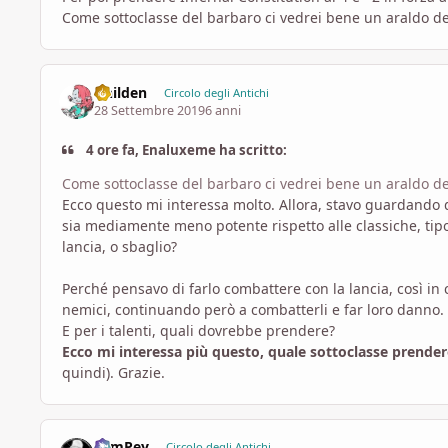
Come sottoclasse del barbaro ci vedrei bene un araldo d
ithilden
Circolo degli Antichi
28 Settembre 2019
6 anni
4 ore fa, Enaluxeme ha scritto:
Come sottoclasse del barbaro ci vedrei bene un araldo de
Ecco questo mi interessa molto. Allora, stavo guardando 
sia mediamente meno potente rispetto alle classiche, tipo 
lancia, o sbaglio?
Perché pensavo di farlo combattere con la lancia, così in 
nemici, continuando però a combatterli e far loro danno.
E per i talenti, quali dovrebbe prendere?
Ecco mi interessa più questo, quale sottoclasse prendere
quindi). Grazie.
SamPey
Circolo degli Antichi