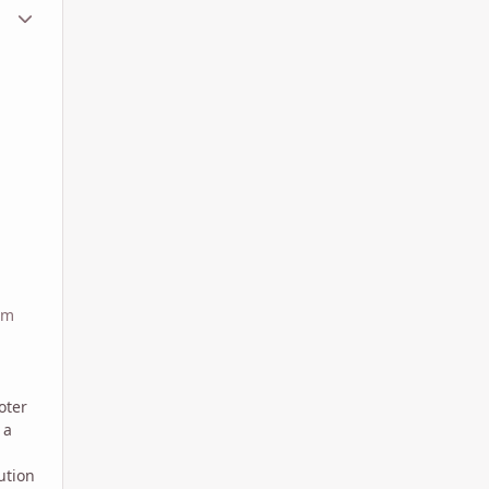
ment_1626202
Statistiche Autore
em
oter
 a
tution