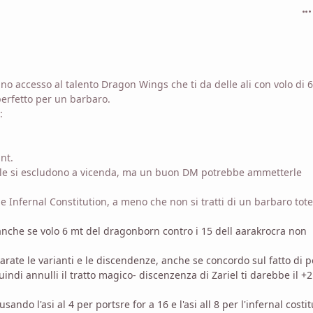
com
o accesso al talento Dragon Wings che ti da delle ali con volo di 6
perfetto per un barbaro.
:
nt.
rale si escludono a vicenda, ma un buon DM potrebbe ammetterle
he Infernal Constitution, a meno che non si tratti di un barbaro tot
(anche se volo 6 mt del dragonborn contro i 15 dell aarakrocra non
parate le varianti e le discendenze, anche se concordo sul fatto di p
uindi annulli il tratto magico- discenzenza di Zariel ti darebbe il +2
usando l'asi al 4 per portsre for a 16 e l'asi all 8 per l'infernal costi