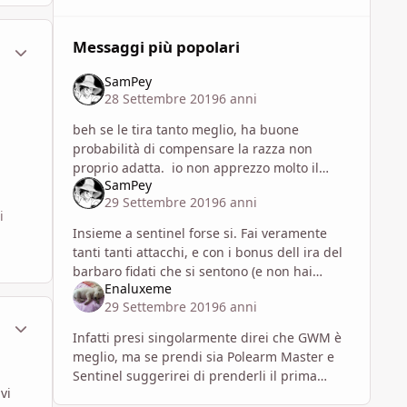
Messaggi più popolari
ment_1625983
Statistiche Autore
SamPey
28 Settembre 2019
6 anni
beh se le tira tanto meglio, ha buone
probabilità di compensare la razza non
proprio adatta. io non apprezzo molto il
SamPey
barbaro araldo della tempesta (come concept
29 Settembre 2019
6 anni
mi piace, come meccaniche meh),
i
Insieme a sentinel forse si. Fai veramente
tanti tanti attacchi, e con i bonus dell ira del
barbaro fidati che si sentono (e non hai
Enaluxeme
malus a colpire).
29 Settembre 2019
6 anni
ment_1626002
Statistiche Autore
Infatti presi singolarmente direi che GWM è
meglio, ma se prendi sia Polearm Master e
Sentinel suggerirei di prenderli il prima
vi
possibile e di non aspettare oltre per le