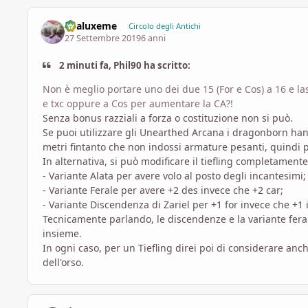
Enaluxeme
Circolo degli Antichi
27 Settembre 2019
6 anni
2 minuti fa, Phil90 ha scritto:
Non è meglio portare uno dei due 15 (For e Cos) a 16 e l
e txc oppure a Cos per aumentare la CA?!
Senza bonus razziali a forza o costituzione non si può.
Se puoi utilizzare gli Unearthed Arcana i dragonborn hann
metri fintanto che non indossi armature pesanti, quindi 
In alternativa, si può modificare il tiefling completamente
- Variante Alata per avere volo al posto degli incantesimi;
- Variante Ferale per avere +2 des invece che +2 car;
- Variante Discendenza di Zariel per +1 for invece che +1 i
Tecnicamente parlando, le discendenze e la variante fe
insieme.
In ogni caso, per un Tiefling direi poi di considerare anc
dell'orso.