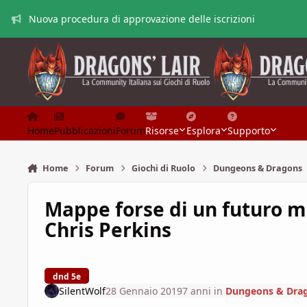
Vai al contenuto
Nuova procedura di approvazione delle iscrizioni
Home
Pubblicazioni
Forum
Risorse
Esplora
Supporto
Home
Forum
Giochi di Ruolo
Dungeons & Dragons
Mappe forse di un futuro 
Chris Perkins
dnd 5e
SilentWolf
28 Gennaio 2019
7 anni
in
Dungeons & Dra