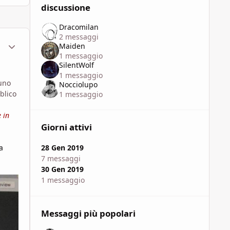
discussione
Dracomilan
2 messaggi
ment_1555077
Statistiche Autore
Maiden
1 messaggio
SilentWolf
1 messaggio
 uno
Nocciolupo
blico
1 messaggio
 in
Giorni attivi
a
28 Gen 2019
7 messaggi
30 Gen 2019
1 messaggio
Messaggi più popolari