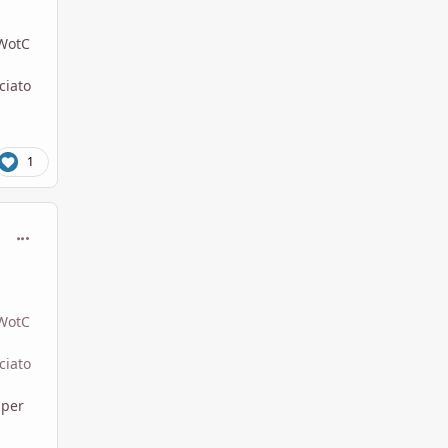
 WotC
ciato
1
comment_1555234
 WotC
ciato
 per