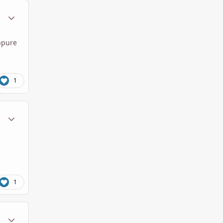
ment_1555210
Statistiche Autore
ppure
1
ment_1555215
Statistiche Autore
1
ment_1555217
Statistiche Autore