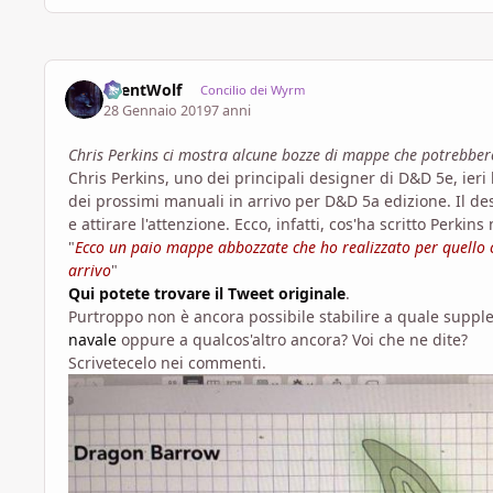
SilentWolf
Concilio dei Wyrm
28 Gennaio 2019
7 anni
Chris Perkins ci mostra alcune bozze di mappe che potrebber
Chris Perkins, uno dei principali designer di D&D 5e, i
dei prossimi manuali in arrivo per D&D 5a edizione. Il de
e attirare l'attenzione. Ecco, infatti, cos'ha scritto Perkins
"
Ecco un paio mappe abbozzate che ho realizzato per quello
arrivo
"
Qui potete trovare il Tweet originale
.
Purtroppo non è ancora possibile stabilire a quale supp
navale
oppure a qualcos'altro ancora? Voi che ne dite?
Scrivetecelo nei commenti.