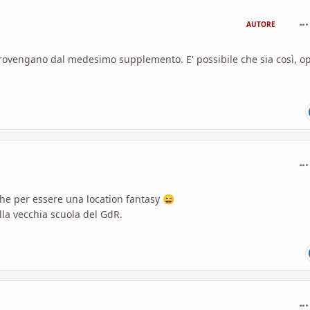
com
AUTORE
rovengano dal medesimo supplemento. E' possibile che sia così, o
com
che per essere una location fantasy
😄
lla vecchia scuola del GdR.
com