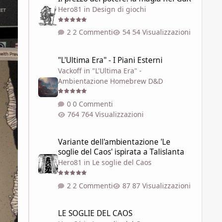
Hero81
in
Design di giochi
2 Commenti
54 Visualizzazioni
"L'Ultima Era" - I Piani Esterni
"L'Ultima Era" - I Piani Esterni
Vackoff
in
"L'Ultima Era" -
Ambientazione Homebrew D&D
0 Commenti
764 Visualizzazioni
Variante dell'ambientazione 'Le soglie del Caos' ispirata a 
Variante dell'ambientazione 'Le
soglie del Caos' ispirata a Talislanta
Hero81
in
Le soglie del Caos
2 Commenti
87 Visualizzazioni
LE SOGLIE DEL CAOS
LE SOGLIE DEL CAOS