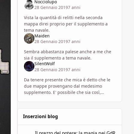
Nocciolupo
28 Gennaio 2019
7 anni
Vista la quantità di relitti nella seconda
mappa direi proprio per il supplemento a
tema navale.
Maiden
28 Gennaio 2019
7 anni
Sembra abbastanza palese anche a me che
sia il supplemento a tema navale.
SilentWolf
28 Gennaio 2019
7 anni
Da tenere presente che mica è detto che le
due mappe provengano dal medesimo
supplemento. E' possibile che sia così,
oppure che provengano da due supplementi
diversi.
Inserzioni blog
Il prezzo del potere: la magia nei GdR
Il prezzo del potere: la magia nei GdR