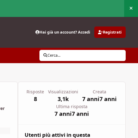
Nas
Hai già un account? Accedi
Registrati
Cerca...
Risposte
Visualizzazioni
Creata
8
3,1k
7 anni
7 anni
Ultima risposta
wer
7 anni
7 anni
Utenti più attivi in questa