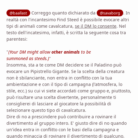
Correggo quanto dichiarato da
. In
@baallast
@savaborg
realtà con l'incantesimo Find Steed è possibile evocare altri
tipi di animali come cavalcatura,
se il DM lo consente
. Nel
testo dell'incatesimo, infatti, è scritta la seguente cosa tra
parentesi:
"
(Your DM might allow
other animals
to be
summoned as steeds.)
"
Insomma, sta a te come DM decidere se il Paladino può
evocare un Pipistrello Gigante. Se la scelta della creatura
non è sbilanciante, non entra in conflitto con la tua
ambientazione e con il tipo di campagna (l'atmosfera, lo
stile, ecc.) su cui vi siete accordati come gruppo e, piuttosto,
può risultare una scelta divertente, personalmente ti
consiglierei di lasciare al giocatore la possibilità di
selezionare questo tipo di cavalcatura.
Dire di no a prescindere può contribuire a rovinare il
divertimento al gruppo intero. E' giusto dire di no quando
un'idea entra in conflitto con le basi della campagna e
quando minaccia di rovinare il divertimento di qualcuno.