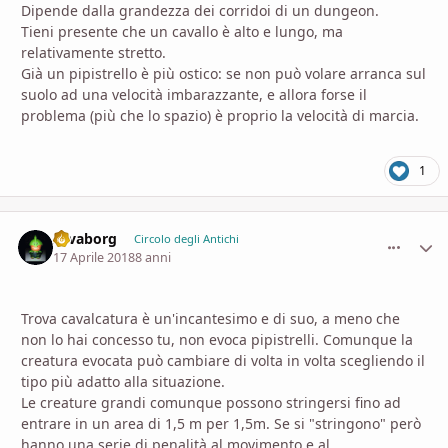
Dipende dalla grandezza dei corridoi di un dungeon.
Tieni presente che un cavallo è alto e lungo, ma
relativamente stretto.
Già un pipistrello è più ostico: se non può volare arranca sul
suolo ad una velocità imbarazzante, e allora forse il
problema (più che lo spazio) è proprio la velocità di marcia.
1
savaborg
comment_
Stati
Circolo degli Antichi
17 Aprile 2018
8 anni
Trova cavalcatura è un'incantesimo e di suo, a meno che
non lo hai concesso tu, non evoca pipistrelli. Comunque la
creatura evocata può cambiare di volta in volta scegliendo il
tipo più adatto alla situazione.
Le creature grandi comunque possono stringersi fino ad
entrare in un area di 1,5 m per 1,5m. Se si "stringono" però
hanno una serie di penalità al movimento e al