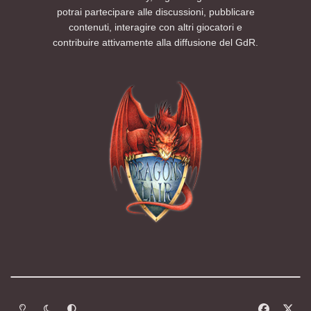
potrai partecipare alle discussioni, pubblicare
contenuti, interagire con altri giocatori e
contribuire attivamente alla diffusione del GdR.
Modalità chiara
Modalità scura
Segui la preferenza del sistema
f
x