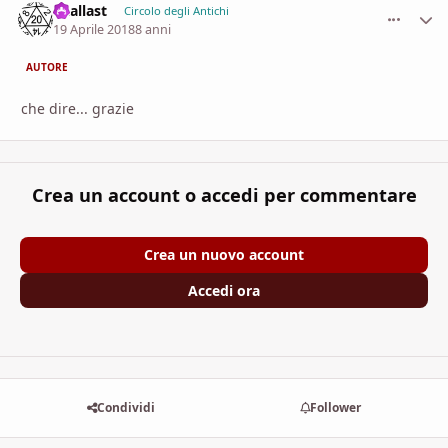
baallast
comment_
Stati
Circolo degli Antichi
19 Aprile 2018
8 anni
AUTORE
che dire... grazie
Crea un account o accedi per commentare
Crea un nuovo account
Accedi ora
Condividi
Follower