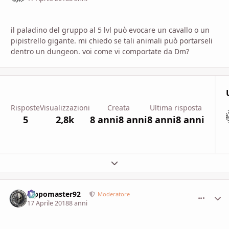
il paladino del gruppo al 5 lvl può evocare un cavallo o un
pipistrello gigante. mi chiedo se tali animali può portarseli
dentro un dungeon. voi come vi comportate da Dm?
Risposte
Visualizzazioni
Creata
Ultima risposta
5
2,8k
8 anni
8 anni
8 anni
8 anni
Espandi panoramica del topic
Pippomaster92
comment_
Stati
Moderatore
17 Aprile 2018
8 anni