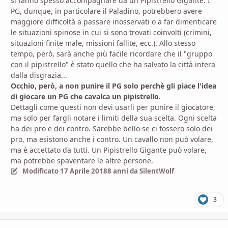
si fanno spesso accompagnare da un Pipistrello Gigante. I
PG, dunque, in particolare il Paladino, potrebbero avere
maggiore difficoltà a passare inosservati o a far dimenticare
le situazioni spinose in cui si sono trovati coinvolti (crimini,
situazioni finite male, missioni fallite, ecc.). Allo stesso
tempo, però, sarà anche più facile ricordare che il "gruppo
con il pipistrello" è stato quello che ha salvato la città intera
dalla disgrazia...
Occhio, però, a non punire il PG solo perchè gli piace l'idea
di giocare un PG che cavalca un pipistrello
.
Dettagli come questi non devi usarli per punire il giocatore,
ma solo per fargli notare i limiti della sua scelta. Ogni scelta
ha dei pro e dei contro. Sarebbe bello se ci fossero solo dei
pro, ma esistono anche i contro. Un cavallo non può volare,
ma è accettato da tutti. Un Pipistrello Gigante può volare,
ma potrebbe spaventare le altre persone.
Modificato
17 Aprile 2018
8 anni
da SilentWolf
3