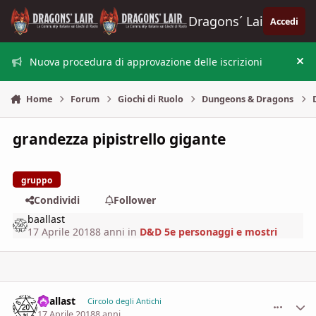
Vai al contenuto
Dragons´ Lair
Accedi
Nuova procedura di approvazione delle iscrizioni
Nas
Home
Forum
Giochi di Ruolo
Dungeons & Dragons
grandezza pipistrello gigante
gruppo
Condividi
Follower
baallast
17 Aprile 2018
8 anni
in
D&D 5e personaggi e mostri
baallast
comment_
Stati
Circolo degli Antichi
17 Aprile 2018
8 anni