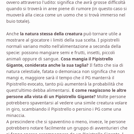
ovvero attraverso l'udito: significa che avrà grosse difficoltà
quando si troverà in aree piene di rumore (in questo caso si
muoverà alla cieca come un uomo che si trovà immerso nel
buio totale).
Anche
la natura stessa
della creatura
può tornare utile a
mostrare al giocatore i limiti della sua scelta. I pipistrelli
normali variano molto nell'alimentazione a seconda della
specie: possono mangiare semi e frutti, insetti, piccoli
animali oppure di sangue.
Cosa mangia il Pipistrello
Gigante, coniderata anche la sua taglia?
Il fatto che sia di
natura celestiale, fatata o demoniaca non significa che non
mangi e, maggiore sarà il tempo che il PG manterrà il
Pipistrello evocato, tanto più aumenterà la probabilità che
quest'ultimo debba alimentarsi.
E come reagiscono le altre
persone alla vista di un Pipistrello Gigante?
Molte persone
potrebbero spaventarsi al vedere una simile creatura volare
in giro, scambiando il Pipistrello o persino i PG come una
minaccia.
A prescindere che si spaventino o meno, invece, le persone
potrebbero notare facilmente un gruppo di avventurieri che