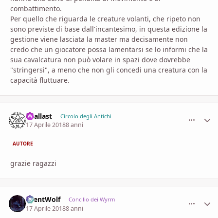
combattimento.
Per quello che riguarda le creature volanti, che ripeto non
sono previste di base dall'incantesimo, in questa edizione la
gestione viene lasciata la master ma decisamente non
credo che un giocatore possa lamentarsi se lo informi che la
sua cavalcatura non può volare in spazi dove dovrebbe
"stringersi", a meno che non gli concedi una creatura con la
capacità fluttuare.
baallast
comment_
Stati
Circolo degli Antichi
17 Aprile 2018
8 anni
AUTORE
grazie ragazzi
SilentWolf
comment_
Stati
Concilio dei Wyrm
17 Aprile 2018
8 anni