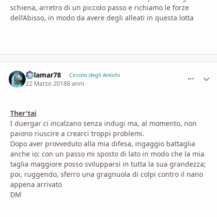
schiena, arretro di un piccolo passo e richiamo le forze
dell’Abisso, in modo da avere degli alleati in questa lotta
dalamar78
comment_
Stati
Circolo degli Antichi
22 Marzo 2018
8 anni
Ther'tai
I duergar ci incalzano senza indugi ma, al momento, non
paiono riuscire a crearci troppi problemi.
Dopo aver provveduto alla mia difesa, ingaggio battaglia
anche io: con un passo mi sposto di lato in modo che la mia
taglia maggiore posso svilupparsi in tutta la sua grandezza;
poi, ruggendo, sferro una gragnuola di colpi contro il nano
appena arrivato
DM