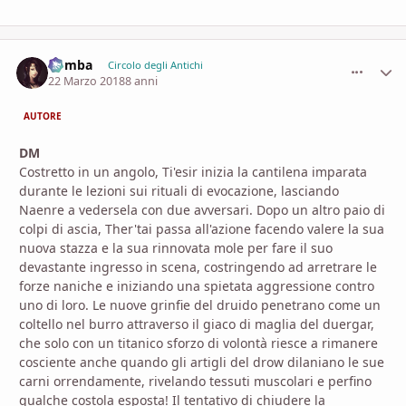
Bomba
comment_
Stati
Circolo degli Antichi
22 Marzo 2018
8 anni
AUTORE
DM
Costretto in un angolo, Ti'esir inizia la cantilena imparata
durante le lezioni sui rituali di evocazione, lasciando
Naenre a vedersela con due avversari. Dopo un altro paio di
colpi di ascia, Ther'tai passa all'azione facendo valere la sua
nuova stazza e la sua rinnovata mole per fare il suo
devastante ingresso in scena, costringendo ad arretrare le
forze naniche e iniziando una spietata aggressione contro
uno di loro. Le nuove grinfie del druido penetrano come un
coltello nel burro attraverso il giaco di maglia del duergar,
che solo con un titanico sforzo di volontà riesce a rimanere
cosciente anche quando gli artigli del drow dilaniano le sue
carni orrendamente, rivelando tessuti muscolari e perfino
qualche costola esposta! Il tentativo di chiudere la