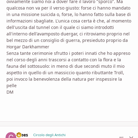
ovviamente siamo noi a dover fare il lavoro "sporco". Ma
qualcosa non va per il verso giusto: forse ci hanno mandato
in una missione suicida o, forse, lo hanno fatto sulla base di
informazioni sbagliate. L'unica cosa certa è che, al momento
dell'uscita dal tunnel con il quale ci siamo introdotti
all'interno dell'avamposto duergar, ci ritroviamo proprio nel
bel mezzo di un consiglio di guerra, presieduto proprio da
Horgar Darkhammer
Senza tante cerimonie sfrutto i poteri innati che ho appreso
nel corso degli anni trascorsi a contatto con la flora e la
fauna del sottosuolo: in meno di due secondi muto il mio
aspetto in quello di un massiccio quanto ributtante Troll,
poi invoco la benevolenza della natura per inspessire la
pelle
DM
Crees
comment_
Stati
Circolo degli Antichi