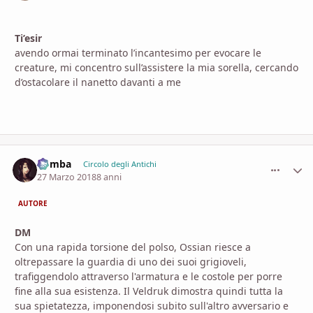
Ti’esir
avendo ormai terminato l’incantesimo per evocare le
creature, mi concentro sull’assistere la mia sorella, cercando
d’ostacolare il nanetto davanti a me
Bomba
comment_
Stati
Circolo degli Antichi
27 Marzo 2018
8 anni
AUTORE
DM
Con una rapida torsione del polso, Ossian riesce a
oltrepassare la guardia di uno dei suoi grigioveli,
trafiggendolo attraverso l'armatura e le costole per porre
fine alla sua esistenza. Il Veldruk dimostra quindi tutta la
sua spietatezza, imponendosi subito sull'altro avversario e