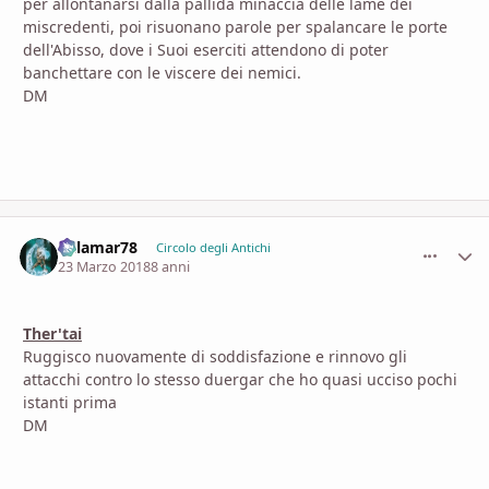
per allontanarsi dalla pallida minaccia delle lame dei
miscredenti, poi risuonano parole per spalancare le porte
dell'Abisso, dove i Suoi eserciti attendono di poter
banchettare con le viscere dei nemici.
DM
dalamar78
comment_
Stati
Circolo degli Antichi
23 Marzo 2018
8 anni
Ther'tai
Ruggisco nuovamente di soddisfazione e rinnovo gli
attacchi contro lo stesso duergar che ho quasi ucciso pochi
istanti prima
DM