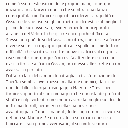
come fossero estensione delle proprie mani, i duergar
iniziano a incalzarvi in quella che sembra una danza
coreografata con l'unico scopo di uccidervi. La rapidità di
Ossian e le sue risorse gli permettono di gestire al meglio il
primo dei suoi avversari, evidentemente impreparato
all'anello del Veldruk che gli crea non poche difficoltà.
Stesso non può dirsi dell'assassino drow, che riesce a ferire
diverse volte il compagno giunto alle spalle per metterlo in
difficoltà, che si ritrova con tre nuove cicatrici sul corpo. La
reazione del duergar però non si fa attendere e un colpo
d'ascia ferisce al fianco Ossian, ora messo alle strette da un
avversario per lato.
Dall'altro lato del campo di battaglia la trasformazione di
Ther'tai sembra aver messo in allarme i nemici, dato che
uno dei killer duergar disingaggia Naenre e Ti'esir per
fornire supporto al suo compagno, che nonostante profondi
sbuffi e colpi violenti non sembra avere la meglio sul druido
in forma di troll, nemmeno nella sua posizione
avvantaggiata. I due rimanenti, fedeli agli ordini ricevuti, si
gettano su Naenre. Se da un lato la sua magia riesce a
bloccare il suo primo avverasario, il secondo sembra