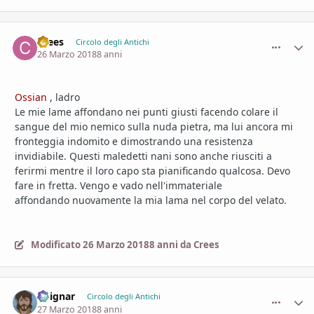
Crees
comment_
Stati
Circolo degli Antichi
26 Marzo 2018
8 anni
Ossian
, ladro
Le mie lame affondano nei punti giusti facendo colare il
sangue del mio nemico sulla nuda pietra, ma lui ancora mi
fronteggia indomito e dimostrando una resistenza
invidiabile. Questi maledetti nani sono anche riusciti a
ferirmi mentre il loro capo sta pianificando qualcosa. Devo
fare in fretta. Vengo e vado nell'immateriale
affondando nuovamente la mia lama nel corpo del velato.
Modificato
26 Marzo 2018
8 anni
da Crees
Voignar
comment_
Stati
Circolo degli Antichi
27 Marzo 2018
8 anni