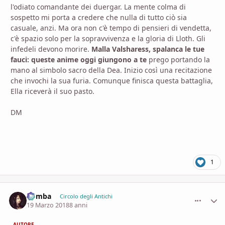
l'odiato comandante dei duergar. La mente colma di
sospetto mi porta a credere che nulla di tutto ciò sia
casuale, anzi. Ma ora non c'è tempo di pensieri di vendetta,
c'è spazio solo per la sopravvivenza e la gloria di Lloth. Gli
infedeli devono morire.
Malla Valsharess, spalanca le tue
fauci: queste anime oggi giungono a te
prego portando la
mano al simbolo sacro della Dea. Inizio così una recitazione
che invochi la sua furia. Comunque finisca questa battaglia,
Ella riceverà il suo pasto.
DM
1
Bomba
comment_
Stati
Circolo degli Antichi
19 Marzo 2018
8 anni
AUTORE