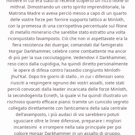
miniere in cui era stato di recente scoperto un ricco filone di
mithral. Dimostrando un certo spirito imprenditoriale, la
Matrona Madre vi aveva perciò messo a capo di un quarto
delle vostre forze per fornire supporto tattico ai Minloth,
con la promessa di una corrispettiva percentuale sul filone
di metallo minerario che sarebbe stato estratto una volta
riconquistato l’avamposto. Ciò che non vi aspettavate era la
fiera resistenza dei duergar, comandati dal famigerato
Horgar Darkhammer, celebre come combattente ma ancor
di più per la sua cocciutaggine. Vedendovi il Darkhammer,
reso cieco dalla cupidigia, ha quindi diretto personalmente
le opere di difesa contro l'assedio congiunto Minloth-
Jhul'Kal. Dopo tre giorni di stallo , in cui i difensori sono
riusciti a respingere ognuno dei vostri assalti, siete stati
perciò convocati dalla leader incaricata delle forze Minloth,
la secondogenita Ecneth, la quale vi ha quindi illustrato un
rischioso quanto efficace piano: tramite un cunicolo segreto
collegato direttamente con l’anticamera della sala centrale
dell'avamposto, i più audaci di voi sarebbero potuti
sgusciare oltre le linee difensive, preparare i migliori
incantesimi
e irrompere nella sala principale per poi
colpire Horgar Darkhammer in un assalto di gruppo,