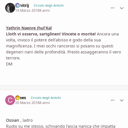
Dmitrij
comment_
Stati
Circolo degli Antichi
19 Marzo 2018
8 anni
Yathrin Naenre Jhul'Kal
Lloth vi osserva, sartglinen! Vincete o morite!
Ancora una
volta, invoco il potere dell'abisso e godo della sua
magnificenza. I miei occhi rancorosi si posano su questi
degeneri nani delle profondità. Presto assaggeranno il vero
terrore.
DM
Crees
comment_
Stati
Circolo degli Antichi
20 Marzo 2018
8 anni
Ossian
, ladro
Ruoto su me stesso, schivando l'ascia nanica che impatta