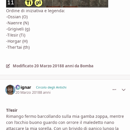
Ordine di iniziativa e legenda:
-Ossian (O)
-Naenre (N)
-Grigiveli (g)
-Ti’esir (Ti)
-Horgar (H)
-Ther’tai
(th)
Modificato
20 Marzo 2018
8 anni
da Bomba
Voignar
comment_
Stati
Circolo degli Antichi
20 Marzo 2018
8 anni
Ti’esir
Rimango fermo barcollando sulla mia gamba zoppa, mentre
con l’occhio buono guardo con orrore il maledetto nano
attaccare la mia sorella. Con un brivido di panico lungo la