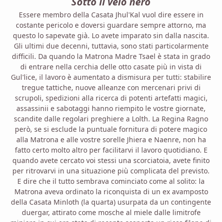
Sotto il velo nero
Essere membro della Casata Jhul'Kal vuol dire essere in
costante pericolo e doversi guardare sempre attorno, ma
questo lo sapevate già. Lo avete imparato sin dalla nascita.
Gli ultimi due decenni, tuttavia, sono stati particolarmente
difficili. Da quando la Matrona Madre Tsael è stata in grado
di entrare nella cerchia delle otto casate più in vista di
Gul'lice, il lavoro è aumentato a dismisura per tutti: stabilire
tregue tattiche, nuove alleanze con mercenari privi di
scrupoli, spedizioni alla ricerca di potenti artefatti magici,
assassinii e sabotaggi hanno riempito le vostre giornate,
scandite dalle regolari preghiere a Lolth. La Regina Ragno
però, se si esclude la puntuale fornitura di potere magico
alla Matrona e alle vostre sorelle Jhiera e Naenre, non ha
fatto certo molto altro per facilitarvi il lavoro quotidiano. E
quando avete cercato voi stessi una scorciatoia, avete finito
per ritrovarvi in una situazione più complicata del previsto.
E dire che il tutto sembrava cominciato come al solito: la
Matrona aveva ordinato la riconquista di un ex avamposto
della Casata Minloth (la quarta) usurpata da un contingente
duergar, attirato come mosche al miele dalle limitrofe