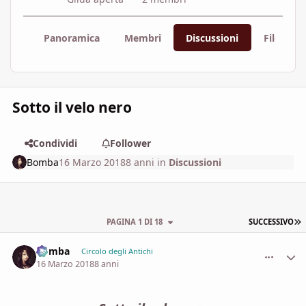
Panoramica
Membri
Discussioni
File
Sotto il velo nero
Condividi
Follower
Bomba
16 Marzo 2018
8 anni
in
Discussioni
U
PAGINA 1 DI 18
SUCCESSIVO
Bomba
comment_
Stati
Circolo degli Antichi
16 Marzo 2018
8 anni