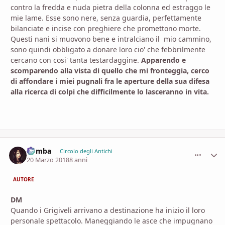
contro la fredda e nuda pietra della colonna ed estraggo le
mie lame. Esse sono nere, senza guardia, perfettamente
bilanciate e incise con preghiere che promettono morte.
Questi nani si muovono bene e intralciano il mio cammino,
sono quindi obbligato a donare loro cio' che febbrilmente
cercano con cosi' tanta testardaggine.
Apparendo e
scomparendo alla vista di quello che mi fronteggia, cerco
di affondare i miei pugnali fra le aperture della sua difesa
alla ricerca di colpi che difficilmente lo lasceranno in vita.
Bomba
comment_
Stati
Circolo degli Antichi
20 Marzo 2018
8 anni
AUTORE
DM
Quando i Grigiveli arrivano a destinazione ha inizio il loro
personale spettacolo. Maneggiando le asce che impugnano