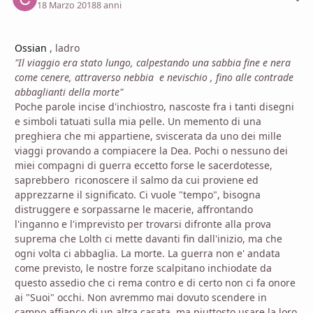
18 Marzo 2018
8 anni
Ossian
, ladro
"Il viaggio era stato lungo, calpestando una sabbia fine e nera
come cenere, attraverso nebbia e nevischio , fino alle contrade
abbaglianti della morte"
Poche parole incise d'inchiostro, nascoste fra i tanti disegni
e simboli tatuati sulla mia pelle. Un memento di una
preghiera che mi appartiene, sviscerata da uno dei mille
viaggi provando a compiacere la Dea. Pochi o nessuno dei
miei compagni di guerra eccetto forse le sacerdotesse,
saprebbero riconoscere il salmo da cui proviene ed
apprezzarne il significato. Ci vuole "tempo", bisogna
distruggere e sorpassarne le macerie, affrontando
l'inganno e l'imprevisto per trovarsi difronte alla prova
suprema che Lolth ci mette davanti fin dall'inizio, ma che
ogni volta ci abbaglia. La morte. La guerra non e' andata
come previsto, le nostre forze scalpitano inchiodate da
questo assedio che ci rema contro e di certo non ci fa onore
ai "Suoi" occhi. Non avremmo mai dovuto scendere in
campo affianco di un altra casata, ma piuttosto usare la loro