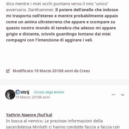
dico mentre i miei occhi puntano verso il mio "unico"
avversario. Darkhammer.
Il potere dell'anello che indosso
mi trasporta nell'etereo e mentre probabilmente appaio
come un anima ultraterrena che appare e scompare su
questo nostro mondo di tenebra che adesso mi appare
grigio e distante, scivolo guardingo lontano dai miei
compagni con l'intenzione di aggirare i veli.
Modificato
19 Marzo 2018
8 anni
da Crees
Dmitrij
comment_
Stati
Circolo degli Antichi
19 Marzo 2018
8 anni
Yathrin Naenre Jhul'kal
In bocca al nemico. Le preziose informazioni della
sacerdotessa Minloth ci hanno condotte faccia a faccia con