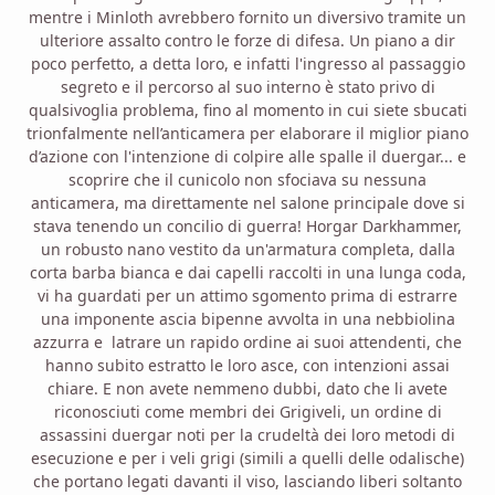
mentre i Minloth avrebbero fornito un diversivo tramite un
ulteriore assalto contro le forze di difesa. Un piano a dir
poco perfetto, a detta loro, e infatti l'ingresso al passaggio
segreto e il percorso al suo interno è stato privo di
qualsivoglia problema, fino al momento in cui siete sbucati
trionfalmente nell’anticamera per elaborare il miglior piano
d’azione con l'intenzione di colpire alle spalle il duergar... e
scoprire che il cunicolo non sfociava su nessuna
anticamera, ma direttamente nel salone principale dove si
stava tenendo un concilio di guerra! Horgar Darkhammer,
un robusto nano vestito da un'armatura completa, dalla
corta barba bianca e dai capelli raccolti in una lunga coda,
vi ha guardati per un attimo sgomento prima di estrarre
una imponente ascia bipenne avvolta in una nebbiolina
azzurra e latrare un rapido ordine ai suoi attendenti, che
hanno subito estratto le loro asce, con intenzioni assai
chiare. E non avete nemmeno dubbi, dato che li avete
riconosciuti come membri dei Grigiveli, un ordine di
assassini duergar noti per la crudeltà dei loro metodi di
esecuzione e per i veli grigi (simili a quelli delle odalische)
che portano legati davanti il viso, lasciando liberi soltanto