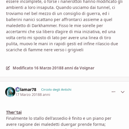
essere incomplete, o forse i nanerottoli hanno modificato gli
ambienti a loro insaputa. Quando usciamo dai tunnel, ci
troviamo nel bel mezzo di un consiglio di guerra, ed i
ballerini nanici scattano per affrontarci assieme a quel
maledetto di Darkhammer. Fisso le mie sorelle per
accertarmi che sia libero d’agire di mia iniziativa, ed una
volta certo mi sposto di lato per avere una linea di tiro
pulita, muovo le mani in rapidi gesti ed infine rilascio due
scariche di fiamme nere verso i grigiveli
Modificato
16 Marzo 2018
8 anni
da Voignar
dalamar78
comment_
Stati
Circolo degli Antichi
17 Marzo 2018
8 anni
Ther'tai
Finalmente lo stallo dell'assedio è finito e un piano per
avere ragione dei maledetti duergar prende forma;