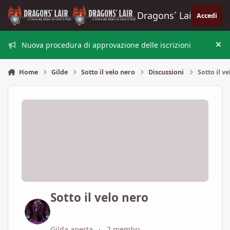
Vai al contenuto
Dragons´ Lair
Accedi
Nuova procedura di approvazione delle iscrizioni
Nas
Home
Gilde
Sotto il velo nero
Discussioni
Sotto il v
Sotto il velo nero
Gilda aperta
2 membri