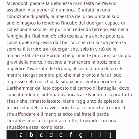
facendogli pagare la debolezza manifesta nell'averlo
assaltato in superiorità numerica. E infatti, in una
condizione di parità, la maestria del drow unita al suo
anello magico lo rendono l'incubo del duergar, capace di
collezionare solo ferite pur non cedendo terreno. Ma nella
famiglia Jhul'Kal non c'è solo tecnica, ma anche potenza,
come quella espressa da Ther'tai, che con la sua potenza
semina il terrore tra i duergar che, solo in virtù delle
minacce latrate da Horgar, che promette punizioni assai più
gravi della morte, riescono a mantenere la posizione e
impedire l'avanzata del druido, al costo di uno di loro. E
mentre Horgar sembra più che mai pronto a fare il suo
ingresso nella mischia, la situazione sembra arridere al
Darkhammer dal lato opposto del campo di battaglia, dove i
suoi attendenti continuano a incalzare Naenre e soprattutto
Ti'esir che, rimasto isolato, viene raggiunto da spietati e
feroci colpi del suo avversario. Le asce naniche trovano di
che affondare e il meno atletico dei fratelli perde
l'incantesimo su cui puntava tutto, trovandosi in una
situazione assai complicata.