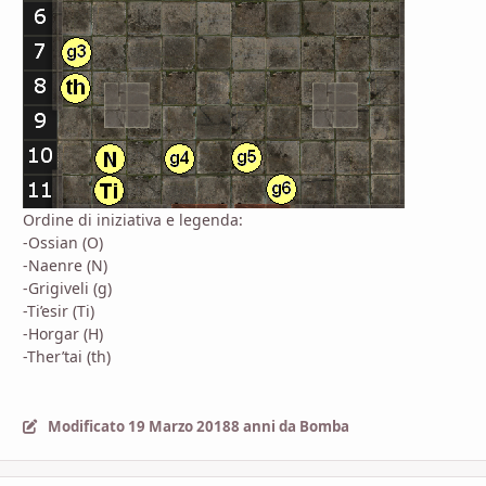
Ordine di iniziativa e legenda:
-Ossian (O)
-Naenre (N)
-Grigiveli (g)
-Ti’esir (Ti)
-Horgar (H)
-Ther’tai
(th)
Modificato
19 Marzo 2018
8 anni
da Bomba