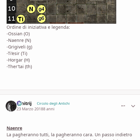
Ordine di iniziativa e legenda:
-Ossian (O)
-Naenre (N)
-Grigiveli (g)
-Ti’esir (Ti)
-Horgar (H)
-Ther’tai
(th)
Dmitrij
comment_
Stati
Circolo degli Antichi
23 Marzo 2018
8 anni
Naenre
La pagheranno tutti, la pagheranno cara. Un passo indietro