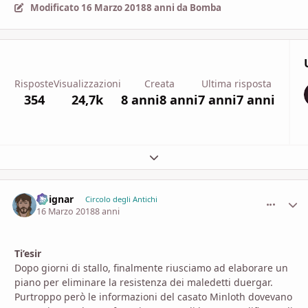
Modificato
16 Marzo 2018
8 anni
da Bomba
Risposte
Visualizzazioni
Creata
Ultima risposta
354
24,7k
8 anni
8 anni
7 anni
7 anni
Espandi panoramica del topic
Voignar
comment_
Stati
Circolo degli Antichi
16 Marzo 2018
8 anni
Ti’esir
Dopo giorni di stallo, finalmente riusciamo ad elaborare un
piano per eliminare la resistenza dei maledetti duergar.
Purtroppo però le informazioni del casato Minloth dovevano