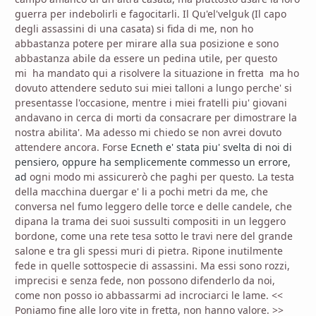
guerra per indebolirli e fagocitarli. Il Qu'el'velguk (Il capo
degli assassini di una casata) si fida di me, non ho
abbastanza potere per mirare alla sua posizione e sono
abbastanza abile da essere un pedina utile, per questo
mi ha mandato qui a risolvere la situazione in fretta ma ho
dovuto attendere seduto sui miei talloni a lungo perche' si
presentasse l'occasione, mentre i miei fratelli piu' giovani
andavano in cerca di morti da consacrare per dimostrare la
nostra abilita'. Ma adesso mi chiedo se non avrei dovuto
attendere ancora. Forse
Ecneth e' stata piu' svelta di noi di
pensiero, oppure ha semplicemente commesso un errore,
ad
ogni modo mi assicurerò che paghi per questo. La testa
della macchina duergar e' li a pochi metri da me, che
conversa nel fumo leggero delle torce e delle candele, che
dipana la trama dei suoi sussulti compositi in un leggero
bordone, come una rete tesa sotto le travi nere del grande
salone e tra gli spessi muri di pietra. Ripone inutilmente
fede in quelle sottospecie di assassini. Ma essi sono rozzi,
imprecisi e senza fede, non possono difenderlo da noi,
come non posso io abbassarmi ad incrociarci le lame. <<
Poniamo fine alle loro vite in fretta, non hanno valore. >>