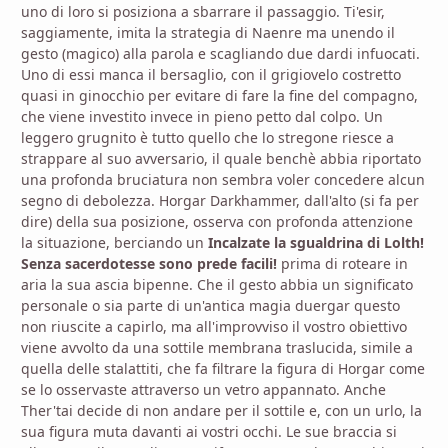
uno di loro si posiziona a sbarrare il passaggio. Ti'esir,
saggiamente, imita la strategia di Naenre ma unendo il
gesto (magico) alla parola e scagliando due dardi infuocati.
Uno di essi manca il bersaglio, con il grigiovelo costretto
quasi in ginocchio per evitare di fare la fine del compagno,
che viene investito invece in pieno petto dal colpo. Un
leggero grugnito è tutto quello che lo stregone riesce a
strappare al suo avversario, il quale benchè abbia riportato
una profonda bruciatura non sembra voler concedere alcun
segno di debolezza. Horgar Darkhammer, dall'alto (si fa per
dire) della sua posizione, osserva con profonda attenzione
la situazione, berciando un
Incalzate la sgualdrina di Lolth!
Senza sacerdotesse sono prede facili!
prima di roteare in
aria la sua ascia bipenne. Che il gesto abbia un significato
personale o sia parte di un'antica magia duergar questo
non riuscite a capirlo, ma all'improvviso il vostro obiettivo
viene avvolto da una sottile membrana traslucida, simile a
quella delle stalattiti, che fa filtrare la figura di Horgar come
se lo osservaste attraverso un vetro appannato. Anche
Ther'tai decide di non andare per il sottile e, con un urlo, la
sua figura muta davanti ai vostri occhi. Le sue braccia si