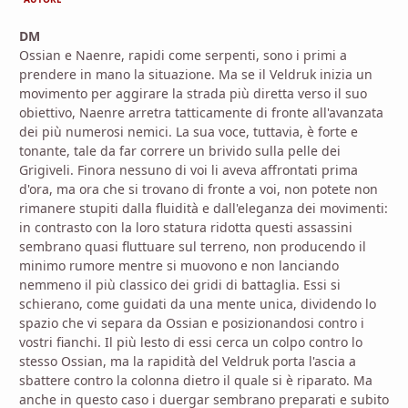
DM
Ossian e Naenre, rapidi come serpenti, sono i primi a
prendere in mano la situazione. Ma se il Veldruk inizia un
movimento per aggirare la strada più diretta verso il suo
obiettivo, Naenre arretra tatticamente di fronte all'avanzata
dei più numerosi nemici. La sua voce, tuttavia, è forte e
tonante, tale da far correre un brivido sulla pelle dei
Grigiveli. Finora nessuno di voi li aveva affrontati prima
d'ora, ma ora che si trovano di fronte a voi, non potete non
rimanere stupiti dalla fluidità e dall'eleganza dei movimenti:
in contrasto con la loro statura ridotta questi assassini
sembrano quasi fluttuare sul terreno, non producendo il
minimo rumore mentre si muovono e non lanciando
nemmeno il più classico dei gridi di battaglia. Essi si
schierano, come guidati da una mente unica, dividendo lo
spazio che vi separa da Ossian e posizionandosi contro i
vostri fianchi. Il più lesto di essi cerca un colpo contro lo
stesso Ossian, ma la rapidità del Veldruk porta l'ascia a
sbattere contro la colonna dietro il quale si è riparato. Ma
anche in questo caso i duergar sembrano preparati e subito