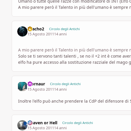
Umano o tutte quelle razze con modificatore di INT (Elfo Gr
A mio parere però il Talento in più dell'umano è sempre 
chacho2
Circolo degli Antichi
15 Agosto 2011
14 anni
A mio parere però il Talento in più dell'umano è sempre 
Solo se ti servono tanti talenti , se no il +2 int è come ave
elfo ha pure accesso alla sostituzione razziale del mago g
Mornaur
Circolo degli Antichi
15 Agosto 2011
14 anni
Inoltre l'elfo può anche prendere la CdP del difensore di
Heaven or Hell
Circolo degli Antichi
15 Agosto 2011
14 anni