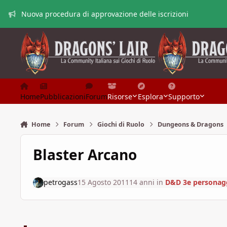
Vai al contenuto
Nuova procedura di approvazione delle iscrizioni
Home
Pubblicazioni
Forum
Risorse
Esplora
Supporto
Home
Forum
Giochi di Ruolo
Dungeons & Dragons
Blaster Arcano
petrogass
15 Agosto 2011
14 anni
in
D&D 3e personagg