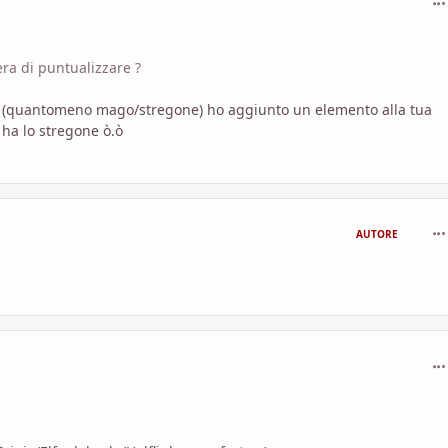
'era di puntualizzare ?
ter (quantomeno mago/stregone) ho aggiunto un elemento alla tua
 ha lo stregone ò.ò
com
AUTORE
com