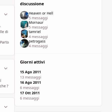
discussione
ment_628943
Statistiche Autore
Heaven or Hell
5 messaggi
Mornaur
e
5 messaggi
tamriel
le di
4 messaggi
petrogass
 Parto
4 messaggi
Giorni attivi
ment_628948
Statistiche Autore
15 Ago 2011
13 messaggi
l
16 Ago 2011
che ?
6 messaggi
17 Ott 2011
6 messaggi
ment_628952
Statistiche Autore