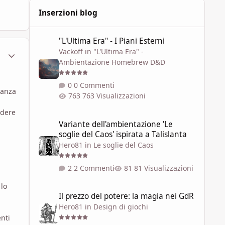
Inserzioni blog
"L'Ultima Era" - I Piani Esterni
"L'Ultima Era" - I Piani Esterni
Vackoff
in
"L'Ultima Era" -
ment_628955
Statistiche Autore
Ambientazione Homebrew D&D
0 Commenti
tanza
763 Visualizzazioni
edere
Variante dell'ambientazione 'Le soglie del Caos' ispirata a 
Variante dell'ambientazione 'Le
soglie del Caos' ispirata a Talislanta
Hero81
in
Le soglie del Caos
2 Commenti
81 Visualizzazioni
 lo
Il prezzo del potere: la magia nei GdR
Il prezzo del potere: la magia nei GdR
Hero81
in
Design di giochi
nti