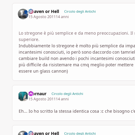
Heaven or Hell
Circolo degli Antichi
15 Agosto 2011
14 anni
Lo stregone è più semplice e da meno preoccupazioni. Il 
superiore.
Indubbiamente lo stregone è molto più semplice da impar
incantesimi conosciuti, io però sono daccordo con tamriel
cambiare build non avendo i pochi incantesimi conosciuti d
più difficile da risistemare ma cmq meglio poter mettere
essere un glass cannon)
Mornaur
Circolo degli Antichi
15 Agosto 2011
14 anni
Eh... Io ho scritto la stessa identica cosa :c che bisogno c
Heaven or Hell
Circolo degli Antichi