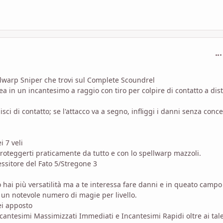
com
llwarp Sniper che trovi sul Complete Scoundrel
ea in un incantesimo a raggio con tiro per colpire di contatto a dis
isci di contatto; se l'attacco va a segno, infliggi i danni senza conc
 7 veli
proteggerti praticamente da tutto e con lo spellwarp mazzoli.
sitore del Fato 5/Stregone 3
ai più versatilità ma a te interessa fare danni e in queato campo
un notevole numero di magie per livello.
ei apposto
ncantesimi Massimizzati Immediati e Incantesimi Rapidi oltre ai tale