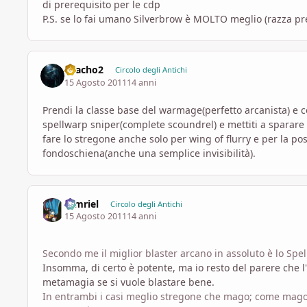
di prerequisito per le cdp
P.S. se lo fai umano Silverbrow è MOLTO meglio (razza p
chacho2
Circolo degli Antichi
15 Agosto 2011
14 anni
Prendi la classe base del warmage(perfetto arcanista) e c
spellwarp sniper(complete scoundrel) e mettiti a sparare
fare lo stregone anche solo per wing of flurry e per la pos
fondoschiena(anche una semplice invisibilità).
tamriel
Circolo degli Antichi
15 Agosto 2011
14 anni
Secondo me il miglior blaster arcano in assoluto è lo Spe
Insomma, di certo è potente, ma io resto del parere che l
metamagia se si vuole blastare bene.
In entrambi i casi meglio stregone che mago; come mago h