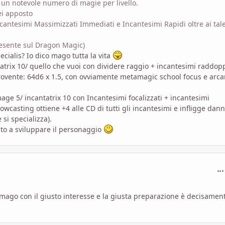
un notevole numero di magie per livello.
ei apposto
ncantesimi Massimizzati Immediati e Incantesimi Rapidi oltre ai tale
resente sul Dragon Magic)
cialis? Io dico mago tutta la vita
atrix 10/ quello che vuoi con dividere raggio + incantesimi raddopp
o rovente: 64d6 x 1.5, con ovviamente metamagic school focus e arc
age 5/ incantatrix 10 con Incantesimi focalizzati + incantesimi
nowcasting ottiene +4 alle CD di tutti gli incantesimi e infligge dann
si specializza).
uto a sviluppare il personaggio
com
mago con il giusto interesse e la giusta preparazione è decisamen