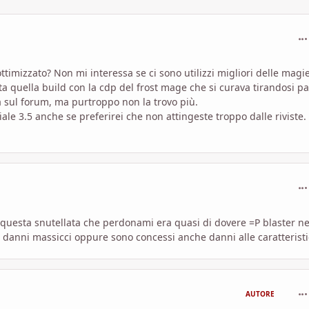
com
timizzato? Non mi interessa se ci sono utilizzi migliori delle magi
a quella build con la cdp del frost mage che si curava tirandosi pal
a sul forum, ma purtroppo non la trovo più.
ale 3.5 anche se preferirei che non attingeste troppo dalle riviste.
com
e questa snutellata che perdonami era quasi di dovere =P blaster ne
 danni massicci oppure sono concessi anche danni alle caratteristi
com
AUTORE