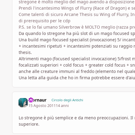
stregone è molto meglio del mago avendo a disposizione 
Prendi l'incantesimo Wings of Flurry (Race of Dragon) e s
Come talenti di sicuro Arcane Thesis su Wing of Flurry, I
di prerequisito per le cdp
P.S. se lo fai umano Silverbrow è MOLTO meglio (razza p
Da quando lo stregone ha più slot di un mago focused spe
Una build mago focused specialist (invocazione) 5/ incant
+ incantesimi ripetuti + incantesimi potenziati su raggi
thesis.
Altrimenti mago (focused specialist invocazione) 5/frost m
focalizzati superiori + cold focus + greater cold focus + s
anche alle creature immuni al freddo (elemento nel quale 
Una letta alla guida che ho in firma potrebbe essere d'ai
Mornaur
Circolo degli Antichi
15 Agosto 2011
14 anni
Lo stregone è più semplice e da meno preoccupazioni. Il 
superiore.