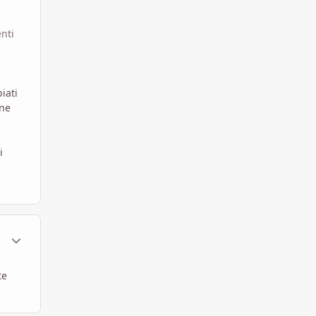
nti
iati
ane
i
ment_628975
Statistiche Autore
te