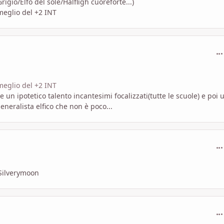
igio/Elfo del sole/Halfligh cuoreforte...)
meglio del +2 INT
com
meglio del +2 INT
re un ipotetico talento incantesimi focalizzati(tutte le scuole) e poi 
eneralista elfico che non è poco...
com
 Silverymoon
com