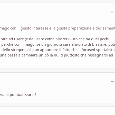
com
mago con il giusto interesse e la giusta preparazione è decisamen
are ad usare (e da usare come blaster) visto che ha quei pochi
 perchè con il mago, se un giorno si sarà annoiato di blastare, pot
ello stregone (si può appuntare il fatto che il focused specialist s
 una pezza e cambiare un pò la build piuttosto che rassegnarsi ad
com
'era di puntualizzare ?
com