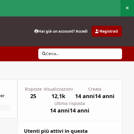
Nas
Hai già un account? Accedi
Registrati
Cerca...
Risposte
Visualizzazioni
Creata
25
12,1k
14 anni
14 anni
wer
Ultima risposta
14 anni
14 anni
Utenti più attivi in questa