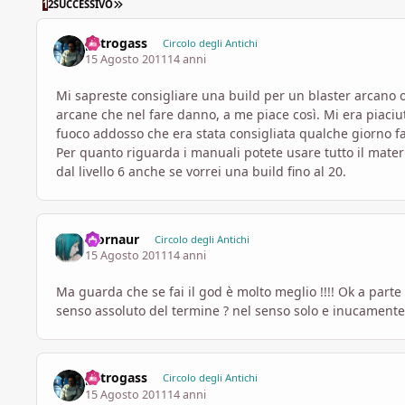
ULTIMA PAGINA
1
2
SUCCESSIVO
petrogass
Circolo degli Antichi
15 Agosto 2011
14 anni
Mi sapreste consigliare una build per un blaster arcano ot
arcane che nel fare danno, a me piace così. Mi era piaciut
fuoco addosso che era stata consigliata qualche giorno f
Per quanto riguarda i manuali potete usare tutto il materi
dal livello 6 anche se vorrei una build fino al 20.
Mornaur
Circolo degli Antichi
15 Agosto 2011
14 anni
Ma guarda che se fai il god è molto meglio !!!! Ok a part
senso assoluto del termine ? nel senso solo e inucamente
petrogass
Circolo degli Antichi
15 Agosto 2011
14 anni