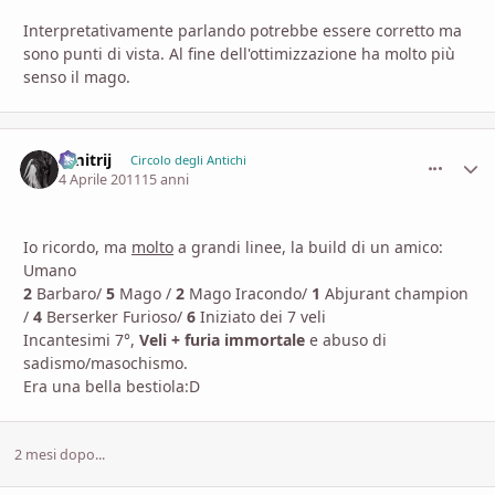
Interpretativamente parlando potrebbe essere corretto ma
sono punti di vista. Al fine dell'ottimizzazione ha molto più
senso il mago.
Dmitrij
comment_
Stati
Circolo degli Antichi
4 Aprile 2011
15 anni
Io ricordo, ma
molto
a grandi linee, la build di un amico:
Umano
2
Barbaro/
5
Mago /
2
Mago Iracondo/
1
Abjurant champion
/
4
Berserker Furioso/
6
Iniziato dei 7 veli
Incantesimi 7°,
Veli + furia immortale
e abuso di
sadismo/masochismo.
Era una bella bestiola:D
2 mesi dopo...