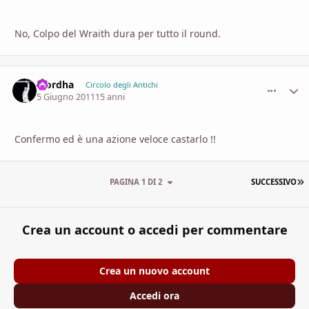
No, Colpo del Wraith dura per tutto il round.
Mordha
comment_
Stati
Circolo degli Antichi
5 Giugno 2011
15 anni
Confermo ed è una azione veloce castarlo !!
U
PAGINA 1 DI 2
SUCCESSIVO
Crea un account o accedi per commentare
Crea un nuovo account
Accedi ora