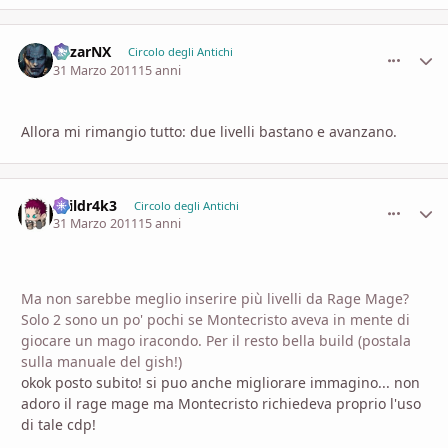
MizarNX
comment_
Stati
Circolo degli Antichi
31 Marzo 2011
15 anni
Allora mi rimangio tutto: due livelli bastano e avanzano.
3vildr4k3
comment_
Stati
Circolo degli Antichi
31 Marzo 2011
15 anni
Ma non sarebbe meglio inserire più livelli da Rage Mage?
Solo 2 sono un po' pochi se Montecristo aveva in mente di
giocare un mago iracondo. Per il resto bella build (postala
sulla manuale del gish!)
okok posto subito! si puo anche migliorare immagino... non
adoro il rage mage ma Montecristo richiedeva proprio l'uso
di tale cdp!