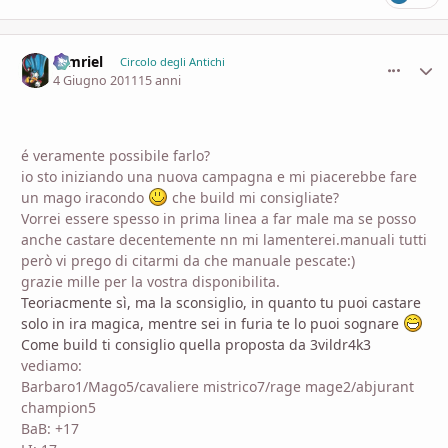
tamriel
comment_
Stati
Circolo degli Antichi
4 Giugno 2011
15 anni
é veramente possibile farlo?
io sto iniziando una nuova campagna e mi piacerebbe fare
un mago iracondo
che build mi consigliate?
Vorrei essere spesso in prima linea a far male ma se posso
anche castare decentemente nn mi lamenterei.manuali tutti
però vi prego di citarmi da che manuale pescate:)
grazie mille per la vostra disponibilita.
Teoriacmente sì, ma la sconsiglio, in quanto tu puoi castare
solo in ira magica, mentre sei in furia te lo puoi sognare
Come build ti consiglio quella proposta da 3vildr4k3
vediamo:
Barbaro1/Mago5/cavaliere mistrico7/rage mage2/abjurant
champion5
BaB: +17