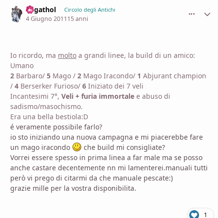
Ragathol
comment_
Stati
Circolo degli Antichi
4 Giugno 2011
15 anni
Io ricordo, ma
molto
a grandi linee, la build di un amico:
Umano
2
Barbaro/
5
Mago /
2
Mago Iracondo/
1
Abjurant champion
/
4
Berserker Furioso/
6
Iniziato dei 7 veli
Incantesimi 7°,
Veli + furia immortale
e abuso di
sadismo/masochismo.
Era una bella bestiola:D
é veramente possibile farlo?
io sto iniziando una nuova campagna e mi piacerebbe fare
un mago iracondo
che build mi consigliate?
Vorrei essere spesso in prima linea a far male ma se posso
anche castare decentemente nn mi lamenterei.manuali tutti
però vi prego di citarmi da che manuale pescate:)
grazie mille per la vostra disponibilita.
1