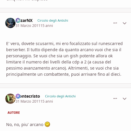
MizarNX
comment_
Stati
Circolo degli Antichi
31 Marzo 2011
15 anni
E' vero, dovete scusarmi, mi ero focalizzato sul runescarred
berserker. Il tutto dipende da quanto arcano vuoi che sia il
personaggio. Se vuoi che sia un gish potente allora ok
limitare il numero dei livelli della cdp a 2 (a causa del
pessimo avanzamento arcano). Altrimenti, se vuoi che sia
principalmente un combattente, puoi arrivare fino al dieci.
Montecristo
comment_
Stati
Circolo degli Antichi
31 Marzo 2011
15 anni
AUTORE
No, no, piu' arcano