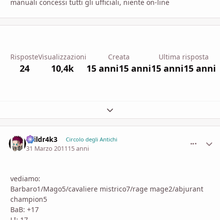
manuali concessi tutti gli ufficiali, niente on-line
Risposte
Visualizzazioni
Creata
Ultima risposta
24
10,4k
15 anni
15 anni
15 anni
15 anni
Espandi panoramica del topic
3vildr4k3
comment_
Stati
Circolo degli Antichi
31 Marzo 2011
15 anni
vediamo:
Barbaro1/Mago5/cavaliere mistrico7/rage mage2/abjurant
champion5
BaB: +17
LI: 17