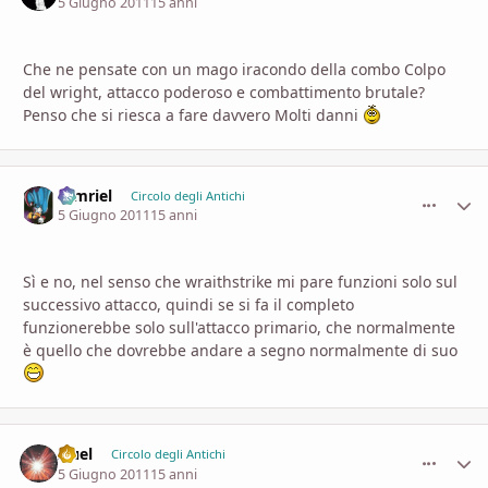
5 Giugno 2011
15 anni
Che ne pensate con un mago iracondo della combo Colpo
del wright, attacco poderoso e combattimento brutale?
Penso che si riesca a fare davvero Molti danni
tamriel
comment_
Stati
Circolo degli Antichi
5 Giugno 2011
15 anni
Sì e no, nel senso che wraithstrike mi pare funzioni solo sul
successivo attacco, quindi se si fa il completo
funzionerebbe solo sull'attacco primario, che normalmente
è quello che dovrebbe andare a segno normalmente di suo
Iruel
comment_
Stati
Circolo degli Antichi
5 Giugno 2011
15 anni