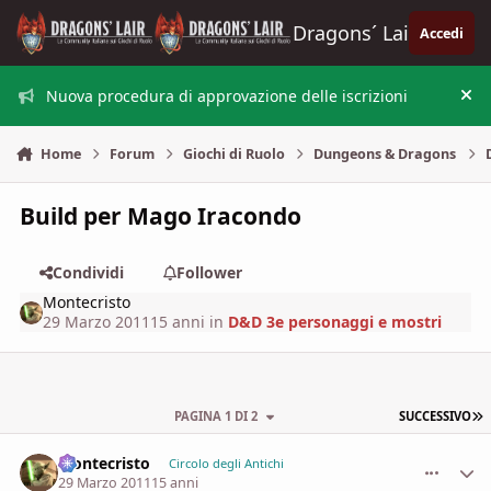
Vai al contenuto
Dragons´ Lair
Accedi
Nuova procedura di approvazione delle iscrizioni
Nas
Home
Forum
Giochi di Ruolo
Dungeons & Dragons
Build per Mago Iracondo
Condividi
Follower
Montecristo
29 Marzo 2011
15 anni
in
D&D 3e personaggi e mostri
U
PAGINA 1 DI 2
SUCCESSIVO
Montecristo
comment_
Stati
Circolo degli Antichi
29 Marzo 2011
15 anni