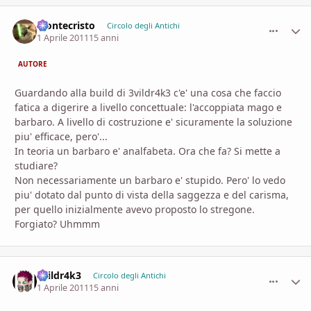
Montecristo
comment_
Stati
Circolo degli Antichi
1 Aprile 2011
15 anni
AUTORE
Guardando alla build di 3vildr4k3 c'e' una cosa che faccio
fatica a digerire a livello concettuale: l'accoppiata mago e
barbaro. A livello di costruzione e' sicuramente la soluzione
piu' efficace, pero'...
In teoria un barbaro e' analfabeta. Ora che fa? Si mette a
studiare?
Non necessariamente un barbaro e' stupido. Pero' lo vedo
piu' dotato dal punto di vista della saggezza e del carisma,
per quello inizialmente avevo proposto lo stregone.
Forgiato? Uhmmm
3vildr4k3
comment_
Stati
Circolo degli Antichi
1 Aprile 2011
15 anni