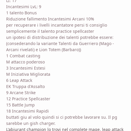
LI: 17
Incantesimi LvL: 9
1 talento Bonus
Riduzione fallimento Incantesimi Arcani 10%
per recuperare i livelli incantatore persi ti consiglio
semplicemente il talento practice spellcaster
un ipotesi di distribuzione dei talenti potrebbe essere:
(consederando la variante Talenti da Guerriero (Mago -
Arcani rivelati) e Lion Totem (Barbaro))
1 Combat casting
M attacco poderoso
3 Incantesimi Estesi
M Iniziativa Migliorata
6 Leap Attack
EK Truppa d'Assalto
9 Arcane Strike
12 Practice Spellcaster
15 Battle Jump
18 Incantesimi Rapidi
buttati giu al volo quindi si ci potrebbe lavorare su. Il pg
sarebbe un gish charger.
L'abjurant champion lo trovi nel complete mage, leap attack