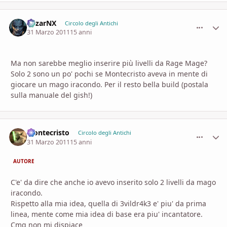
MizarNX
comment_
Stati
Circolo degli Antichi
31 Marzo 2011
15 anni
Ma non sarebbe meglio inserire più livelli da Rage Mage?
Solo 2 sono un po' pochi se Montecristo aveva in mente di
giocare un mago iracondo. Per il resto bella build (postala
sulla manuale del gish!)
Montecristo
comment_
Stati
Circolo degli Antichi
31 Marzo 2011
15 anni
AUTORE
C'e' da dire che anche io avevo inserito solo 2 livelli da mago
iracondo.
Rispetto alla mia idea, quella di 3vildr4k3 e' piu' da prima
linea, mente come mia idea di base era piu' incantatore.
Cmq non mi dispiace