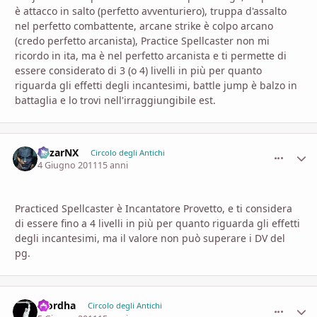
è attacco in salto (perfetto avventuriero), truppa d'assalto
nel perfetto combattente, arcane strike è colpo arcano
(credo perfetto arcanista), Practice Spellcaster non mi
ricordo in ita, ma è nel perfetto arcanista e ti permette di
essere considerato di 3 (o 4) livelli in più per quanto
riguarda gli effetti degli incantesimi, battle jump è balzo in
battaglia e lo trovi nell'irraggiungibile est.
MizarNX
comment_
Stati
Circolo degli Antichi
4 Giugno 2011
15 anni
Practiced Spellcaster è Incantatore Provetto, e ti considera
di essere fino a 4 livelli in più per quanto riguarda gli effetti
degli incantesimi, ma il valore non può superare i DV del
pg.
Mordha
comment_
Stati
Circolo degli Antichi