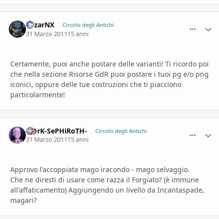
MizarNX
comment_
Stati
Circolo degli Antichi
31 Marzo 2011
15 anni
Certamente, puoi anche postare delle varianti! Ti ricordo poi
che nella sezione Risorse GdR puoi postare i tuoi pg e/o png
iconici, oppure delle tue costruzioni che ti piacciono
particolarmente!
D@rK-SePHiRoTH-
comment_
Stati
Circolo degli Antichi
31 Marzo 2011
15 anni
Approvo l'accoppiata mago iracondo - mago selvaggio.
Che ne diresti di usare come razza il Forgiato? (è immune
all'affaticamento) Aggiungendo un livello da Incantaspade,
magari?