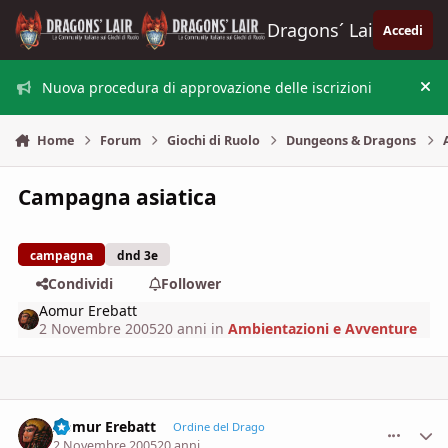
Vai al contenuto
Dragons´ Lair
Accedi
Nuova procedura di approvazione delle iscrizioni
Nas
Home
Forum
Giochi di Ruolo
Dungeons & Dragons
Campagna asiatica
campagna
dnd 3e
Condividi
Follower
Aomur Erebatt
2 Novembre 2005
20 anni
in
Ambientazioni e Avventure
Aomur Erebatt
comment_
Stati
Ordine del Drago
2 Novembre 2005
20 anni