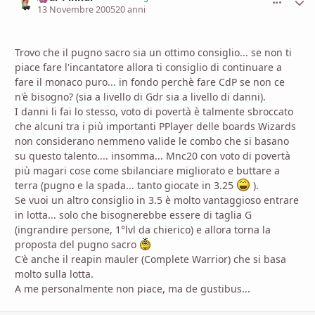
13 Novembre 2005
20 anni
Trovo che il pugno sacro sia un ottimo consiglio... se non ti
piace fare l'incantatore allora ti consiglio di continuare a
fare il monaco puro... in fondo perchè fare CdP se non ce
n'è bisogno? (sia a livello di Gdr sia a livello di danni).
I danni li fai lo stesso, voto di povertà è talmente sbroccato
che alcuni tra i più importanti PPlayer delle boards Wizards
non considerano nemmeno valide le combo che si basano
su questo talento.... insomma... Mnc20 con voto di povertà
più magari cose come sbilanciare migliorato e buttare a
terra (pugno e la spada... tanto giocate in 3.25
).
Se vuoi un altro consiglio in 3.5 è molto vantaggioso entrare
in lotta... solo che bisognerebbe essere di taglia G
(ingrandire persone, 1°lvl da chierico) e allora torna la
proposta del pugno sacro
C'è anche il reapin mauler (Complete Warrior) che si basa
molto sulla lotta.
A me personalmente non piace, ma de gustibus...