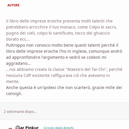
AUTORE
il libro delle imprese eroiche presenta molti talenti che
potrebbero arricchire il tuo monaco, come Colpo ki sacro,
pugno dei cieli, colpo ki santificato, tocco del ghiaccio
dorato ecc...
Pultroppo non conosco molto bene questi talenti perchè il
libro delle imprese eroiche l'ho in inglese, comunque andrò
ad appronfondire l'argomento e vedrò se codesti mi
aggradano...
...noi abbiamo creato la classe "Maestro del Tai-Chi", perchè
nessuna CdP esistente raffigurava ciò che avevamo in
mente.
Anche questa è un'ipotesi che non scarterò, grazie mille dei
consigli.
2 settimane dopo...
Azar Pinkur
comment_
Stati
Circolo degli Antichi