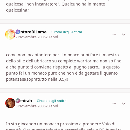
qualcosa "non incantatore". Qualcuno ha in mente
qualcosina?
CantoreDiLama
comment_
Stati
Circolo degli Antichi
2 Novembre 2005
20 anni
come non incantantore per il monaco puoi fare il maestro
dello stile dell'ubricaco su complete warrior ma non so fino
a che punto ti conviene rispetto al pugno sacro... a questo
punto fai un monaco puro che non è da gettare il quanto
potenza!!!(sopratutto nella 3.5)!!
Samirah
comment_
Stati
Circolo degli Antichi
5 Novembre 2005
20 anni
Io sto giocando un monaco prossimo a prendere Voto di
povertà. Ora questo talento è accessibile solo a PG buoni (a