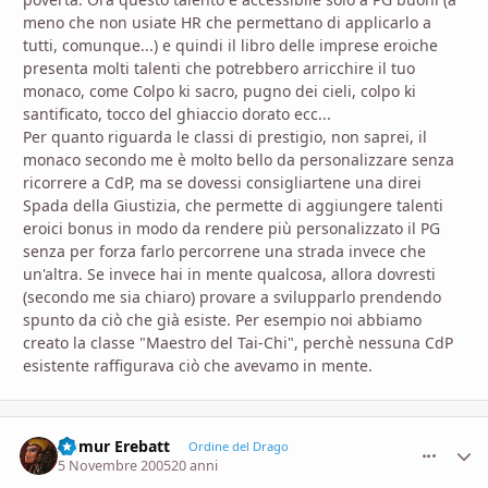
meno che non usiate HR che permettano di applicarlo a
tutti, comunque...) e quindi il libro delle imprese eroiche
presenta molti talenti che potrebbero arricchire il tuo
monaco, come Colpo ki sacro, pugno dei cieli, colpo ki
santificato, tocco del ghiaccio dorato ecc...
Per quanto riguarda le classi di prestigio, non saprei, il
monaco secondo me è molto bello da personalizzare senza
ricorrere a CdP, ma se dovessi consigliartene una direi
Spada della Giustizia, che permette di aggiungere talenti
eroici bonus in modo da rendere più personalizzato il PG
senza per forza farlo percorrene una strada invece che
un'altra. Se invece hai in mente qualcosa, allora dovresti
(secondo me sia chiaro) provare a svilupparlo prendendo
spunto da ciò che già esiste. Per esempio noi abbiamo
creato la classe "Maestro del Tai-Chi", perchè nessuna CdP
esistente raffigurava ciò che avevamo in mente.
Aomur Erebatt
comment_
Stati
Ordine del Drago
5 Novembre 2005
20 anni