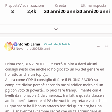
Risposte
Visualizzazioni
Creata
Ultima risposta
8
2,4k
20 anni
20 anni
20 anni
20 anni
Espandi panoramica del topic
CantoreDiLama
comment_
Stati
Circolo degli Antichi
2 Novembre 2005
20 anni
Prima cosa,BENVENUTO!!! Passerò subito a darti alcuni
consigli (visto che anche io ho giocato un PG del genere ed
ho fatto anche un topic)...
Allora come CDP ti consiglio di fare il PUGNO SACRO su
complete divine perchè secondo me si addice molto ad un
pg con voto di povertà.. lo puoi fare tranquillmente con 4
livelli da monaco e 2 da chierico... tra l'altro questa classe si
addice perfettamente al PG che vuoi interpretare visto che il
Pugno sacro ha il bonus attacco bse del guerriero,ha una
abilià spaventosa (fiamme sacre) che gli fa aggiungere al