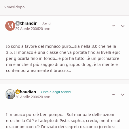
5 mesi dopo...
Mithrandir
comment_
Stati
Utenti
29 Aprile 2006
20 anni
Io sono a favore del monaco puro...sia nella 3.0 che nella
3.5. Il monaco è una classe che va portata fino ai livelli epici
per giocarla fino in fondo...e poi ha tutto...è un picchiatore
ma è anche il più saggio di un gruppo di pg, è la mente e
contemporaneamente il braccio...
Sabaudian
comment_
Stati
Circolo degli Antichi
30 Aprile 2006
20 anni
Il monaco puro è ben pompo... Sul manuale delle azioni
eroiche la CdP è l'adepto di Pistis sophia, credo, mentre sul
draconomicon c'è l'iniziato dei segreti draconici (credo si