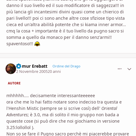
danno il suo livello ed il suo modificatore di saggezza!!! in
più lancia gli incantesimi divini quasi come un chierico di
pari livello!!! poi ci sono anche altre cose sfiziose tipo vista
cieca ed un'altra abilità potente che si kiama inner armor...
cmq la cosa + importante è il tuo livello da pugno sacro si
somma a quello da monaco per il danno senz'armi!!
spaventoso!!!
Aomur Erebatt
comment_
Stati
Ordine del Drago
2 Novembre 2005
20 anni
AUTORE
mhhhhh.... decisamente interessanteeeeee
ora che me lo hai fatto notare sono indeciso tra questa e
l'Henshin Mistic (sempre se si scrive così) dell'
Oriental
Adventures
; è 3.0, ma di solito il mio gruppo non bada a
quaeste cose (si può dire che noi giochiamo in versione
3.25:lollollol ).
Non so se fare il Pugno sacro perchè mi piacerebbe provare