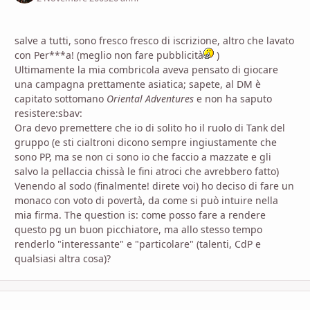
salve a tutti, sono fresco fresco di iscrizione, altro che lavato
con Per***a! (meglio non fare pubblicità
)
Ultimamente la mia combricola aveva pensato di giocare
una campagna prettamente asiatica; sapete, al DM è
capitato sottomano
Oriental Adventures
e non ha saputo
resistere:sbav:
Ora devo premettere che io di solito ho il ruolo di Tank del
gruppo (e sti cialtroni dicono sempre ingiustamente che
sono PP, ma se non ci sono io che faccio a mazzate e gli
salvo la pellaccia chissà le fini atroci che avrebbero fatto)
Venendo al sodo (finalmente! direte voi) ho deciso di fare un
monaco con voto di povertà, da come si può intuire nella
mia firma. The question is: come posso fare a rendere
questo pg un buon picchiatore, ma allo stesso tempo
renderlo "interessante" e "particolare" (talenti, CdP e
qualsiasi altra cosa)?