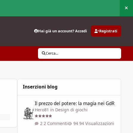
Nas
Hai già un account? Accedi
Registrati
Cerca...
Inserzioni blog
Il prezzo del potere: la magia nei GdR
Il prezzo del potere: la magia nei GdR
Hero81
in
Design di giochi
2 Commenti
94 Visualizzazioni