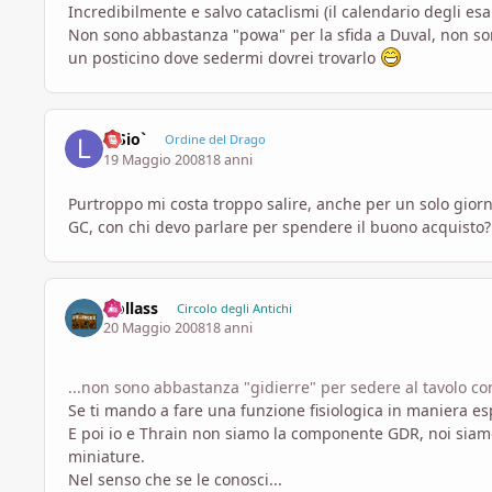
Incredibilmente e salvo cataclismi (il calendario degli es
Non sono abbastanza "powa" per la sfida a Duval, non son
un posticino dove sedermi dovrei trovarlo
luSio`
Ordine del Drago
19 Maggio 2008
18 anni
Purtroppo mi costa troppo salire, anche per un solo giorn
GC, con chi devo parlare per spendere il buono acquisto
Uollass
Circolo degli Antichi
20 Maggio 2008
18 anni
...non sono abbastanza "gidierre" per sedere al tavolo con
Se ti mando a fare una funzione fisiologica in maniera es
E poi io e Thrain non siamo la componente GDR, noi siamo
miniature.
Nel senso che se le conosci...