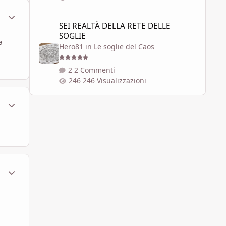
ment_450419
Statistiche Autore
SEI REALTÀ DELLA RETE DELLE SOGLIE
SEI REALTÀ DELLA RETE DELLE
SOGLIE
a
Hero81
in
Le soglie del Caos
2 Commenti
246 Visualizzazioni
ment_450435
Statistiche Autore
ment_450447
Statistiche Autore