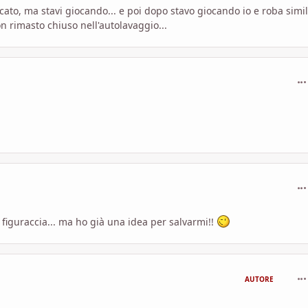
rcato, ma stavi giocando... e poi dopo stavo giocando io e roba simile
n rimasto chiuso nell'autolavaggio...
com
com
 figuraccia... ma ho già una idea per salvarmi!!
com
AUTORE