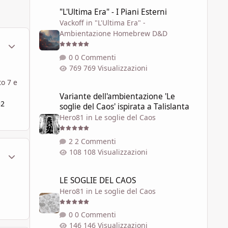
"L'Ultima Era" - I Piani Esterni
"L'Ultima Era" - I Piani Esterni
Vackoff
in
"L'Ultima Era" -
Ambientazione Homebrew D&D
ment_450412
Statistiche Autore
0 Commenti
769 Visualizzazioni
to 7 e
Variante dell'ambientazione 'Le soglie del Caos' ispirata a 
Variante dell'ambientazione 'Le
=2
soglie del Caos' ispirata a Talislanta
Hero81
in
Le soglie del Caos
2 Commenti
108 Visualizzazioni
ment_450413
Statistiche Autore
LE SOGLIE DEL CAOS
LE SOGLIE DEL CAOS
Hero81
in
Le soglie del Caos
0 Commenti
146 Visualizzazioni