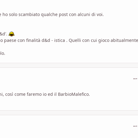
 ho solo scambiato qualche post con alcuni di voi.
d&d'.
o paese con finalità d&d - istica . Quelli con cui gioco abitualment
lo.
com
i, così come faremo io ed il BarbioMalefico.
com