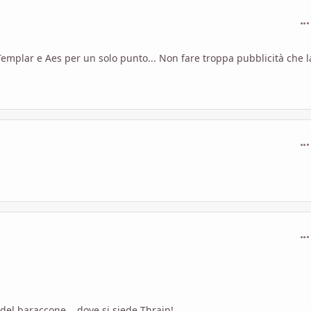
com
 Templar e Aes per un solo punto... Non fare troppa pubblicità che l
com
com
 del baraccone... dove si siede Thrain!