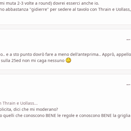
ami muta 2-3 volte a round) dovrei esserci anche io.
o abbastanza "gidierre" per sedere al tavolo con Thrain e Uollass
com
o.. e a sto punto dovrò fare a meno dell'anteprima.. Apprò, appello
? sulla 25ed non mi caga nessuno
com
 Thrain e Uollass...
plicita, dici che mi moderano?
 quelli che conoscono BENE le regole e conoscono BENE la griglia 