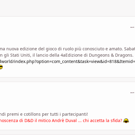
com
ima nuova edizione del gioco di ruolo più conosciuto e amato. Saba
li Stati Uniti, il lancio della 4aEdizione di Dungeons & Dragons.
ndworld/index.php?option=com_content&task=view&id=818&Itemid
com
 premi e cotillons per tutti i partecipanti!
onoscenza di D&D il mitico Andrè Duval ... chi accetta la sfida?