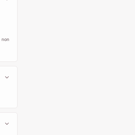
e non
ment_450471
Statistiche Autore
ment_450473
Statistiche Autore