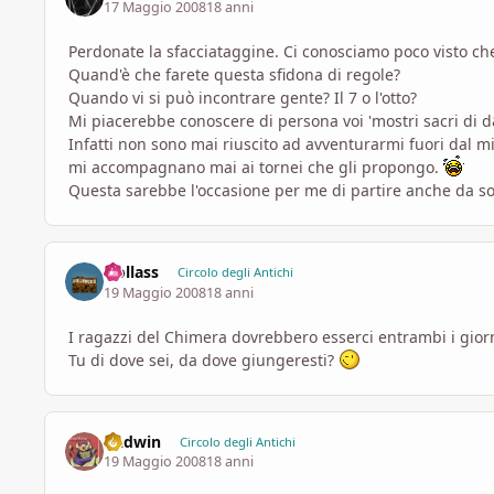
17 Maggio 2008
18 anni
Perdonate la sfacciataggine. Ci conosciamo poco visto che
Quand'è che farete questa sfidona di regole?
Quando vi si può incontrare gente? Il 7 o l'otto?
Mi piacerebbe conoscere di persona voi 'mostri sacri di 
Infatti non sono mai riuscito ad avventurarmi fuori dal mi
mi accompagnano mai ai tornei che gli propongo.
Questa sarebbe l'occasione per me di partire anche da so
Uollass
Circolo degli Antichi
19 Maggio 2008
18 anni
I ragazzi del Chimera dovrebbero esserci entrambi i giorn
Tu di dove sei, da dove giungeresti?
Gadwin
Circolo degli Antichi
19 Maggio 2008
18 anni