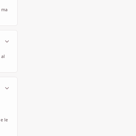
, ma
ment_450474
Statistiche Autore
 al
ment_450477
Statistiche Autore
e le