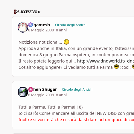
ULTIMA PAGINA
1
2
SUCCESSIVO
Gilgamesh
Circolo degli Antichi
8 Maggio 2008
18 anni
Notiziona notiziona....
Approda anche in Italia, con un grande evento, l’attesiss
domenica 8 giugno Parma ospiterà, in contemporanea con g
Il resto potete leggerlo qui...
http://www.dndworld.it/_d
Cos'altro aggiungere? Ci vediamo tutti a Parma
:cool:
Ashen Shugar
Circolo degli Antichi
8 Maggio 2008
18 anni
Tutti a Parma, Tutti a Parma!!! 8)
Io ci sarò! Come mancare all'uscita del NEW D&D con grandi
Inoltre si vociferà che ci sarà da sfidare ad un gioco di c