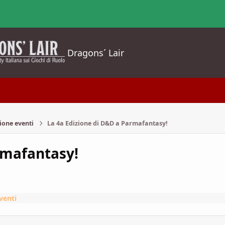
Dragons´ Lair
ione eventi
La 4a Edizione di D&D a Parmafantasy!
rmafantasy!
venti