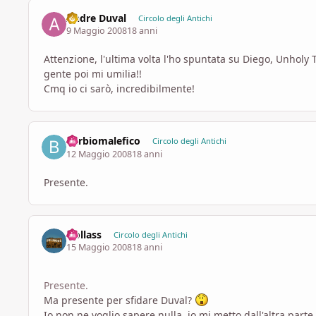
Andre Duval
Circolo degli Antichi
9 Maggio 2008
18 anni
Attenzione, l'ultima volta l'ho spuntata su Diego, Unholy
gente poi mi umilia!!
Cmq io ci sarò, incredibilmente!
barbiomalefico
Circolo degli Antichi
12 Maggio 2008
18 anni
Presente.
Uollass
Circolo degli Antichi
15 Maggio 2008
18 anni
Presente.
Ma presente per sfidare Duval?
Io non ne voglio sapere nulla, io mi metto dall'altra parte