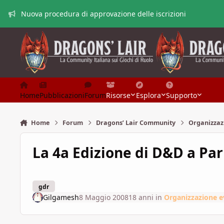
Vai al contenuto
Nuova procedura di approvazione delle iscrizioni
Home
Pubblicazioni
Forum
Risorse
Esplora
Supporto
Home
Forum
Dragons’ Lair Community
Organizzaz
La 4a Edizione di D&D a Pa
gdr
Gilgamesh
8 Maggio 2008
18 anni
in
Organizzazione e