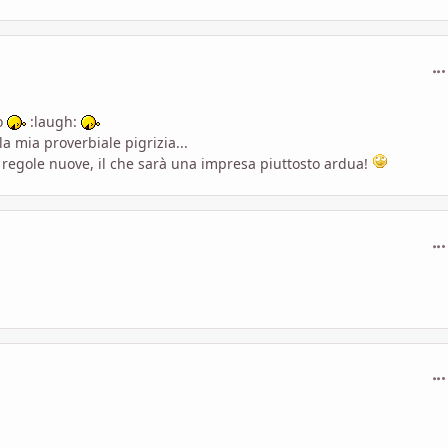
com
o
:laugh:
a mia proverbiale pigrizia...
e regole nuove, il che sarà una impresa piuttosto ardua!
com
com