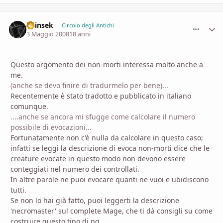
Shinsek
comment_
Stati
Circolo degli Antichi
3 Maggio 2008
18 anni
Questo argomento dei non-morti interessa molto anche a
me.
(anche se devo finire di tradurmelo per bene)...
Recentemente è stato tradotto e pubblicato in italiano
comunque.
....anche se ancora mi sfugge come calcolare il numero
possibile di evocazioni...
Fortunatamente non c'è nulla da calcolare in questo caso;
infatti se leggi la descrizione di evoca non-morti dice che le
creature evocate in questo modo non devono essere
conteggiati nel numero dei controllati.
In altre parole ne puoi evocare quanti ne vuoi e ubidiscono
tutti.
Se non lo hai già fatto, puoi leggerti la descrizione
'necromaster' sul complete Mage, che ti dà consigli su come
costruire questo tipo di pg.