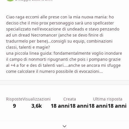
Ciao raga eccomi alle prese con la mia nuova mania: ho
deciso che il mio prox personaggio sarà uno spellcaster
specializzato nell'evocazione di undeads e stavo penzando
ad un dread Necromancer (anche se devo finire di
tradurmelo per bene)...consigli su equip, combinazioni
classi, talenti e magie?
una piccola linea guida: fondamentalmente voglio inondare
il campo di nonmorti ripugnanti che pois i pompano grazie
al +4 a for e des di talenti vari....anche se ancora mi sfugge
come calcolare il numero possibile di evocazioni...
Risposte
Visualizzazioni
Creata
Ultima risposta
9
3,6k
18 anni
18 anni
18 anni
18 anni
Espandi panoramica del topic