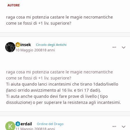
AUTORE
raga cosa mi potenzia castare le magie necromantiche
come se fossi di +1 liv. superiore?
Shinsek
comment_
Stati
Circolo degli Antichi
10 Maggio 2008
18 anni
raga cosa mi potenzia castare le magie necromantiche
come se fossi di +1 liv. superiore?
Ti aiuta quando lanci incantesimi che tirano 1dado/livello
(lanci orrido avvizzimento al 16 liv. e tiri 17 dadi).
Ti auta anche quando devi fare prove di livello ( tipo
dissoluzione) o per superare la resistenza agli incantesimi.
Kherdail
comment_
Stati
Ordine del Drago
11 Maggio 2008
18 anni