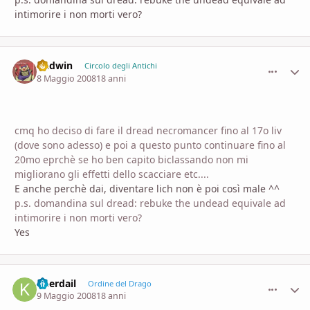
intimorire i non morti vero?
Gadwin
comment_
Stati
Circolo degli Antichi
8 Maggio 2008
18 anni
cmq ho deciso di fare il dread necromancer fino al 17o liv
(dove sono adesso) e poi a questo punto continuare fino al
20mo eprchè se ho ben capito biclassando non mi
migliorano gli effetti dello scacciare etc....
E anche perchè dai, diventare lich non è poi così male ^^
p.s. domandina sul dread: rebuke the undead equivale ad
intimorire i non morti vero?
Yes
Kherdail
comment_
Stati
Ordine del Drago
9 Maggio 2008
18 anni