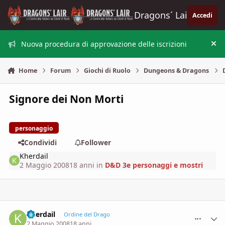
Vai al contenuto
Dragons´ Lair
Accedi
Nuova procedura di approvazione delle iscrizioni
Nas
Home
Forum
Giochi di Ruolo
Dungeons & Dragons
Signore dei Non Morti
personaggio
Condividi
Follower
Kherdail
2 Maggio 2008
18 anni
in
D&D 3e personaggi e mostri
Kherdail
comment_
Stati
Ordine del Drago
2 Maggio 2008
18 anni