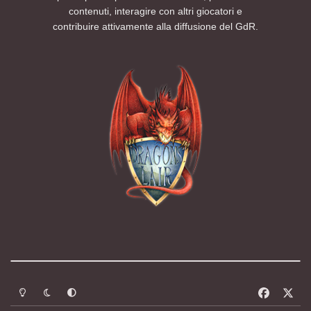
contenuti, interagire con altri giocatori e
contribuire attivamente alla diffusione del GdR.
Modalità chiara
Modalità scura
Segui la preferenza del sistema
f
x
a