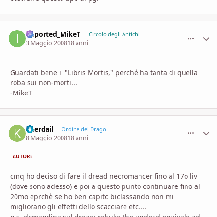
imported_MikeT
comment_
Stati
Circolo degli Antichi
3 Maggio 2008
18 anni
Guardati bene il "Libris Mortis," perché ha tanta di quella
roba sui non-morti...
-MikeT
Kherdail
comment_
Stati
Ordine del Drago
8 Maggio 2008
18 anni
AUTORE
cmq ho deciso di fare il dread necromancer fino al 17o liv
(dove sono adesso) e poi a questo punto continuare fino al
20mo eprchè se ho ben capito biclassando non mi
migliorano gli effetti dello scacciare etc....
p.s. domandina sul dread: rebuke the undead equivale ad