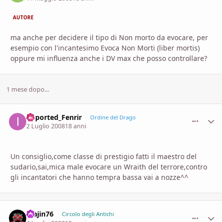
AUTORE
ma anche per decidere il tipo di Non morto da evocare, per
esempio con l'incantesimo Evoca Non Morti (liber mortis)
oppure mi influenza anche i DV max che posso controllare?
1 mese dopo...
imported_Fenrir
comment_
Stati
Ordine del Drago
2 Luglio 2008
18 anni
Un consiglio,come classe di prestigio fatti il maestro del
sudario,sai,mica male evocare un Wraith del terrore,contro
gli incantatori che hanno tempra bassa vai a nozze^^
majin76
comment_
Stati
Circolo degli Antichi