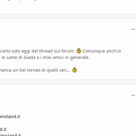
com
ccorto solo oggi del thread sul forum.
Comunque anch'io
 le Lame di Giada o i miei amici in generale.
anca un bel torneo di quelli seri...
com
nisland.it
.it
nisland.it