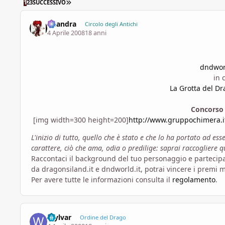
ULTIMA PAGINA
1
2
3
SUCCESSIVO
khandra
Circolo degli Antichi
4 Aprile 2008
18 anni
dndworl
in 
La Grotta del D
Concorso 
[img width=300 height=200]
http://www.gruppochimera.i
L'inizio di tutto, quello che è stato e che lo ha portato ad esse
carattere, ciò che ama, odia o predilige: saprai raccogliere 
Raccontaci il background del tuo personaggio e partecipa
da dragonsiland.it e dndworld.it, potrai vincere i premi m
Per avere tutte le informazioni consulta il
regolamento
.
Wylvar
Ordine del Drago