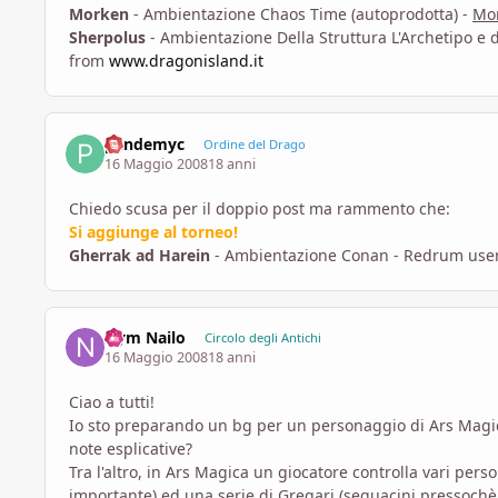
Morken
- Ambientazione Chaos Time (autoprodotta) -
Mo
Sherpolus
- Ambientazione Della Struttura L'Archetipo e
from
www.dragonisland.it
pandemyc
Ordine del Drago
16 Maggio 2008
18 anni
Chiedo scusa per il doppio post ma rammento che:
Si aggiunge al torneo!
Gherrak ad Harein
- Ambientazione Conan - Redrum use
Nym Nailo
Circolo degli Antichi
16 Maggio 2008
18 anni
Ciao a tutti!
Io sto preparando un bg per un personaggio di Ars Magic
note esplicative?
Tra l'altro, in Ars Magica un giocatore controlla vari pers
importante) ed una serie di Gregari (seguacini pressochè in