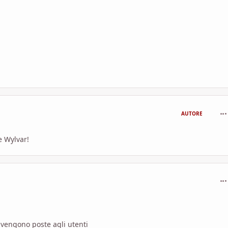
com
AUTORE
e Wylvar!
com
 vengono poste agli utenti