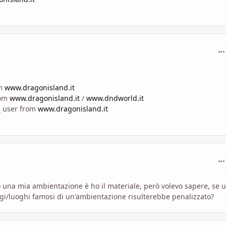
com
om
www.dragonisland.it
rom
www.dragonisland.it
/
www.dndworld.it
d
user from
www.dragonisland.it
com
 una mia ambientazione è ho il materiale, però volevo sapere, se 
i/luoghi famosi di un'ambientazione risulterebbe penalizzato?