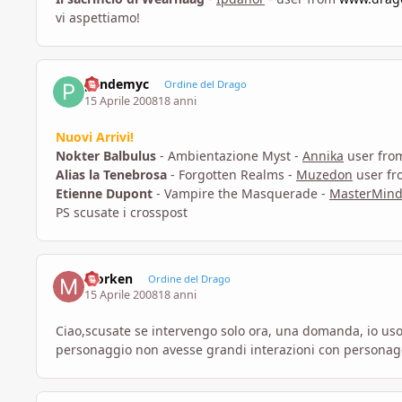
vi aspettiamo!
pandemyc
Ordine del Drago
15 Aprile 2008
18 anni
Nuovi Arrivi!
Nokter Balbulus
- Ambientazione Myst -
Annika
user fr
Alias la Tenebrosa
- Forgotten Realms -
Muzedon
user f
Etienne Dupont
- Vampire the Masquerade -
MasterMin
PS scusate i crosspost
Morken
Ordine del Drago
15 Aprile 2008
18 anni
Ciao,scusate se intervengo solo ora, una domanda, io uso
personaggio non avesse grandi interazioni con personagg