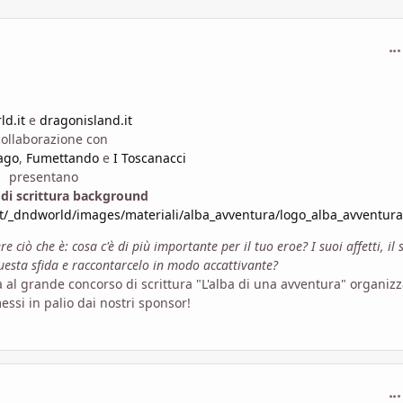
com
d.it
e
dragonisland.it
collaborazione con
rago
,
Fumettando
e
I Toscanacci
presentano
di scrittura background
t/_dndworld/images/materiali/alba_avventura/logo_alba_avventur
re ciò che è: cosa c'è di più importante per il tuo eroe? I suoi affetti, il 
questa sfida e raccontarcelo in modo accattivante?
 al grande concorso di scrittura "L'alba di una avventura" organizz
essi in palio dai nostri sponsor!
com