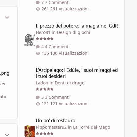
7 Commenti
261 Visualizzazioni
ment_450093
Statistiche Autore
Il prezzo del potere: la magia nei GdR
Il prezzo del potere: la magia nei GdR
Hero81
in
Design di giochi
4 Commenti
136 Visualizzazioni
L'Arcipelago: l'Edùle, i suoi miraggi ed i tuoi desideri
L'Arcipelago: l'Edùle, i suoi miraggi ed
a.png
i tuoi desideri
Ladon
in
Denti di drago
suo
ato
3 Commenti
121 Visualizzazioni
Un po' di restauro
Un po' di restauro
Pippomaster92
in
La Torre del Mago
ment_450100
Statistiche Autore