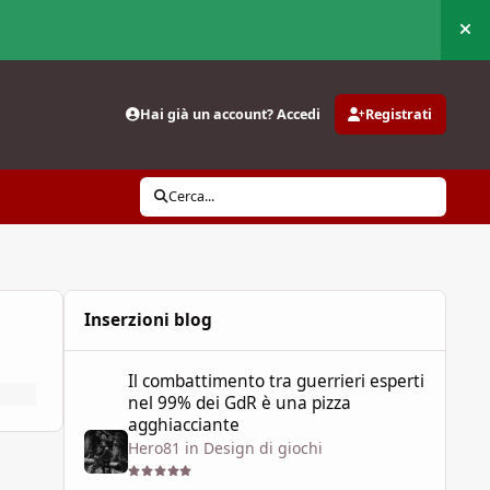
Nas
Hai già un account? Accedi
Registrati
Cerca...
Inserzioni blog
Il combattimento tra guerrieri esperti nel 99% dei GdR è 
Il combattimento tra guerrieri esperti
nel 99% dei GdR è una pizza
agghiacciante
Hero81
in
Design di giochi