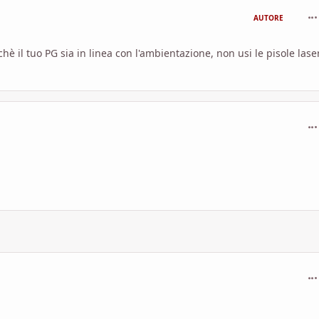
com
AUTORE
è il tuo PG sia in linea con l'ambientazione, non usi le pisole lase
com
.
com