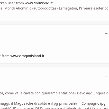
rken
user from
www.dndworld.it
 dei Mondi Abominio (autoprodotta) -
Lemegeton, l'alveare esoterico
com
r from
www.dragonisland.it
com
a, come ve la cavate con quell'ambientazione? Devo aggiungere d
onaggi: il Magus (che di solito è il pg principale), il Compagno (pg
utili). E' come se in D&D uno avesse il talento Autorità fin dall'ini