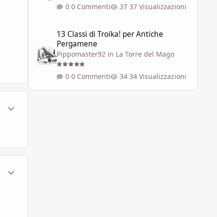
0 Commenti
37 Visualizzazioni
13 Classi di Troika! per Antiche Pergamene
13 Classi di Troika! per Antiche
Pergamene
Pippomaster92
in
La Torre del Mago
0 Commenti
34 Visualizzazioni
ment_450143
Statistiche Autore
ment_450153
Statistiche Autore