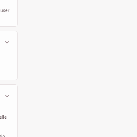
user
ment_450449
Statistiche Autore
ment_450451
Statistiche Autore
elle
zio.