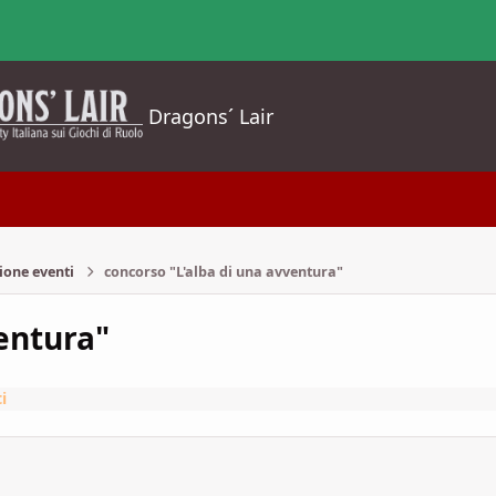
Dragons´ Lair
ione eventi
concorso "L'alba di una avventura"
entura"
i