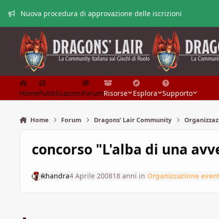
Vai al contenuto
Nuova procedura di approvazione delle iscrizioni
Home
Pubblicazioni
Forum
Risorse
Esplora
Supporto
Home
Forum
Dragons’ Lair Community
Organizzaz
concorso "L'alba di una avv
khandra
4 Aprile 2008
18 anni
in
Organizzazione event