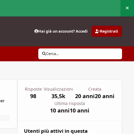
Nas
Hai già un account? Accedi
Registrati
Cerca...
Risposte
Visualizzazioni
Creata
98
35,5k
20 anni
20 anni
wer
Ultima risposta
10 anni
10 anni
Utenti più attivi in questa