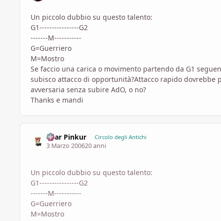
Un piccolo dubbio su questo talento:
G1----------------G2
-------M-----------
G=Guerriero
M=Mostro
Se faccio una carica o movimento partendo da G1 seguendo
subisco attacco di opportunità?Attacco rapido dovrebbe p
avversaria senza subire AdO, o no?
Thanks e mandi
Azar Pinkur
Circolo degli Antichi
3 Marzo 2006
20 anni
Un piccolo dubbio su questo talento:
G1----------------G2
-------M-----------
G=Guerriero
M=Mostro