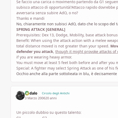
Se faccio una carica o movimento partendo da G1 seguendo
subisco attacco di opportunità?Attacco rapido dovrebbe p
avversaria senza subire AdO, o no?
Thanks e mandi
No, chiaramente non subisci AdO, dato che lo scopo del t
SPRING ATTACK [GENERAL]
Prerequisites: Dex 13, Dodge, Mobility, base attack bonus
Benefit: When using the attack action with a melee weapo
total distance moved is not greater than your speed.
Movi
defender you attack
,
though it might provoke attacks of
if you are wearing heavy armor.
You must move at least 5 feet both before and after you ma
Special: A fighter may select Spring Attack as one of his f
Occhio anche alla parte sottolieata in blu, è decisament
Dedalo
Circolo degli Antichi
3 Marzo 2006
20 anni
Un piccolo dubbio su questo talento:
G1----------------G2