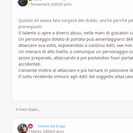
1 Novembre 2005
20 anni
Questo mi aveva fato sorgere dei dubbi, anche perchè per i
prerequisiti.
Il talento si apre a diversi abusi, nelle mani di giocatori
Un personaggio dotato di portata può avvantaggiarsi della
attaccare sua volta, esponendosi a continui AdO, ove non 
Un monaco di alto livello, o comunque un personaggio con
azioni preparate, attaccando e poi portandosi fuori portat
accidentati.
Consente inoltre di attaccare e poi tornare in posizione d
Il tutto rendendo immuni agli AdO del soggetto attaccato
4 mesi dopo...
IxI
Ordine del Drago
3 Marzo 2006
20 anni