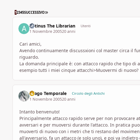
ULTIMA PAGINA
1
2
3
4
5
SUCCESSIVO
Astinus The Librarian
Utenti
1 Novembre 2005
20 anni
Cari amici,
Avendo continuamente discussxioni col master circa il fu
riguardo.
La domanda principale è: con attacco rapido che tipo di
esempio tutti i miei cinque attacchi>Muovermi di nuovo?
Drago Temporale
Circolo degli Antichi
1 Novembre 2005
20 anni
Intanto benvenuto!
Principalmente attacco rapido serve per non provocare att
avversari e per muoversi durante l'attacco. In pratica pu
muoverti di nuovo con i metri che ti restano del movimen
all'avversario, fa un attacco (e solo uno), e poi va indiet