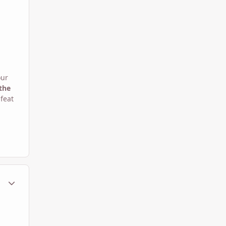
our
the
 feat
ment_67349
Statistiche Autore