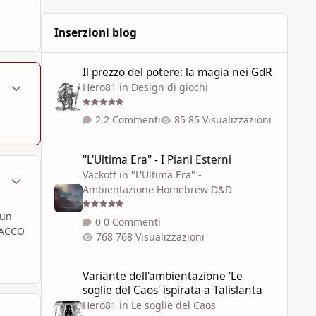
Inserzioni blog
Il prezzo del potere: la magia nei GdR
Il prezzo del potere: la magia nei GdR
ment_48620
Statistiche Autore
Hero81
in
Design di giochi
2 Commenti
85 Visualizzazioni
"L'Ultima Era" - I Piani Esterni
"L'Ultima Era" - I Piani Esterni
Vackoff
in
"L'Ultima Era" -
ment_48639
Statistiche Autore
Ambientazione Homebrew D&D
 un
0 Commenti
TTACCO
768 Visualizzazioni
Variante dell'ambientazione 'Le soglie del Caos' ispirata a 
Variante dell'ambientazione 'Le
soglie del Caos' ispirata a Talislanta
Hero81
in
Le soglie del Caos
ment_48640
Statistiche Autore