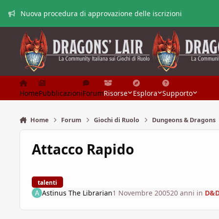
Vai al contenuto
Nuova procedura di approvazione delle iscrizioni
Home
Pubblicazioni
Forum
Risorse
Esplora
Supporto
Home
Forum
Giochi di Ruolo
Dungeons & Dragons
Attacco Rapido
talenti
Astinus The Librarian
1 Novembre 2005
20 anni
in
D&D