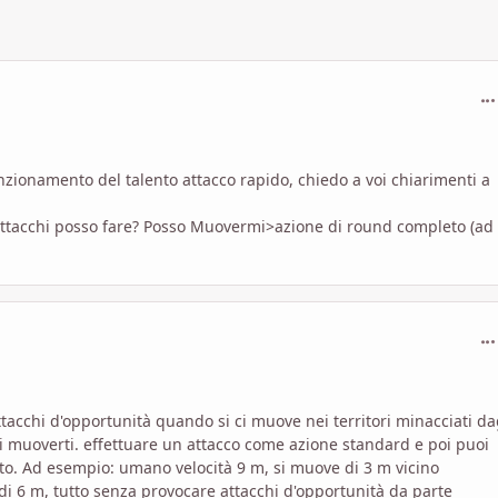
com
nzionamento del talento attacco rapido, chiedo a voi chiarimenti a
 attacchi posso fare? Posso Muovermi>azione di round completo (ad
com
acchi d'opportunità quando si ci muove nei territori minacciati da
oi muoverti. effettuare un attacco come azione standard e poi puoi
to. Ad esempio: umano velocità 9 m, si muove di 3 m vicino
ro di 6 m, tutto senza provocare attacchi d'opportunità da parte