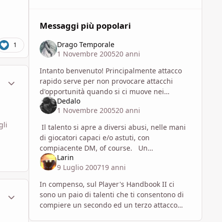
Messaggi più popolari
Drago Temporale
1
1 Novembre 2005
20 anni
Intanto benvenuto! Principalmente attacco
ment_48611
Statistiche Autore
rapido serve per non provocare attacchi
d'opportunità quando si ci muove nei
Dedalo
territori minacciati dagli avversari e per
1 Novembre 2005
20 anni
muoversi durante l'attacco. In pr
gli
Il talento si apre a diversi abusi, nelle mani
di giocatori capaci e/o astuti, con
compiacente DM, of course. Un
Larin
personaggio dotato di portata può
9 Luglio 2007
19 anni
avvantaggiarsi della stessa, cos
In compenso, sul Player's Handbook II ci
ment_48617
Statistiche Autore
sono un paio di talenti che ti consentono di
compiere un secondo ed un terzo attacco
quando usi Attacco rapido.