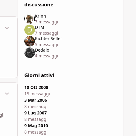
discussione
Krinn
7 messaggi
ment_48602
Statistiche Autore
DTM
7 messaggi
Richter Seller
5 messaggi
Dedalo
4 messaggi
Giorni attivi
10 Ott 2008
ment_48605
Statistiche Autore
18 messaggi
3 Mar 2006
8 messaggi
9 Lug 2007
gli
8 messaggi
9 Mag 2010
8 messaggi