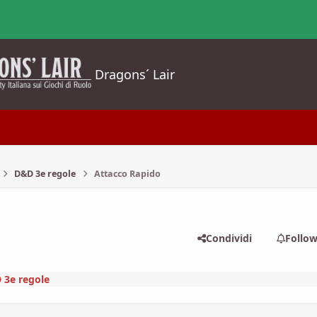
Dragons´ Lair
D&D 3e regole
Attacco Rapido
Condividi
Follo
 3e regole