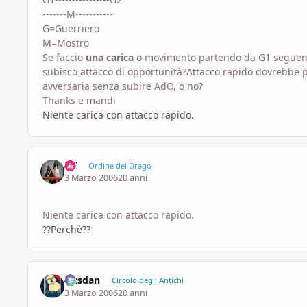
-------M-----------
G=Guerriero
M=Mostro
Se faccio
una carica
o movimento partendo da G1 seguendo 
subisco attacco di opportunità?Attacco rapido dovrebbe p
avversaria senza subire AdO, o no?
Thanks e mandi
Niente carica con attacco rapido.
IxI
Ordine del Drago
3 Marzo 2006
20 anni
Niente carica con attacco rapido.
??Perchè??
Dusdan
Circolo degli Antichi
3 Marzo 2006
20 anni