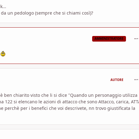
k...
te da un pedologo (sempre che si chiami così)?
com
AMMINISTRATORE
.
com
AUTORE
 è ben chiarito visto che li si dice "Quando un personaggio utilizza
 122 si elencano le azioni di attacco che sono Attacco, carica, A
erchè per i benefici che voi descrivete, nn trovo giustificata la
com