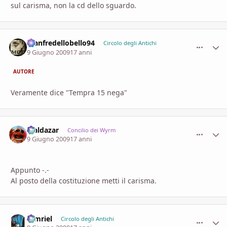
sul carisma, non la cd dello sguardo.
manfredellobello94
comment_
Stati
Circolo degli Antichi
9 Giugno 2009
17 anni
AUTORE
Veramente dice "Tempra 15 nega"
Maldazar
comment_
Stati
Concilio dei Wyrm
9 Giugno 2009
17 anni
Appunto -.-
Al posto della costituzione metti il carisma.
tamriel
comment_
Stati
Circolo degli Antichi