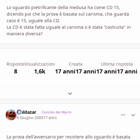
Lo sguardo pietrificante della medusa ha come CD 15,
dicendo poi che la prova è basata sul carisma, che guarda
caso è 15, uguale alla CD.
La CD è stata fatta uguale al carisma o è stata "costruita" in
maniera diversa?
Risposte
Visualizzazioni
Creata
Ultima risposta
8
1,6k
17 anni
17 anni
17 anni
17 anni
Espandi panoramica del topic
Maldazar
comment_
Stati
Concilio dei Wyrm
9 Giugno 2009
17 anni
La prova dell'avversario per resistere allo sguardo è basata