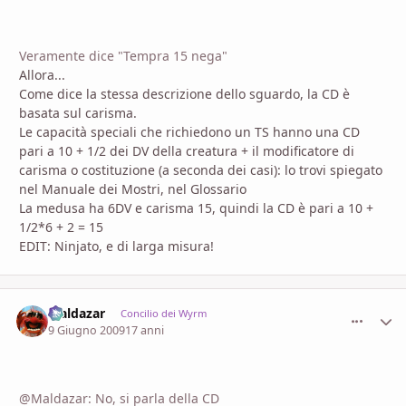
Veramente dice "Tempra 15 nega"
Allora...
Come dice la stessa descrizione dello sguardo, la CD è
basata sul carisma.
Le capacità speciali che richiedono un TS hanno una CD
pari a 10 + 1/2 dei DV della creatura + il modificatore di
carisma o costituzione (a seconda dei casi): lo trovi spiegato
nel Manuale dei Mostri, nel Glossario
La medusa ha 6DV e carisma 15, quindi la CD è pari a 10 +
1/2*6 + 2 = 15
EDIT: Ninjato, e di larga misura!
Maldazar
comment_
Stati
Concilio dei Wyrm
9 Giugno 2009
17 anni
@Maldazar: No, si parla della CD