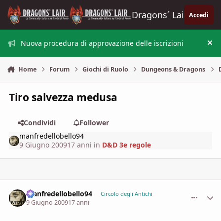
Vai al contenuto
Dragons´ Lair
Accedi
Nuova procedura di approvazione delle iscrizioni
Nas
Home
Forum
Giochi di Ruolo
Dungeons & Dragons
Tiro salvezza medusa
Condividi
Follower
manfredellobello94
9 Giugno 2009
17 anni
in
D&D 3e regole
manfredellobello94
comment_
Stati
Circolo degli Antichi
9 Giugno 2009
17 anni