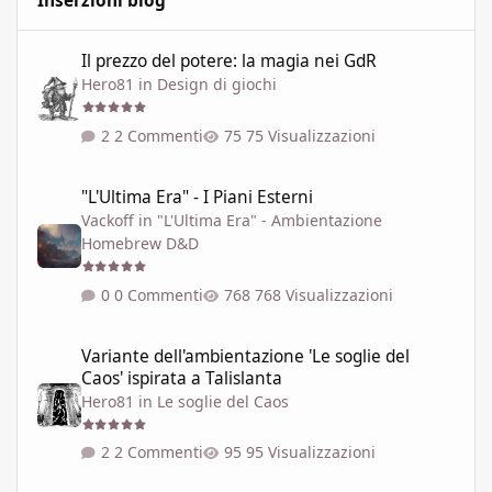
Inserzioni blog
Il prezzo del potere: la magia nei GdR
Il prezzo del potere: la magia nei GdR
Hero81
in
Design di giochi
2 Commenti
75 Visualizzazioni
"L'Ultima Era" - I Piani Esterni
"L'Ultima Era" - I Piani Esterni
Vackoff
in
"L'Ultima Era" - Ambientazione
Homebrew D&D
0 Commenti
768 Visualizzazioni
Variante dell'ambientazione 'Le soglie del Caos' ispirata a Talisla
Variante dell'ambientazione 'Le soglie del
Caos' ispirata a Talislanta
Hero81
in
Le soglie del Caos
2 Commenti
95 Visualizzazioni