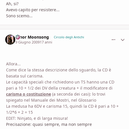
Ah, si?
Avevo capito per resistere...
Sono scemo...
Hinor Moonsong
comment_
Stati
Circolo degli Antichi
9 Giugno 2009
17 anni
Allora...
Come dice la stessa descrizione dello sguardo, la CD è
basata sul carisma.
Le capacità speciali che richiedono un TS hanno una CD
pari a 10 + 1/2 dei DV della creatura + il modificatore di
carisma o costituzione
(a seconda dei casi): lo trovi
spiegato nel Manuale dei Mostri, nel Glossario
La medusa ha 6DV e carisma 15, quindi la CD è pari a 10 +
1/2*6 + 2 = 15
EDIT: Ninjato, e di larga misura!
Precisazione: quasi sempre, ma non sempre