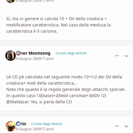
9 Giugno 2009
17 anni
Sì, ma in genere si calcola 10 + DV della creatura +
modificatore caratteristica. Nel caso della medusa la
caratteristica è il carisma.
Hinor Moonsong
comment_
Stati
Circolo degli Antichi
9 Giugno 2009
17 anni
LA CD pè calcolata nel seguente modo 10+1/2 dei DV della
creatura+ mod della caratteristica...
Nota che quasta è la regola generale degli attacchi speciali.
In questo caso 10(base)+2(Mod carisma)+3(6DV /2)
@Maldazar: No, si parla della CD
Larin
comment_
Stati
Circolo degli Antichi
9 Giugno 2009
17 anni