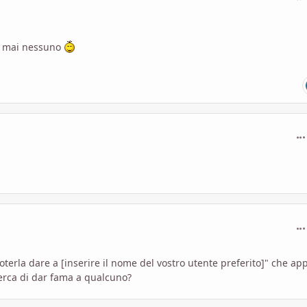
ma mai nessuno
com
com
terla dare a [inserire il nome del vostro utente preferito]" che ap
rca di dar fama a qualcuno?