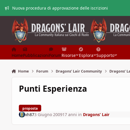
Vai al contenuto
Nuova procedura di approvazione delle iscrizioni
Home
Pubblicazioni
Forum
Risorse
Esplora
Supporto
Home
Forum
Dragons’ Lair Community
Dragons’ L
Punti Esperienza
proposta
xh87
3 Giugno 2009
17 anni
in
Dragons’ Lair