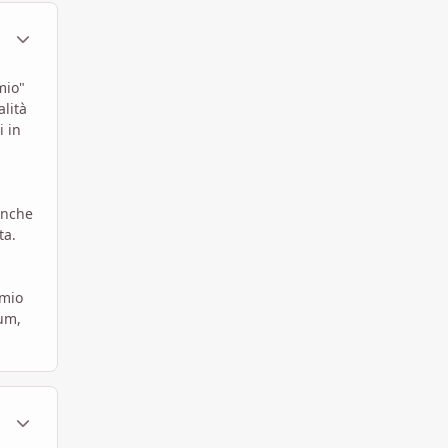
ment_332903
Statistiche Autore
mio"
alità
i in
anche
ta.
 mio
rum,
ment_332921
Statistiche Autore