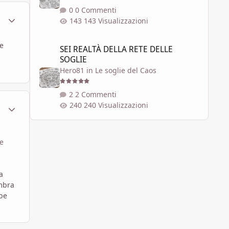
0 Commenti
ment_332887
Statistiche Autore
143 Visualizzazioni
SEI REALTÀ DELLA RETE DELLE SOGLIE
ue
SEI REALTÀ DELLA RETE DELLE
SOGLIE
Hero81
in
Le soglie del Caos
2 Commenti
240 Visualizzazioni
ment_332888
Statistiche Autore
ue
a
embra
bbe