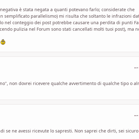
 negativa è stata negata a quanti potevano farlo; considerate che
semplificato parallelismo) mi risulta che soltanto le infrazioni da
lo nel conteggio dei post potrebbe causare una perdita di punti F
endo pulizia nel Forum sono stati cancellati molti tuoi post), ma 
.
com
no", non dovrei ricevere qualche avvertimento di qualche tipo o a
com
ndi se ne avessi ricevute lo sapresti. Non saprei che dirti, sei sicuro