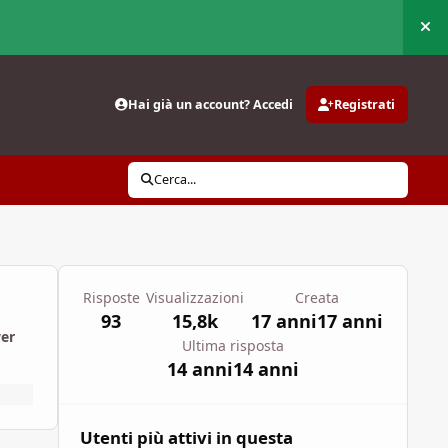
Nas
Hai già un account? Accedi
Registrati
Cerca...
Risposte
Visualizzazioni
Creata
93
15,8k
17 anni
17 anni
wer
Ultima risposta
14 anni
14 anni
Utenti più attivi in questa