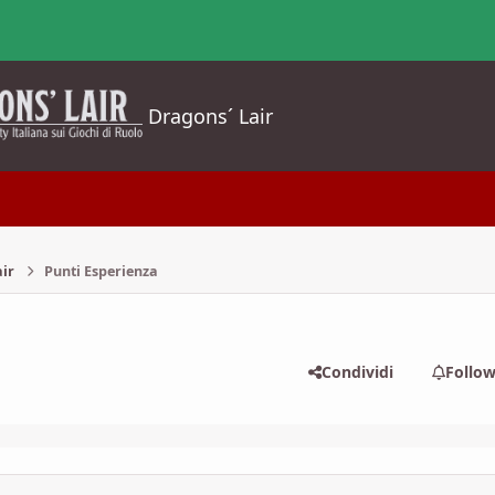
Dragons´ Lair
air
Punti Esperienza
Condividi
Follo