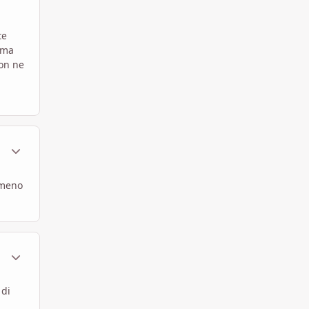
te
ama
non ne
ment_333064
Statistiche Autore
lmeno
ment_333065
Statistiche Autore
 di