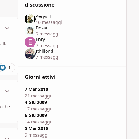
discussione
Aerys II
16 messaggi
ment_332638
Statistiche Autore
Dokai
9 messaggi
Enry
alla
7 messaggi
Ithiliond
7 messaggi
1
Giorni attivi
ment_332643
Statistiche Autore
7 Mar 2010
21 messaggi
4 Giu 2009
alche
17 messaggi
6 Giu 2009
14 messaggi
5 Mar 2010
9 messaggi
ment_332644
Statistiche Autore