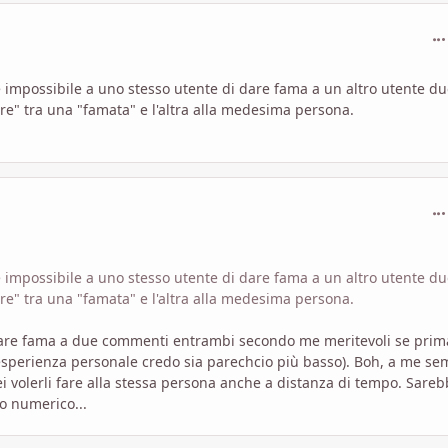
com
re impossibile a uno stesso utente di dare fama a un altro utente d
amare" tra una "famata" e l'altra alla medesima persona.
com
re impossibile a uno stesso utente di dare fama a un altro utente d
amare" tra una "famata" e l'altra alla medesima persona.
dare fama a due commenti entrambi secondo me meritevoli se prim
i esperienza personale credo sia parechcio più basso). Boh, a me s
i volerli fare alla stessa persona anche a distanza di tempo. Sare
o numerico...