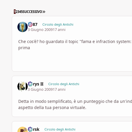
ULTIMA PAGINA
1
2
3
4
5
SUCCESSIVO
xh87
Circolo degli Antichi
3 Giugno 2009
17 anni
Che cos'è? ho guardato il topic "fama e infraction system
prima
Aerys II
Circolo degli Antichi
3 Giugno 2009
17 anni
Detta in modo semplificato, è un punteggio che da un'indi
aspetto della tua persona virtuale.
Kursk
Circolo degli Antichi