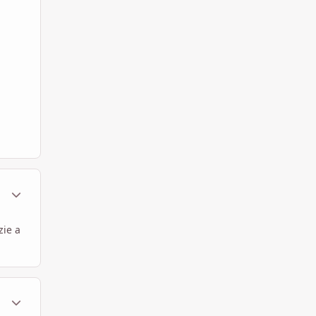
ment_333058
Statistiche Autore
zie a
ment_333060
Statistiche Autore