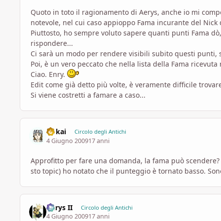
Quoto in toto il ragionamento di Aerys, anche io mi com
notevole, nel cui caso appioppo Fama incurante del Nick d
Piuttosto, ho sempre voluto sapere quanti punti Fama dò, 
rispondere...
Ci sarà un modo per rendere visibili subito questi punti, sia
Poi, è un vero peccato che nella lista della Fama ricevuta r
Ciao. Enry.
Edit come già detto più volte, è veramente difficile trovar
Si viene costretti a famare a caso...
Dokai
Circolo degli Antichi
4 Giugno 2009
17 anni
Approfitto per fare una domanda, la fama può scendere? 
sto topic) ho notato che il punteggio è tornato basso. So
Aerys II
Circolo degli Antichi
4 Giugno 2009
17 anni