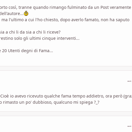
porto così, tranne quando rimango fulminato da un Post veramente
ell'autore...
ma l'ultimo a cui l'ho chiesto, dopo averlo famato, non ha saputo
 a chi li da sia a chi li riceve?
estino solo gli ultimi cinque interventi...
e 20 Utenti degni di Fama...
com
Cioè io avevo ricevuto qualche fama tempo addietro, ora però (gra
no rimasto un po' dubbioso, qualcuno mi spiega ?_?
com