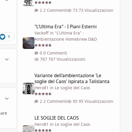
2 Commenti
73 Visualizzazioni
"L'Ultima Era" - I Piani Esterni
"L'Ultima Era" - I Piani Esterni
Vackoff
in
"L'Ultima Era" -
1
Ambientazione Homebrew D&D
0 Commenti
ment_332695
Statistiche Autore
767 Visualizzazioni
Variante dell'ambientazione 'Le soglie del Caos' ispirata a 
Variante dell'ambientazione 'Le
soglie del Caos' ispirata a Talislanta
Hero81
in
Le soglie del Caos
ment_332886
Statistiche Autore
2 Commenti
95 Visualizzazioni
LE SOGLIE DEL CAOS
pare
LE SOGLIE DEL CAOS
Hero81
in
Le soglie del Caos