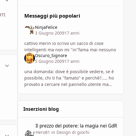
RTI
Messaggi più popolari
NinjaFelice
3 Giugno 2009
17 anni
cattivo merin io scrivo un sacco di cose
intelligenti ma non mi "in"fama mai nessuno
Oscuro_Signore
5 Giugno 2009
17 anni
ment_332670
Statistiche Autore
una domanda: dove è possibile vedere, se è
possibile, chi ti ha "famato" e perchè?..... ho
provato a cercare nel pannello utente ma
non sono riuscito a trovarlo...
Inserzioni blog
Il prezzo del potere: la magia nei GdR
Il prezzo del potere: la magia nei GdR
Hero81
in
Design di giochi
ment_332693
Statistiche Autore