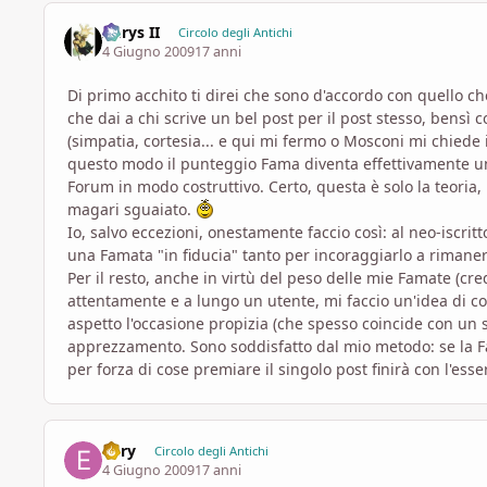
Aerys II
Circolo degli Antichi
4 Giugno 2009
17 anni
Di primo acchito ti direi che sono d'accordo con quello c
che dai a chi scrive un bel post per il post stesso, bensì
(simpatia, cortesia... e qui mi fermo o Mosconi mi chiede i
questo modo il punteggio Fama diventa effettivamente un i
Forum in modo costruttivo. Certo, questa è solo la teoria, 
magari sguaiato.
Io, salvo eccezioni, onestamente faccio così: al neo-iscr
una Famata "in fiducia" tanto per incoraggiarlo a rimaner
Per il resto, anche in virtù del peso delle mie Famate (c
attentamente e a lungo un utente, mi faccio un'idea di c
aspetto l'occasione propizia (che spesso coincide con un
apprezzamento. Sono soddisfatto dal mio metodo: se la F
per forza di cose premiare il singolo post finirà con l'es
Enry
Circolo degli Antichi
4 Giugno 2009
17 anni