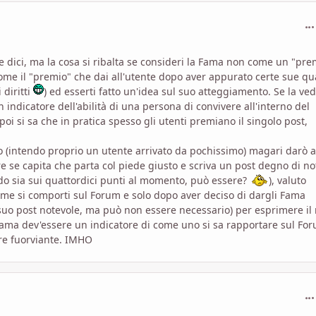
com
he dici, ma la cosa si ribalta se consideri la Fama non come un "pre
 come il "premio" che dai all'utente dopo aver appurato certe sue qu
 diritti
) ed esserti fatto un'idea sul suo atteggiamento. Se la ved
ndicatore dell'abilità di una persona di convivere all'interno del
poi si sa che in pratica spesso gli utenti premiano il singolo post,
itto (intendo proprio un utente arrivato da pochissimo) magari darò 
e se capita che parta col piede giusto e scriva un post degno di no
redo sia sui quattordici punti al momento, può essere?
), valuto
ome si comporti sul Forum e solo dopo aver deciso di dargli Fama
 suo post notevole, ma può non essere necessario) per esprimere il
ama dev'essere un indicatore di come uno si sa rapportare sul Fo
sere fuorviante. IMHO
com