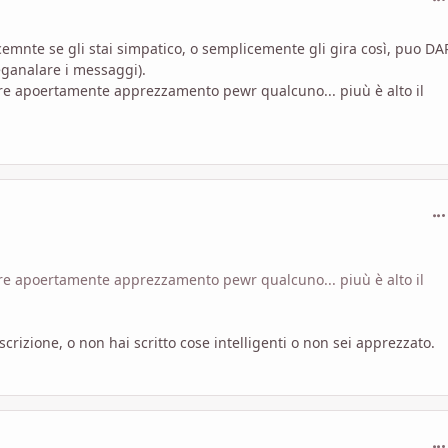
icemnte se gli stai simpatico, o semplicemente gli gira così, puo DA
eganalare i messaggi).
re apoertamente apprezzamento pewr qualcuno... piuù è alto il
com
re apoertamente apprezzamento pewr qualcuno... piuù è alto il
scrizione, o non hai scritto cose intelligenti o non sei apprezzato.
com