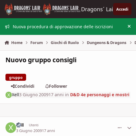
Vai al contenuto
Dragons´ Lair
Accedi
Nuova procedura di approvazione delle iscrizioni
Nas
Home
Forum
Giochi di Ruolo
Dungeons & Dragons
Nuovo gruppo consigli
gruppo
Condividi
Follower
Xell
3 Giugno 2009
17 anni
in
D&D 4e personaggi e mostri
Xell
comment_
Stati
Utenti
3 Giugno 2009
17 anni