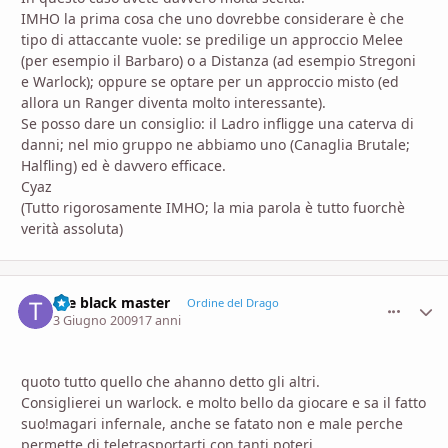
IMHO la prima cosa che uno dovrebbe considerare è che
tipo di attaccante vuole: se predilige un approccio Melee
(per esempio il Barbaro) o a Distanza (ad esempio Stregoni
e Warlock); oppure se optare per un approccio misto (ed
allora un Ranger diventa molto interessante).
Se posso dare un consiglio: il Ladro infligge una caterva di
danni; nel mio gruppo ne abbiamo uno (Canaglia Brutale;
Halfling) ed è davvero efficace.
Cyaz
(Tutto rigorosamente IMHO; la mia parola è tutto fuorchè
verità assoluta)
the black master
comment_
Stati
Ordine del Drago
3 Giugno 2009
17 anni
quoto tutto quello che ahanno detto gli altri.
Consiglierei un warlock. e molto bello da giocare e sa il fatto
suo!magari infernale, anche se fatato non e male perche
permette di teletrasportarti con tanti poteri