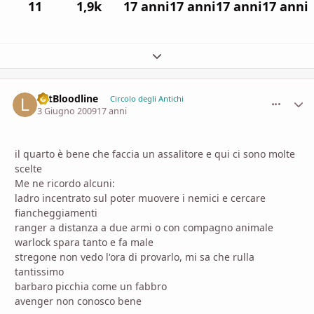
11
1,9k
17 anni
17 anni
17 anni
17 anni
Espandi panoramica del topic
LetBloodline
comment_
Stati
Circolo degli Antichi
3 Giugno 2009
17 anni
il quarto è bene che faccia un assalitore e qui ci sono molte
scelte
Me ne ricordo alcuni:
ladro incentrato sul poter muovere i nemici e cercare
fiancheggiamenti
ranger a distanza a due armi o con compagno animale
warlock spara tanto e fa male
stregone non vedo l'ora di provarlo, mi sa che rulla
tantissimo
barbaro picchia come un fabbro
avenger non conosco bene