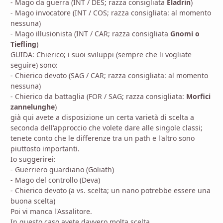
- Mago da guerra (INT / DES; razza consigliata
Eladrin
)
- Mago invocatore (INT / COS; razza consigliata: al momento
nessuna)
- Mago illusionista (INT / CAR; razza consigliata
Gnomi o
Tiefling
)
GUIDA: Chierico; i suoi sviluppi (sempre che li vogliate
seguire) sono:
- Chierico devoto (SAG / CAR; razza consigliata: al momento
nessuna)
- Chierico da battaglia (FOR / SAG; razza consigliata:
Morfici
zannelunghe
)
già qui avete a disposizione un certa varietà di scelta a
seconda dell'approccio che volete dare alle singole classi;
tenete conto che le differenze tra un path e l'altro sono
piuttosto importanti.
Io suggerirei:
- Guerriero guardiano (Goliath)
- Mago del controllo (Deva)
- Chierico devoto (a vs. scelta; un nano potrebbe essere una
buona scelta)
Poi vi manca l'Assalitore.
In questo caso avete davvero molta scelta.