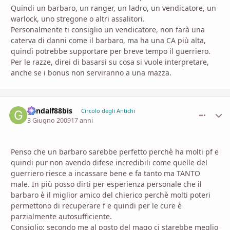
Quindi un barbaro, un ranger, un ladro, un vendicatore, un
warlock, uno stregone o altri assalitori.
Personalmente ti consiglio un vendicatore, non farà una
caterva di danni come il barbaro, ma ha una CA più alta,
quindi potrebbe supportare per breve tempo il guerriero.
Per le razze, direi di basarsi su cosa si vuole interpretare,
anche se i bonus non serviranno a una mazza.
gandalf88bis
comment_
Stati
Circolo degli Antichi
3 Giugno 2009
17 anni
Penso che un barbaro sarebbe perfetto perchè ha molti pf e
quindi pur non avendo difese incredibili come quelle del
guerriero riesce a incassare bene e fa tanto ma TANTO
male. In più posso dirti per esperienza personale che il
barbaro è il miglior amico del chierico perchè molti poteri
permettono di recuperare f e quindi per le cure è
parzialmente autosufficiente.
Consiglio: secondo me al posto del mago ci starebbe meglio