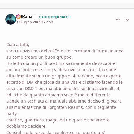
SolKanar
comment_
Stati
Circolo degli Antichi
3 Giugno 2009
17 anni
Ciao a tutti,
sono nuovissimo della 4Ed e sto cercando di farmi un idea
su come creare un buon gruppo.
Ho letto già un pò di post ma sicuramente devo capire
ancora tante cose, cmq vi descrivo la nostra situazione:
attualmente siamo un gruppo di 4 persone, poco esperte
eccetto di DM che gioca da una vita e ci stiamo facendo le
ossa con D&D 1 ed, ma abbiamo deciso di passare alla 4
ed., che da quanto abbiamo visto è molto differente.
Dando un occhiata al manuale abbiamo deciso di giocare
all’ambientazione di Forgotten Realms, con il seguente
party:
chierico, guerriero, mago, ed un quarto che ancora
dobbiamo decidere.
Consigli sulle razze da scegliere e sul quarto pg?