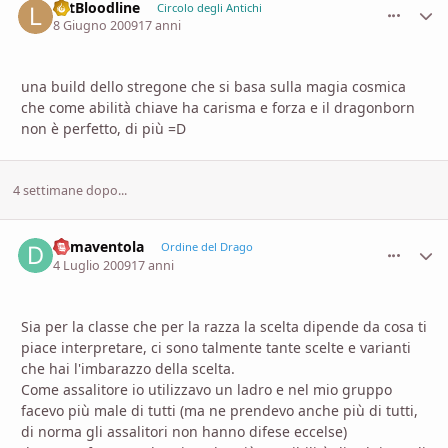
LetBloodline
comment_
Stati
Circolo degli Antichi
8 Giugno 2009
17 anni
una build dello stregone che si basa sulla magia cosmica
che come abilità chiave ha carisma e forza e il dragonborn
non è perfetto, di più =D
4 settimane dopo...
demaventola
comment_
Stati
Ordine del Drago
4 Luglio 2009
17 anni
Sia per la classe che per la razza la scelta dipende da cosa ti
piace interpretare, ci sono talmente tante scelte e varianti
che hai l'imbarazzo della scelta.
Come assalitore io utilizzavo un ladro e nel mio gruppo
facevo più male di tutti (ma ne prendevo anche più di tutti,
di norma gli assalitori non hanno difese eccelse)