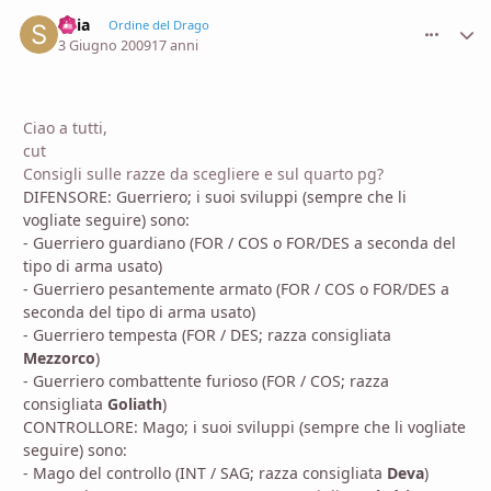
Shia
comment_
Stati
Ordine del Drago
3 Giugno 2009
17 anni
Ciao a tutti,
cut
Consigli sulle razze da scegliere e sul quarto pg?
DIFENSORE: Guerriero; i suoi sviluppi (sempre che li
vogliate seguire) sono:
- Guerriero guardiano (FOR / COS o FOR/DES a seconda del
tipo di arma usato)
- Guerriero pesantemente armato (FOR / COS o FOR/DES a
seconda del tipo di arma usato)
- Guerriero tempesta (FOR / DES; razza consigliata
Mezzorco
)
- Guerriero combattente furioso (FOR / COS; razza
consigliata
Goliath
)
CONTROLLORE: Mago; i suoi sviluppi (sempre che li vogliate
seguire) sono:
- Mago del controllo (INT / SAG; razza consigliata
Deva
)