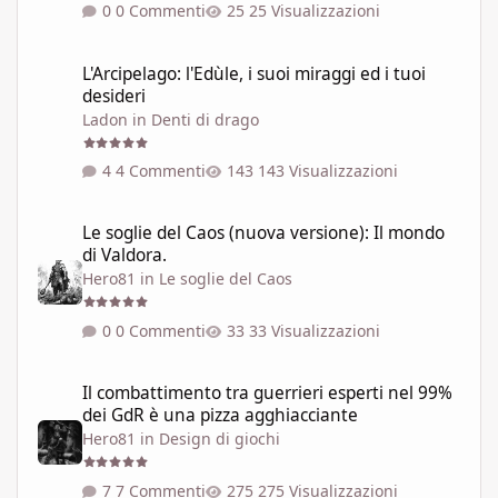
0 Commenti
25 Visualizzazioni
L'Arcipelago: l'Edùle, i suoi miraggi ed i tuoi desideri
L'Arcipelago: l'Edùle, i suoi miraggi ed i tuoi
desideri
Ladon
in
Denti di drago
4 Commenti
143 Visualizzazioni
Le soglie del Caos (nuova versione): Il mondo di Valdora.
Le soglie del Caos (nuova versione): Il mondo
di Valdora.
Hero81
in
Le soglie del Caos
0 Commenti
33 Visualizzazioni
Il combattimento tra guerrieri esperti nel 99% dei GdR è una pi
Il combattimento tra guerrieri esperti nel 99%
dei GdR è una pizza agghiacciante
Hero81
in
Design di giochi
7 Commenti
275 Visualizzazioni