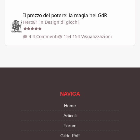
Il prezzo del potere: la magia nei GdR
Il prezzo del potere: la magia nei GdR
Hero81
in
Design di giochi
4 Commenti
154 Visualizzazioni
NAVIGA
Home
Articoli
Forum
Gilde PbF