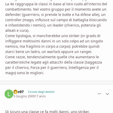
La 4e raggruppa le classi in base al loro ruolo all'interno del
combattimento. Nel vostro gruppo per il momento avete un
defender (guerriero, si prende le botte e ha difese alte), un
controller (mago, influisce sul campo di battaglia bloccando
e infastidendo i nemici), un leader (chierico, potenzia gli
alleati e cura).
Come tipologia, vi mancherebbe uno striker (in grado di
infliggere moltissimi danni in un solo colpo ad un singolo
nemico, ma fragilino in corpo a corpo): potrebbe quindi
starci bene un ladro, un warlock oppure un ranger.
Come razze, tendenzialmente quelle che aumentano le
caratteristiche legate agli attacchi della classe (Saggezza
per il chierico, Forza per il guerriero, Intelligenza per il
mago) sono le migliori.
Leo97
comment_
Stati
Circolo degli Antichi
3 Giugno 2009
17 anni
Di sicuro una classe ce fa molti danni, uno striker.