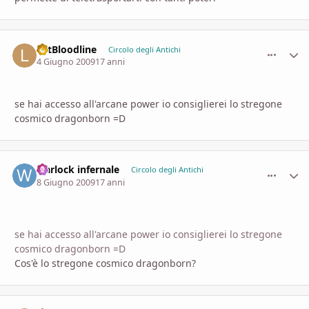
LetBloodline
comment_
Stati
Circolo degli Antichi
4 Giugno 2009
17 anni
se hai accesso all'arcane power io consiglierei lo stregone
cosmico dragonborn =D
warlock infernale
comment_
Stati
Circolo degli Antichi
8 Giugno 2009
17 anni
se hai accesso all'arcane power io consiglierei lo stregone
cosmico dragonborn =D
Cos'è lo stregone cosmico dragonborn?