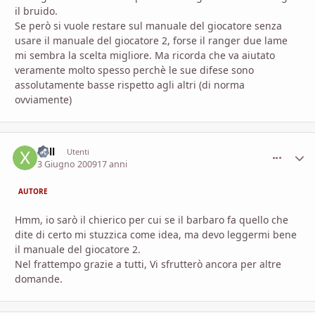
il bruido.
Se però si vuole restare sul manuale del giocatore senza
usare il manuale del giocatore 2, forse il ranger due lame
mi sembra la scelta migliore. Ma ricorda che va aiutato
veramente molto spesso perchè le sue difese sono
assolutamente basse rispetto agli altri (di norma
ovviamente)
Xell
comment_
Stati
Utenti
3 Giugno 2009
17 anni
AUTORE
Hmm, io sarò il chierico per cui se il barbaro fa quello che
dite di certo mi stuzzica come idea, ma devo leggermi bene
il manuale del giocatore 2.
Nel frattempo grazie a tutti, Vi sfrutterò ancora per altre
domande.