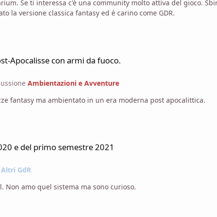
amo fatto dei quick
ato la versione classica fantasy ed é carino come GDR.
o.
st-Apocalisse con armi da fuoco.
cussione
Ambientazioni e Avventure
zze fantasy ma ambientato in un era moderna post apocalittica.
2021
2020 e del primo semestre 2021
e
Altri GdR
al. Non amo quel sistema ma sono curioso.