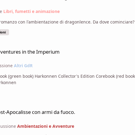
ne
Libri, fumetti e animazione
Da lettore fantasy da 15 anni non ho mai letto un romanzo con l'ambientazione di dragonlence. Da dove cominciare?
ioni
m
Adventures in the Imperium
ussione
Altri GdR
 Harkonnen
o.
st-Apocalisse con armi da fuoco.
cussione
Ambientazioni e Avventure