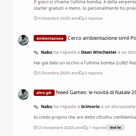
Il gioco si chiama l'ultima bomba, é della serpentarium. Se ti interessa c'è una community molto attiva del gioco. Sbircia su facebook. Non so se abbi
starter gratuiti o meno. Io personalmente ho prov
9 Dicembre 2020
5 anni
5 risposte
Cerco ambientazione simil Post-Apocalisse con armi da fuoc
Cerco ambientazione simil Po
ambientazione
Nabu
ha risposto a
Dean Winchester
a un dis
Hai già dato un occhio a l'ultima bomba (LUB)? Ra
5 Dicembre 2020
5 anni
5 risposte
Need Games: le novità di Natale 2020 e del primo semestre 
Need Games: le novità di Natale 
altro gdr
Nabu
ha risposto a
Grimorio
a un discussion
Io credo proprio che ore detto cthulhu confidenti
23 Novembre 2020
5 anni
7 risposte
dnd 5e