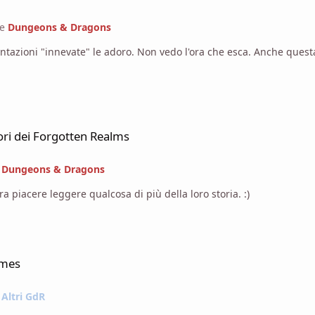
ne
Dungeons & Dragons
Non vedo l'ora che esca. Anche questa rigorosamente con cypher system ahahahah Bene
ri dei Forgotten Realms
e
Dungeons & Dragons
 piacere leggere qualcosa di più della loro storia. :)
ames
e
Altri GdR