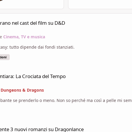
 su D&D
rano nel cast del film su D&D
ne
Cinema, TV e musica
asy: tutto dipende dai fondi stanziati.
zioni
Tempo
intiara: La Crociata del Tempo
e
Dungeons & Dragons
tubante se prenderlo o meno. Non so perché ma così a pelle mi se
su Dragonlance
ente 3 nuovi romanzi su Dragonlance