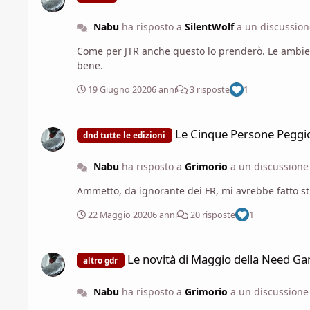
Nabu
ha risposto a
SilentWolf
a un discussio
Come per JTR anche questo lo prenderò. Le ambientazioni "innevate" le adoro. 
bene.
19 Giugno 2020
6 anni
3 risposte
1
Le Cinque Persone Peggiori dei Forgotten Realms
Le Cinque Persone Peggio
dnd tutte le edizioni
Nabu
ha risposto a
Grimorio
a un discussion
Ammetto, da ignorante dei FR, mi avrebbe fatto stra
22 Maggio 2020
6 anni
20 risposte
1
Le novità di Maggio della Need Games
Le novità di Maggio della Need G
altro gdr
Nabu
ha risposto a
Grimorio
a un discussion