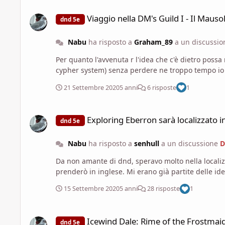
Viaggio nella DM's Guild I - Il Mausoleo nel Bosco
Viaggio nella DM's Guild I - Il Maus
dnd 5e
Nabu
ha risposto a
Graham_89
a un discussi
Per quanto l'avvenuta r l'idea che c'è dietro possa risultare semplice l'ho trovata molto utile.
21 Settembre 2020
5 anni
6 risposte
1
Exploring Eberron sarà localizzato in ITALIANO!
Exploring Eberron sarà localizzato 
dnd 5e
Nabu
ha risposto a
senhull
a un discussione
D
Da non amante di dnd, speravo molto nella localiz
prenderò in inglese. Mi erano già partit
15 Settembre 2020
5 anni
28 risposte
1
Icewind Dale: Rime of the Frostmaiden è ufficialmente la n
Icewind Dale: Rime of the Frostmai
dnd 5e