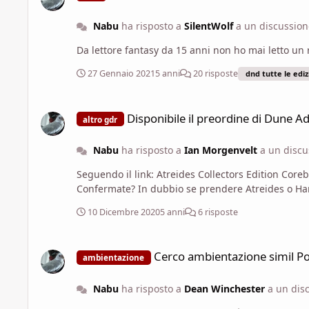
Nabu
ha risposto a
SilentWolf
a un discussio
27 Gennaio 2021
5 anni
20 risposte
dnd tutte le ediz
Disponibile il preordine di Dune Adventures in the Imperiu
Disponibile il preordine di Dune 
altro gdr
Nabu
ha risposto a
Ian Morgenvelt
a un disc
Seguendo il link: Atreides Collectors Edition Corebook (green book) Harkonnen Collector's Edition Corebook (red book) Corrino Collector's Edition Corebook (purple book)
Confermate? In dubbio se prendere Atreides o
10 Dicembre 2020
5 anni
6 risposte
Cerco ambientazione simil Post-Apocalisse con armi da fuoc
Cerco ambientazione simil Po
ambientazione
Nabu
ha risposto a
Dean Winchester
a un dis