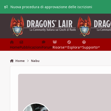
Vai al contenuto
Nuova procedura di approvazione delle iscrizioni
Home
Pubblicazioni
Forum
Risorse
Esplora
Supporto
Home
Nabu