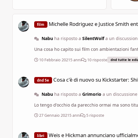
Michelle Rodriguez e Justice Smith entrano nel cast del film
Michelle Rodriguez e Justice Smith ent
film
Nabu
ha risposto a
SilentWolf
a un discussio
Una cosa ho capito sui film con ambientazioni fant
10 Febbraio 2021
5 anni
10 risposte
dnd tutte le edi
Cosa c'è di nuovo su Kickstarter: Shintiara: La Crociata del 
Cosa c'è di nuovo su Kickstarter: Sh
dnd 5e
Nabu
ha risposto a
Grimorio
a un discussion
Lo tengo d'occhio da parecchio ormai ma sono ti
27 Gennaio 2021
5 anni
5 risposte
Weis e Hickman annunciano ufficialmente 3 nuovi romanzi 
Weis e Hickman annunciano ufficialm
libri