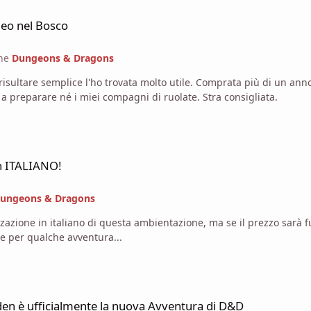
oleo nel Bosco
one
Dungeons & Dragons
 Comprata più di un anno fa, l'ho spesso usata per introdurre nuovi giocatori (al
cypher system) senza perdere ne troppo tempo io a preparare né i miei compagni di ruolate. Stra consigliata.
in ITALIANO!
ungeons & Dragons
zazione in italiano di questa ambientazione, ma se il prezzo sarà 
e delle idee per qualche avventura...
uova Avventura di D&D
den è ufficialmente la nuova Avventura di D&D