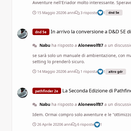
Avventure nel
15 Maggio 2020
6 anni
3 risposte
1
dnd 5e
In arrivo la conversione a D&D 5E di Trudvang Chronicles
In arrivo la conversione a D&D 5E d
dnd 5e
Nabu
ha risposto a
Alonewolf87
a un discuss
se sarà solo un manuale di ambientazione, con magari un'avventura, pensò che que
setting lo prenderò sicuro.
14 Maggio 2020
6 anni
1 risposta
1
altro gdr
La Seconda Edizione di Pathfinder arriverà in Italia il 05 Mag
La Seconda Edizione di Pathfind
pathfinder 2e
Nabu
ha risposto a
Alonewolf87
a un discuss
Idem. Ormai compro solo avventure e le "ottimizzo
26 Aprile 2020
6 anni
6 risposte
1