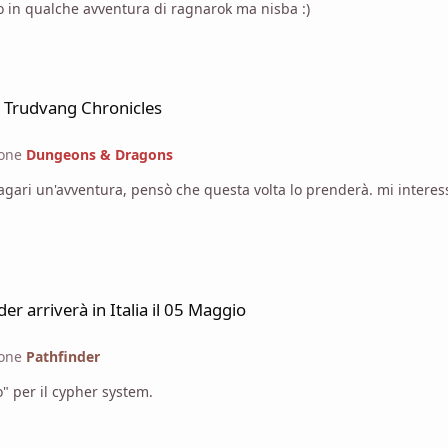
l'Eriador molto interessante. Speravo in qualche avventura di ragnarok ma nisba :)
i Trudvang Chronicles
ione
Dungeons & Dragons
sta volta lo prenderà. mi interessa parecchio. Edit. visto solo che sarà diviso in due. Il
gio
er arriverà in Italia il 05 Maggio
ione
Pathfinder
" per il cypher system.