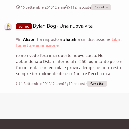
miniciclo.
16 Settembre 2013
12 anni
112 risposte
fumetto
Dylan Dog - Una nuova vita
Dylan Dog - Una nuova vita
comic
Alister
ha risposto a
shalafi
a un discussione
Libri,
fumetti e animazione
io non vedo l'ora inizi questo nuovo corso. Ho
abbandonato Dylan intorno al n°250. ogni tanto però mi
faccio tentare in edicola e provo a leggerne uno, resto
sempre terribilmente deluso. Inoltre Recchioni a
specificato che la pensione di Bloch non è segno di una
1 Settembre 2013
12 anni
12 risposte
fumetto
sua completa uscita di scena, anzi....