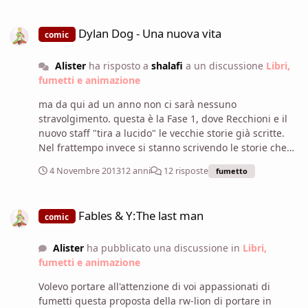
Dylan Dog - Una nuova vita
Dylan Dog - Una nuova vita
comic
Alister
ha risposto a
shalafi
a un discussione
Libri,
fumetti e animazione
ma da qui ad un anno non ci sarà nessuno
stravolgimento. questa è la Fase 1, dove Recchioni e il
nuovo staff "tira a lucido" le vecchie storie già scritte.
Nel frattempo invece si stanno scrivendo le storie che
faranno partire il nuovo corso di Dylan fra un anno.
4 Novembre 2013
12 anni
12 risposte
fumetto
Quindi ora gli unici cambiamenti che puoi trovare sono:
-Le nuove copertine di Stano -Il passaggio dal Voi al Lei -
Fables & Y:The last man
Là dove possibile un linguaggio più snello e con meno
Fables & Y:The last man
comic
spiegoni Tutto qui. I vero NUOVO Dylan partirà tra un
anno.
Alister
ha pubblicato una discussione in
Libri,
fumetti e animazione
Volevo portare all'attenzione di voi appassionati di
fumetti questa proposta della rw-lion di portare in