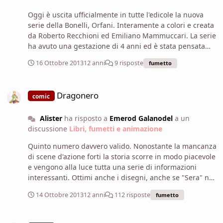
Oggi è uscita ufficialmente in tutte l'edicole la nuova
serie della Bonelli, Orfani. Interamente a colori e creata
da Roberto Recchioni ed Emiliano Mammuccari. La serie
ha avuto una gestazione di 4 anni ed è stata pensata
come una serie tv, in stagioni da 12 numeri. La tiratura
16 Ottobre 2013
12 anni
9 risposte
fumetto
iniziale del primo numero è stata di 120.000 copie, il
fumetto costa 4,50 e l'investimento della bonelli è stato
Dragonero
davvero enorme. Ho avuto modo di leggerlo ieri, e
Dragonero
comic
sinceramente mi ha colpito in modo molto positivo. I
colori sono davvero di grande effettto (nonostante la
Alister
ha risposto a
Emerod Galanodel
a un
carta non sia patinata come nei color fest, il risultato è
discussione
Libri, fumetti e animazione
strabiliante), i disegni puliti ed energici. La storia può
sembrare in questo primo numero un po' banale, ma
Quinto numero davvero valido. Nonostante la mancanza
stando a sentire gli autori si rivelerà ricchissima di
di scene d'azione forti la storia scorre in modo piacevole
sorprese e suspance. Inoltre trovo che la suddivisione
e vengono alla luce tutta una serie di informazioni
del fumetto in due parti distinte (gli orfani nei 10 anni
interessanti. Ottimi anche i disegni, anche se "Sera" ne
di addestramento e gli orfani arruolati e pronti a fare il
risulta parecchio stravolta (ma non per questo meno
mazzo al nemico) sia un'idea molto brillante che
14 Ottobre 2013
12 anni
112 risposte
fumetto
interessante). Io tendo a considerare questo il vero
permetterà di sperimentare un montaggio delle vicende
numero 1 di Dragonero, sono contento riesca a
diverso e più ricco di sfumature. Insomma se vi
Dylan Dog - Una nuova vita
prendere e funzionare senza combattimenti e spallate