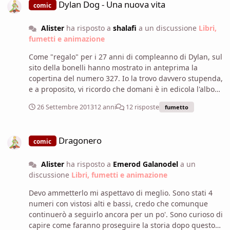
piacciono fantascienza, avventura e spacconate, ve lo
Dylan Dog - Una nuova vita
comic
eccessive al mondo dei gdr. Quinto numero molto
consiglio caldamente. P.S. le copertine sono di quel
consigliato.
mostro di Carnevale.
Alister
ha risposto a
shalafi
a un discussione
Libri,
fumetti e animazione
Come "regalo" per i 27 anni di compleanno di Dylan, sul
sito della bonelli hanno mostrato in anteprima la
copertina del numero 327. Io la trovo davvero stupenda,
e a proposito, vi ricordo che domani è in edicola l'albo
325 - Una nuova vita, il primo numero della Fase 1 della
26 Settembre 2013
12 anni
12 risposte
fumetto
"nuova vita" di Dylan, sono curioso come non mai.
Dragonero
Dragonero
comic
Alister
ha risposto a
Emerod Galanodel
a un
discussione
Libri, fumetti e animazione
Devo ammetterlo mi aspettavo di meglio. Sono stati 4
numeri con vistosi alti e bassi, credo che comunque
continuerò a seguirlo ancora per un po'. Sono curioso di
capire come faranno proseguire la storia dopo questo