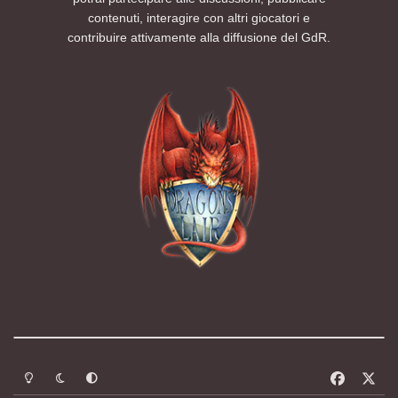
contenuti, interagire con altri giocatori e
contribuire attivamente alla diffusione del GdR.
Modalità chiara
Modalità scura
Segui la preferenza del sistema
f
x
a