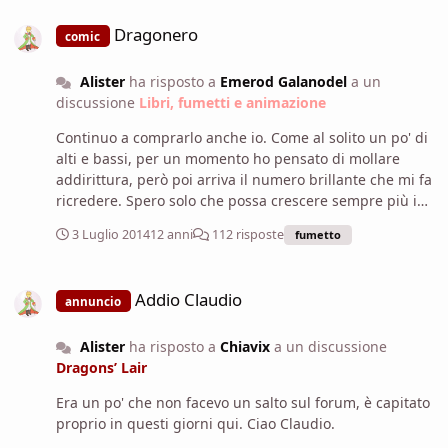
Dragonero
Dragonero
comic
Alister
ha risposto a
Emerod Galanodel
a un
discussione
Libri, fumetti e animazione
Continuo a comprarlo anche io. Come al solito un po' di
alti e bassi, per un momento ho pensato di mollare
addirittura, però poi arriva il numero brillante che mi fa
ricredere. Spero solo che possa crescere sempre più in
qualità delle storie, e soprattutto che il personaggio
3 Luglio 2014
12 anni
112 risposte
fumetto
principale acquisisca qualche caratteristica che lo renda
più incisivo nel carattere e nella figura.
Addio Claudio
Addio Claudio
annuncio
Alister
ha risposto a
Chiavix
a un discussione
Dragons’ Lair
Era un po' che non facevo un salto sul forum, è capitato
proprio in questi giorni qui. Ciao Claudio.