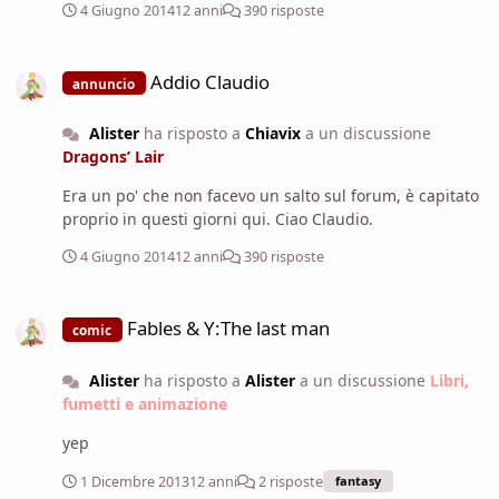
4 Giugno 2014
12 anni
390 risposte
Addio Claudio
Addio Claudio
annuncio
Alister
ha risposto a
Chiavix
a un discussione
Dragons’ Lair
Era un po' che non facevo un salto sul forum, è capitato
proprio in questi giorni qui. Ciao Claudio.
4 Giugno 2014
12 anni
390 risposte
Fables & Y:The last man
Fables & Y:The last man
comic
Alister
ha risposto a
Alister
a un discussione
Libri,
fumetti e animazione
yep
1 Dicembre 2013
12 anni
2 risposte
fantasy