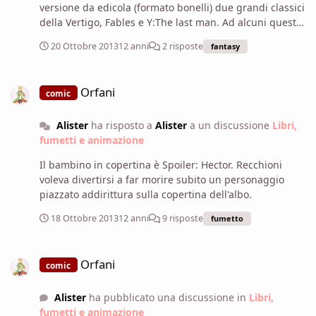
versione da edicola (formato bonelli) due grandi classici
della Vertigo, Fables e Y:The last man. Ad alcuni questa
cosa farà storcere il naso, perchè si lamenteranno del
20 Ottobre 2013
12 anni
2 risposte
fantasy
formato "improprio per queste tavole" e per l'assenza di
colore. Io però ne sono ben felice, perchè sono un
Orfani
acquirente da edicola e perchè ho sempre voluto
Orfani
comic
leggere queste storie, e poterlo fare ad un prezzo
popolare (2,90€ l'albo) mi soddisfa parecchio.
Alister
ha risposto a
Alister
a un discussione
Libri,
http://www.fumetto-
fumetti e animazione
online.it/ew/ew_albi/images/RW%20LION/c%5C'era_una_
volta_fables_1.jpg
Il bambino in copertina è Spoiler: Hector. Recchioni
voleva divertirsi a far morire subito un personaggio
piazzato addirittura sulla copertina dell'albo.
18 Ottobre 2013
12 anni
9 risposte
fumetto
Orfani
Orfani
comic
Alister
ha pubblicato una discussione in
Libri,
fumetti e animazione