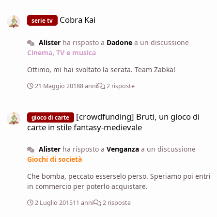
Cobra Kai
Cobra Kai
serie tv
Alister
ha risposto a
Dadone
a un discussione
Cinema, TV e musica
Ottimo, mi hai svoltato la serata. Team Zabka!
21 Maggio 2018
8 anni
2 risposte
[crowdfunding] Bruti, un gioco di carte in stile fantasy-medievale
[crowdfunding] Bruti, un gioco di
gioco di carte
carte in stile fantasy-medievale
Alister
ha risposto a
Venganza
a un discussione
Giochi di società
Che bomba, peccato esserselo perso. Speriamo poi entri
in commercio per poterlo acquistare.
2 Luglio 2015
11 anni
2 risposte