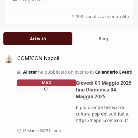
5.268 visualizzazioni profilo
Attività
Blog
COMICON Napoli
COMICON Napoli
Alister
ha pubblicato un evento in
Calendario Eventi
Giovedì 01 Maggio 2025
MAG
01
fino
Domenica 04
Maggio 2025
Il più grande festival di
cultura pop del sud Italia.
https://napoli.comicon.it/
16 Marzo 2025
1 anno