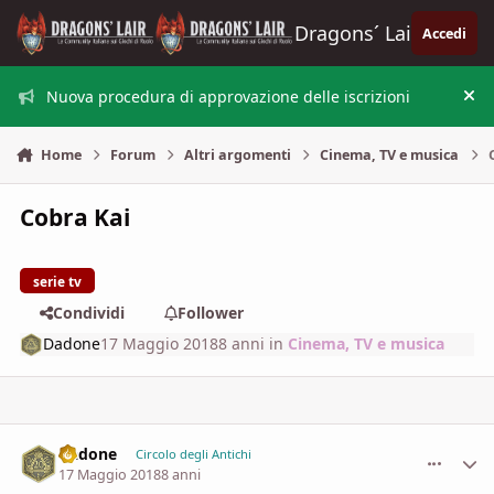
Vai al contenuto
Dragons´ Lair
Accedi
Nuova procedura di approvazione delle iscrizioni
Nas
Home
Forum
Altri argomenti
Cinema, TV e musica
Cobra Kai
serie tv
Condividi
Follower
Dadone
17 Maggio 2018
8 anni
in
Cinema, TV e musica
Dadone
comment_
Stati
Circolo degli Antichi
17 Maggio 2018
8 anni