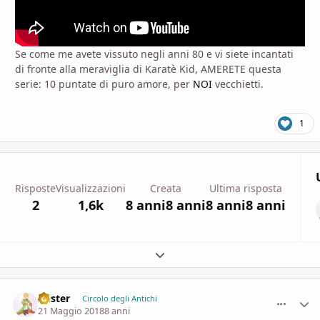
Se come me avete vissuto negli anni 80 e vi siete incantati
di fronte alla meraviglia di Karatè Kid, AMERETE questa
serie: 10 puntate di puro amore, per
NOI
vecchietti.
1
Risposte
Visualizzazioni
Creata
Ultima risposta
2
1,6k
8 anni
8 anni
8 anni
8 anni
Espandi panoramica del topic
Alister
comment_
Stati
Circolo degli Antichi
21 Maggio 2018
8 anni