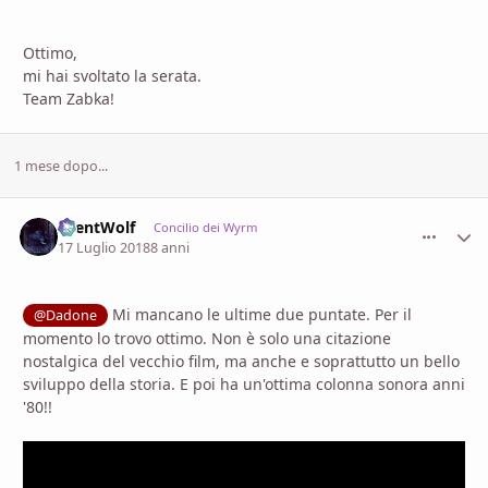
Ottimo,
mi hai svoltato la serata.
Team Zabka!
1 mese dopo...
SilentWolf
comment_
Stati
Concilio dei Wyrm
17 Luglio 2018
8 anni
Mi mancano le ultime due puntate. Per il
@Dadone
momento lo trovo ottimo. Non è solo una citazione
nostalgica del vecchio film, ma anche e soprattutto un bello
sviluppo della storia. E poi ha un'ottima colonna sonora anni
'80!!