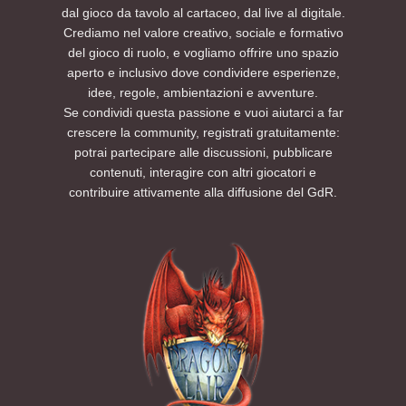
dal gioco da tavolo al cartaceo, dal live al digitale.
molto interessanti.
dall’inizio alla fine.
Crediamo nel valore creativo, sociale e formativo
Degno di nota per i membri di D'L che
Per ulteriori informazioni consultate la
del gioco di ruolo, e vogliamo offrire uno spazio
vorranno parteciparvi è il padiglione
sezione FAQ di questo evento. Per esigenze
aperto e inclusivo dove condividere esperienze,
nominato Tenda dei Giochi (The Riddle Pit).
particolari è possibile contattarci tramite i
idee, regole, ambientazioni e avventure.
Quest'area è dedicata alle attività di gioco,
nostri canali social.
Se condividi questa passione e vuoi aiutarci a far
dove esperti e neofiti potranno cimentarsi in
Non vediamo l’ora di vedervi lì.
sessioni multi-tavolo, partecipare a workshop
Preparatevi a tirare l’iniziativa: tra tortelli,
crescere la community, registrati gratuitamente:
tematici, provare nuovi giochi in apposite
colline e oscurità… la missione sta per
potrai partecipare alle discussioni, pubblicare
sessioni dimostrative, chiacchierare e
cominciare.
contenuti, interagire con altri giocatori e
divertirsi.
PRENOTA UN POSTO AL TAVOLO SUL NOSTRO
contribuire attivamente alla diffusione del GdR.
EVENTBRITE
Per restare aggiornati sulle prossime sessioni
ed eventi futuri, seguite AETERNIS sui social e
su Eventbrite per ricevere le notifiche di
apertura delle nuove iscrizioni.
Sito Web
Instagram
TikTok
YouTube
Twitch