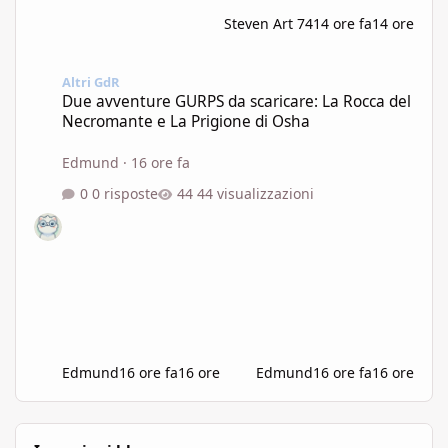
Steven Art 74
14 ore fa
14 ore
Due avventure GURPS da scaricare: La Rocca del Necromante e L
Altri GdR
Due avventure GURPS da scaricare: La Rocca del
Necromante e La Prigione di Osha
Edmund
·
16 ore fa
0 risposte
44 visualizzazioni
Edmund
16 ore fa
16 ore
Edmund
16 ore fa
16 ore