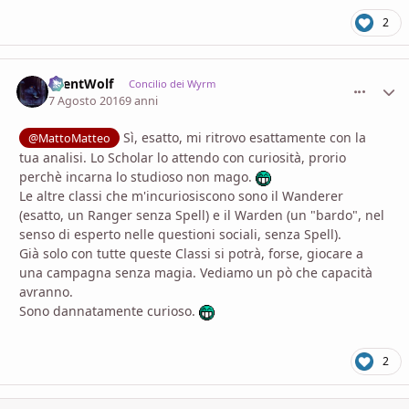
2
SilentWolf
comment_
Stati
Concilio dei Wyrm
7 Agosto 2016
9 anni
Sì, esatto, mi ritrovo esattamente con la
@MattoMatteo
tua analisi. Lo Scholar lo attendo con curiosità, prorio
perchè incarna lo studioso non mago.
Le altre classi che m'incuriosiscono sono il Wanderer
(esatto, un Ranger senza Spell) e il Warden (un "bardo", nel
senso di esperto nelle questioni sociali, senza Spell).
Già solo con tutte queste Classi si potrà, forse, giocare a
una campagna senza magia. Vediamo un pò che capacità
avranno.
Sono dannatamente curioso.
2