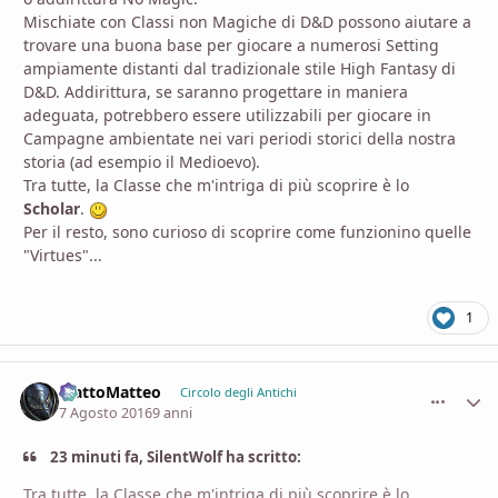
Mischiate con Classi non Magiche di D&D possono aiutare a
trovare una buona base per giocare a numerosi Setting
ampiamente distanti dal tradizionale stile High Fantasy di
D&D. Addirittura, se saranno progettare in maniera
adeguata, potrebbero essere utilizzabili per giocare in
Campagne ambientate nei vari periodi storici della nostra
storia (ad esempio il Medioevo).
Tra tutte, la Classe che m'intriga di più scoprire è lo
Scholar
.
Per il resto, sono curioso di scoprire come funzionino quelle
"Virtues"...
1
MattoMatteo
comment_
Stati
Circolo degli Antichi
7 Agosto 2016
9 anni
23 minuti fa, SilentWolf ha scritto:
Tra tutte, la Classe che m'intriga di più scoprire è lo