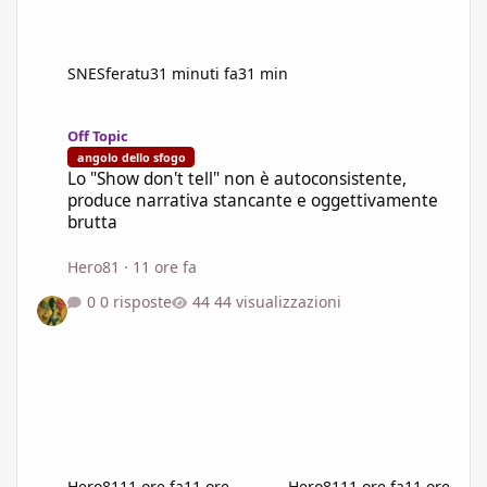
SNESferatu
31 minuti fa
31 min
Lo "Show don't tell" non è autoconsistente, produce narrativa s
Off Topic
angolo dello sfogo
Lo "Show don't tell" non è autoconsistente,
produce narrativa stancante e oggettivamente
brutta
Hero81
·
11 ore fa
0 risposte
44 visualizzazioni
Hero81
11 ore fa
11 ore
Hero81
11 ore fa
11 ore