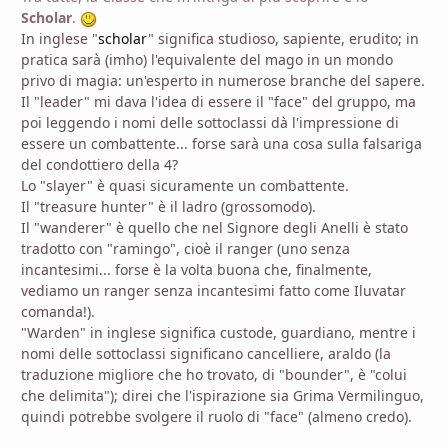
Scholar
.
In inglese "
scholar
" significa studioso, sapiente, erudito; in
pratica sarà (imho) l'equivalente del mago in un mondo
privo di magia: un'esperto in numerose branche del sapere.
Il "leader" mi dava l'idea di essere il "face" del gruppo, ma
poi leggendo i nomi delle sottoclassi dà l'impressione di
essere un combattente... forse sarà una cosa sulla falsariga
del condottiero della 4?
Lo "slayer" è quasi sicuramente un combattente.
Il "treasure hunter" è il ladro (grossomodo).
Il "wanderer" è quello che nel Signore degli Anelli è stato
tradotto con "ramingo", cioè il ranger (uno senza
incantesimi... forse è la volta buona che, finalmente,
vediamo un ranger senza incantesimi fatto come Iluvatar
comanda!).
"Warden" in inglese significa custode, guardiano, mentre i
nomi delle sottoclassi significano cancelliere, araldo (la
traduzione migliore che ho trovato, di "bounder", è "colui
che delimita"); direi che l'ispirazione sia Grima Vermilinguo,
quindi potrebbe svolgere il ruolo di "face" (almeno credo).