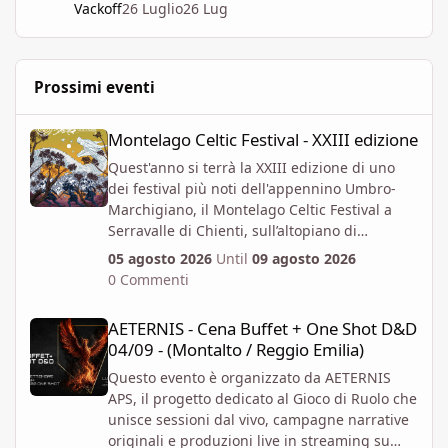
Vackoff
26 Luglio
26 Lug
Prossimi eventi
Montelago Celtic Festival - XXIII edizione
Montelago Celtic Festival - XXIII edizione
Quest'anno si terrà la XXIII edizione di uno
dei festival più noti dell'appennino Umbro-
Marchigiano, il Montelago Celtic Festival a
Serravalle di Chienti, sull’altopiano di
Colfiorito in provincia di Macerata.
05 agosto 2026
Until
09 agosto 2026
https://www.montelagocelticfestival.it/
0 Commenti
Il festiva è pensato per far vivere un
AETERNIS - Cena Buffet + One Shot D&D 04/09 - (Montalto / Regg
esperienza immersiva a chi vi partecipa,
AETERNIS - Cena Buffet + One Shot D&D
tantochè I biglietti attualmente disponibili
04/09 - (Montalto / Reggio Emilia)
permettono l'accesso per almeno due giorni
consecutivi. E' attiva la prevendita Spring
Questo evento è organizzato da AETERNIS
Offer, che mette a disposizione dal 6 Aprile al
APS, il progetto dedicato al Gioco di Ruolo che
12 Giugno un numero massimo biglietti 4000.
unisce sessioni dal vivo, campagne narrative
Al momento i prezzi per la prevendita sono i
originali e produzioni live in streaming su