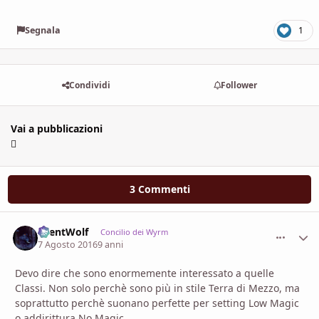
Segnala
1
Condividi
Follower
Vai a pubblicazioni
3 Commenti
SilentWolf
comment_
Stati
Concilio dei Wyrm
7 Agosto 2016
9 anni
Devo dire che sono enormemente interessato a quelle
Classi. Non solo perchè sono più in stile Terra di Mezzo, ma
soprattutto perchè suonano perfette per setting Low Magic
o addirittura No Magic.