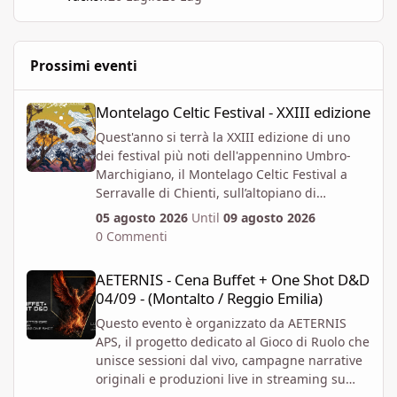
Prossimi eventi
Montelago Celtic Festival - XXIII edizione
Montelago Celtic Festival - XXIII edizione
Quest'anno si terrà la XXIII edizione di uno
dei festival più noti dell'appennino Umbro-
Marchigiano, il Montelago Celtic Festival a
Serravalle di Chienti, sull’altopiano di
Colfiorito in provincia di Macerata.
05 agosto 2026
Until
09 agosto 2026
https://www.montelagocelticfestival.it/
0 Commenti
Il festiva è pensato per far vivere un
AETERNIS - Cena Buffet + One Shot D&D 04/09 - (Montalto / Regg
esperienza immersiva a chi vi partecipa,
AETERNIS - Cena Buffet + One Shot D&D
tantochè I biglietti attualmente disponibili
04/09 - (Montalto / Reggio Emilia)
permettono l'accesso per almeno due giorni
consecutivi. E' attiva la prevendita Spring
Questo evento è organizzato da AETERNIS
Offer, che mette a disposizione dal 6 Aprile al
APS, il progetto dedicato al Gioco di Ruolo che
12 Giugno un numero massimo biglietti 4000.
unisce sessioni dal vivo, campagne narrative
Al momento i prezzi per la prevendita sono i
originali e produzioni live in streaming su