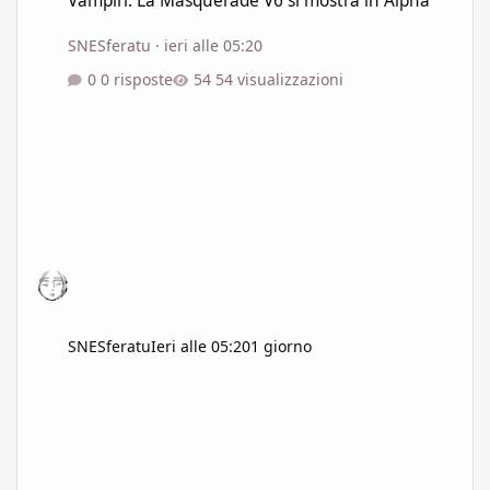
Vampiri: La Masquerade V6 si mostra in Alpha
SNESferatu
·
ieri alle 05:20
0 risposte
54 visualizzazioni
SNESferatu
Ieri alle 05:20
1 giorno