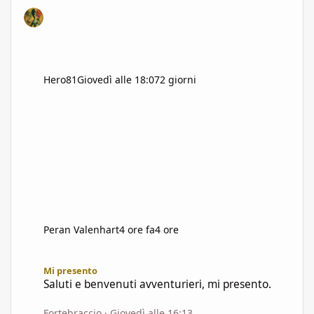
Hero81
Giovedì alle 18:07
2 giorni
Peran Valenhart
4 ore fa
4 ore
Saluti e benvenuti avventurieri, mi presento.
Mi presento
Saluti e benvenuti avventurieri, mi presento.
Fortebraccio
·
Giovedì alle 16:13