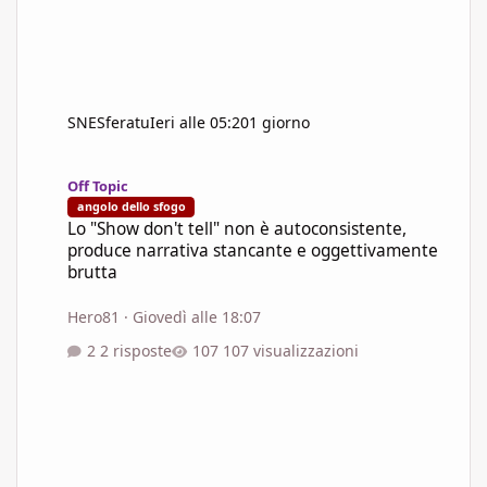
SNESferatu
Ieri alle 05:20
1 giorno
Lo "Show don't tell" non è autoconsistente, produce narrativa s
Off Topic
angolo dello sfogo
Lo "Show don't tell" non è autoconsistente,
produce narrativa stancante e oggettivamente
brutta
Hero81
·
Giovedì alle 18:07
2 risposte
107 visualizzazioni