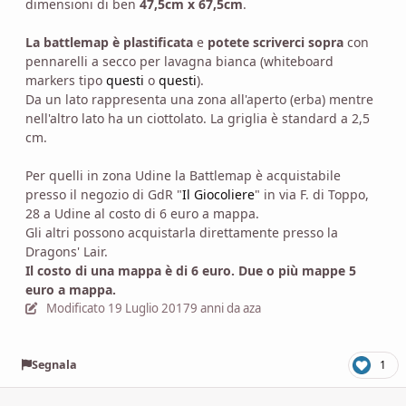
dimensioni di ben
47,5cm x 67,5cm
.
La battlemap è plastificata
e
potete scriverci sopra
con
pennarelli a secco per lavagna bianca (whiteboard
markers tipo
questi
o
questi
).
Da un lato rappresenta una zona all'aperto (erba) mentre
nell'altro lato ha un ciottolato. La griglia è standard a 2,5
cm.
Per quelli in zona Udine la Battlemap è acquistabile
presso il negozio di GdR "
Il Giocoliere
" in via F. di Toppo,
28 a Udine al costo di 6 euro a mappa.
Gli altri possono acquistarla direttamente presso la
Dragons' Lair.
Il costo di una mappa è di 6 euro. Due o più mappe 5
euro a mappa.
Modificato
19 Luglio 2017
9 anni
da aza
Segnala
1