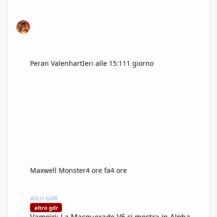
Peran Valenhart
Ieri alle 15:11
1 giorno
Maxwell Monster
4 ore fa
4 ore
Vampiri: La Masquerade V6 si mostra in Alpha
Altri GdR
altro gdr