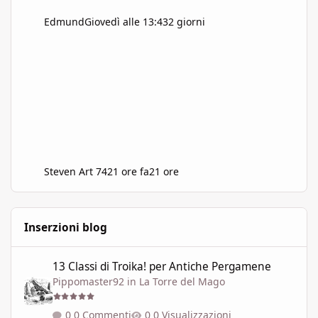
Edmund
Giovedì alle 13:43
2 giorni
Steven Art 74
21 ore fa
21 ore
Inserzioni blog
13 Classi di Troika! per Antiche Pergamene
13 Classi di Troika! per Antiche Pergamene
Pippomaster92
in
La Torre del Mago
0 Commenti
0 Visualizzazioni