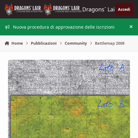
Vai al contenuto
Dragons´ Lair
Accedi
Nuova procedura di approvazione delle iscrizioni
Nas
Home
Pubblicazioni
Community
Battlemap 2008