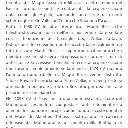
tentativi dei Maghi Rossi di infiltrarsi in altre regioni del
Faerûn furono scoperti e contrastati dall’organizzazione
nota come gli Arpisti, causando una serie di grandi
schermaglie nelle Valli con Coloro che Suonano l’Arpa.
Entro il 1030 CV, le lotte interne tra i Maghi Rossi, che
talvolta sfociavano quasi nell’anarchia, erano state sedate
con la fondazione del Consiglio degli Zulkir. Tuttavia,
l’istituzione del consiglio non fu accolta favorevolmente da
tutti e alcuni Maghi Rossi si separarono, ritenendo che i
membri anziani stessero oltrepassando i propri limiti di
autorità. Le successive tensioni interne all’organizzazione
non furono completamente sedate fino al 1074 CV, quando
l’ultimo gruppo ribelle di Maghi Rossi venne distrutto.
Ythazz Buvaar fu proclamato Primo Zulkir, ma ben presto si
annoiò della politica e si ritirò a Bezantur per dedicarsi alle
proprie ricerche magiche.
Nel 1098 CV, il Thay lanciò una gigantesca invasione del
Mulhorand, cercando di conquistare l’antico dominatore o
almeno di espandere i propri confini lungo le coste orientali
del Mare di Alamber. Tuttavia, sottovalutò le capacità
difensive del Mulhorand e fu sconfitto nella Battaglia di