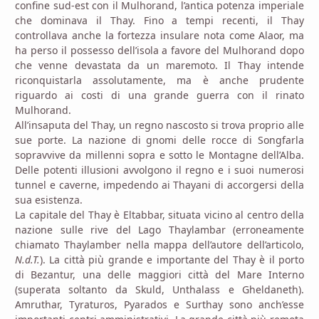
confine sud-est con il Mulhorand, l’antica potenza imperiale
che dominava il Thay. Fino a tempi recenti, il Thay
controllava anche la fortezza insulare nota come Alaor, ma
ha perso il possesso dell’isola a favore del Mulhorand dopo
che venne devastata da un maremoto. Il Thay intende
riconquistarla assolutamente, ma è anche prudente
riguardo ai costi di una grande guerra con il rinato
Mulhorand.
All’insaputa del Thay, un regno nascosto si trova proprio alle
sue porte. La nazione di gnomi delle rocce di Songfarla
sopravvive da millenni sopra e sotto le Montagne dell’Alba.
Delle potenti illusioni avvolgono il regno e i suoi numerosi
tunnel e caverne, impedendo ai Thayani di accorgersi della
sua esistenza.
La capitale del Thay è Eltabbar, situata vicino al centro della
nazione sulle rive del Lago Thaylambar (erroneamente
chiamato Thaylamber nella mappa dell’autore dell’articolo,
N.d.T.
). La città più grande e importante del Thay è il porto
di Bezantur, una delle maggiori città del Mare Interno
(superata soltanto da Skuld, Unthalass e Gheldaneth).
Amruthar, Tyraturos, Pyarados e Surthay sono anch’esse