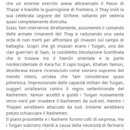
che un enorme esercito aveva attraversato il Passo di
Thazar e travolto la guarnigione di frontiera. il Thay inviò la
sua celebrata Legione del Grifone, soltanto per vederla
quasi completamente distrutta.
Szass Tam intervenne direttamente, assumendo il comando
delle armate rimanenti del Thay e radunando una vasta
orda di non morti per affrontare gli invasori sul campo di
battaglia. Scoprì che gli invasori erano i Tuigan, uno dei
clan guerrieri di Taan, la cosiddetta Desolazione Sconfinata
che si trovava tra il Faerûn orientale e la parte
nordoccidentale di Kara-Tur. Il capo tuigan, Khahan Yamun,
desiderava essere riconosciuto come sovrano supremo del
mondo intero, un’idea che Tam considerava quasi
pittoresca. Impressionato dalle capacità militari dei Tuigan,
suggerì un’alleanza contro il regno settentrionale del
Rashemen. Yamun accettò e guidò i Tuigan nuovamente
verso nord per invadere il Rashemen da sud-est, mentre i
Thayani avrebbero attaccato da sud. Insieme avrebbero
potuto schiacciare il Rashemen.
Il piano procedette e i Rashemi furono colti di sorpresa, ma
i Tuigan subirono ritardi a causa della necessità di fermarsi