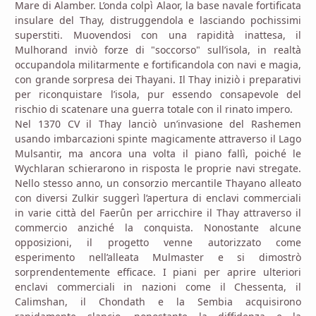
Mare di Alamber. L’onda colpì Alaor, la base navale fortificata
insulare del Thay, distruggendola e lasciando pochissimi
superstiti. Muovendosi con una rapidità inattesa, il
Mulhorand inviò forze di "soccorso" sull’isola, in realtà
occupandola militarmente e fortificandola con navi e magia,
con grande sorpresa dei Thayani. Il Thay iniziò i preparativi
per riconquistare l’isola, pur essendo consapevole del
rischio di scatenare una guerra totale con il rinato impero.
Nel 1370 CV il Thay lanciò un’invasione del Rashemen
usando imbarcazioni spinte magicamente attraverso il Lago
Mulsantir, ma ancora una volta il piano fallì, poiché le
Wychlaran schierarono in risposta le proprie navi stregate.
Nello stesso anno, un consorzio mercantile Thayano alleato
con diversi Zulkir suggerì l’apertura di enclavi commerciali
in varie città del Faerûn per arricchire il Thay attraverso il
commercio anziché la conquista. Nonostante alcune
opposizioni, il progetto venne autorizzato come
esperimento nell’alleata Mulmaster e si dimostrò
sorprendentemente efficace. I piani per aprire ulteriori
enclavi commerciali in nazioni come il Chessenta, il
Calimshan, il Chondath e la Sembia acquisirono