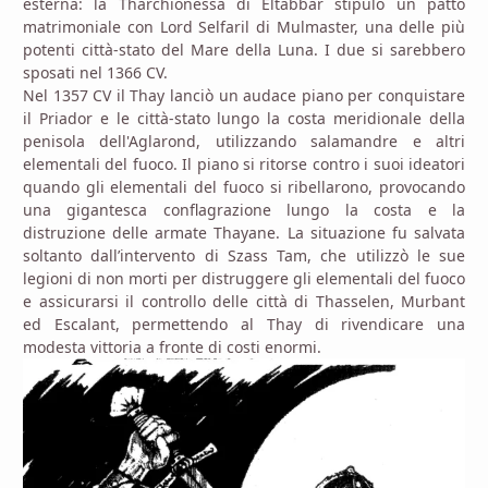
esterna: la Tharchionessa di Eltabbar stipulò un patto
matrimoniale con Lord Selfaril di Mulmaster, una delle più
potenti città-stato del Mare della Luna. I due si sarebbero
sposati nel 1366 CV.
Nel 1357 CV il Thay lanciò un audace piano per conquistare
il Priador e le città-stato lungo la costa meridionale della
penisola dell'Aglarond, utilizzando salamandre e altri
elementali del fuoco. Il piano si ritorse contro i suoi ideatori
quando gli elementali del fuoco si ribellarono, provocando
una gigantesca conflagrazione lungo la costa e la
distruzione delle armate Thayane. La situazione fu salvata
soltanto dall’intervento di Szass Tam, che utilizzò le sue
legioni di non morti per distruggere gli elementali del fuoco
e assicurarsi il controllo delle città di Thasselen, Murbant
ed Escalant, permettendo al Thay di rivendicare una
modesta vittoria a fronte di costi enormi.