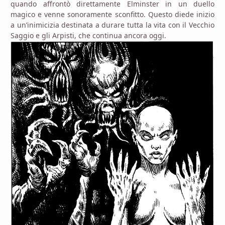
quando affrontò direttamente Elminster in un duello
magico e venne sonoramente sconfitto. Questo diede inizio
a un’inimicizia destinata a durare tutta la vita con il Vecchio
Saggio e gli Arpisti, che continua ancora oggi.