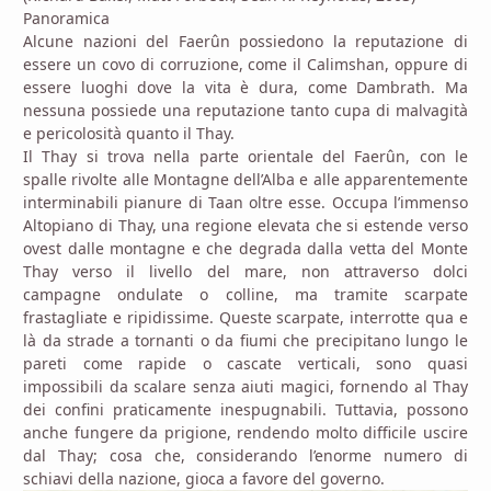
Panoramica
Alcune nazioni del Faerûn possiedono la reputazione di
essere un covo di corruzione, come il Calimshan, oppure di
essere luoghi dove la vita è dura, come Dambrath. Ma
nessuna possiede una reputazione tanto cupa di malvagità
e pericolosità quanto il Thay.
Il Thay si trova nella parte orientale del Faerûn, con le
spalle rivolte alle Montagne dell’Alba e alle apparentemente
interminabili pianure di Taan oltre esse. Occupa l’immenso
Altopiano di Thay, una regione elevata che si estende verso
ovest dalle montagne e che degrada dalla vetta del Monte
Thay verso il livello del mare, non attraverso dolci
campagne ondulate o colline, ma tramite scarpate
frastagliate e ripidissime. Queste scarpate, interrotte qua e
là da strade a tornanti o da fiumi che precipitano lungo le
pareti come rapide o cascate verticali, sono quasi
impossibili da scalare senza aiuti magici, fornendo al Thay
dei confini praticamente inespugnabili. Tuttavia, possono
anche fungere da prigione, rendendo molto difficile uscire
dal Thay; cosa che, considerando l’enorme numero di
schiavi della nazione, gioca a favore del governo.