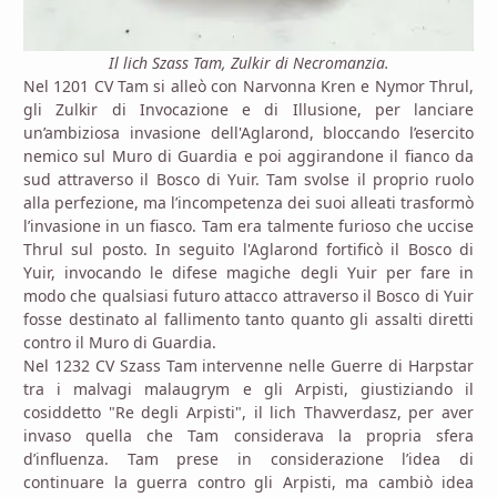
Il lich Szass Tam, Zulkir di Necromanzia.
Nel 1201 CV Tam si alleò con Narvonna Kren e Nymor Thrul,
gli Zulkir di Invocazione e di Illusione, per lanciare
un’ambiziosa invasione dell'Aglarond, bloccando l’esercito
nemico sul Muro di Guardia e poi aggirandone il fianco da
sud attraverso il Bosco di Yuir. Tam svolse il proprio ruolo
alla perfezione, ma l’incompetenza dei suoi alleati trasformò
l’invasione in un fiasco. Tam era talmente furioso che uccise
Thrul sul posto. In seguito l'Aglarond fortificò il Bosco di
Yuir, invocando le difese magiche degli Yuir per fare in
modo che qualsiasi futuro attacco attraverso il Bosco di Yuir
fosse destinato al fallimento tanto quanto gli assalti diretti
contro il Muro di Guardia.
Nel 1232 CV Szass Tam intervenne nelle Guerre di Harpstar
tra i malvagi malaugrym e gli Arpisti, giustiziando il
cosiddetto "Re degli Arpisti", il lich Thavverdasz, per aver
invaso quella che Tam considerava la propria sfera
d’influenza. Tam prese in considerazione l’idea di
continuare la guerra contro gli Arpisti, ma cambiò idea