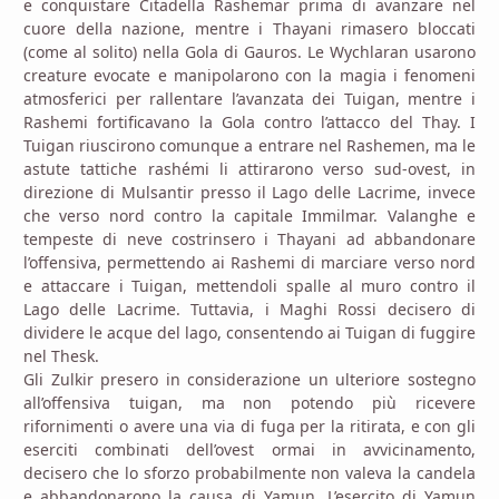
e conquistare Citadella Rashemar prima di avanzare nel
cuore della nazione, mentre i Thayani rimasero bloccati
(come al solito) nella Gola di Gauros. Le Wychlaran usarono
creature evocate e manipolarono con la magia i fenomeni
atmosferici per rallentare l’avanzata dei Tuigan, mentre i
Rashemi fortificavano la Gola contro l’attacco del Thay. I
Tuigan riuscirono comunque a entrare nel Rashemen, ma le
astute tattiche rashémi li attirarono verso sud-ovest, in
direzione di Mulsantir presso il Lago delle Lacrime, invece
che verso nord contro la capitale Immilmar. Valanghe e
tempeste di neve costrinsero i Thayani ad abbandonare
l’offensiva, permettendo ai Rashemi di marciare verso nord
e attaccare i Tuigan, mettendoli spalle al muro contro il
Lago delle Lacrime. Tuttavia, i Maghi Rossi decisero di
dividere le acque del lago, consentendo ai Tuigan di fuggire
nel Thesk.
Gli Zulkir presero in considerazione un ulteriore sostegno
all’offensiva tuigan, ma non potendo più ricevere
rifornimenti o avere una via di fuga per la ritirata, e con gli
eserciti combinati dell’ovest ormai in avvicinamento,
decisero che lo sforzo probabilmente non valeva la candela
e abbandonarono la causa di Yamun. L’esercito di Yamun