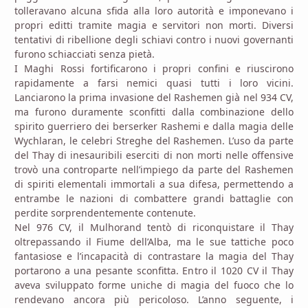
tolleravano alcuna sfida alla loro autorità e imponevano i
propri editti tramite magia e servitori non morti. Diversi
tentativi di ribellione degli schiavi contro i nuovi governanti
furono schiacciati senza pietà.
I Maghi Rossi fortificarono i propri confini e riuscirono
rapidamente a farsi nemici quasi tutti i loro vicini.
Lanciarono la prima invasione del Rashemen già nel 934 CV,
ma furono duramente sconfitti dalla combinazione dello
spirito guerriero dei berserker Rashemi e dalla magia delle
Wychlaran, le celebri Streghe del Rashemen. L’uso da parte
del Thay di inesauribili eserciti di non morti nelle offensive
trovò una controparte nell’impiego da parte del Rashemen
di spiriti elementali immortali a sua difesa, permettendo a
entrambe le nazioni di combattere grandi battaglie con
perdite sorprendentemente contenute.
Nel 976 CV, il Mulhorand tentò di riconquistare il Thay
oltrepassando il Fiume dell’Alba, ma le sue tattiche poco
fantasiose e l’incapacità di contrastare la magia del Thay
portarono a una pesante sconfitta. Entro il 1020 CV il Thay
aveva sviluppato forme uniche di magia del fuoco che lo
rendevano ancora più pericoloso. L’anno seguente, i