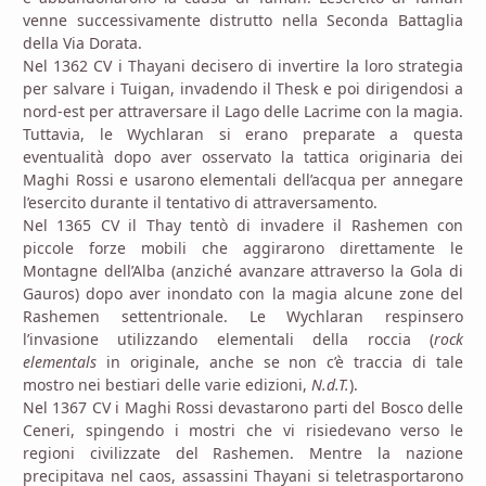
venne successivamente distrutto nella Seconda Battaglia
della Via Dorata.
Nel 1362 CV i Thayani decisero di invertire la loro strategia
per salvare i Tuigan, invadendo il Thesk e poi dirigendosi a
nord-est per attraversare il Lago delle Lacrime con la magia.
Tuttavia, le Wychlaran si erano preparate a questa
eventualità dopo aver osservato la tattica originaria dei
Maghi Rossi e usarono elementali dell’acqua per annegare
l’esercito durante il tentativo di attraversamento.
Nel 1365 CV il Thay tentò di invadere il Rashemen con
piccole forze mobili che aggirarono direttamente le
Montagne dell’Alba (anziché avanzare attraverso la Gola di
Gauros) dopo aver inondato con la magia alcune zone del
Rashemen settentrionale. Le Wychlaran respinsero
l’invasione utilizzando elementali della roccia (
rock
elementals
in originale, anche se non c’è traccia di tale
mostro nei bestiari delle varie edizioni,
N.d.T.
).
Nel 1367 CV i Maghi Rossi devastarono parti del Bosco delle
Ceneri, spingendo i mostri che vi risiedevano verso le
regioni civilizzate del Rashemen. Mentre la nazione
precipitava nel caos, assassini Thayani si teletrasportarono