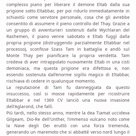
complesso piano per liberare il demone Eltab dalla sua
prigione sotto Eltabbar, per poi ridurlo immediatamente in
schiavitù come servitore personale, cosa che gli avrebbe
consentito di assumere il pieno controllo del Thay. Grazie a
un gruppo di avventurieri sostenuti dalle Wychlaran del
Rashemen, il piano venne sabotato e Eltab fuggì dalla
propria prigione (distruggendo parzialmente Eltabbar nel
processo), sconfisse Szass Tam in battaglia e andò sul
Monte Thay per pianificare la propria vendetta. Tam
credeva di aver intrappolato nuovamente Eltab in una cisti
demoniaca, ma questa prigione era difettosa e, non
essendo sostenuta dall’enorme sigillo magico di Eltabbar,
rischiava di cedere in qualunque momento.
La reputazione di Tam fu danneggiata da questo
insuccesso, così si mosse rapidamente per ricostruire
Eltabbar e nel 1369 CV lanciò una nuova invasione
dell'Aglarond, che fallì.
Più tardi, nello stesso anno, mentre la dea Tiamat uccideva
Gilgeam, Dio-Re dell'Unther, l’immenso vulcano noto come
la Nave degli Dei eruttò con una forza tremenda,
generando un maremoto che si abbatté verso nord lungo il