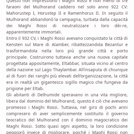
Questo non impressionò i Maghi Rossi e non meno di tre
faraoni del Mulhorand caddero nel solo anno 922 CV:
Mahorustep I, Horustep II e Ramenhorus II. In seguito il
Mulhorand abbandonò la campagna, turbata dalla capacità
dei Maghi Rossi di neutralizzare i loro dèi-re,
apparentemente immortali.
Entro il 932 CV, i Maghi Rossi avevano conquistato la città di
Kensten sul Mare di Alamber, ribattezzandola Bezantur e
trasformandola nella loro più grande città e porto
principale. Costruirono tuttavia anche una nuova capitale
progettata appositamente, Eltabbar, situata vicino al centro
della nazione sul Lago Thaylambar. All’insaputa di chiunque
al di fuori dei ranghi più elevati dell’organizzazione, la città
era in realtà un gigantesco sigillo magico che fungeva da
prigione per Eltab.
Gli abitanti di Delhumide speravano in una vita migliore,
libera dal dominio del Mulhorand, questo è ciò che avevano
promesso i Maghi Rossi. Tuttavia, nel giro di pochi anni
compresero di aver semplicemente sostituito il governo
teocratico del Mulhorand con il dominio magocratico dei
Maghi Rossi. Sotto quasi ogni aspetto, la loro condizione
peggiorò invece di migliorare, poiché i Maghi Rossi non