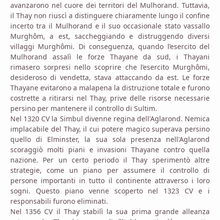
avanzarono nel cuore dei territori del Mulhorand. Tuttavia,
il Thay non riuscì a distinguere chiaramente lungo il confine
incerto tra il Mulhorand e il suo occasionale stato vassallo
Murghôm, a est, saccheggiando e distruggendo diversi
villaggi Murghômi. Di conseguenza, quando l’esercito del
Mulhorand assalì le forze Thayane da sud, i Thayani
rimasero sorpresi nello scoprire che l’esercito Murghômi,
desideroso di vendetta, stava attaccando da est. Le forze
Thayane evitarono a malapena la distruzione totale e furono
costrette a ritirarsi nel Thay, prive delle risorse necessarie
persino per mantenere il controllo di Sultim.
Nel 1320 CV la Simbul divenne regina dell'Aglarond. Nemica
implacabile del Thay, il cui potere magico superava persino
quello di Elminster, la sua sola presenza nell'Aglarond
scoraggiò molti piani e invasioni Thayane contro quella
nazione. Per un certo periodo il Thay sperimentò altre
strategie, come un piano per assumere il controllo di
persone importanti in tutto il continente attraverso i loro
sogni. Questo piano venne scoperto nel 1323 CV e i
responsabili furono eliminati.
Nel 1356 CV il Thay stabilì la sua prima grande alleanza