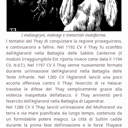
I malaugrym, malvagi e immortali mutaforma.
I tentativi del Thay di conquistare la regione proseguirono,
e continuarono a fallire. Nel 1192 CV il Thay fu sconfitto
dall'Aglarond nella Battaglia delle Sabbie Canterine (il
modulo Irraggiungibile Est riporta invece come data il 1194
CV,
N.d.T.
). Nel 1197 CV il Thay venne nuovamente fermato
durante un’invasione dell'Aglarond nella Battaglia delle
Teste Infrante. Nel 1260 CV l'Aglarond lanciò una poco
accorta offensiva contro il Thay: l’esercito di re Halacar
travolse le difese del Thay semplicemente grazie alla
violenza inaspettata dell’attacco. il Thay annientò però
l’esercito dell'Aglarond nella Battaglia di Lapendrar.
Nel 1280 CV il Thay lanciò un’invasione del Mulhorand via
terra e via mare pianificata da lungo tempo, sostenuta da
un formidabile potere magico. La città di Sultim cadde
durante la prima fase dell’invasione e le forze Thayane