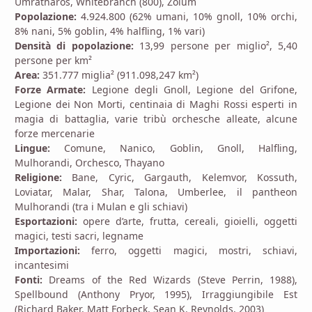
Umratharos, Whitebranch (800), Zolum
Popolazione:
4.924.800 (62% umani, 10% gnoll, 10% orchi,
8% nani, 5% goblin, 4% halfling, 1% vari)
Densità di popolazione:
13,99 persone per miglio², 5,40
persone per km²
Area:
351.777 miglia² (911.098,247 km²)
Forze Armate:
Legione degli Gnoll, Legione del Grifone,
Legione dei Non Morti, centinaia di Maghi Rossi esperti in
magia di battaglia, varie tribù orchesche alleate, alcune
forze mercenarie
Lingue:
Comune, Nanico, Goblin, Gnoll, Halfling,
Mulhorandi, Orchesco, Thayano
Religione:
Bane, Cyric, Gargauth, Kelemvor, Kossuth,
Loviatar, Malar, Shar, Talona, Umberlee, il pantheon
Mulhorandi (tra i Mulan e gli schiavi)
Esportazioni:
opere d’arte, frutta, cereali, gioielli, oggetti
magici, testi sacri, legname
Importazioni:
ferro, oggetti magici, mostri, schiavi,
incantesimi
Fonti:
Dreams of the Red Wizards (Steve Perrin, 1988),
Spellbound (Anthony Pryor, 1995), Irraggiungibile Est
(Richard Baker, Matt Forbeck, Sean K. Reynolds, 2003)