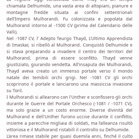
chiamata Delhumide, una vasta area di altopiani, pianure e
montagne fredde situata ai confini settentrionali
dell’Impero Mulhorandi. Fu colonizzata e popolata dal
Mulhorand intorno al -1500 CV (prima del Calendario delle
Valli).
Nel -1087 CV, l’ Adepto Teurgo Thayd, L’Ultimo Apprendista
di Imaskar, si ribellò al Mulhorand. Conquistò Delhumide e
si stava preparando a invadere il centro dei territori del
Mulhorand, prima di essere sconfitto. Thayd venne
giustiziato, giurando vendetta. All’insaputa dei Mulhorandi,
Thayd aveva creato un immenso portale verso il mondo
natale dei temibili orchi grigi. Nel -1081 CV gli orchi
scoprirono il portale e lanciarono una massiccia invasione
su Toril.
I Mulhorandi si allearono con l'Unther e sconfissero gli orchi
durante le Guerre del Portale Orchesco (-1081 / -1071 CV),
ma solo grazie a un costo enorme. Diverse divinità del
Mulhorand e dell'Unther furono uccise durante il conflitto,
insieme a parecchie migliaia di soldati, ma l’alleanza risultò
vittoriosa e il Mulhorand ristabilì il controllo su Delhumide.
L’area rimase stabile per quasi duemila anni, finché il culto