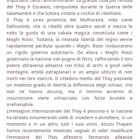
importanti centri amministrativi. La grande città più remota
del Thay è Escalant, conquistata durante la Guerra delle
Salamandre e che tuttora rimane a rischio di ribellione.
Il Thay è un’ex provincia del Mulhorand, nota come
Delhumide, che si ribellò oltre quattro secoli e mezzo fa
sotto la guida di una cabala magica conosciuta come i
Maghi Rossi. Tuttavia, la neonata libertà del regno venne
rapidamente perduta quando i Maghi Rossi instaurarono
un rigido governo autoritario. Da allora i Maghi Rossi
governano la nazione con pugno di ferro, rafforzando il loro
potere attraverso alleanze con tribù di orchi e gnoll nelle
montagne, entità extraplanari e un ampio utilizzo di non
morti nei loro eserciti. Il cittadino medio del Thay possiede
un modesto grado di libertà (a differenza degli schiavi, che
non ne hanno alcuna), ma il minimo accenno di
insurrezione viene schiacciato con forza brutale e
irrefrenabile.
L’immagine internazionale del Thay è pessima e la nazione
ha tentato innumerevoli volte di invadere o annettere, in un
momento o in un altro, tutti i suoi vicini. Alcuni Thayani
hanno recentemente mostrato segnali di voler modificare
l’immagine del Thay all’estero, formando alleanze