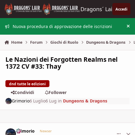
Vai al contenuto
Dragons´ Lair
Accedi
Nuova procedura di approvazione delle iscrizioni
Nas
Home
Forum
Giochi di Ruolo
Dungeons & Dragons
Le Nazioni dei Forgotten Realms nel
1372 CV #33: Thay
dnd tutte le edizioni
Condividi
Follower
Grimorio
6 Luglio
6 Lug
in
Dungeons & Dragons
Grimorio
comment_
Stati
Newser