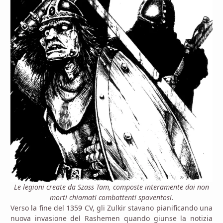
Le legioni create da Szass Tam, composte interamente dai non
morti chiamati combattenti spaventosi.
Verso la fine del 1359 CV, gli Zulkir stavano pianificando una
nuova invasione del Rashemen quando giunse la notizia