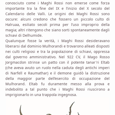
conosciuto come i Maghi Rossi non emerse come forza
importante tra la fine del IX e l’inizio del X secolo del
Calendario delle Valli. Le origini dei Maghi Rossi sono
oscure: alcuni credono che fossero un piccolo culto di
Halruaa, esiliato secoli prima per l’uso improprio della
magia; altri ritengono che siano sorti spontaneamente dagli
schiavi di Delhumide.
Qualunque fosse la verità, i Maghi Rossi desideravano
liberarsi dal dominio Mulhorandi e trovarono alleati disposti
nei culti religiosi e tra la popolazione di schiavi, oppressa
dal governo amministrativo. Nel 922 CV, il Mago Rosso
Jorgmacdon strinse un patto con il potente tanar'ri Eltab
(che aveva avuto un ruolo nella caduta degli antichi imperi
di Narfell e Raumathar) e il demone guidò la distruzione
della maggior parte dell’esercito di occupazione del
Mulhorand. Eltab fu duramente messo alla prova e
indebolito a tal punto che i Maghi Rossi riuscirono a
imprigionarlo in una trappola ingegnosa.