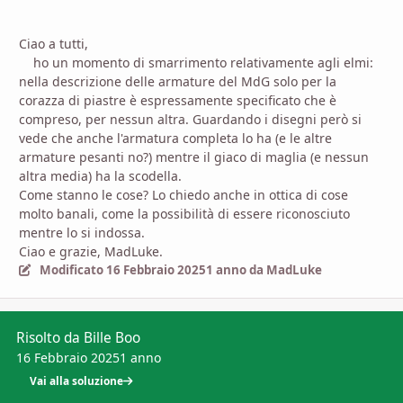
Ciao a tutti,
ho un momento di smarrimento relativamente agli elmi:
nella descrizione delle armature del MdG solo per la
corazza di piastre è espressamente specificato che è
compreso, per nessun altra. Guardando i disegni però si
vede che anche l'armatura completa lo ha (e le altre
armature pesanti no?) mentre il giaco di maglia (e nessun
altra media) ha la scodella.
Come stanno le cose? Lo chiedo anche in ottica di cose
molto banali, come la possibilità di essere riconosciuto
mentre lo si indossa.
Ciao e grazie, MadLuke.
Modificato
16 Febbraio 2025
1 anno
da MadLuke
Risolto da Bille Boo
16 Febbraio 2025
1 anno
Vai alla soluzione