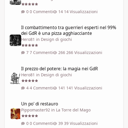
0 Commenti
14 Visualizzazioni
Il combattimento tra guerrieri esperti nel 99% dei GdR è una pi
Il combattimento tra guerrieri esperti nel 99%
dei GdR è una pizza agghiacciante
Hero81
in
Design di giochi
7 Commenti
266 Visualizzazioni
Il prezzo del potere: la magia nei GdR
Il prezzo del potere: la magia nei GdR
Hero81
in
Design di giochi
4 Commenti
141 Visualizzazioni
Un po' di restauro
Un po' di restauro
Pippomaster92
in
La Torre del Mago
0 Commenti
39 Visualizzazioni