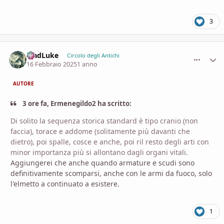
3
MadLuke
comment_
Stati
Circolo degli Antichi
16 Febbraio 2025
1 anno
AUTORE
3 ore fa, Ermenegildo2 ha scritto:
Di solito la sequenza storica standard è tipo cranio (non
faccia), torace e addome (solitamente più davanti che
dietro), poi spalle, cosce e anche, poi ril resto degli arti con
minor importanza più si allontano dagli organi vitali.
Aggiungerei che anche quando armature e scudi sono
definitivamente scomparsi, anche con le armi da fuoco, solo
l'elmetto a continuato a esistere.
1