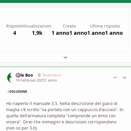
Risposte
Visualizzazioni
Creata
Ultima risposta
4
1,9k
1 anno
1 anno
1 anno
1 anno
Espandi panoramica del topic
Bille Boo
comment_
Stati
Moderatore
16 Febbraio 2025
1 anno
SOLUZIONE
Ho riaperto il manuale 3.5. Nella descrizione del giaco di
maglia c'è scritto "va portato con un cappuccio d'acciaio". In
quella dell'armatura completa "comprende un elmo con
visiera". Direi che immagini e descrizioni corrispondono
(non so per 3.0).