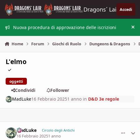
Vai al contenuto
Dragons´ Lair
Accedi
Nuova procedura di approvazione delle iscrizioni
Nas
Home
Forum
Giochi di Ruolo
Dungeons & Dragons
L'elmo
oggetti
Condividi
Follower
MadLuke
16 Febbraio 2025
1 anno
in
D&D 3e regole
MadLuke
comment_
Stati
Circolo degli Antichi
16 Febbraio 2025
1 anno