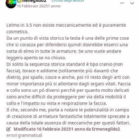
Ermenegildo2
comment_
Stati
Circolo degli Antichi
16 Febbraio 2025
1 anno
L'elmo in 3.5 non esiste meccanicamente ed è puramente
cosmetico.
Da un punto di vista storico la testa è una delle prime cose
che si corazza per difendersi quindi dovrebbe esserci una
sorta di elmo in tutte le armature. Se uno vuole andare
leggero aperto se no chiuso.
Di solito la sequenza storica standard è tipo cranio (non
faccia), torace e addome (solitamente più davanti che
dietro), poi spalle, cosce e anche, poi ril resto degli arti con
minor importanza più si allontano dagli organi vitali. Faccia
e collo sono un pò diversi perchè per quanto molto delicati
sono anche difficili da proteggere per via della mobilità il
collo e l'impatto su vista e respirazione la faccia.
Il che, secondo me, porta a notare le potenzialità in campo
di creazione di armature fantastiche totalmente sprecate a
causa della totale assenza di meccaniche per questi fattori.
Modificato
16 Febbraio 2025
1 anno
da Ermenegildo2
errori grammaticali