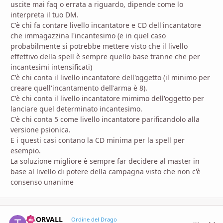
uscite mai faq o errata a riguardo, dipende come lo
interpreta il tuo DM.
C'è chi fa contare livello incantatore e CD dell'incantatore
che immagazzina l'incantesimo (e in quel caso
probabilmente si potrebbe mettere visto che il livello
effettivo della spell è sempre quello base tranne che per
incantesimi intensificati)
C'è chi conta il livello incantatore dell'oggetto (il minimo per
creare quell'incantamento dell'arma è 8).
C'è chi conta il livello incantatore mimimo dell'oggetto per
lanciare quel determinato incantesimo.
C'è chi conta 5 come livello incantatore parificandolo alla
versione psionica.
E i questi casi contano la CD minima per la spell per
esempio.
La soluzione migliore è sempre far decidere al master in
base al livello di potere della campagna visto che non c'è
consenso unanime
THORVALL
comment_
Stati
Ordine del Drago