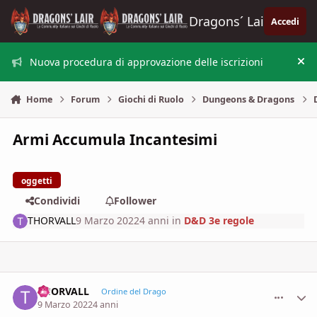
Vai al contenuto
Dragons´ Lair
Accedi
Nuova procedura di approvazione delle iscrizioni
Nas
Home
Forum
Giochi di Ruolo
Dungeons & Dragons
Armi Accumula Incantesimi
oggetti
Condividi
Follower
THORVALL
9 Marzo 2022
4 anni
in
D&D 3e regole
THORVALL
comment_
Stati
Ordine del Drago
9 Marzo 2022
4 anni