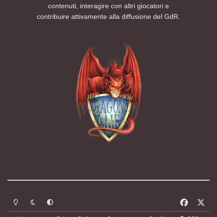
contenuti, interagire con altri giocatori e
contribuire attivamente alla diffusione del GdR.
Modalità chiara
Modalità scura
Segui la preferenza del sistema
f
x
a