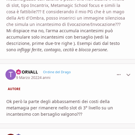
di slot, tipo Incantrix, Metamagic School focus e simili la
cosa è fattibile??? E considerando il mio PG che è un mago
della Arti d'Ombra, posso inserirci un immagine silenziosa
che simula un incantesimo di Evocazione/Invocazione???
Mi dispiace ma no, l'arma accumula incantesimi può
accumulare solo incantesimi con bersaglio (vedi la
descrizione, prime due-t
re righe ). Esempi dati dal testo
sono
infliggi ferite
,
contagio
,
cecità
e
blocca persone
.
THORVALL
comment_
Stati
Ordine del Drago
9 Marzo 2022
4 anni
AUTORE
Ok però la parte degli abbassamenti dei costi della
metamagia per rimanere nello slot di 3° livello su un
incantesimo con bersaglio valgono???