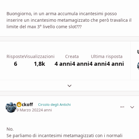
Buongiorno, in un arma accumula incantesimi posso
inserire un incantesimo metamagizzato che però travalica il
limite del max 3° livello come slot???
Risposte
Visualizzazioni
Creata
Ultima risposta
6
1,8k
4 anni
4 anni
4 anni
4 anni
Espandi panoramica del topic
Vackoff
comment_
Stati
Circolo degli Antichi
9 Marzo 2022
4 anni
No.
Se parliamo di incantesimi metamagizzati con i normali