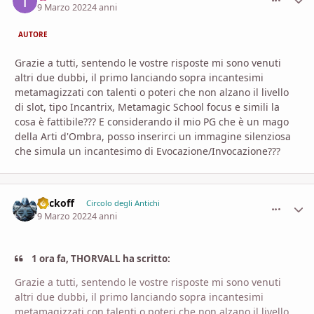
9 Marzo 2022
4 anni
AUTORE
Grazie a tutti, sentendo le vostre risposte mi sono venuti
altri due dubbi, il primo lanciando sopra incantesimi
metamagizzati con talenti o poteri che non alzano il livello
di slot, tipo Incantrix, Metamagic School focus e simili la
cosa è fattibile??? E considerando il mio PG che è un mago
della Arti d'Ombra, posso inserirci un immagine silenziosa
che simula un incantesimo di Evocazione/Invocazione???
Vackoff
comment_
Stati
Circolo degli Antichi
9 Marzo 2022
4 anni
1 ora fa, THORVALL ha scritto:
Grazie a tutti, sentendo le vostre risposte mi sono venuti
altri due dubbi, il primo lanciando sopra incantesimi
metamagizzati con talenti o poteri che non alzano il livello