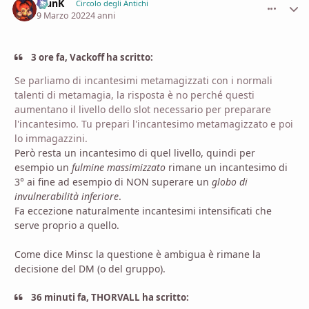
KlunK
comment_
Stati
Circolo degli Antichi
9 Marzo 2022
4 anni
3 ore fa, Vackoff ha scritto:
Se parliamo di incantesimi metamagizzati con i normali
talenti di metamagia, la risposta è no perché questi
aumentano il livello dello slot necessario per preparare
l'incantesimo. Tu prepari l'incantesimo metamagizzato e poi
lo immagazzini.
Però resta un incantesimo di quel livello, quindi per
esempio un
fulmine massimizzato
rimane un incantesimo di
3° ai fine ad esempio di NON superare un
globo di
invulnerabilità inferiore
.
Fa eccezione naturalmente incantesimi intensificati che
serve proprio a quello.
Come dice Minsc la questione è ambigua è rimane la
decisione del DM (o del gruppo).
36 minuti fa, THORVALL ha scritto: