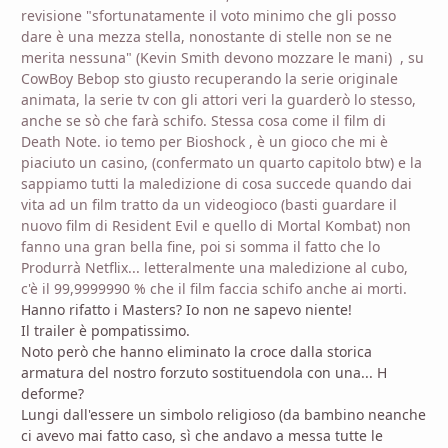
revisione "sfortunatamente il voto minimo che gli posso
dare è una mezza stella, nonostante di stelle non se ne
merita nessuna" (Kevin Smith devono mozzare le mani) , su
CowBoy Bebop sto giusto recuperando la serie originale
animata, la serie tv con gli attori veri la guarderò lo stesso,
anche se sò che farà schifo. Stessa cosa come il film di
Death Note. io temo per Bioshock , è un gioco che mi è
piaciuto un casino, (confermato un quarto capitolo btw) e la
sappiamo tutti la maledizione di cosa succede quando dai
vita ad un film tratto da un videogioco (basti guardare il
nuovo film di Resident Evil e quello di Mortal Kombat) non
fanno una gran bella fine, poi si somma il fatto che lo
Produrrà Netflix... letteralmente una maledizione al cubo,
c'è il 99,9999990 % che il film faccia schifo anche ai morti.
Hanno rifatto i Masters? Io non ne sapevo niente!
Il trailer è pompatissimo.
Noto però che hanno eliminato la croce dalla storica
armatura del nostro forzuto sostituendola con una... H
deforme?
Lungi dall'essere un simbolo religioso (da bambino neanche
ci avevo mai fatto caso, sì che andavo a messa tutte le