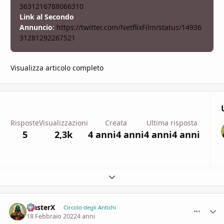
3631216788066310
Link al Secondo
Annuncio
:
https://twitter.com/NetflixFilm/status/14936
31281292267521
Visualizza articolo completo
Risposte
Visualizzazioni
Creata
Ultima risposta
5
2,3k
4 anni
4 anni
4 anni
4 anni
Espandi panoramica del topic
MasterX
comment_
Stati
Circolo degli Antichi
18 Febbraio 2022
4 anni