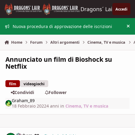
Vai al contenuto
Dragons´ Lair
Accedi
Nuova procedura di approvazione delle iscrizioni
Nas
Home
Forum
Altri argomenti
Cinema, TV e musica
Annunciato un film di Bioshock su
Netflix
film
videogiochi
Condividi
Follower
Graham_89
18 Febbraio 2022
4 anni
in
Cinema, TV e musica