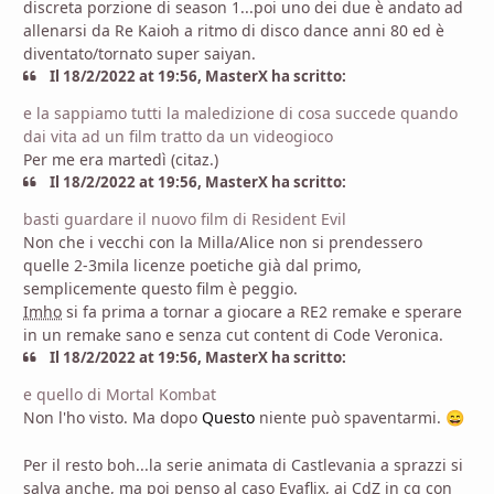
discreta porzione di season 1...poi uno dei due è andato ad
allenarsi da Re Kaioh a ritmo di disco dance anni 80 ed è
diventato/tornato super saiyan.
Il 18/2/2022 at 19:56, MasterX ha scritto:
e la sappiamo tutti la maledizione di cosa succede quando
dai vita ad un film tratto da un videogioco
Per me era martedì (citaz.)
Il 18/2/2022 at 19:56, MasterX ha scritto:
basti guardare il nuovo film di Resident Evil
Non che i vecchi con la Milla/Alice non si prendessero
quelle 2-3mila licenze poetiche già dal primo,
semplicemente questo film è peggio.
Imho
si fa prima a tornar a giocare a RE2 remake e sperare
in un remake sano e senza cut content di Code Veronica.
Il 18/2/2022 at 19:56, MasterX ha scritto:
e quello di Mortal Kombat
Non l'ho visto. Ma dopo
Questo
niente può spaventarmi.
😄
Per il resto boh...la serie animata di Castlevania a sprazzi si
salva anche, ma poi penso al caso Evaflix, ai CdZ in cg con