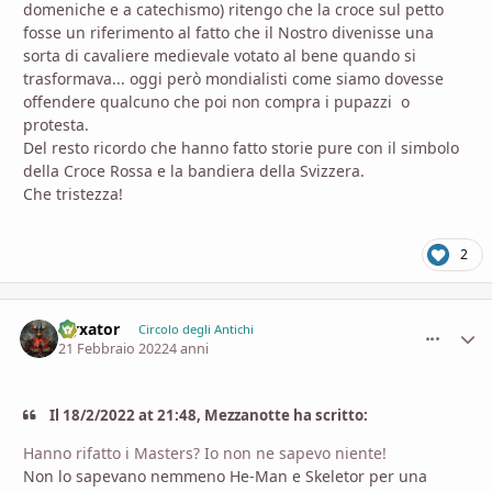
domeniche e a catechismo) ritengo che la croce sul petto
fosse un riferimento al fatto che il Nostro divenisse una
sorta di cavaliere medievale votato al bene quando si
trasformava... oggi però mondialisti come siamo dovesse
offendere qualcuno che poi non compra i pupazzi o
protesta.
Del resto ricordo che hanno fatto storie pure con il simbolo
della Croce Rossa e la bandiera della Svizzera.
Che tristezza!
2
Nyxator
comment_
Stati
Circolo degli Antichi
21 Febbraio 2022
4 anni
Il 18/2/2022 at 21:48, Mezzanotte ha scritto:
Hanno rifatto i Masters? Io non ne sapevo niente!
Non lo sapevano nemmeno He-Man e Skeletor per una