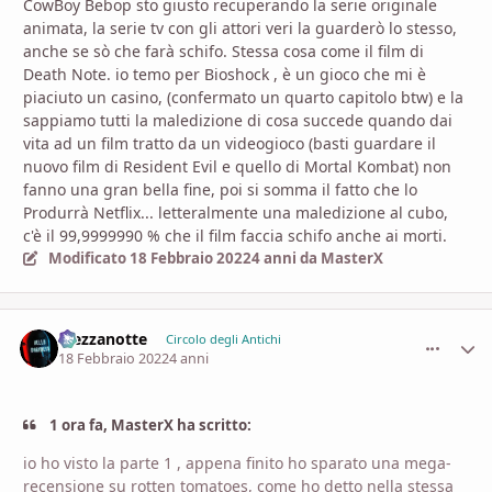
CowBoy Bebop sto giusto recuperando la serie originale
animata, la serie tv con gli attori veri la guarderò lo stesso,
anche se sò che farà schifo. Stessa cosa come il film di
Death Note. io temo per Bioshock , è un gioco che mi è
piaciuto un casino, (confermato un quarto capitolo btw) e la
sappiamo tutti la maledizione di cosa succede quando dai
vita ad un film tratto da un videogioco (basti guardare il
nuovo film di Resident Evil e quello di Mortal Kombat) non
fanno una gran bella fine, poi si somma il fatto che lo
Produrrà Netflix... letteralmente una maledizione al cubo,
c'è il 99,9999990 % che il film faccia schifo anche ai morti.
Modificato
18 Febbraio 2022
4 anni
da MasterX
Mezzanotte
comment_
Stati
Circolo degli Antichi
18 Febbraio 2022
4 anni
1 ora fa, MasterX ha scritto:
io ho visto la parte 1 , appena finito ho sparato una mega-
recensione su rotten tomatoes, come ho detto nella stessa