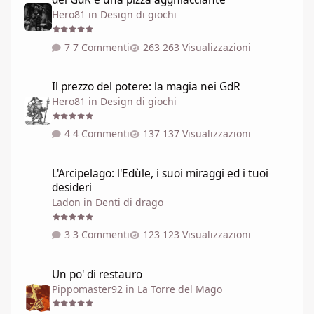
Hero81
in
Design di giochi
7 Commenti
263 Visualizzazioni
Il prezzo del potere: la magia nei GdR
Il prezzo del potere: la magia nei GdR
Hero81
in
Design di giochi
4 Commenti
137 Visualizzazioni
L'Arcipelago: l'Edùle, i suoi miraggi ed i tuoi desideri
L'Arcipelago: l'Edùle, i suoi miraggi ed i tuoi
desideri
Ladon
in
Denti di drago
3 Commenti
123 Visualizzazioni
Un po' di restauro
Un po' di restauro
Pippomaster92
in
La Torre del Mago