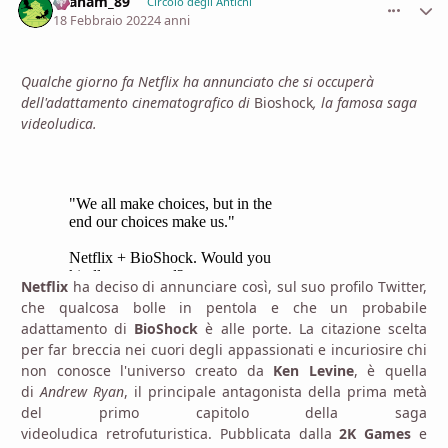
Graham_89
comment_
Stati
Circolo degli Antichi
18 Febbraio 2022
4 anni
Qualche giorno fa Netflix ha annunciato che si occuperà
dell'adattamento cinematografico di
Bioshock
, la famosa saga
videoludica.
Netflix
ha deciso di annunciare così, sul suo profilo Twitter,
che qualcosa bolle in pentola e che un probabile
adattamento di
BioShock
è alle porte. La citazione scelta
per far breccia nei cuori degli appassionati e incuriosire chi
non conosce l'universo creato da
Ken Levine
, è quella
di
Andrew Ryan
, il principale antagonista della prima metà
del primo capitolo della saga
videoludica
retrofuturistica.
Pubblicata dalla
2K Games
e