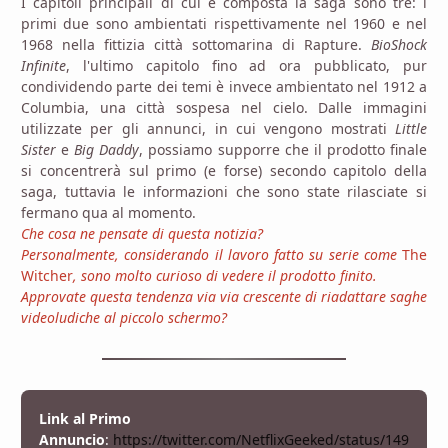
I capitoli principali di cui è composta la saga sono tre: i
primi due sono ambientati rispettivamente nel 1960 e nel
1968 nella fittizia città sottomarina di Rapture.
BioShock
Infinite
, l'ultimo capitolo fino ad ora pubblicato, pur
condividendo parte dei temi è invece ambientato nel 1912 a
Columbia, una città sospesa nel cielo.
Dalle immagini
utilizzate per gli annunci, in cui vengono mostrati
Little
Sister
e
Big Daddy
, possiamo supporre che il prodotto finale
si concentrerà sul primo (e forse) secondo capitolo della
saga, tuttavia le informazioni che sono state rilasciate si
fermano qua al momento.
Che cosa ne pensate di questa notizia?
Personalmente, considerando il lavoro fatto su serie come
The
Witcher
, sono molto curioso di vedere il prodotto finito.
Approvate questa tendenza via via crescente di riadattare saghe
videoludiche al piccolo schermo?
Link al Primo
Annuncio
:
https://twitter.com/NetflixGeeked/status/149