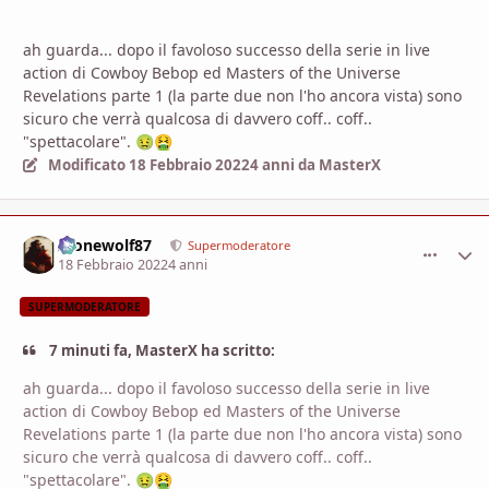
ah guarda... dopo il favoloso successo della serie in live
action di Cowboy Bebop ed Masters of the Universe
Revelations parte 1 (la parte due non l'ho ancora vista) sono
sicuro che verrà qualcosa di davvero coff.. coff..
"spettacolare".
🤢
🤮
Modificato
18 Febbraio 2022
4 anni
da MasterX
Alonewolf87
comment_
Stati
Supermoderatore
18 Febbraio 2022
4 anni
SUPERMODERATORE
7 minuti fa, MasterX ha scritto:
ah guarda... dopo il favoloso successo della serie in live
action di Cowboy Bebop ed Masters of the Universe
Revelations parte 1 (la parte due non l'ho ancora vista) sono
sicuro che verrà qualcosa di davvero coff.. coff..
"spettacolare".
🤢
🤮