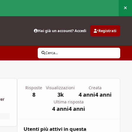
Nas
Hai già un account? Accedi
Registrati
Cerca...
Risposte
Visualizzazioni
Creata
8
3k
4 anni
4 anni
wer
Ultima risposta
4 anni
4 anni
Utenti più attivi in questa