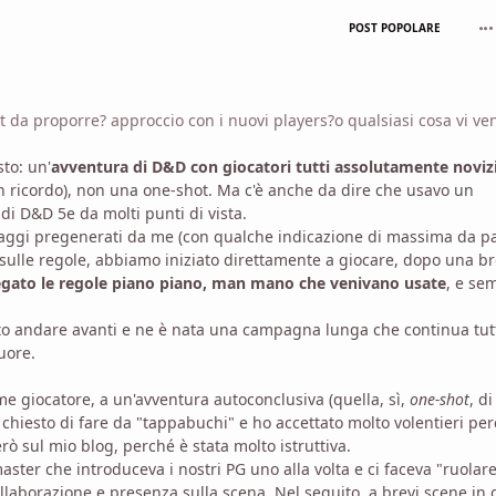
com
POST POPOLARE
t da proporre? approccio con i nuovi players?o qualsiasi cosa vi ve
to: un'
avventura di D&D con giocatori tutti assolutamente noviz
non ricordo), non una one-shot. Ma c'è anche da dire che usavo un
i D&D 5e da molti punti di vista.
onaggi pregenerati da me (con qualche indicazione di massima da p
sulle regole, abbiamo iniziato direttamente a giocare, dopo una b
egato le regole piano piano, man mano che venivano usate
, e se
to andare avanti e ne è nata una campagna lunga che continua tut
uore.
me giocatore, a un'avventura autoconclusiva (quella, sì,
one-shot
, di
chiesto di fare da "tappabuchi" e ho accettato molto volentieri pe
ò sul mio blog, perché è stata molto istruttiva.
master che introduceva i nostri PG uno alla volta e ci faceva "ruolar
collaborazione e presenza sulla scena. Nel seguito, a brevi scene in c