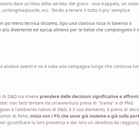
sano dare un'idea della varieta' del gioco - una trappola, un ostac
un'enigma/puzzle, ecc. Tendo a tenere il tutto il piu' semplice
n po meno tecnica diciamo, tipo una classica rissa in taverna o
te più divertente ed epica( almeno per le belve che compongono il 
to andare avanti e ne è nata una campagna lunga che continua tut
e di D&D sia invece
prendere delle decisioni significative e affron
be: non farti tentare da un'avventura piena di "trama" e di PNG
ngeon è l'ambiente nativo di D&D, è il suo elemento, è pieno di deci
'amor di Pelor,
inizia con i PG che sono già insieme e già sulla por
 per giustificare la loro presenza e dar loro un obiettivo da raggiun