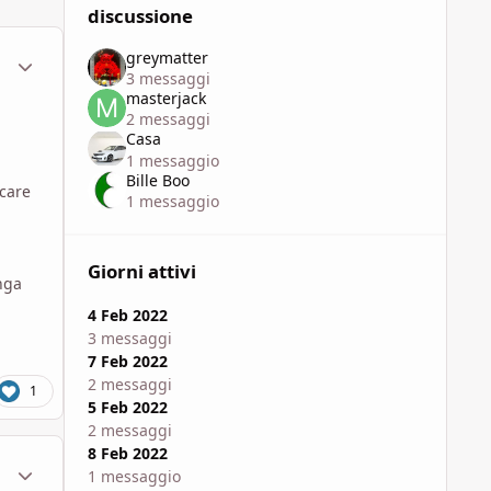
discussione
greymatter
ment_1791458
Statistiche Autore
3 messaggi
masterjack
2 messaggi
Casa
1 messaggio
Bille Boo
ocare
1 messaggio
Giorni attivi
nga
4 Feb 2022
3 messaggi
7 Feb 2022
2 messaggi
1
5 Feb 2022
2 messaggi
8 Feb 2022
ment_1791475
Statistiche Autore
1 messaggio