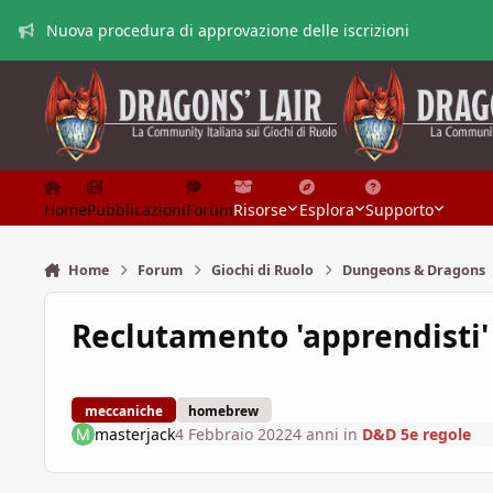
Vai al contenuto
Nuova procedura di approvazione delle iscrizioni
Home
Pubblicazioni
Forum
Risorse
Esplora
Supporto
Home
Forum
Giochi di Ruolo
Dungeons & Dragons
Reclutamento 'apprendisti
meccaniche
homebrew
masterjack
4 Febbraio 2022
4 anni
in
D&D 5e regole