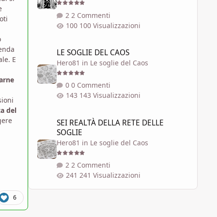
e
2 Commenti
oti
100 Visualizzazioni
o
LE SOGLIE DEL CAOS
cenda
LE SOGLIE DEL CAOS
ale. E
Hero81
in
Le soglie del Caos
tarne
0 Commenti
143 Visualizzazioni
sioni
ta del
SEI REALTÀ DELLA RETE DELLE SOGLIE
gere
SEI REALTÀ DELLA RETE DELLE
SOGLIE
Hero81
in
Le soglie del Caos
2 Commenti
241 Visualizzazioni
6