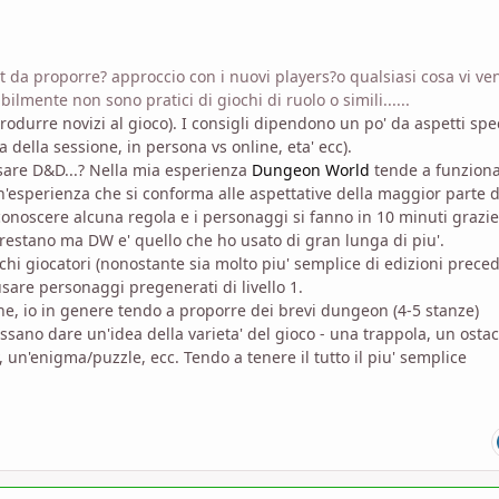
t da proporre? approccio con i nuovi players?o qualsiasi cosa vi ve
lmente non sono pratici di giochi di ruolo o simili......
rodurre novizi al gioco). I consigli dipendono un po' da aspetti spec
a della sessione, in persona vs online, eta' ecc).
 usare D&D...? Nella mia esperienza
Dungeon World
tende a funzion
un'esperienza che si conforma alle aspettative della maggior parte d
onoscere alcuna regola e i personaggi si fanno in 10 minuti grazie
prestano ma DW e' quello che ho usato di gran lunga di piu'.
i giocatori (nonostante sia molto piu' semplice di edizioni preced
sare personaggi pregenerati di livello 1.
ne, io in genere tendo a proporre dei brevi dungeon (4-5 stanze)
sano dare un'idea della varieta' del gioco - una trappola, un ostac
un'enigma/puzzle, ecc. Tendo a tenere il tutto il piu' semplice