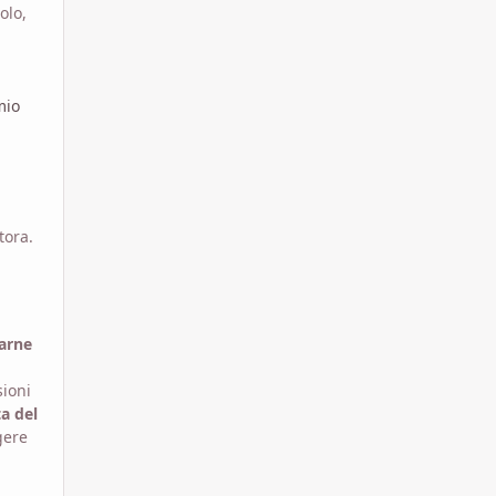
olo,
mio
tora.
tarne
sioni
ta del
gere