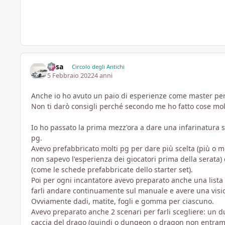
Casa
Circolo degli Antichi
5 Febbraio 2022
4 anni
Anche io ho avuto un paio di esperienze come master per ev
Non ti darò consigli perché secondo me ho fatto cose mol
Io ho passato la prima mezz'ora a dare una infarinatura s
pg.
Avevo prefabbricato molti pg per dare più scelta (più o men
non sapevo l'esperienza dei giocatori prima della serata) 
(come le schede prefabbricate dello starter set).
Poi per ogni incantatore avevo preparato anche una lista
farli andare continuamente sul manuale e avere una visi
Ovviamente dadi, matite, fogli e gomma per ciascuno.
Avevo preparato anche 2 scenari per farli scegliere: un d
caccia del drago (quindi o dungeon o dragon non entrambi