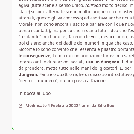
agiva (tutte scene a senso unico,
railroad
molto deciso, m
stare) si sono alternate scene molto lunghe con il master
attoriali, questo gli va concesso) ed esortava anche noi a 
Morale: non sono ancora riuscito a parlare con i due nuov
perso i contatti); ma penso che si siano fatti l'idea che l'e
"recitando" in-character, facendo le voci, gesticolando, r
poi ci siano anche dei dadi e dei numeri in qualche caso
Siccome io sono convinto che l'essenza e pilastro portant
le conseguenze
, la mia raccomandazione fortissima sareb
interessanti e di relazioni sociali;
usa un dungeon
. Il du
da prendere, mette tutto nelle mani dei giocatori. E, per l
dungeon
. Fai tre o quattro righe di discorso introduttivo
(dentro il dungeon), quindi passa all'azione.
In bocca al lupo!
Modificato
4 Febbraio 2022
4 anni
da Bille Boo