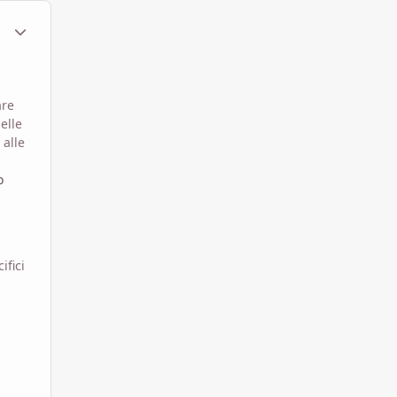
ment_1791483
Statistiche Autore
are
elle
 alle
o
ifici