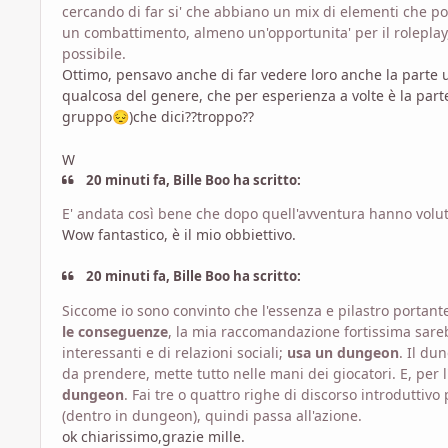
cercando di far si' che abbiano un mix di elementi che pos
un combattimento, almeno un'opportunita' per il roleplay, 
possibile.
Ottimo, pensavo anche di far vedere loro anche la parte u
qualcosa del genere, che per esperienza a volte è la par
gruppo
)che dici??troppo??
😔
W
20 minuti fa, Bille Boo ha scritto:
E' andata così bene che dopo quell'avventura hanno volu
Wow fantastico, è il mio obbiettivo.
20 minuti fa, Bille Boo ha scritto:
Siccome io sono convinto che l'essenza e pilastro portant
le conseguenze
, la mia raccomandazione fortissima sareb
interessanti e di relazioni sociali;
usa un dungeon
. Il du
da prendere, mette tutto nelle mani dei giocatori. E, per l
dungeon
. Fai tre o quattro righe di discorso introduttivo
(dentro in dungeon), quindi passa all'azione.
ok chiarissimo,grazie mille.