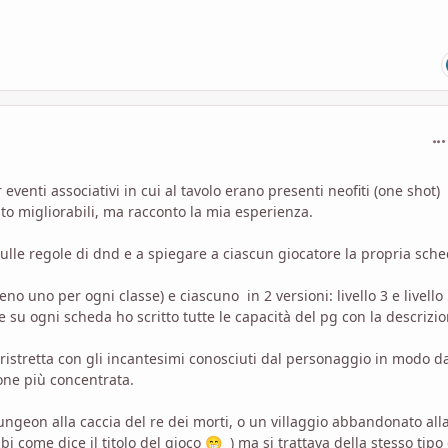
com
enti associativi in cui al tavolo erano presenti neofiti (one shot)
to migliorabili, ma racconto la mia esperienza.
ulle regole di dnd e a spiegare a ciascun giocatore la propria sch
o uno per ogni classe) e ciascuno in 2 versioni: livello 3 e livello 
e su ogni scheda ho scritto tutte le capacità del pg con la descrizi
 ristretta con gli incantesimi conosciuti dal personaggio in modo d
one più concentrata.
ungeon alla caccia del re dei morti, o un villaggio abbandonato all
 come dice il titolo del gioco
) ma si trattava della stesso tipo 
😁