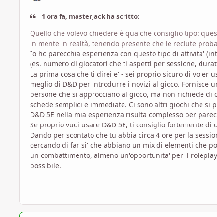
1 ora fa, masterjack ha scritto:
Quello che volevo chiedere è qualche consiglio tipo: ques
in mente in realtà, tenendo presente che le reclute probabi
Io ho parecchia esperienza con questo tipo di attivita' (int
(es. numero di giocatori che ti aspetti per sessione, durat
La prima cosa che ti direi e' - sei proprio sicuro di voler
meglio di D&D per introdurre i novizi al gioco. Fornisce 
persone che si approcciano al gioco, ma non richiede di c
schede semplici e immediate. Ci sono altri giochi che si 
D&D 5E nella mia esperienza risulta complesso per parecch
Se proprio vuoi usare D&D 5E, ti consiglio fortemente di u
Dando per scontato che tu abbia circa 4 ore per la sessio
cercando di far si' che abbiano un mix di elementi che pos
un combattimento, almeno un'opportunita' per il roleplay, 
possibile.