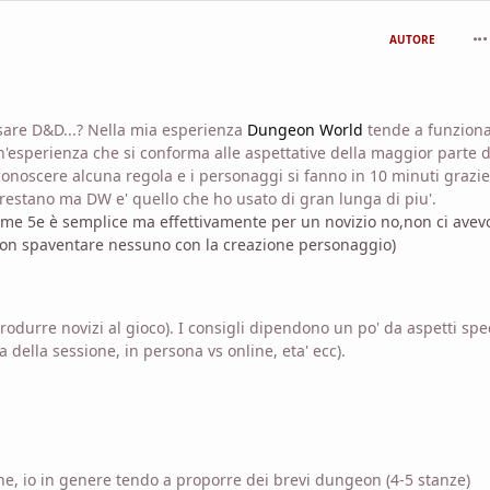
com
AUTORE
 usare D&D...? Nella mia esperienza
Dungeon World
tende a funzion
un'esperienza che si conforma alle aspettative della maggior parte d
onoscere alcuna regola e i personaggi si fanno in 10 minuti grazie
prestano ma DW e' quello che ho usato di gran lunga di piu'.
 me 5e è semplice ma effettivamente per un novizio no,non ci avev
on spaventare nessuno con la creazione personaggio)
rodurre novizi al gioco). I consigli dipendono un po' da aspetti spec
a della sessione, in persona vs online, eta' ecc).
ne, io in genere tendo a proporre dei brevi dungeon (4-5 stanze)