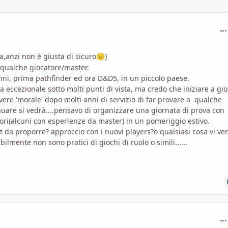
com
a,anzi non è giusta di sicuro
)
😑
 qualche giocatore/master.
nni, prima pathfinder ed ora D&D5, in un piccolo paese.
eccezionale sotto molti punti di vista, ma credo che iniziare a gi
ere 'morale' dopo molti anni di servizio di far provare a qualche
inuare si vedrà....pensavo di organizzare una giornata di prova con
tori(alcuni con esperienze da master) in un pomeriggio estivo.
t da proporre? approccio con i nuovi players?o qualsiasi cosa vi ve
lmente non sono pratici di giochi di ruolo o simili......
com