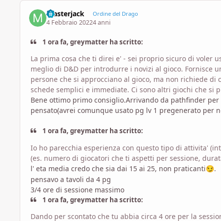
masterjack
Ordine del Drago
4 Febbraio 2022
4 anni
1 ora fa, greymatter ha scritto:
La prima cosa che ti direi e' - sei proprio sicuro di voler
meglio di D&D per introdurre i novizi al gioco. Fornisce 
persone che si approcciano al gioco, ma non richiede di c
schede semplici e immediate. Ci sono altri giochi che si 
Bene ottimo primo consiglio.Arrivando da pathfinder per
pensato(avrei comunque usato pg lv 1 pregenerato per n
1 ora fa, greymatter ha scritto:
Io ho parecchia esperienza con questo tipo di attivita' (int
(es. numero di giocatori che ti aspetti per sessione, durat
l' eta media credo che sia dai 15 ai 25, non praticanti
.
😏
pensavo a tavoli da 4 pg
3/4 ore di sessione massimo
1 ora fa, greymatter ha scritto:
Dando per scontato che tu abbia circa 4 ore per la sessio