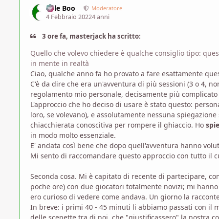
Bille Boo
Moderatore
4 Febbraio 2022
4 anni
3 ore fa, masterjack ha scritto:
Quello che volevo chiedere è qualche consiglio tipo: ques
in mente in realtà
Ciao, qualche anno fa ho provato a fare esattamente ques
C'è da dire che era un'avventura di più sessioni (3 o 4, 
regolamento mio personale, decisamente più complicato d
L'approccio che ho deciso di usare è stato questo: pers
loro, se volevano), e assolutamente nessuna spiegazione 
chiacchierata conoscitiva per rompere il ghiaccio. Ho
spi
in modo molto essenziale.
E' andata così bene che dopo quell'avventura hanno volu
Mi sento di raccomandare questo approccio con tutto il c
Seconda cosa. Mi è capitato di recente di partecipare, co
poche ore) con due giocatori totalmente novizi; mi hanno 
ero curioso di vedere come andava. Un giorno la racconter
In breve: i primi 40 - 45 minuti li abbiamo passati con il 
delle scenette tra di noi, che "giustificassero" la nostra 