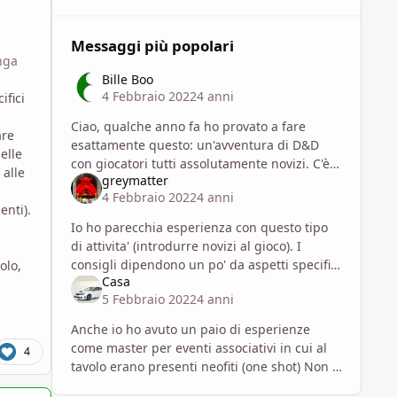
Messaggi più popolari
nga
Bille Boo
4 Febbraio 2022
4 anni
ifici
Ciao, qualche anno fa ho provato a fare
are
esattamente questo: un'avventura di D&D
elle
con giocatori tutti assolutamente novizi. C'è
 alle
greymatter
da dire che era un'avventura di più sessioni
4 Febbraio 2022
4 anni
(3 o 4, non ricordo)
enti).
Io ho parecchia esperienza con questo tipo
di attivita' (introdurre novizi al gioco). I
consigli dipendono un po' da aspetti specifici
olo,
Casa
(es. numero di giocatori che ti aspetti per
5 Febbraio 2022
4 anni
sessione, durata dell
Anche io ho avuto un paio di esperienze
come master per eventi associativi in cui al
4
tavolo erano presenti neofiti (one shot) Non ti
darò consigli perché secondo me ho fatto