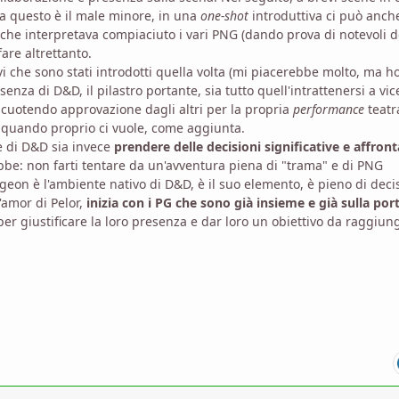
a questo è il male minore, in una
one-shot
introduttiva ci può anch
 che interpretava compiaciuto i vari PNG (dando prova di notevoli d
fare altrettanto.
i che sono stati introdotti quella volta (mi piacerebbe molto, ma h
ssenza di D&D, il pilastro portante, sia tutto quell'intrattenersi a vi
iscuotendo approvazione dagli altri per la propria
performance
teatr
, quando proprio ci vuole, come aggiunta.
e di D&D sia invece
prendere delle decisioni significative e affron
be: non farti tentare da un'avventura piena di "trama" e di PNG
ngeon è l'ambiente nativo di D&D, è il suo elemento, è pieno di deci
'amor di Pelor,
inizia con i PG che sono già insieme e già sulla por
 per giustificare la loro presenza e dar loro un obiettivo da raggiun