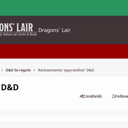
Dragons´ Lair
D&D 5e regole
Reclutamento 'apprendisti' D&D
' D&D
Condividi
Follo