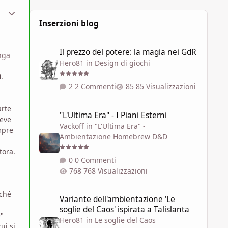
cose molto migliorabi
ment_1791481
Statistiche Autore
Inserzioni blog
Il prezzo del potere: la magia nei GdR
Il prezzo del potere: la magia nei GdR
nga
Hero81
in
Design di giochi
i
.
2 Commenti
85 Visualizzazioni
"L'Ultima Era" - I Piani Esterni
arte
"L'Ultima Era" - I Piani Esterni
reve
Vackoff
in
"L'Ultima Era" -
mpre
Ambientazione Homebrew D&D
tora.
0 Commenti
768 Visualizzazioni
Variante dell'ambientazione 'Le soglie del Caos' ispirata a 
rché
Variante dell'ambientazione 'Le
soglie del Caos' ispirata a Talislanta
e"
Hero81
in
Le soglie del Caos
ui si