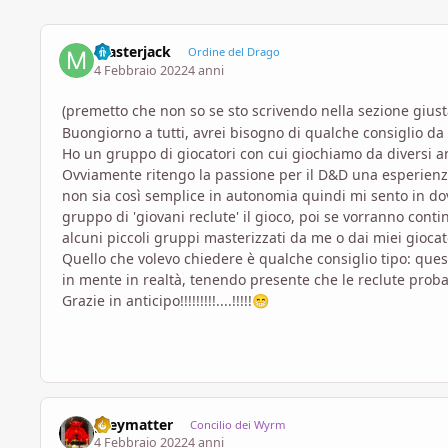
masterjack
Ordine del Drago
4 Febbraio 2022
4 anni
(premetto che non so se sto scrivendo nella sezione giust
Buongiorno a tutti, avrei bisogno di qualche consiglio da
Ho un gruppo di giocatori con cui giochiamo da diversi a
Ovviamente ritengo la passione per il D&D una esperienza 
non sia così semplice in autonomia quindi mi sento in dov
gruppo di 'giovani reclute' il gioco, poi se vorranno cont
alcuni piccoli gruppi masterizzati da me o dai miei gioca
Quello che volevo chiedere è qualche consiglio tipo: ques
in mente in realtà, tenendo presente che le reclute probabi
Grazie in anticipo!!!!!!!!!....!!!!!
😁
greymatter
Concilio dei Wyrm
4 Febbraio 2022
4 anni