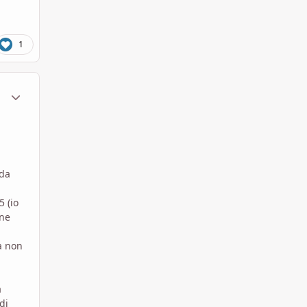
1
ment_1791510
Statistiche Autore
eda
5 (io
one
a non
a
di