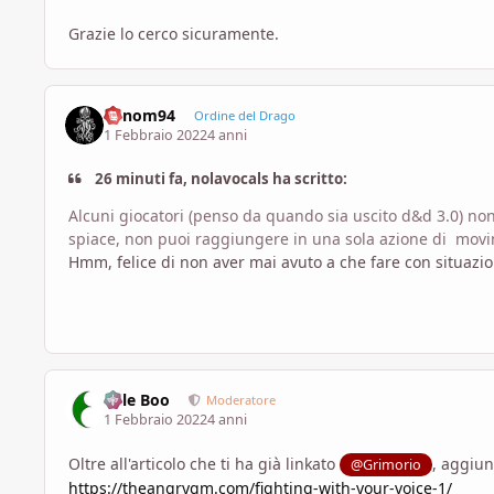
Grazie lo cerco sicuramente.
Venom94
Ordine del Drago
1 Febbraio 2022
4 anni
26 minuti fa, nolavocals ha scritto:
Alcuni giocatori (penso da quando sia uscito d&d 3.0) non
spiace, non puoi raggiungere in una sola azione di movi
Hmm, felice di non aver mai avuto a che fare con situazio
Bille Boo
Moderatore
1 Febbraio 2022
4 anni
Oltre all'articolo che ti ha già linkato
, aggiun
@Grimorio
https://theangrygm.com/fighting-with-your-voice-1/