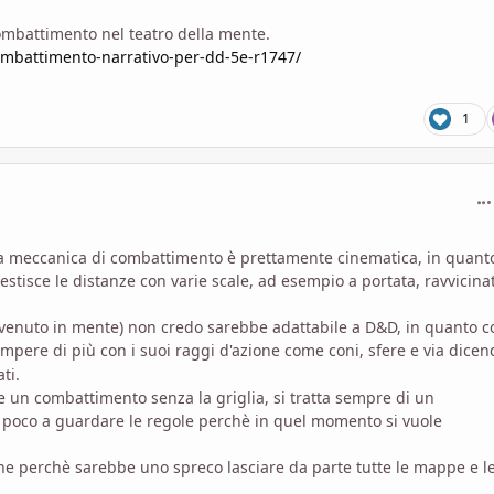
 combattimento nel teatro della mente.
combattimento-narrativo-per-dd-5e-r1747/
1
com
 la meccanica di combattimento è prettamente cinematica, in quant
stisce le distanze con varie scale, ad esempio a portata, ravvicina
è venuto in mente) non credo sarebbe adattabile a D&D, in quanto 
pere di più con i suoi raggi d'azione come coni, sfere e via dicen
ti.
re un combattimento senza la griglia, si tratta sempre di un
 poco a guardare le regole perchè in quel momento si vuole
he perchè sarebbe uno spreco lasciare da parte tutte le mappe e l