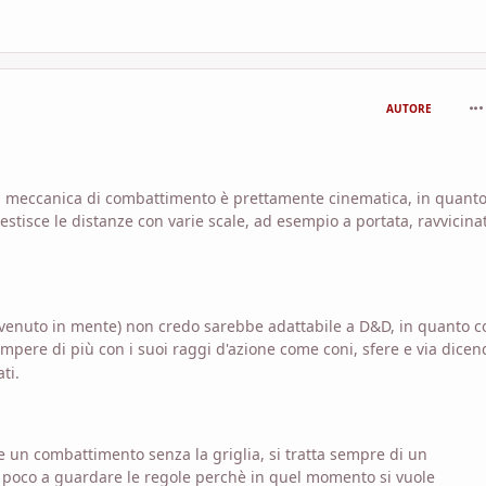
com
AUTORE
 la meccanica di combattimento è prettamente cinematica, in quant
stisce le distanze con varie scale, ad esempio a portata, ravvicina
è venuto in mente) non credo sarebbe adattabile a D&D, in quanto 
pere di più con i suoi raggi d'azione come coni, sfere e via dicen
ti.
re un combattimento senza la griglia, si tratta sempre di un
 poco a guardare le regole perchè in quel momento si vuole