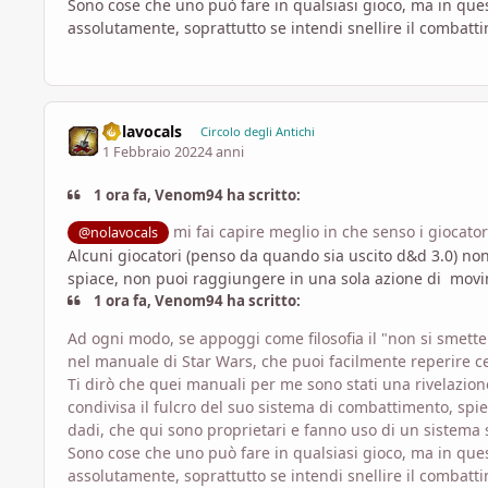
Sono cose che uno può fare in qualsiasi gioco, ma in ques
assolutamente, soprattutto se intendi snellire il combatt
nolavocals
Circolo degli Antichi
1 Febbraio 2022
4 anni
1 ora fa, Venom94 ha scritto:
mi fai capire meglio in che senso i giocato
@nolavocals
Alcuni giocatori (penso da quando sia uscito d&d 3.0) non
spiace, non puoi raggiungere in una sola azione di movi
1 ora fa, Venom94 ha scritto:
Ad ogni modo, se appoggi come filosofia il "non si smette 
nel manuale di Star Wars, che puoi facilmente reperire 
Ti dirò che quei manuali per me sono stati una rivelazion
condivisa il fulcro del suo sistema di combattimento, spie
dadi, che qui sono proprietari e fanno uso di un sistema
Sono cose che uno può fare in qualsiasi gioco, ma in ques
assolutamente, soprattutto se intendi snellire il combatt