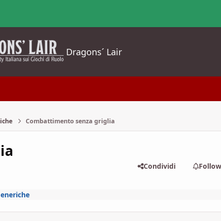
Dragons´ Lair
iche
Combattimento senza griglia
ia
Condividi
Follo
Generiche