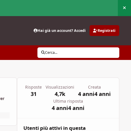
Nas
Hai già un account? Accedi
Registrati
Cerca...
Risposte
Visualizzazioni
Creata
31
4,7k
4 anni
4 anni
wer
Ultima risposta
4 anni
4 anni
Utenti più attivi in questa