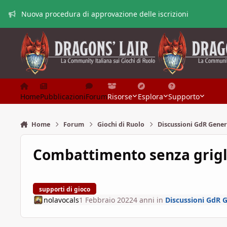
Vai al contenuto
Nuova procedura di approvazione delle iscrizioni
Home
Pubblicazioni
Forum
Risorse
Esplora
Supporto
Home
Forum
Giochi di Ruolo
Discussioni GdR Gener
Combattimento senza grigl
supporti di gioco
nolavocals
1 Febbraio 2022
4 anni
in
Discussioni GdR 