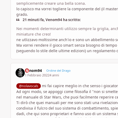
semplicemente creare una bella scena.
lo capisco ma vorrei togliere la componente del (il maste
grado.
21 minuti fa, Venom94 ha scritto:
Nei momenti determinanti utilizzo sempre la griglia, anc
miniature che creo!
ne utlizzavo moltissime anch'io e sono un abbellimento sc
Ma vorrei rendere il gioco smart senza bisogno di tempo p
(seguendo lo stile delle ultime edizioni) un regolamento d
Venom94
Ordine del Drago
1 Febbraio 2022
4 anni
mi fai capire meglio in che senso i giocato
@nolavocals
Ad ogni modo, se appoggi come filosofia il "non si smette 
nel manuale di Star Wars, che puoi facilmente reperire 
Ti dirò che quei manuali per me sono stati una rivelazion
condivisa il fulcro del suo sistema di combattimento, spie
dadi, che qui sono proprietari e fanno uso di un sistema