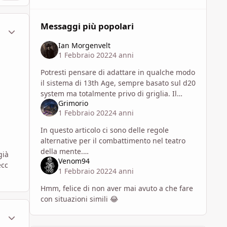
Messaggi più popolari
ment_1790730
Statistiche Autore
Ian Morgenvelt
1 Febbraio 2022
4 anni
Potresti pensare di adattare in qualche modo
il sistema di 13th Age, sempre basato sul d20
system ma totalmente privo di griglia. Il
Grimorio
sistema sfrutta una sorta di posizione
1 Febbraio 2022
4 anni
relativa tra le varie p
In questo articolo ci sono delle regole
alternative per il combattimento nel teatro
della mente.
già
Venom94
https://www.dragonslair.it/index.html/articles
ecc
1 Febbraio 2022
4 anni
/guida-al-combattimento-narrativo-per-dd-
5e-r1747/
Hmm, felice di non aver mai avuto a che fare
con situazioni simili 😂
ment_1790757
Statistiche Autore