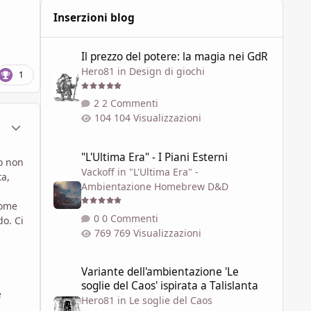
Inserzioni blog
Il prezzo del potere: la magia nei GdR
Il prezzo del potere: la magia nei GdR
Hero81
in
Design di giochi
1
2 Commenti
104 Visualizzazioni
ment_1790759
Statistiche Autore
"L'Ultima Era" - I Piani Esterni
"L'Ultima Era" - I Piani Esterni
o non
Vackoff
in
"L'Ultima Era" -
ta,
Ambientazione Homebrew D&D
come
0 Commenti
do. Ci
769 Visualizzazioni
Variante dell'ambientazione 'Le soglie del Caos' ispirata a 
Variante dell'ambientazione 'Le
soglie del Caos' ispirata a Talislanta
e
Hero81
in
Le soglie del Caos