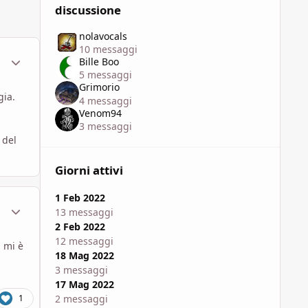
discussione
nolavocals
10 messaggi
ment_1790694
Statistiche Autore
Bille Boo
5 messaggi
Grimorio
gia.
4 messaggi
Venom94
3 messaggi
 del
Giorni attivi
1 Feb 2022
ment_1790721
Statistiche Autore
13 messaggi
2 Feb 2022
12 messaggi
a mi è
18 Mag 2022
3 messaggi
17 Mag 2022
2 messaggi
1