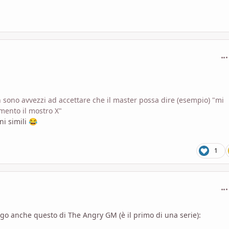
com
 sono avvezzi ad accettare che il master possa dire (esempio) "mi
mento il mostro X"
ni simili
😂
1
com
go anche questo di The Angry GM (è il primo di una serie):