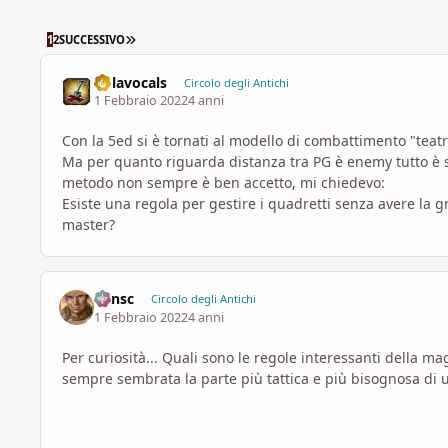
ULTIMA PAGINA
1
2
SUCCESSIVO
nolavocals
Circolo degli Antichi
1 Febbraio 2022
4 anni
Con la 5ed si è tornati al modello di combattimento "teat
Ma per quanto riguarda distanza tra PG è enemy tutto è 
metodo non sempre è ben accetto, mi chiedevo:
Esiste una regola per gestire i quadretti senza avere la g
master?
Minsc
Circolo degli Antichi
1 Febbraio 2022
4 anni
Per curiosità... Quali sono le regole interessanti della
sempre sembrata la parte più tattica e più bisognosa di