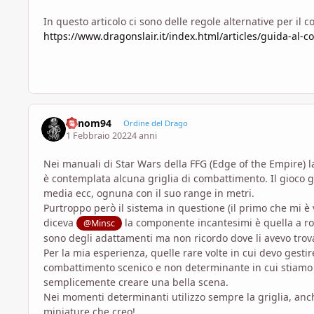
In questo articolo ci sono delle regole alternative per il
https://www.dragonslair.it/index.html/articles/guida-al-
Venom94
Ordine del Drago
1 Febbraio 2022
4 anni
Nei manuali di Star Wars della FFG (Edge of the Empire)
è contemplata alcuna griglia di combattimento. Il gioco ge
media ecc, ognuna con il suo range in metri.
Purtroppo però il sistema in questione (il primo che mi 
diceva
la componente incantesimi è quella a rom
@Minsc
sono degli adattamenti ma non ricordo dove li avevo trova
Per la mia esperienza, quelle rare volte in cui devo gesti
combattimento scenico e non determinante in cui stiamo
semplicemente creare una bella scena.
Nei momenti determinanti utilizzo sempre la griglia, anc
miniature che creo!