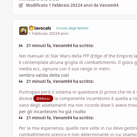
Modificato
1 Febbraio 2022
4 anni
da Venom94
nolavocals
Circolo degli Antichi
1 Febbraio 2022
4 anni
21 minuti fa, Venom94 ha scritto:
Nei manuali di Star Wars della FFF (Edge of the Empire)
è contemplata alcuna griglia di combattimento. Il gioco ge
media ecc, ognuna con il suo range in metri.
sembra valida detta così
21 minuti fa, Venom94 ha scritto:
Purtroppo però il sistema in questione (il primo che mi 
diceva
la componente incantesimi è quella a rom
@Minsc
sono degli adattamenti ma non ricordo dove li avevo trova
per gli incantesimi ho già risolto
21 minuti fa, Venom94 ha scritto:
Per la mia esperienza, quelle rare volte in cui devo gesti
combattimento scenico e non determinante in cui stiamo