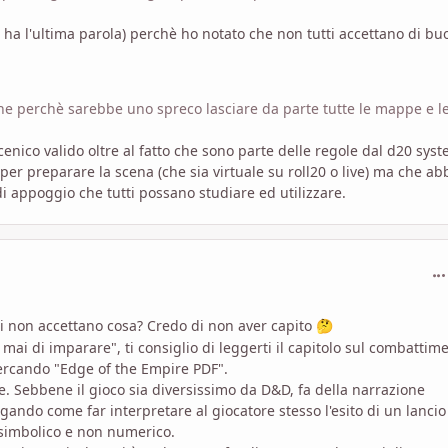
r ha l'ultima parola) perchè ho notato che non tutti accettano di bu
he perchè sarebbe uno spreco lasciare da parte tutte le mappe e l
enico valido oltre al fatto che sono parte delle regole dal d20 syst
er preparare la scena (che sia virtuale su roll20 o live) ma che ab
i appoggio che tutti possano studiare ed utilizzare.
com
ri non accettano cosa? Credo di non aver capito
🤔
mai di imparare", ti consiglio di leggerti il capitolo sul combattim
cercando "Edge of the Empire PDF".
e. Sebbene il gioco sia diversissimo da D&D, fa della narrazione
gando come far interpretare al giocatore stesso l'esito di un lancio
 simbolico e non numerico.