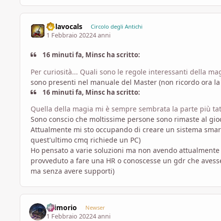
nolavocals
Circolo degli Antichi
1 Febbraio 2022
4 anni
16 minuti fa, Minsc ha scritto:
Per curiosità... Quali sono le regole interessanti della 
sono presenti nel manuale del Master (non ricordo ora la 
16 minuti fa, Minsc ha scritto:
Quella della magia mi è sempre sembrata la parte più ta
Sono conscio che moltissime persone sono rimaste al gioco
Attualmente mi sto occupando di creare un sistema smart
quest'ultimo cmq richiede un PC)
Ho pensato a varie soluzioni ma non avendo attualmente
provveduto a fare una HR o conoscesse un gdr che avesse
ma senza avere supporti)
Grimorio
Newser
1 Febbraio 2022
4 anni