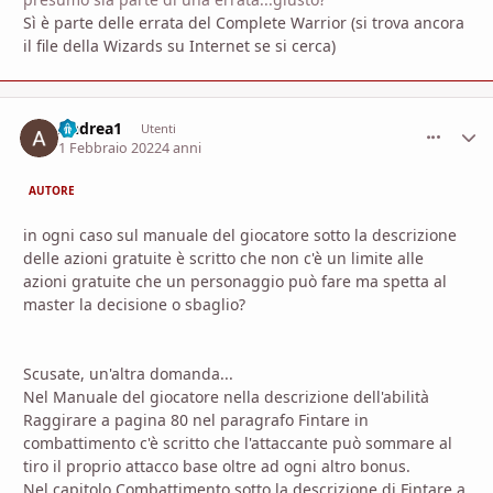
Sì è parte delle errata del Complete Warrior (si trova ancora
il file della Wizards su Internet se si cerca)
Andrea1
comment_
Stati
Utenti
1 Febbraio 2022
4 anni
AUTORE
in ogni caso sul manuale del giocatore sotto la descrizione
delle azioni gratuite è scritto che non c'è un limite alle
azioni gratuite che un personaggio può fare ma spetta al
master la decisione o sbaglio?
Scusate, un'altra domanda...
Nel Manuale del giocatore nella descrizione dell'abilità
Raggirare a pagina 80 nel paragrafo Fintare in
combattimento c'è scritto che l'attaccante può sommare al
tiro il proprio attacco base oltre ad ogni altro bonus.
Nel capitolo Combattimento sotto la descrizione di Fintare a