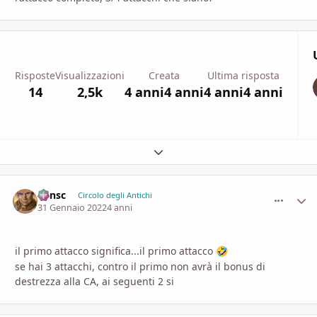
Risposte
Visualizzazioni
Creata
Ultima risposta
14
2,5k
4 anni
4 anni
4 anni
4 anni
Espandi panoramica del topic
Minsc
comment_
Stati
Circolo degli Antichi
31 Gennaio 2022
4 anni
il primo attacco significa...il primo attacco
🤣
se hai 3 attacchi, contro il primo non avrà il bonus di
destrezza alla CA, ai seguenti 2 si