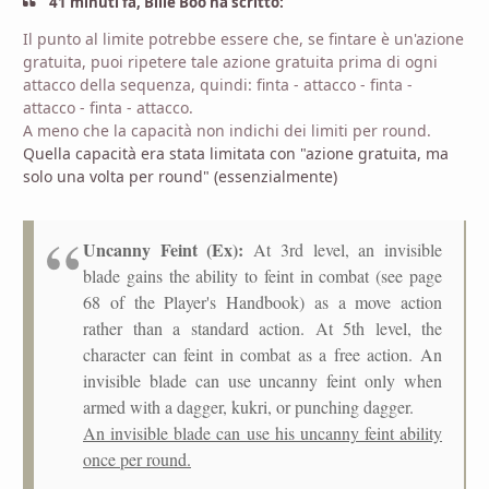
41 minuti fa, Bille Boo ha scritto:
Il punto al limite potrebbe essere che, se fintare è un'azione
gratuita, puoi ripetere tale azione gratuita prima di ogni
attacco della sequenza, quindi: finta - attacco - finta -
attacco - finta - attacco.
A meno che la capacità non indichi dei limiti per round.
Quella capacità era stata limitata con "azione gratuita, ma
solo una volta per round" (essenzialmente)
Uncanny Feint (Ex):
At 3rd level, an invisible
blade gains the ability to feint in combat (see page
68 of the Player's Handbook) as a move action
rather than a standard action. At 5th level, the
character can feint in combat as a free action. An
invisible blade can use uncanny feint only when
armed with a dagger, kukri, or punching dagger.
An invisible blade can use his uncanny feint ability
once per round.