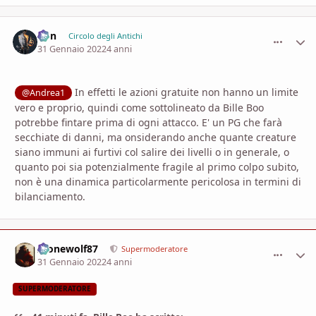
Von
comment_
Stati
Circolo degli Antichi
31 Gennaio 2022
4 anni
In effetti le azioni gratuite non hanno un limite
@Andrea1
vero e proprio, quindi come sottolineato da Bille Boo
potrebbe fintare prima di ogni attacco. E' un PG che farà
secchiate di danni, ma onsiderando anche quante creature
siano immuni ai furtivi col salire dei livelli o in generale, o
quanto poi sia potenzialmente fragile al primo colpo subito,
non è una dinamica particolarmente pericolosa in termini di
bilanciamento.
Alonewolf87
comment_
Stati
Supermoderatore
31 Gennaio 2022
4 anni
SUPERMODERATORE