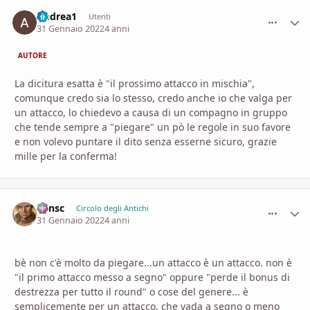
Andrea1
comment_
Stati
Utenti
31 Gennaio 2022
4 anni
AUTORE
La dicitura esatta è "il prossimo attacco in mischia",
comunque credo sia lo stesso, credo anche io che valga per
un attacco, lo chiedevo a causa di un compagno in gruppo
che tende sempre a "piegare" un pò le regole in suo favore
e non volevo puntare il dito senza esserne sicuro, grazie
mille per la conferma!
Minsc
comment_
Stati
Circolo degli Antichi
31 Gennaio 2022
4 anni
bè non c'è molto da piegare...un attacco è un attacco. non è
"il primo attacco messo a segno" oppure "perde il bonus di
destrezza per tutto il round" o cose del genere... è
semplicemente per un attacco, che vada a segno o meno