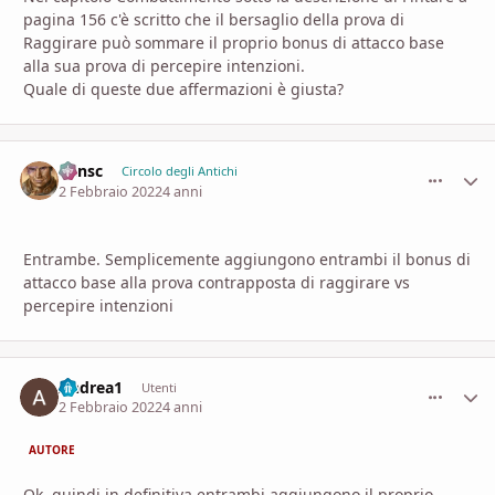
pagina 156 c'è scritto che il bersaglio della prova di
Raggirare può sommare il proprio bonus di attacco base
alla sua prova di percepire intenzioni.
Quale di queste due affermazioni è giusta?
Minsc
comment_
Stati
Circolo degli Antichi
2 Febbraio 2022
4 anni
Entrambe. Semplicemente aggiungono entrambi il bonus di
attacco base alla prova contrapposta di raggirare vs
percepire intenzioni
Andrea1
comment_
Stati
Utenti
2 Febbraio 2022
4 anni
AUTORE
Ok, quindi in definitiva entrambi aggiungono il proprio