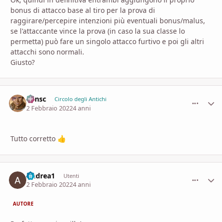
bonus di attacco base al tiro per la prova di
raggirare/percepire intenzioni più eventuali bonus/malus,
se l'attaccante vince la prova (in caso la sua classe lo
permetta) può fare un singolo attacco furtivo e poi gli altri
attacchi sono normali.
Giusto?
Minsc
comment_
Stati
Circolo degli Antichi
2 Febbraio 2022
4 anni
Tutto corretto
👍
Andrea1
comment_
Stati
Utenti
2 Febbraio 2022
4 anni
AUTORE