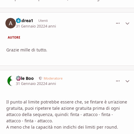
Andrea1
comment_
Stati
Utenti
31 Gennaio 2022
4 anni
AUTORE
Grazie mille di tutto.
Bille Boo
comment_
Stati
Moderatore
31 Gennaio 2022
4 anni
Il punto al limite potrebbe essere che, se fintare è un'azione
gratuita, puoi ripetere tale azione gratuita prima di ogni
attacco della sequenza, quindi: finta - attacco - finta -
attacco - finta - attacco.
A meno che la capacità non indichi dei limiti per round.