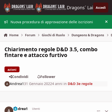
Vai al contenuto
Dragons´ Lair
Accedi
Nuova procedura di approvazione delle iscrizioni
Nas
Home
Forum
Giochi di Ruolo
Dungeons & Dragons
Chiarimento regole D&D 3.5, combo
fintare e attacco furtivo
azioni
Condividi
Follower
Andrea1
31 Gennaio 2022
4 anni
in
D&D 3e regole
Andrea1
comment_
Stati
Utenti