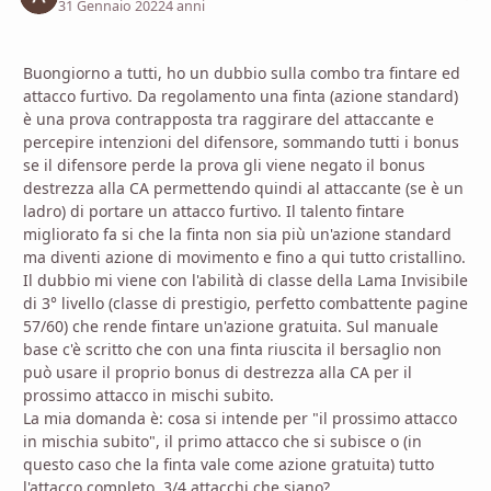
31 Gennaio 2022
4 anni
Buongiorno a tutti, ho un dubbio sulla combo tra fintare ed
attacco furtivo. Da regolamento una finta (azione standard)
è una prova contrapposta tra raggirare del attaccante e
percepire intenzioni del difensore, sommando tutti i bonus
se il difensore perde la prova gli viene negato il bonus
destrezza alla CA permettendo quindi al attaccante (se è un
ladro) di portare un attacco furtivo. Il talento fintare
migliorato fa si che la finta non sia più un'azione standard
ma diventi azione di movimento e fino a qui tutto cristallino.
Il dubbio mi viene con l'abilità di classe della Lama Invisibile
di 3° livello (classe di prestigio, perfetto combattente pagine
57/60) che rende fintare un'azione gratuita. Sul manuale
base c'è scritto che con una finta riuscita il bersaglio non
può usare il proprio bonus di destrezza alla CA per il
prossimo attacco in mischi subito.
La mia domanda è: cosa si intende per "il prossimo attacco
in mischia subito", il primo attacco che si subisce o (in
questo caso che la finta vale come azione gratuita) tutto
l'attacco completo, 3/4 attacchi che siano?