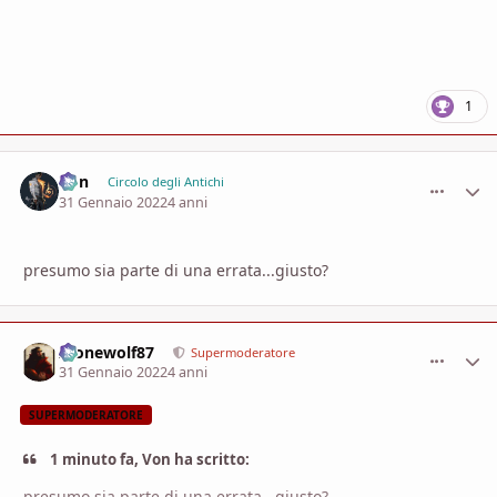
1
Von
comment_
Stati
Circolo degli Antichi
31 Gennaio 2022
4 anni
presumo sia parte di una errata...giusto?
Alonewolf87
comment_
Stati
Supermoderatore
31 Gennaio 2022
4 anni
SUPERMODERATORE
1 minuto fa, Von ha scritto:
presumo sia parte di una errata...giusto?