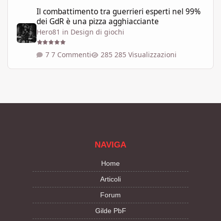
Il combattimento tra guerrieri esperti nel 99% dei GdR è una pi
Il combattimento tra guerrieri esperti nel 99%
dei GdR è una pizza agghiacciante
Hero81
in
Design di giochi
7 Commenti
285 Visualizzazioni
NAVIGA
Home
Articoli
Forum
Gilde PbF