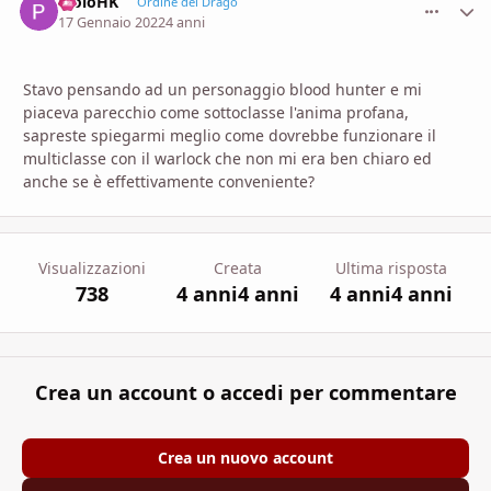
PioloHK
comment_
Stati
Ordine del Drago
17 Gennaio 2022
4 anni
Stavo pensando ad un personaggio blood hunter e mi
piaceva parecchio come sottoclasse l'anima profana,
sapreste spiegarmi meglio come dovrebbe funzionare il
multiclasse con il warlock che non mi era ben chiaro ed
anche se è effettivamente conveniente?
Visualizzazioni
Creata
Ultima risposta
738
4 anni
4 anni
4 anni
4 anni
Crea un account o accedi per commentare
Crea un nuovo account