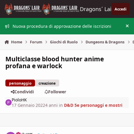
Vai al contenuto
Dragons´ Lair
Accedi
Nuova procedura di approvazione delle iscrizioni
Nas
Home
Forum
Giochi di Ruolo
Dungeons & Dragons
Multiclasse blood hunter anime
profana e warlock
personaggio
creazione
Condividi
Follower
PioloHK
17 Gennaio 2022
4 anni
in
D&D 5e personaggi e mostri