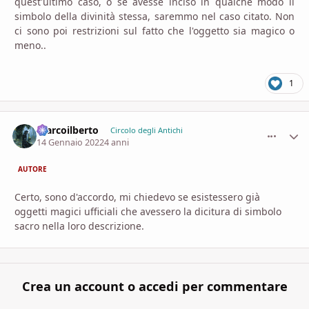
quest'ultimo caso, o se avesse inciso in qualche modo il
simbolo della divinità stessa, saremmo nel caso citato. Non
ci sono poi restrizioni sul fatto che l'oggetto sia magico o
meno..
1
marcoilberto
comment_
Stati
Circolo degli Antichi
14 Gennaio 2022
4 anni
AUTORE
Certo, sono d'accordo, mi chiedevo se esistessero già
oggetti magici ufficiali che avessero la dicitura di simbolo
sacro nella loro descrizione.
Crea un account o accedi per commentare