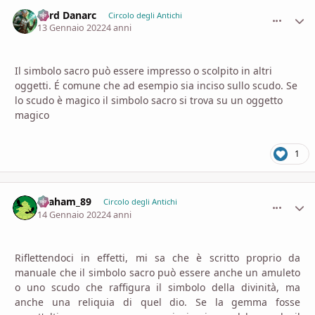
Lord Danarc
comment_
Stati
Circolo degli Antichi
13 Gennaio 2022
4 anni
Il simbolo sacro può essere impresso o scolpito in altri
oggetti. É comune che ad esempio sia inciso sullo scudo. Se
lo scudo è magico il simbolo sacro si trova su un oggetto
magico
1
Graham_89
comment_
Stati
Circolo degli Antichi
14 Gennaio 2022
4 anni
Riflettendoci in effetti, mi sa che è scritto proprio da
manuale che il simbolo sacro può essere anche un amuleto
o uno scudo che raffigura il simbolo della divinità, ma
anche una reliquia di quel dio. Se la gemma fosse