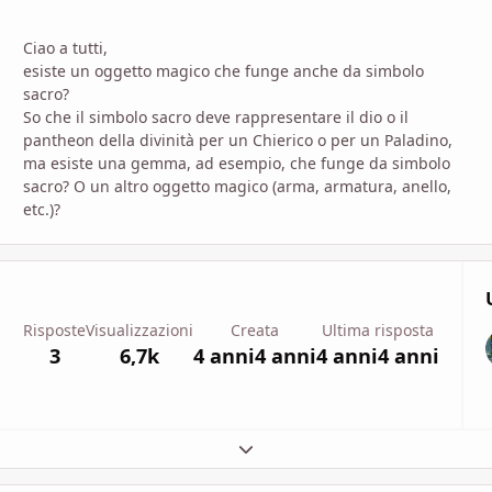
Ciao a tutti,
esiste un oggetto magico che funge anche da simbolo
sacro?
So che il simbolo sacro deve rappresentare il dio o il
pantheon della divinità per un Chierico o per un Paladino,
ma esiste una gemma, ad esempio, che funge da simbolo
sacro? O un altro oggetto magico (arma, armatura, anello,
etc.)?
Risposte
Visualizzazioni
Creata
Ultima risposta
3
6,7k
4 anni
4 anni
4 anni
4 anni
Espandi panoramica del topic