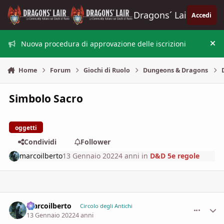
Vai al contenuto
Dragons´ Lair
Accedi
Nuova procedura di approvazione delle iscrizioni
Nas
Home
Forum
Giochi di Ruolo
Dungeons & Dragons
Simbolo Sacro
oggetti
Condividi
Follower
marcoilberto
13 Gennaio 2022
4 anni
in
D&D 5e regole
marcoilberto
comment_
Stati
Circolo degli Antichi
13 Gennaio 2022
4 anni