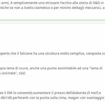
e armi, è semplicemente uno strizzare l'occhio alla storia di D&D in 
tiche se non a livello cosmetico o per minimi dettagli meccanici, a
operto che il falcione ha una struttura molto semplice, composta s
oppia lama di scure, anche una punta assimilabile ad una "lama di
 uncinata", così:
se il DM lo consente) aumentare il prezzo dell'alabarda (5 mo?) e
o 1d6/1d8 perforanti con la punta sulla cima, magari con svantaggio