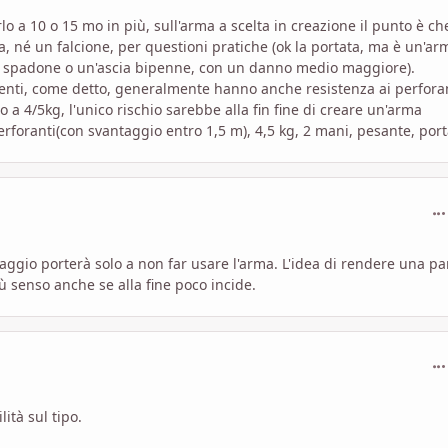
o a 10 o 15 mo in più, sull'arma a scelta in creazione il punto è c
, né un falcione, per questioni pratiche (ok la portata, ma è un'ar
no spadone o un'ascia bipenne, con un danno medio maggiore).
ienti, come detto, generalmente hanno anche resistenza ai perforan
 a 4/5kg, l'unico rischio sarebbe alla fin fine di creare un'arma
foranti(con svantaggio entro 1,5 m), 4,5 kg, 2 mani, pesante, port
com
gio porterà solo a non far usare l'arma. L'idea di rendere una pa
iù senso anche se alla fine poco incide.
com
ità sul tipo.