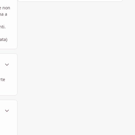
he non
ma a
ti.
ata)
ment_1786988
Statistiche Autore
rte
ment_1787068
Statistiche Autore