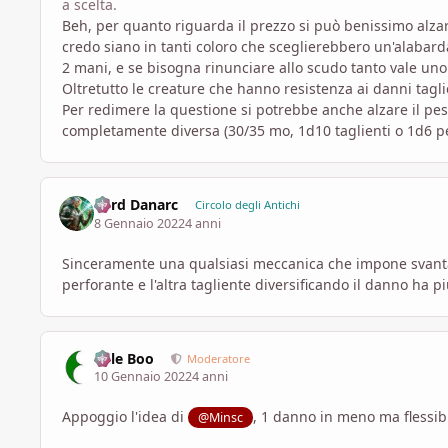
a scelta.
Beh, per quanto riguarda il prezzo si può benissimo alzarl
credo siano in tanti coloro che sceglierebbero un'alabarda
2 mani, e se bisogna rinunciare allo scudo tanto vale u
Oltretutto le creature che hanno resistenza ai danni tagl
Per redimere la questione si potrebbe anche alzare il peso
completamente diversa (30/35 mo, 1d10 taglienti o 1d6 per
Lord Danarc
Circolo degli Antichi
8 Gennaio 2022
4 anni
Sinceramente una qualsiasi meccanica che impone svantag
perforante e l'altra tagliente diversificando il danno ha p
Bille Boo
Moderatore
10 Gennaio 2022
4 anni
Appoggio l'idea di
, 1 danno in meno ma flessibil
@Minsc