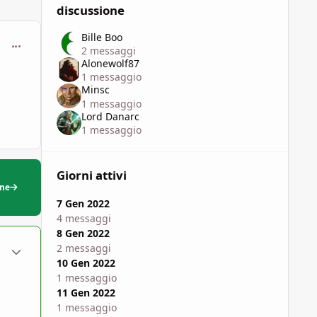
discussione
Bille Boo
comment_1786943
2 messaggi
Alonewolf87
1 messaggio
Minsc
1 messaggio
Lord Danarc
1 messaggio
Giorni attivi
one
7 Gen 2022
4 messaggi
8 Gen 2022
ment_1786960
Statistiche Autore
2 messaggi
10 Gen 2022
1 messaggio
11 Gen 2022
1 messaggio