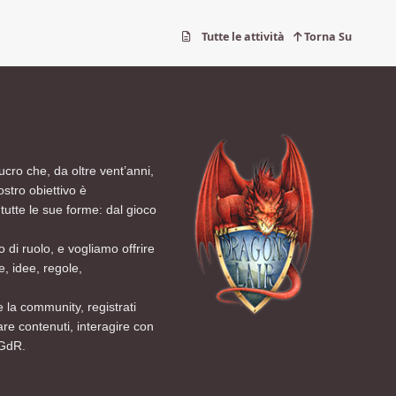
Tutte le attività
Torna Su
ucro che, da oltre vent’anni,
ostro obiettivo è
tutte le sue forme: dal gioco
 di ruolo, e vogliamo offrire
, idee, regole,
 la community, registrati
are contenuti, interagire con
 GdR.