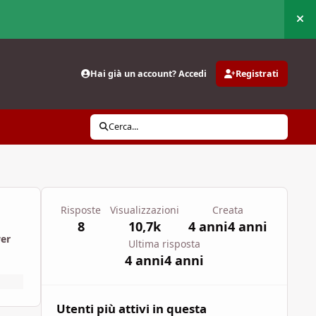
Nas
Hai già un account? Accedi
Registrati
Cerca...
Risposte
Visualizzazioni
Creata
8
10,7k
4 anni
4 anni
wer
Ultima risposta
4 anni
4 anni
Utenti più attivi in questa