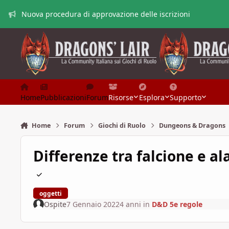
Vai al contenuto
Nuova procedura di approvazione delle iscrizioni
Home
Pubblicazioni
Forum
Risorse
Esplora
Supporto
Home
Forum
Giochi di Ruolo
Dungeons & Dragons
Differenze tra falcione e a
oggetti
Ospite
7 Gennaio 2022
4 anni
in
D&D 5e regole