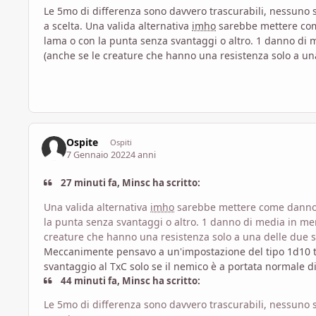
Le 5mo di differenza sono davvero trascurabili, nessuno sc
a scelta. Una valida alternativa
imho
sarebbe mettere come
lama o con la punta senza svantaggi o altro. 1 danno di m
(anche se le creature che hanno una resistenza solo a u
Ospite
Ospiti
7 Gennaio 2022
4 anni
27 minuti fa, Minsc ha scritto:
Una valida alternativa
imho
sarebbe mettere come danno 1d
la punta senza svantaggi o altro. 1 danno di media in meno
creature che hanno una resistenza solo a una delle due
Meccanimente pensavo a un'impostazione del tipo 1d10 t
svantaggio al TxC solo se il nemico è a portata normale di
44 minuti fa, Minsc ha scritto:
Le 5mo di differenza sono davvero trascurabili, nessuno sc