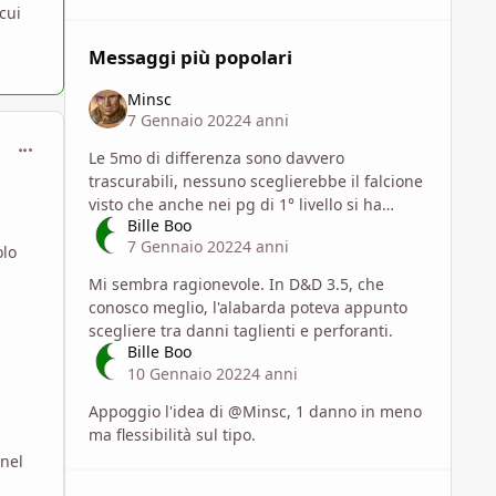
cui
Messaggi più popolari
Minsc
7 Gennaio 2022
4 anni
comment_1786961
Le 5mo di differenza sono davvero
trascurabili, nessuno sceglierebbe il falcione
visto che anche nei pg di 1° livello si ha
Bille Boo
un'arma a scelta. Una valida alternativa imho
7 Gennaio 2022
4 anni
sarebbe mettere come danno 1d8
olo
Mi sembra ragionevole. In D&D 3.5, che
conosco meglio, l'alabarda poteva appunto
scegliere tra danni taglienti e perforanti.
Bille Boo
10 Gennaio 2022
4 anni
Appoggio l'idea di @Minsc, 1 danno in meno
ma flessibilità sul tipo.
 nel