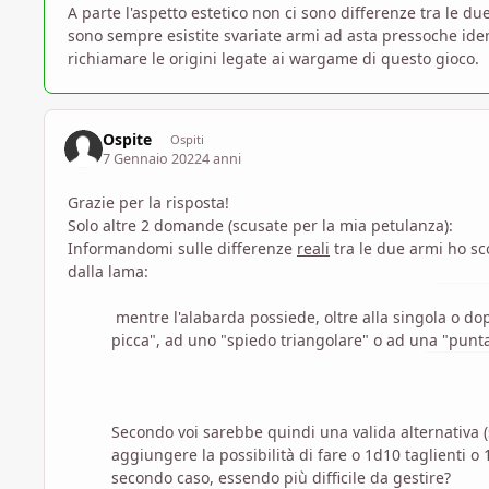
A parte l'aspetto estetico non ci sono differenze tra le du
sono sempre esistite svariate armi ad asta pressoche iden
richiamare le origini legate ai wargame di questo gioco.
Ospite
Ospiti
7 Gennaio 2022
4 anni
Grazie per la risposta!
Solo altre 2 domande (scusate per la mia petulanza):
Informandomi sulle differenze
reali
tra le due armi ho sc
dalla lama:
mentre l'alabarda possiede, oltre alla singola o d
picca", ad uno "spiedo triangolare" o ad una "punta
Secondo voi sarebbe quindi una valida alternativa (
aggiungere la possibilità di fare o 1d10 taglienti 
secondo caso, essendo più difficile da gestire?