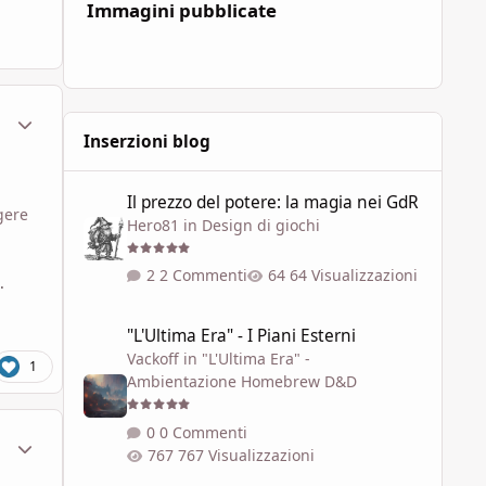
Immagini pubblicate
ment_1786968
Statistiche Autore
Inserzioni blog
Il prezzo del potere: la magia nei GdR
Il prezzo del potere: la magia nei GdR
gere
Hero81
in
Design di giochi
2 Commenti
64 Visualizzazioni
.
"L'Ultima Era" - I Piani Esterni
"L'Ultima Era" - I Piani Esterni
Vackoff
in
"L'Ultima Era" -
1
Ambientazione Homebrew D&D
0 Commenti
ment_1786970
Statistiche Autore
767 Visualizzazioni