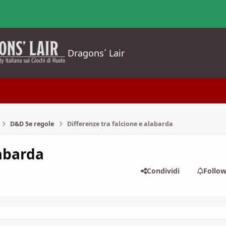
Dragons´ Lair
D&D 5e regole
Differenze tra falcione e alabarda
labarda
Condividi
Follo