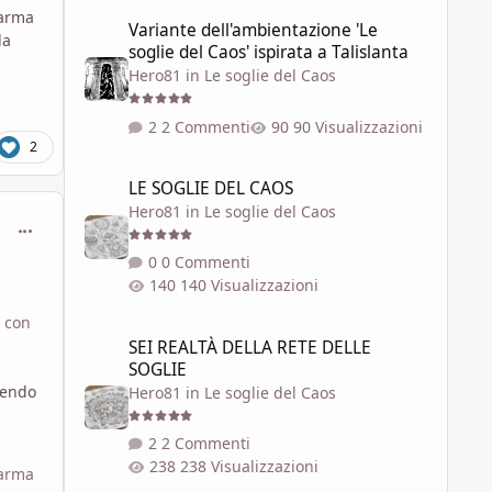
Variante dell'ambientazione 'Le soglie del Caos' ispirata a 
'arma
Variante dell'ambientazione 'Le
la
soglie del Caos' ispirata a Talislanta
Hero81
in
Le soglie del Caos
2 Commenti
90 Visualizzazioni
2
LE SOGLIE DEL CAOS
LE SOGLIE DEL CAOS
Hero81
in
Le soglie del Caos
comment_1786972
0 Commenti
140 Visualizzazioni
o con
SEI REALTÀ DELLA RETE DELLE SOGLIE
SEI REALTÀ DELLA RETE DELLE
SOGLIE
bendo
Hero81
in
Le soglie del Caos
2 Commenti
238 Visualizzazioni
'arma