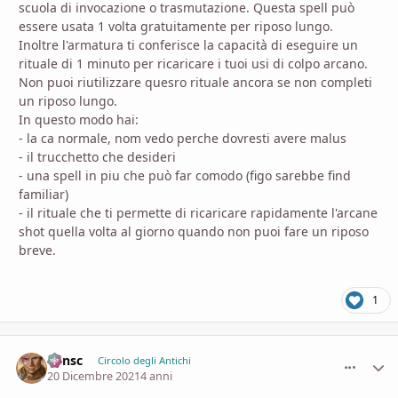
scuola di invocazione o trasmutazione. Questa spell può
essere usata 1 volta gratuitamente per riposo lungo.
Inoltre l'armatura ti conferisce la capacità di eseguire un
rituale di 1 minuto per ricaricare i tuoi usi di colpo arcano.
Non puoi riutilizzare quesro rituale ancora se non completi
un riposo lungo.
In questo modo hai:
- la ca normale, nom vedo perche dovresti avere malus
- il trucchetto che desideri
- una spell in piu che può far comodo (figo sarebbe find
familiar)
- il rituale che ti permette di ricaricare rapidamente l'arcane
shot quella volta al giorno quando non puoi fare un riposo
breve.
1
Minsc
comment_
Stati
Circolo degli Antichi
20 Dicembre 2021
4 anni