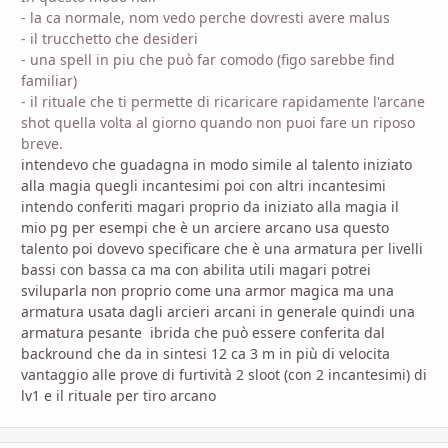
- la ca normale, nom vedo perche dovresti avere malus
- il trucchetto che desideri
- una spell in piu che può far comodo (figo sarebbe find
familiar)
- il rituale che ti permette di ricaricare rapidamente l'arcane
shot quella volta al giorno quando non puoi fare un riposo
breve.
intendevo che guadagna in modo simile al talento iniziato
alla magia quegli incantesimi poi con altri incantesimi
intendo conferiti magari proprio da iniziato alla magia il
mio pg per esempi che è un arciere arcano usa questo
talento poi dovevo specificare che è una armatura per livelli
bassi con bassa ca ma con abilita utili magari potrei
sviluparla non proprio come una armor magica ma una
armatura usata dagli arcieri arcani in generale quindi una
armatura pesante ibrida che può essere conferita dal
backround che da in sintesi 12 ca 3 m in più di velocita
vantaggio alle prove di furtività 2 sloot (con 2 incantesimi) di
lv1 e il rituale per tiro arcano