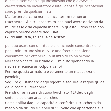
questi si sommano a gli incantesimi che già aveva la
carateristica da incantatore è intelligenza è gli incantesimi
sono presi da qualsiasi lista
Ma l'arciere arcano non ha incantesimi se non un
trucchetto. Gli altri incantesimi che puoi avere derivano da
multiclasse o da capacità innate, in questo ultimo caso non
capisco perche creare degli slot.
11 minuti fa, shish104 ha scritto:
poi può usare con un rituale che richiede concentrazione
per 1 minuto uno slot di lv1 e una freccia che viene
consumata per ottenere un utilizzo di colpo arcano.
Nel senso che fa un rituale di 1 minuto spendendo la
risorsa e ricarica un colpo arcano?
Per me questa armatura è veramente un mappazzone
(semicit.)
Seguire gli standard degli oggetti e seguire le regole guida
del gioco ti aiuterebbero.
Prendi un'armatura di cuoio borchiato (12+dex) dagli
sintonia solo con arcane archer.
Come abilità dagli la capacità di conferire 1 trucchetto da
mago o da druido e 1 spell di 1° livello che appartenga alla