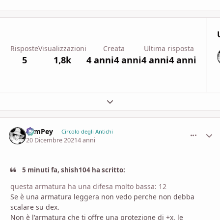
Risposte
Visualizzazioni
Creata
Ultima risposta
5
1,8k
4 anni
4 anni
4 anni
4 anni
Espandi panoramica del topic
SamPey
comment_
Stati
Circolo degli Antichi
20 Dicembre 2021
4 anni
5 minuti fa, shish104 ha scritto:
questa armatura ha una difesa molto bassa: 12
Se è una armatura leggera non vedo perche non debba
scalare su dex.
Non è l'armatura che ti offre una protezione di +x, le