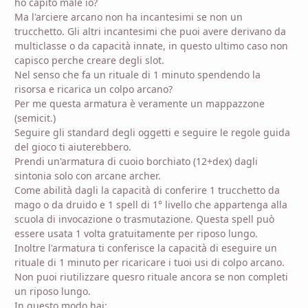
ho capito male io?
Ma l'arciere arcano non ha incantesimi se non un
trucchetto. Gli altri incantesimi che puoi avere derivano da
multiclasse o da capacità innate, in questo ultimo caso non
capisco perche creare degli slot.
Nel senso che fa un rituale di 1 minuto spendendo la
risorsa e ricarica un colpo arcano?
Per me questa armatura è veramente un mappazzone
(semicit.)
Seguire gli standard degli oggetti e seguire le regole guida
del gioco ti aiuterebbero.
Prendi un'armatura di cuoio borchiato (12+dex) dagli
sintonia solo con arcane archer.
Come abilità dagli la capacità di conferire 1 trucchetto da
mago o da druido e 1 spell di 1° livello che appartenga alla
scuola di invocazione o trasmutazione. Questa spell può
essere usata 1 volta gratuitamente per riposo lungo.
Inoltre l'armatura ti conferisce la capacità di eseguire un
rituale di 1 minuto per ricaricare i tuoi usi di colpo arcano.
Non puoi riutilizzare quesro rituale ancora se non completi
un riposo lungo.
In questo modo hai: