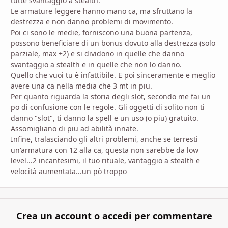
tutte svantaggio a stealth.
Le armature leggere hanno mano ca, ma sfruttano la
destrezza e non danno problemi di movimento.
Poi ci sono le medie, forniscono una buona partenza,
possono beneficiare di un bonus dovuto alla destrezza (solo
parziale, max +2) e si dividono in quelle che danno
svantaggio a stealth e in quelle che non lo danno.
Quello che vuoi tu è infattibile. E poi sinceramente e meglio
avere una ca nella media che 3 mt in piu.
Per quanto riguarda la storia degli slot, secondo me fai un
po di confusione con le regole. Gli oggetti di solito non ti
danno "slot", ti danno la spell e un uso (o piu) gratuito.
Assomigliano di piu ad abilità innate.
Infine, tralasciando gli altri problemi, anche se terresti
un'armatura con 12 alla ca, questa non sarebbe da low
level...2 incantesimi, il tuo rituale, vantaggio a stealth e
velocità aumentata...un pò troppo
Crea un account o accedi per commentare