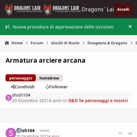
Vai al contenuto
Dragons´ Lair
Accedi
Nuova procedura di approvazione delle iscrizioni
Nas
Home
Forum
Giochi di Ruolo
Dungeons & Dragons
Armatura arciere arcana
personaggio
homebrew
Condividi
Follower
shish104
20 Dicembre 2021
4 anni
in
D&D 5e personaggi e mostri
shish104
comment_
Stati
Utenti
20 Dicembre 2021
4 anni