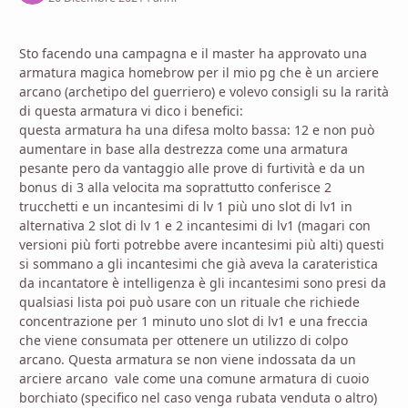
Sto facendo una campagna e il master ha approvato una
armatura magica homebrow per il mio pg che è un arciere
arcano (archetipo del guerriero) e volevo consigli su la rarità
di questa armatura vi dico i benefici:
questa armatura ha una difesa molto bassa: 12 e non può
aumentare in base alla destrezza come una armatura
pesante pero da vantaggio alle prove di furtività e da un
bonus di 3 alla velocita ma soprattutto conferisce 2
trucchetti e un incantesimi di lv 1 più uno slot di lv1 in
alternativa 2 slot di lv 1 e 2 incantesimi di lv1 (magari con
versioni più forti potrebbe avere incantesimi più alti) questi
si sommano a gli incantesimi che già aveva la carateristica
da incantatore è intelligenza è gli incantesimi sono presi da
qualsiasi lista poi può usare con un rituale che richiede
concentrazione per 1 minuto uno slot di lv1 e una freccia
che viene consumata per ottenere un utilizzo di colpo
arcano. Questa armatura se non viene indossata da un
arciere arcano vale come una comune armatura di cuoio
borchiato (specifico nel caso venga rubata venduta o altro)