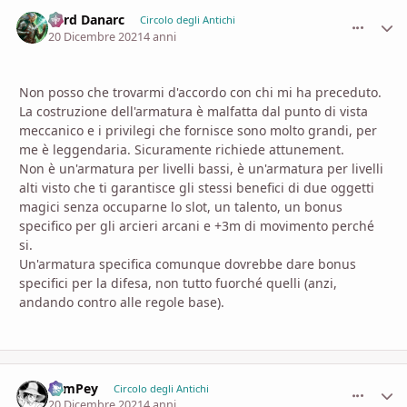
Lord Danarc
comment_
Stati
Circolo degli Antichi
20 Dicembre 2021
4 anni
Non posso che trovarmi d'accordo con chi mi ha preceduto.
La costruzione dell'armatura è malfatta dal punto di vista
meccanico e i privilegi che fornisce sono molto grandi, per
me è leggendaria. Sicuramente richiede attunement.
Non è un'armatura per livelli bassi, è un'armatura per livelli
alti visto che ti garantisce gli stessi benefici di due oggetti
magici senza occuparne lo slot, un talento, un bonus
specifico per gli arcieri arcani e +3m di movimento perché
si.
Un'armatura specifica comunque dovrebbe dare bonus
specifici per la difesa, non tutto fuorché quelli (anzi,
andando contro alle regole base).
SamPey
comment_
Stati
Circolo degli Antichi
20 Dicembre 2021
4 anni