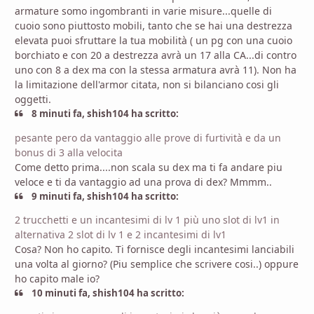
armature somo ingombranti in varie misure...quelle di
cuoio sono piuttosto mobili, tanto che se hai una destrezza
elevata puoi sfruttare la tua mobilità ( un pg con una cuoio
borchiato e con 20 a destrezza avrà un 17 alla CA...di contro
uno con 8 a dex ma con la stessa armatura avrà 11). Non ha
la limitazione dell'armor citata, non si bilanciano cosi gli
oggetti.
8 minuti fa, shish104 ha scritto:
pesante pero da vantaggio alle prove di furtività e da un
bonus di 3 alla velocita
Come detto prima....non scala su dex ma ti fa andare piu
veloce e ti da vantaggio ad una prova di dex? Mmmm..
9 minuti fa, shish104 ha scritto:
2 trucchetti e un incantesimi di lv 1 più uno slot di lv1 in
alternativa 2 slot di lv 1 e 2 incantesimi di lv1
Cosa? Non ho capito. Ti fornisce degli incantesimi lanciabili
una volta al giorno? (Piu semplice che scrivere cosi..) oppure
ho capito male io?
10 minuti fa, shish104 ha scritto: