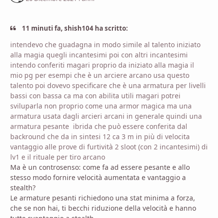
11 minuti fa, shish104 ha scritto:
intendevo che guadagna in modo simile al talento iniziato
alla magia quegli incantesimi poi con altri incantesimi
intendo conferiti magari proprio da iniziato alla magia il
mio pg per esempi che è un arciere arcano usa questo
talento poi dovevo specificare che è una armatura per livelli
bassi con bassa ca ma con abilita utili magari potrei
sviluparla non proprio come una armor magica ma una
armatura usata dagli arcieri arcani in generale quindi una
armatura pesante ibrida che può essere conferita dal
backround che da in sintesi 12 ca 3 m in più di velocita
vantaggio alle prove di furtività 2 sloot (con 2 incantesimi) di
lv1 e il rituale per tiro arcano
Ma è un controsenso: come fa ad essere pesante e allo
stesso modo fornire velocità aumentata e vantaggio a
stealth?
Le armature pesanti richiedono una stat minima a forza,
che se non hai, ti becchi riduzione della velocità e hanno