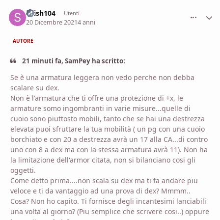
shish104
comment_
Stati
Utenti
20 Dicembre 2021
4 anni
AUTORE
21 minuti fa, SamPey ha scritto:
Se è una armatura leggera non vedo perche non debba
scalare su dex.
Non è l'armatura che ti offre una protezione di +x, le
armature somo ingombranti in varie misure...quelle di
cuoio sono piuttosto mobili, tanto che se hai una destrezza
elevata puoi sfruttare la tua mobilità ( un pg con una cuoio
borchiato e con 20 a destrezza avrà un 17 alla CA...di contro
uno con 8 a dex ma con la stessa armatura avrà 11). Non ha
la limitazione dell'armor citata, non si bilanciano cosi gli
oggetti.
Come detto prima....non scala su dex ma ti fa andare piu
veloce e ti da vantaggio ad una prova di dex? Mmmm..
Cosa? Non ho capito. Ti fornisce degli incantesimi lanciabili
una volta al giorno? (Piu semplice che scrivere cosi..) oppure